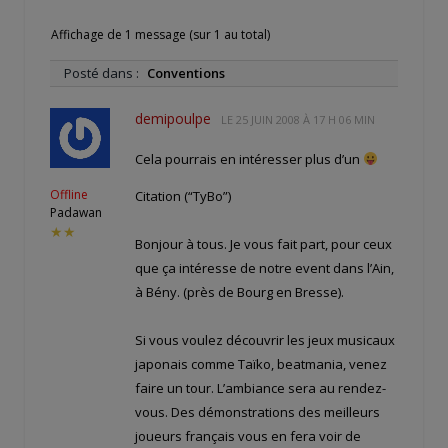
Affichage de 1 message (sur 1 au total)
Posté dans :
Conventions
demipoulpe
LE
25 JUIN 2008 À 17 H 06 MIN
Cela pourrais en intéresser plus d’un
Offline
Citation (“TyBo”)
Padawan
★★
Bonjour à tous. Je vous fait part, pour ceux
que ça intéresse de notre event dans l’Ain,
à Bény. (près de Bourg en Bresse).
Si vous voulez découvrir les jeux musicaux
japonais comme Taïko, beatmania, venez
faire un tour. L’ambiance sera au rendez-
vous. Des démonstrations des meilleurs
joueurs français vous en fera voir de