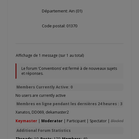
Département: Ain (01)
Code postal: 01370
Affichage de 1 message (sur 1 au total)
Le forum ‘Conventions’ est fermé à de nouveaux sujets
et réponses.
Members Currently Active: 0
No users are currently active
Membres en ligne pendant les dernières 24 heures : 3
Xanatos
,
DD069
,
dekamaster2
Keymaster
|
Moderator
|
Participant
|
Spectator
|
Blocked
Additional Forum Statistics
Threads:
10,
Posts:
170,
Members:
49