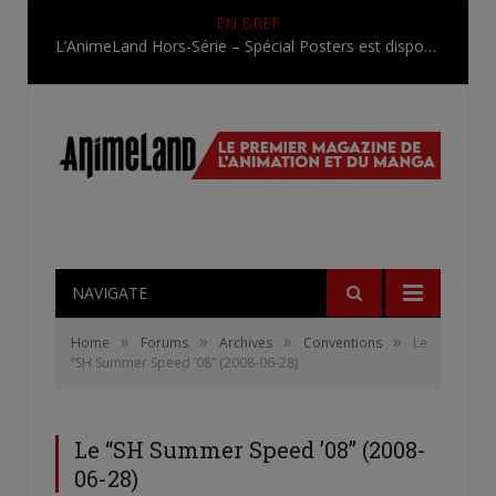
EN BREF
L’AnimeLand Hors-Série – Spécial Posters est disponible !
NAVIGATE
»
»
»
»
Home
Forums
Archives
Conventions
Le
“SH Summer Speed ’08” (2008-06-28)
Le “SH Summer Speed ’08” (2008-
06-28)