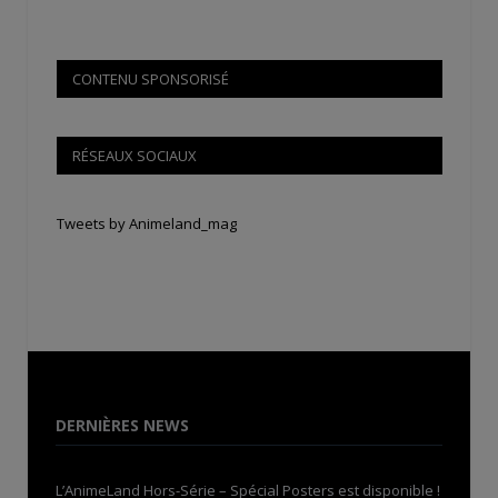
CONTENU SPONSORISÉ
RÉSEAUX SOCIAUX
Tweets by Animeland_mag
DERNIÈRES NEWS
L’AnimeLand Hors-Série – Spécial Posters est disponible !