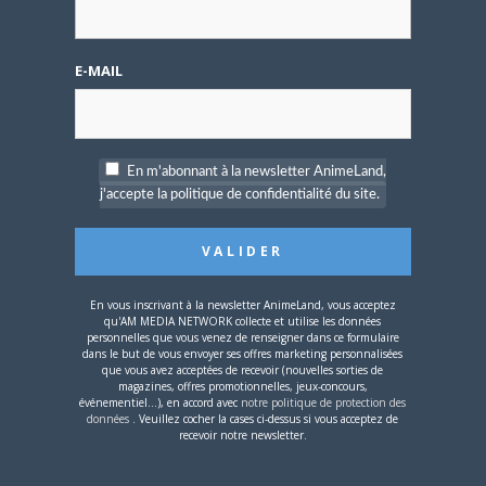
—————————————
Il y aura
deux tournois:
E-MAIL
-Tournoi pro, niveau 9+
-Tournoi pro/am. niveau <9
En m'abonnant à la newsletter AnimeLand,
Le règlement des tournois se télécharge ici:
j'accepte la politique de confidentialité du site.
Comment s’inscrire aux tournois ?
c’est ici:
En vous inscrivant à la newsletter AnimeLand, vous acceptez
—————————————
qu'AM MEDIA NETWORK collecte et utilise les données
personnelles que vous venez de renseigner dans ce formulaire
Comment venir à
Bény?
dans le but de vous envoyer ses offres marketing personnalisées
que vous avez acceptées de recevoir (nouvelles sorties de
magazines, offres promotionnelles, jeux-concours,
Ceux qui viennent par l’autoroute prendre
événementiel...), en accord avec
notre politique de protection des
la sortie 6 de l’autoroute A40 “Bourg centre”
données
. Veuillez cocher la cases ci-dessus si vous acceptez de
recevoir notre newsletter.
et prendre direction Lons le saunier.
Pour ceux qui veulent venir en train de