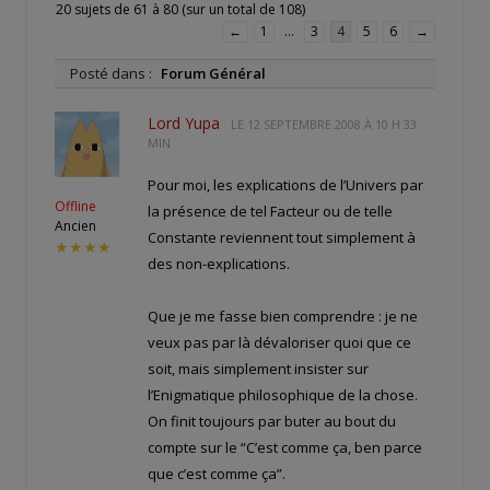
20 sujets de 61 à 80 (sur un total de 108)
←
1
…
3
4
5
6
→
Posté dans :
Forum Général
Lord Yupa
LE
12 SEPTEMBRE 2008 À 10 H 33
MIN
Pour moi, les explications de l’Univers par
Offline
la présence de tel Facteur ou de telle
Ancien
Constante reviennent tout simplement à
★★★★
des non-explications.
Que je me fasse bien comprendre : je ne
veux pas par là dévaloriser quoi que ce
soit, mais simplement insister sur
l’Enigmatique philosophique de la chose.
On finit toujours par buter au bout du
compte sur le “C’est comme ça, ben parce
que c’est comme ça”.