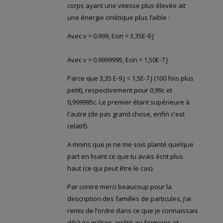
corps ayant une vitesse plus élevée ait
une énergie cinétique plus faible :
Avec v = 0.999, Ecin = 3,35E-9 J
Avec v = 0.9999995, Ecin = 1,50E-7 J
Parce que 3,35 E-9 J < 1,5E-7 J (100 fois plus
petit), respectivement pour 0,99c et
0,999995c. Le premier étant supérieure à
l'autre (de pas grand chose, enfin c'est
relatif).
A moins que je ne me sois planté quelque
part en lisant ce que tu avais écrit plus
haut (ce qui peut être le cas).
Par contre merci beaucoup pour la
description des familles de particules, j’ai
remis de l’ordre dans ce que je connaissais
déjà (je m’étais arrêté au fermions et