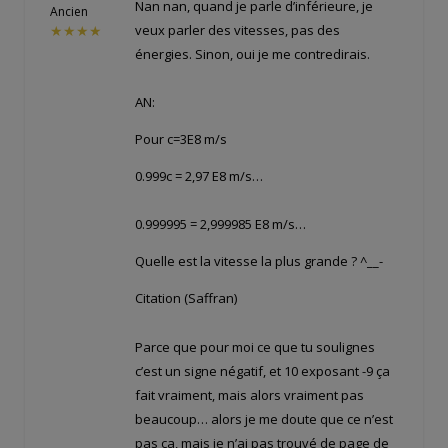
Nan nan, quand je parle d’inférieure, je
Ancien
veux parler des vitesses, pas des
★★★★
énergies. Sinon, oui je me contredirais.
AN:
Pour c=3E8 m/s
0.999c = 2,97 E8 m/s…
0.999995 = 2,999985 E8 m/s…
Quelle est la vitesse la plus grande ? ^__-
Citation (Saffran)
Parce que pour moi ce que tu soulignes
c’est un signe négatif, et 10 exposant -9 ça
fait vraiment, mais alors vraiment pas
beaucoup… alors je me doute que ce n’est
pas ça, mais je n’ai pas trouvé de page de