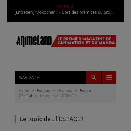
EN BREF
[Entretien] Mokochan : « Lors des prémices du projet, il était déjà demandé de suivre au mieux le manga originel.»
NAVIGATE
»
»
»
Home
Forums
Archives
Forum
»
Général
Le topic de… l’ESPACE !
Le topic de… l’ESPACE !