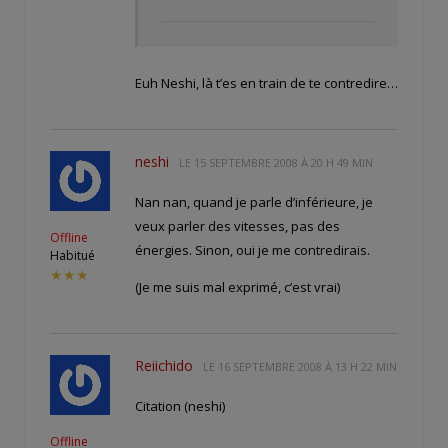
Euh Neshi, là t’es en train de te contredire…
neshi
LE
15 SEPTEMBRE 2008 À 20 H 49 MIN
Nan nan, quand je parle d’inférieure, je
veux parler des vitesses, pas des
Offline
énergies. Sinon, oui je me contredirais.
Habitué
★★★
(Je me suis mal exprimé, c’est vrai)
Reiichido
LE
16 SEPTEMBRE 2008 À 13 H 22 MIN
Citation (neshi)
Offline