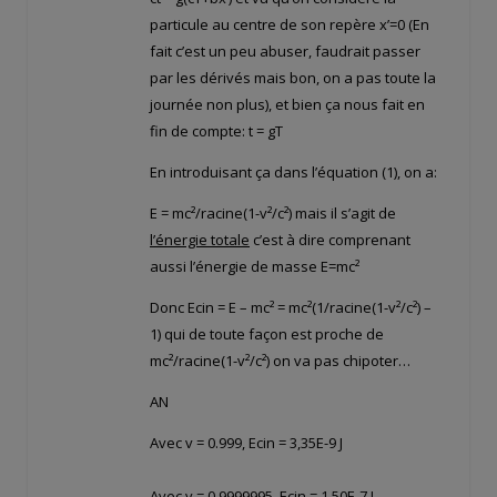
particule au centre de son repère x’=0 (En
fait c’est un peu abuser, faudrait passer
par les dérivés mais bon, on a pas toute la
journée non plus), et bien ça nous fait en
fin de compte: t = gT
En introduisant ça dans l’équation (1), on a:
E = mc²/racine(1-v²/c²) mais il s’agit de
l’énergie totale
c’est à dire comprenant
aussi l’énergie de masse E=mc²
Donc Ecin = E – mc² = mc²(1/racine(1-v²/c²) –
1) qui de toute façon est proche de
mc²/racine(1-v²/c²) on va pas chipoter…
AN
Avec v = 0.999, Ecin = 3,35E-9 J
Avec v = 0.9999995, Ecin = 1,50E-7 J