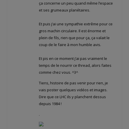
ça concerne un peu quand même l’espace
et ses grumeaux planétaires.
Et puis j’ai une sympathie extrême pour ce
gros machin circulaire. Il est énorme et
plein de fils, rien que pour ça, ça valait le
coup de le faire à mon humble avis.
Et pis en ce moment j’ai pas vraiment le
temps de le nourrir ce thread, alors faites
comme chez vous. ^3^
Tiens, histoire de pas venir pour rien, je
vais poster quelques vidéos et images.
Dire que ce LHC ils y planchent dessus
depuis 1984 !
.