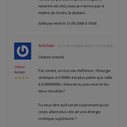
neutrino etc etc), mais je n’arrive pas à
mettre de l’ordre là-dedans.
Edité par neshi le 12-09-2008 à 18:06
Reiichido
LE
15 SEPTEMBRE 2008 À 11 H 35 MIN
Citation (neshi)
Offline
Par contre, un truc me chiffonne : l’énergie
Ancien
cinétique à 0.9999c est plus petite que celle
★★★★
à 0,99999995c. N’aurais tu pas inversé les
deux résultats?
Tu veux dire qu’il serait surprenant qu’un
corps allant plus vite ait une énergie
cinétique supérieure ?