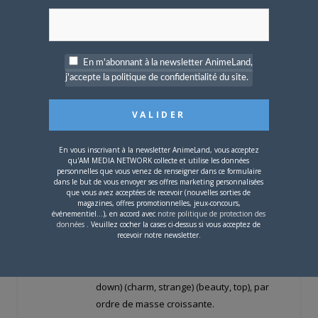
* Electron, Muon, Tauon (Massives et
chargées)
* Neutrinos (Masses faibles et neutres)
En m'abonnant à la newsletter AnimeLand,
j'accepte la politique de confidentialité du site.
Quarks + antiparticules (Sensibles à
l’interaction forte)
* Hadrons (Combinaisons de quarks)
En vous inscrivant à la newsletter AnimeLand, vous acceptez
qu'AM MEDIA NETWORK collecte et utilise les données
personnelles que vous venez de renseigner dans ce formulaire
> Mésons (Un quark et un antiquark)
dans le but de vous envoyer ses offres marketing personnalisées
que vous avez acceptées de recevoir (nouvelles sorties de
magazines, offres promotionnelles, jeux-concours,
> Baryons (Trois quarks)
événementiel...), en accord avec
notre politique de protection des
données
. Veuillez cocher la cases ci-dessus si vous acceptez de
Les
Quarks
sont de 6 types différents et
recevoir notre newsletter.
fonctionnent par paire de même masse
mais de charge différente (-1/3 , 2/3): (up,
down) (charm, strange) (beauty, top), par
ordre de masse croissante.