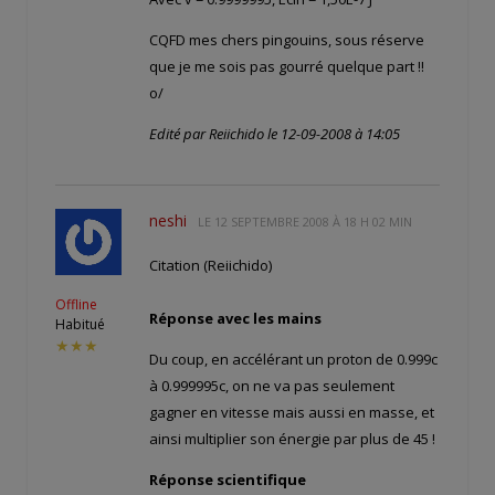
CQFD mes chers pingouins, sous réserve
que je me sois pas gourré quelque part !!
o/
Edité par Reiichido le 12-09-2008 à 14:05
neshi
LE
12 SEPTEMBRE 2008 À 18 H 02 MIN
Citation (Reiichido)
Offline
Réponse avec les mains
Habitué
★★★
Du coup, en accélérant un proton de 0.999c
à 0.999995c, on ne va pas seulement
gagner en vitesse mais aussi en masse, et
ainsi multiplier son énergie par plus de 45 !
Réponse scientifique