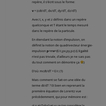
repère, il s’écrit sous le forme:
v
= (cdt/dT, dx/dT, dy/dT, dz/dT)
Avec t, x, y et z définis dans un repère
quelconque et T étant le temps mesuré
dans le repère de la particule.
En étendant la notion d’impulsion, on
définit la notion de quadrivecteur énergie-
impulsion
p
=m
v
=(E/c,px,py,pz) (L’égalité
n’est pas triviale, d’ailleurs je ne sais pas
du tout comment on démontre ça
)
D’où: mcdt/dT = E/c (1)
Mais comment se fait-on une idée du
terme dt/dT ? Et bien en reprenant la
première équation de Lorentz vue
précédemment, qui pour mémoire est :
ct = g(cT+bx’) et vu qu’on considère la