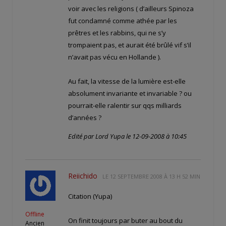
voir avec les religions ( d’ailleurs Spinoza
fut condamné comme athée par les
prêtres et les rabbins, qui ne s’y
trompaient pas, et aurait été brûlé vif s’il
n’avait pas vécu en Hollande ).
Au fait, la vitesse de la lumière est-elle
absolument invariante et invariable ? ou
pourrait-elle ralentir sur qqs milliards
d’années ?
Edité par Lord Yupa le 12-09-2008 à 10:45
Reiichido
LE
12 SEPTEMBRE 2008 À 13 H 52 MIN
Citation (Yupa)
Offline
On finit toujours par buter au bout du
Ancien