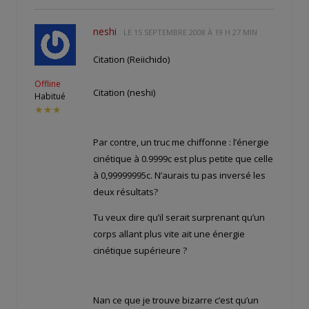
neshi
LE
15 SEPTEMBRE 2008 À 19 H 27 MIN
Citation (Reiichido)
Offline
Citation (neshi)
Habitué
★★★
Par contre, un truc me chiffonne : l’énergie
cinétique à 0.9999c est plus petite que celle
à 0,99999995c. N’aurais tu pas inversé les
deux résultats?
Tu veux dire qu’il serait surprenant qu’un
corps allant plus vite ait une énergie
cinétique supérieure ?
Nan ce que je trouve bizarre c’est qu’un