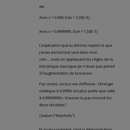
AN
Avec v = 0.999, Ecin = 3,35E-9 J
Avec v = 0.9999995, Ecin = 1,50E-7 J
L’explication que tu donnes rejoint ce que
j’avais pensé tout seul dans mon
coin…..mais en appliquant les règles de la
mécanique classique (je n’avais pas pensé
à l’augmentation de la masse)
Par contre, un truc me chiffonne : l’énergie
cinétique à 0.9999c est plus petite que celle
à 0,99999995c. N’aurais tu pas inversé les
deux résultats?
Citation (“Reiichido”)
Et accessoirement, c’est la démonstration