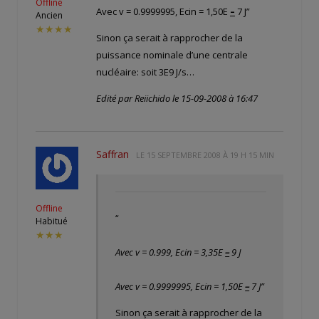
Offline
Avec v = 0.9999995, Ecin = 1,50E
–
7 J”
Ancien
★★★★
Sinon ça serait à rapprocher de la
puissance nominale d’une centrale
nucléaire: soit 3E9 J/s…
Edité par Reiichido le 15-09-2008 à 16:47
Saffran
LE
15 SEPTEMBRE 2008 À 19 H 15 MIN
Offline
“
Habitué
★★★
Avec v = 0.999, Ecin = 3,35E
–
9 J
Avec v = 0.9999995, Ecin = 1,50E
–
7 J”
Sinon ça serait à rapprocher de la