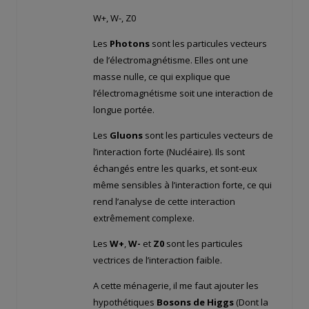
W+, W-, Z0
Les
Photons
sont les particules vecteurs
de l’électromagnétisme. Elles ont une
masse nulle, ce qui explique que
l’électromagnétisme soit une interaction de
longue portée.
Les
Gluons
sont les particules vecteurs de
l’interaction forte (Nucléaire). Ils sont
échangés entre les quarks, et sont-eux
même sensibles à l’interaction forte, ce qui
rend l’analyse de cette interaction
extrêmement complexe.
Les
W+
,
W-
et
Z0
sont les particules
vectrices de l’interaction faible.
A cette ménagerie, il me faut ajouter les
hypothétiques
Bosons de Higgs
(Dont la