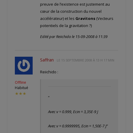
preuve de l’existence est justement au
cœur de la construction du nouvel
accélérateur) et les
Gravitons
(Vecteurs
potentiels de la gravitation ?)
Edité par Reiichido le 15-09-2008 à 11:39
Saffran
LE
15 SEPTEMBRE 2008 À 13 H 17 MIN
Reiichido :
Offline
Habitué
★★★
“
Avec v = 0.999, Ecin = 3,35E-9 J
Avec v = 0.9999995, Ecin = 1,50E-7 J”