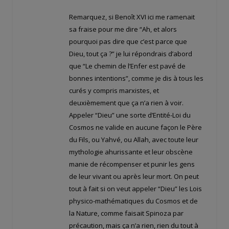
Remarquez, si Benoît XVI ici me ramenait
sa fraise pour me dire “Ah, et alors
pourquoi pas dire que c’est parce que
Dieu, tout ça ?” je lui répondrais d’abord
que “Le chemin de l’Enfer est pavé de
bonnes intentions”, comme je dis à tous les
curés y compris marxistes, et
deuxièmement que ça n’a rien à voir.
Appeler “Dieu” une sorte d’Entité-Loi du
Cosmos ne valide en aucune façon le Père
du Fils, ou Yahvé, ou Allah, avec toute leur
mythologie ahurissante et leur obscène
manie de récompenser et punir les gens
de leur vivant ou après leur mort. On peut
tout à fait si on veut appeler “Dieu” les Lois
physico-mathématiques du Cosmos et de
la Nature, comme faisait Spinoza par
précaution, mais ça n’a rien, rien du tout à