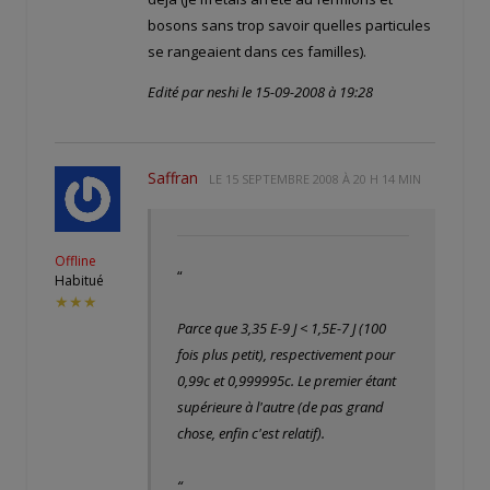
bosons sans trop savoir quelles particules
se rangeaient dans ces familles).
Edité par neshi le 15-09-2008 à 19:28
Saffran
LE
15 SEPTEMBRE 2008 À 20 H 14 MIN
Offline
“
Habitué
★★★
Parce que 3,35 E-9 J < 1,5E-7 J (100
fois plus petit), respectivement pour
0,99c et 0,999995c. Le premier étant
supérieure à l'autre (de pas grand
chose, enfin c'est relatif).
“