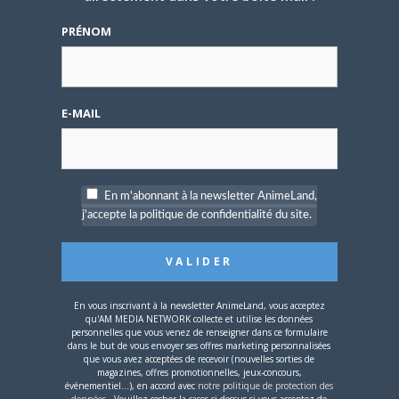
que des échanges quasiment solennels on
Padawan
passe directement a la dérision. J’aime bien
★★
PRÉNOM
l’humour (surtout le noir),c’est juste que
j’aurai apprécié avoir des éléments
supplémentaires ou récents sur la relation
E-MAIL
« les ovni et les États » par exemple, sans
tomber directement dans le burlesque !?
Car désolé mais a l’heure actuel on ne peut
plus ignorer le phénomène en prétendant
En m'abonnant à la newsletter AnimeLand,
qu’il n’existe pas (y a eu du chemin depuis
j'accepte la politique de confidentialité du site.
Roswell et sa série que je trouve naze
d‘ailleurs).:meche:
En vous inscrivant à la newsletter AnimeLand, vous acceptez
bub
LE
27 NOVEMBRE 2008 À 12 H 23 MIN
qu'AM MEDIA NETWORK collecte et utilise les données
personnelles que vous venez de renseigner dans ce formulaire
dans le but de vous envoyer ses offres marketing personnalisées
Citation (Freeza)
que vous avez acceptées de recevoir (nouvelles sorties de
magazines, offres promotionnelles, jeux-concours,
Offline
événementiel...), en accord avec
notre politique de protection des
Non évidemment je ne suis pas dedans a
Ancien