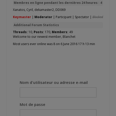
Membres en ligne pendant les dernières 24 heures : 4
Xanatos
,
Cyril
,
dekamaster2
,
DD069
Keymaster
|
Moderator
|
Participant
|
Spectator
|
Blocked
Additional Forum Statistics
Threads:
10,
Posts:
170,
Members:
49
Welcome to our newest member,
Blanchet
Most users ever online was 8 on 6 June 2016 17 h 13 min
Nom d'utilisateur ou adresse e-mail
Mot de passe