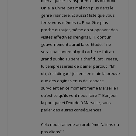
bien à quelle “transparence” ils ont droit.
On a la Chine, pas mal non plus dans le
genre insincère. Et aussi ( liste que vous
ferez vous-mêmes )… Pour être plus
proche du sujet, même en supposant des
visites effectives d’engins E. T. dont un
gouvernement aurait la certitude, il ne
serait pas anormal qu’il cache ce fait au
grand public. Tu serais chef d’Etat, Freeza,
tu t’empresserais de clamer partout : “Eh
oh, c’est dingue ! je tiens en main la preuve
que des engins venus de l’espace
survolent en ce moment même Marseille !
qu’est-ce qu’ils vont nous faire ?” Bonjour
la panique et l’exode à Marseile, sans
parler des autres conséquences.
Cela nous ramène au problème “aliens ou
pas aliens” ?