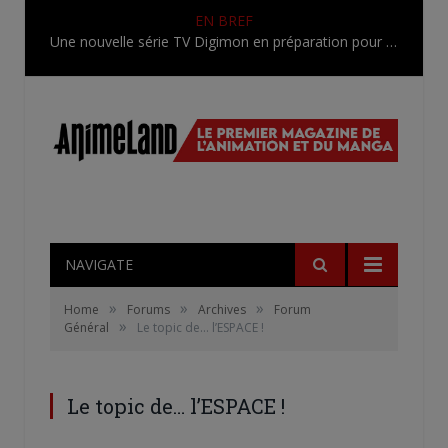
EN BREF
Une nouvelle série TV Digimon en préparation pour 2027
NAVIGATE
»
»
»
Home
Forums
Archives
Forum
»
Général
Le topic de… l’ESPACE !
Le topic de… l’ESPACE !