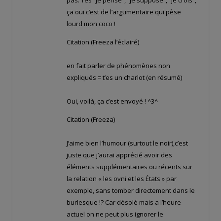
ça oui c’est de l’argumentaire qui pèse
lourd mon coco !
Citation (Freeza l’éclairé)
en fait parler de phénomènes non
expliqués = t’es un charlot (en résumé)
Oui, voilà, ça c’est envoyé ! ^3^
Citation (Freeza)
J’aime bien l’humour (surtout le noir),c’est
juste que j’aurai apprécié avoir des
éléments supplémentaires ou récents sur
la relation « les ovni et les États » par
exemple, sans tomber directement dans le
burlesque !? Car désolé mais a l’heure
actuel on ne peut plus ignorer le