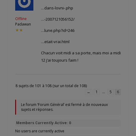
…dans-lovni-.php
Offline
…-2007121056152/
Padawan
★★
…lune.php?id=246
…etait-vrai.html
Chacun voit midi a sa porte, mais moi a midi
12 j’ai toujours faim !
8 sujets de 101 à 108 (sur un total de 108)
←
1
…
5
6
Le forum ‘Forum Général’ est fermé à de nouveaux
sujets et réponses.
Members Currently Active: 0
No users are currently active