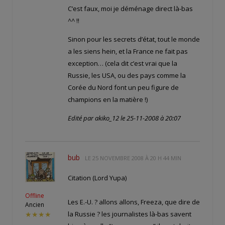
C’est faux, moi je déménage direct là-bas
^^ !!
Sinon pour les secrets d’état, tout le monde
a les siens hein, et la France ne fait pas
exception… (cela dit c’est vrai que la
Russie, les USA, ou des pays comme la
Corée du Nord font un peu figure de
champions en la matière !)
Edité par akiko_12 le 25-11-2008 à 20:07
bub
LE
25 NOVEMBRE 2008 À 20 H 44 MIN
Citation (Lord Yupa)
Offline
Les E.-U. ? allons allons, Freeza, que dire de
Ancien
la Russie ? les journalistes là-bas savent
★★★★