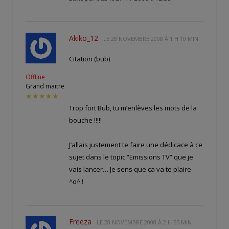
Akiko_12
LE
28 NOVEMBRE 2008 À 1 H 10 MIN
Citation (bub)
Offline
Grand maitre
★★★★★
Trop fort Bub, tu m’enlèves les mots de la
bouche !!!!!
J’allais justement te faire une dédicace à ce
sujet dans le topic “Emissions TV” que je
vais lancer… Je sens que ça va te plaire
^o^ !
Freeza
LE
28 NOVEMBRE 2008 À 2 H 55 MIN