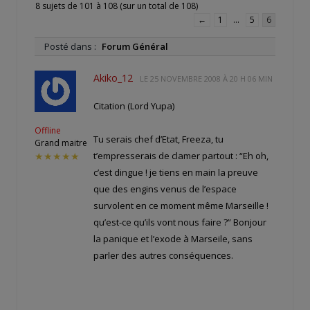
8 sujets de 101 à 108 (sur un total de 108)
←
1
…
5
6
Posté dans :
Forum Général
Akiko_12
LE
25 NOVEMBRE 2008 À 20 H 06 MIN
Citation (Lord Yupa)
Offline
Tu serais chef d’Etat, Freeza, tu
Grand maitre
t’empresserais de clamer partout : “Eh oh,
★★★★★
c’est dingue ! je tiens en main la preuve
que des engins venus de l’espace
survolent en ce moment même Marseille !
qu’est-ce qu’ils vont nous faire ?” Bonjour
la panique et l’exode à Marseile, sans
parler des autres conséquences.