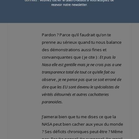
données
. Veuillez cocher la cases ci-dessus si vous acceptez de
se point là, mais je remarque quand même
recevoir notre newsletter.
★★★★
que des échanges quasiment solennels on
passe directement a la dérision.
Pardon ? Parce qu’il faudrait qu’on te
prenne au sérieux quand tu nous balance
des démonstrations aussi fines et
convainquantes que ( je cite ) :
Et puis la
Nasa elle est gentille mais je ne crois pas a une
transparence total de tout ce qu’elle fait ou
observe , je ne pense pas que se soit erroné de
dire que les EU sont devenu le spécialistes de
vérités détournés et autres cachotteries
paranoïdes.
J’aimerai bien que tu me dises ce que la
NASA peut bien cacher aux yeux du monde
? Ses déficits chroniques peut-être ? Même
pas. Tes “je pense”, “je suppose”, “je crois”,