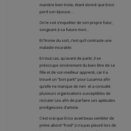
manière bien triste, étant donné que Enzo
perd son épouse…
On le voit s’inquiéter de son propre futur,
songeant à sa future mort…
Et l’ironie du sort, c’est qu’il contracte une
maladie incurable.
En tout cas, qu’avant de partir, il se
préoccupe sincèrement du bien être de sa
fille et de son meilleur apprenti, car il a
trouvé un “bon parti” pour Lusanna afin
qu’elle ne manque de rien et a consulté
plusieurs organisations susceptibles de
recruter Leo afin de parfaire ses aptitudes
prodigieuses d’artiste.
C’est vrai que Enzo avait beau sembler de
prime abord “froid” (i n’a pas pleuré lors de