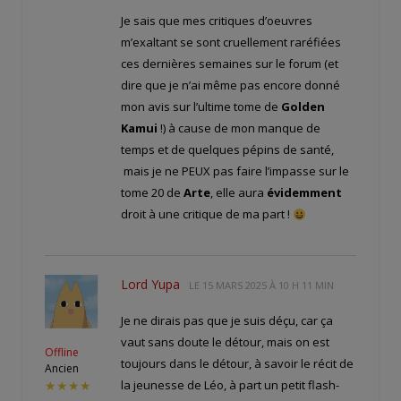
Je sais que mes critiques d’oeuvres
m’exaltant se sont cruellement raréfiées
ces dernières semaines sur le forum (et
dire que je n’ai même pas encore donné
mon avis sur l’ultime tome de
Golden
Kamui
!) à cause de mon manque de
temps et de quelques pépins de santé,
mais je ne PEUX pas faire l’impasse sur le
tome 20 de
Arte
, elle aura
évidemment
droit à une critique de ma part !
Lord Yupa
LE
15 MARS 2025 À 10 H 11 MIN
Je ne dirais pas que je suis déçu, car ça
vaut sans doute le détour, mais on est
Offline
toujours dans le détour, à savoir le récit de
Ancien
la jeunesse de Léo, à part un petit flash-
★★★★