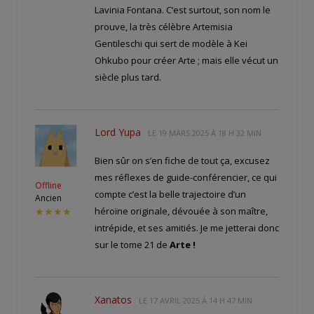
Lavinia Fontana. C’est surtout, son nom le
prouve, la très célèbre Artemisia
Gentileschi qui sert de modèle à Kei
Ohkubo pour créer Arte ; mais elle vécut un
siècle plus tard.
Lord Yupa
LE
19 MARS 2025 À 18 H 32 MIN
Bien sûr on s’en fiche de tout ça, excusez
mes réflexes de guide-conférencier, ce qui
Offline
compte c’est la belle trajectoire d’un
Ancien
héroïne originale, dévouée à son maître,
★★★★
intrépide, et ses amitiés. Je me jetterai donc
sur le tome 21 de
Arte !
Xanatos
LE
17 AVRIL 2025 À 14 H 47 MIN