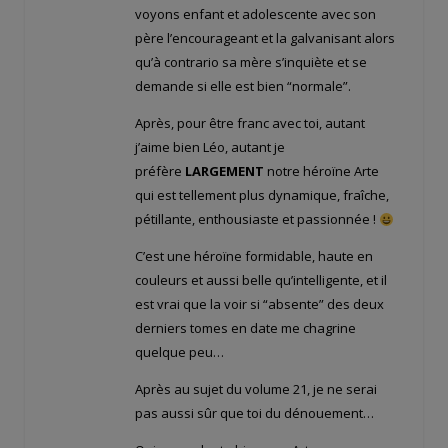
voyons enfant et adolescente avec son
père l’encourageant et la galvanisant alors
qu’à contrario sa mère s’inquiète et se
demande si elle est bien “normale”.
Après, pour être franc avec toi, autant
j’aime bien Léo, autant je
préfère
LARGEMENT
notre héroïne Arte
qui est tellement plus dynamique, fraîche,
pétillante, enthousiaste et passionnée !
C’est une héroïne formidable, haute en
couleurs et aussi belle qu’intelligente, et il
est vrai que la voir si “absente” des deux
derniers tomes en date me chagrine
quelque peu…
Après au sujet du volume 21, je ne serai
pas aussi sûr que toi du dénouement…