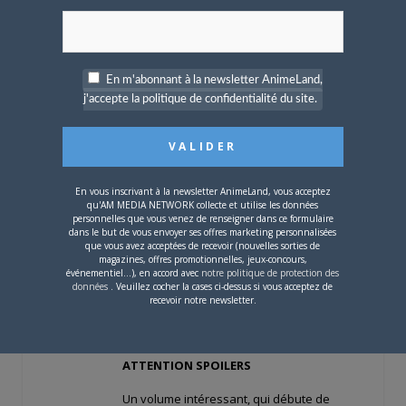
En m'abonnant à la newsletter AnimeLand,
j'accepte la politique de confidentialité du site.
Arte tome 20
Scénario et dessins : Kei Ohkubo
Effectivement, comme le souligne l’ami
En vous inscrivant à la newsletter AnimeLand, vous acceptez
qu'AM MEDIA NETWORK collecte et utilise les données
Yupa, ce nouveau volume se focalise
personnelles que vous venez de renseigner dans ce formulaire
essentiellement sur le passé de Léo, le
dans le but de vous envoyer ses offres marketing personnalisées
que vous avez acceptées de recevoir (nouvelles sorties de
maître de Arte et comment il est devenu
magazines, offres promotionnelles, jeux-concours,
événementiel...), en accord avec
notre politique de protection des
l’artiste peintre que nous connaissons bien
données
. Veuillez cocher la cases ci-dessus si vous acceptez de
à présent.
recevoir notre newsletter.
ATTENTION SPOILERS
Un volume intéressant, qui débute de