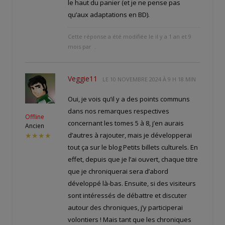
le haut du panier (et je ne pense pas
qu’aux adaptations en BD).
Cette réponse a été modifiée le il y a 1 an et 9
mois par
.
Veggie11
LE
10 NOVEMBRE 2024 À 9 H 18 MIN
Oui, je vois qu’il y a des points communs
dans nos remarques respectives
Offline
concernant les tomes 5 à 8, j’en aurais
Ancien
d’autres à rajouter, mais je développerai
★★★★
tout ça sur le blog Petits billets culturels. En
effet, depuis que je l’ai ouvert, chaque titre
que je chroniquerai sera d’abord
développé là-bas. Ensuite, si des visiteurs
sont intéressés de débattre et discuter
autour des chroniques, j’y participerai
volontiers ! Mais tant que les chroniques