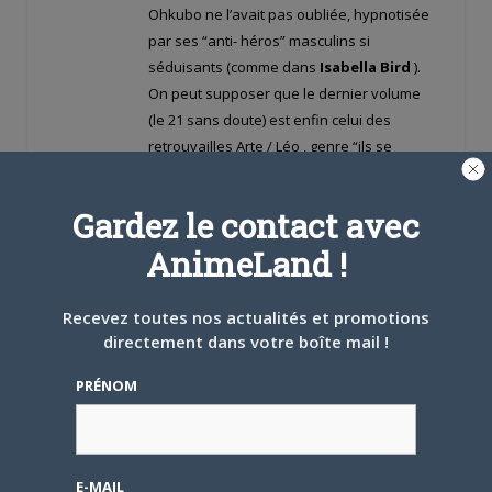
Ohkubo ne l’avait pas oubliée, hypnotisée
par ses “anti- héros” masculins si
séduisants (comme dans
Isabella Bird
).
On peut supposer que le dernier volume
(le 21 sans doute) est enfin celui des
retrouvailles Arte / Léo , genre “ils se
marièrent et eurent beaucoup d’enfants”…
Tout ça pour ça ??
Gardez le contact avec
AnimeLand !
Xanatos
LE
16 MARS 2025 À 14 H 20 MIN
Recevez toutes nos actualités et promotions
directement dans votre boîte mail !
Offline
PRÉNOM
Grand maitre
★★★★★
E-MAIL