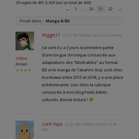
20 sujets de 401 à 420 (sur un total de 430)
←
1
…
20
21
22
→
Posté dans :
Manga & BD
Veggie11
LE
21 SEPTEMBRE 2024 À 9 H 09 MIN
J’ai sorti il y a 3 jours la première partie
d’une longue chronique consacrée aux
Offline
adaptations des ”Misérables” au format
Ancien
BD et le manga de Takahiro Arai, sorti chez
★★★★
Kurokawa entre 2015 et 2018, y a une place
prédominante. Lien dans la rubrique
consacrée à mon blog Petits billets
culturels. Bonne lecture !
Lord Yupa
LE
22 SEPTEMBRE 2024 À 9 H 48
MIN