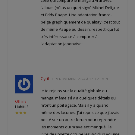
celle qui compare le manga d’Arai avec
l’album (hélas unique) signé Michel Deligne
et Eddy Paape. Une adaptation franco-
belge graphiquement de qualitay (c’est tout
de même Paape au dessin, respect) qui fut
très intéressante à comparer à
l’adaptation japonaise :
Cyril
LE
9 NOVEMBRE 2024 À 17 H 23 MIN
Je te rejoins sur la qualité globale du
manga, même s’il y a quelques détails qui
Offline
m’ont un poil agacé. Mais il y a quand
Habitué
même des lacunes. J’ai repris ce que j’avais
★★★
posté sur un autre forum pour reprendre
les moments qui m’avaient manqué : le
livre de Cosette occupe les 3/4 d’un volume