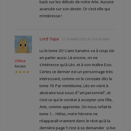
back sur les débuts de notre Arte. Aucune
avancée sur son destin. Or c’est elle qui
m’intéresse !
Lord Yupa
LE
16 MARS 2025 À 13 H 06 MIN
Lu le tome 20 ! L’ami Xanatos va à coup sûr
en parler aussi. Là encore, on ne
Offline
s’intéresse qu’à Léo, et à son maître Ezio.
Ancien
Certes ce dernier est un personnage très
★★★★
intéressant, comme on le constate dès le
tome 19. Par mimétisme, Léo en vient à
abstraire tout souci d'”art personnel”, et
c’est ce qui le conduit à accepter une fille,
Arte, comme apprentie. On nous refait le
tome 1… Hélas, notre héroïne ne
réapparaît vraiment dans le récit qu’à la
dernière page !! c’est à se demander si Kei