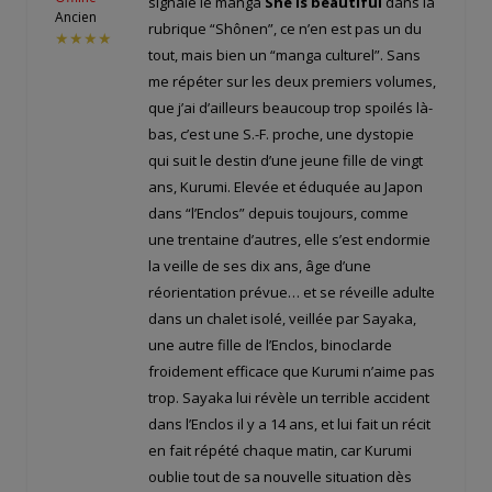
signalé le manga
She is beautiful
dans la
Ancien
rubrique “Shônen”, ce n’en est pas un du
★★★★
tout, mais bien un “manga culturel”. Sans
me répéter sur les deux premiers volumes,
que j’ai d’ailleurs beaucoup trop spoilés là-
bas, c’est une S.-F. proche, une dystopie
qui suit le destin d’une jeune fille de vingt
ans, Kurumi. Elevée et éduquée au Japon
dans “l’Enclos” depuis toujours, comme
une trentaine d’autres, elle s’est endormie
la veille de ses dix ans, âge d’une
réorientation prévue… et se réveille adulte
dans un chalet isolé, veillée par Sayaka,
une autre fille de l’Enclos, binoclarde
froidement efficace que Kurumi n’aime pas
trop. Sayaka lui révèle un terrible accident
dans l’Enclos il y a 14 ans, et lui fait un récit
en fait répété chaque matin, car Kurumi
oublie tout de sa nouvelle situation dès