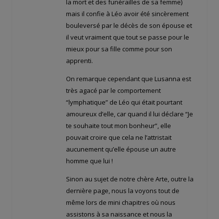
la mort et des funérailles de sa femme)
mais il confie à Léo avoir été sincèrement
bouleversé par le décès de son épouse et
il veut vraiment que tout se passe pour le
mieux pour sa fille comme pour son
apprenti.
On remarque cependant que Lusanna est
très agacé par le comportement
“lymphatique” de Léo qui était pourtant
amoureux d’elle, car quand il lui déclare “Je
te souhaite tout mon bonheur”, elle
pouvait croire que cela ne l’attristait
aucunement qu’elle épouse un autre
homme que lui !
Sinon au sujet de notre chère Arte, outre la
dernière page, nous la voyons tout de
même lors de mini chapitres où nous
assistons à sa naissance et nous la