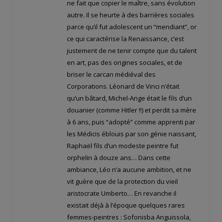
ne fait que copier le maître, sans évolution
autre. Il se heurte à des barrières sociales
parce qu’il fut adolescent un “mendiant”, or
ce qui caractérise la Renaissance, c’est
justement de ne tenir compte que du talent
en art, pas des origines sociales, et de
briser le carcan médiéval des
Corporations. Léonard de Vinci n’était
qu’un bâtard, Michel-Ange était le fils d’un
douanier (comme Hitler !!) et perdit sa mère
à 6 ans, puis “adopté” comme apprenti par
les Médicis éblouis par son génie naissant,
Raphaël fils d’un modeste peintre fut
orphelin à douze ans… Dans cette
ambiance, Léo n’a aucune ambition, et ne
vit guère que de la protection du vieil
aristocrate Umberto… En revanche il
existait déjà à l’époque quelques rares
femmes-peintres : Sofonisba Anguissola,