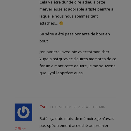
Cela va être dur de dire adieu à cette
merveilleuse et adorable artiste peintre à
laquelle nous nous sommes tant
attachés…
Sa série a été passionnante de bout en
bout.
J’en parlerai avec joie avec toi mon cher
Yupa ainsi qu’avec d’autres membres de ce
forum aimant cette oeuvre, je me souviens
que Cyril l’apprécie aussi.
Cyril
LE
16 SEPTEMBRE 2025 À 3 H 36 MIN
Raté : ça date mais, de mémoire, je n’avais
pas spécialement accroché au premier
Offline