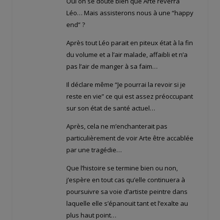
Oui on se doute bien que Arte reverra
Léo… Mais assisterons nous à une “happy
end” ?
Après tout Léo parait en piteux état à la fin
du volume et a l’air malade, affaibli et n’a
pas l’air de manger à sa faim…
Il déclare même “Je pourrai la revoir si je
reste en vie” ce qui est assez préoccupant
sur son état de santé actuel…
Après, cela ne m’enchanterait pas
particulièrement de voir Arte être accablée
par une tragédie…
Que l’histoire se termine bien ou non,
j’espère en tout cas qu’elle continuera à
poursuivre sa voie d’artiste peintre dans
laquelle elle s’épanouit tant et l’exalte au
plus haut point…