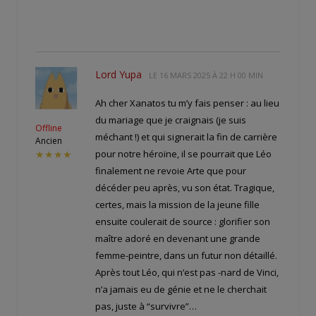
Lord Yupa
LE
16 MARS 2025 À 22 H 00 MIN
Ah cher Xanatos tu m’y fais penser : au lieu
du mariage que je craignais (je suis
Offline
méchant !) et qui signerait la fin de carrière
Ancien
pour notre héroïne, il se pourrait que Léo
★★★★
finalement ne revoie Arte que pour
décéder peu après, vu son état. Tragique,
certes, mais la mission de la jeune fille
ensuite coulerait de source : glorifier son
maître adoré en devenant une grande
femme-peintre, dans un futur non détaillé.
Après tout Léo, qui n’est pas -nard de Vinci,
n’a jamais eu de génie et ne le cherchait
pas, juste à “survivre”…