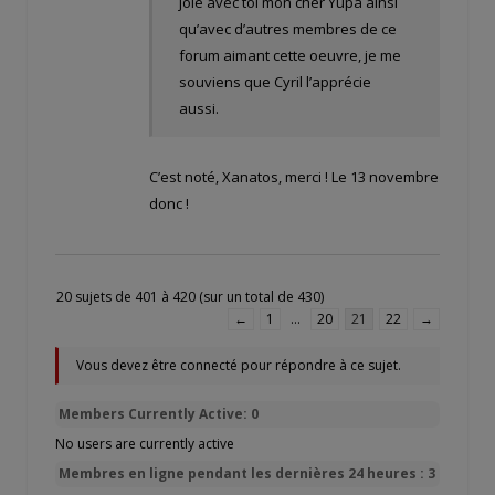
joie avec toi mon cher Yupa ainsi
qu’avec d’autres membres de ce
forum aimant cette oeuvre, je me
souviens que Cyril l’apprécie
aussi.
C’est noté, Xanatos, merci ! Le 13 novembre
donc !
20 sujets de 401 à 420 (sur un total de 430)
←
1
…
20
21
22
→
Vous devez être connecté pour répondre à ce sujet.
Members Currently Active: 0
No users are currently active
Membres en ligne pendant les dernières 24 heures : 3