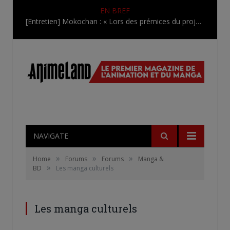
EN BREF
[Entretien] Mokochan : « Lors des prémices du projet, il était déjà demandé de suivre au mieux le manga originel.»
NAVIGATE
»
»
»
Home
Forums
Forums
Manga &
»
BD
Les manga culturels
Les manga culturels