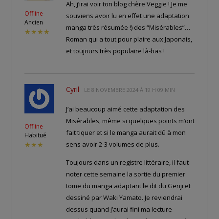
Ah, j’irai voir ton blog chère Veggie ! Je me
Offline
souviens avoir lu en effet une adaptation
Ancien
manga très résumée !) des “Misérables”…
★★★★
Roman qui a tout pour plaire aux Japonais,
et toujours très populaire là-bas !
Cyril
LE
8 NOVEMBRE 2024 À 19 H 09 MIN
J’ai beaucoup aimé cette adaptation des
Misérables, même si quelques points m’ont
Offline
fait tiquer et si le manga aurait dû à mon
Habitué
sens avoir 2-3 volumes de plus.
★★★
Toujours dans un registre littéraire, il faut
noter cette semaine la sortie du premier
tome du manga adaptant le dit du Genji et
dessiné par Waki Yamato. Je reviendrai
dessus quand j’aurai fini ma lecture