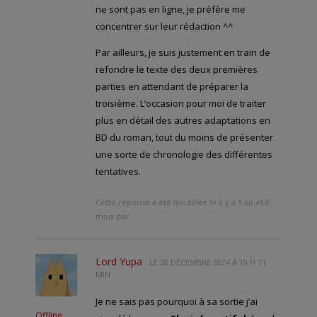
ne sont pas en ligne, je préfère me
concentrer sur leur rédaction ^^
Par ailleurs, je suis justement en train de
refondre le texte des deux premières
parties en attendant de préparer la
troisième. L’occasion pour moi de traiter
plus en détail des autres adaptations en
BD du roman, tout du moins de présenter
une sorte de chronologie des différentes
tentatives.
Cette réponse a été modifiée le il y a 1 an et 8
mois par
.
Lord Yupa
LE
28 DÉCEMBRE 2024 À 19 H 11
MIN
Je ne sais pas pourquoi à sa sortie j’ai
Offline