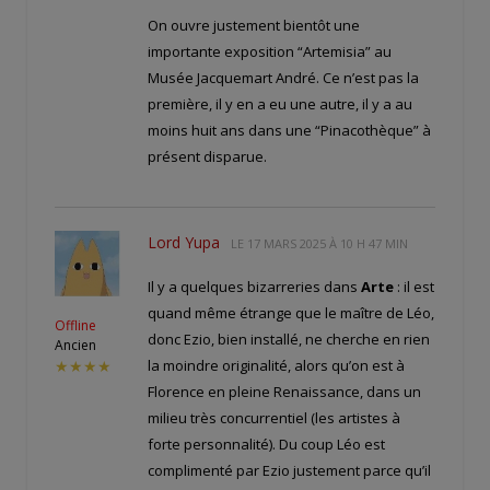
On ouvre justement bientôt une
importante exposition “Artemisia” au
Musée Jacquemart André. Ce n’est pas la
première, il y en a eu une autre, il y a au
moins huit ans dans une “Pinacothèque” à
présent disparue.
Lord Yupa
LE
17 MARS 2025 À 10 H 47 MIN
Il y a quelques bizarreries dans
Arte
: il est
quand même étrange que le maître de Léo,
Offline
donc Ezio, bien installé, ne cherche en rien
Ancien
la moindre originalité, alors qu’on est à
★★★★
Florence en pleine Renaissance, dans un
milieu très concurrentiel (les artistes à
forte personnalité). Du coup Léo est
complimenté par Ezio justement parce qu’il