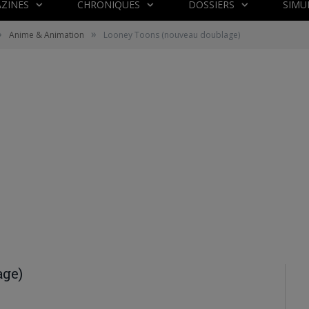
ZINES
CHRONIQUES
DOSSIERS
SIMU
»
»
Anime & Animation
Looney Toons (nouveau doublage)
age)