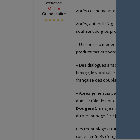
Participant
Offline
Après ces nouveaux doublages ne l
Grand maitre
★★★★★
Après, autant il s’agit globaleme
souffrent de gros problèmes :
– Un son trop moderne comparati
produits ces cartoons.
– Des dialogues anachroniques to
l’image, le vocabulaire donnant l
française des doublages d’origine
– Après, je ne suis pas trop d’acc
dans le rôle de notre cochon bègue
Dodgers
), mais Jean Droze le c
du personnage à ce jour.
Ces redoublages n’auraient jamais
comédien(ne)s d’origine des prem