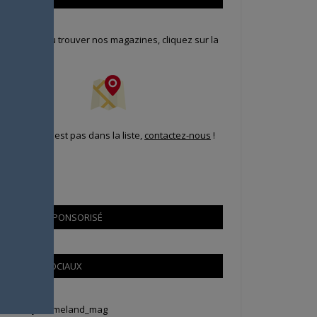
our savoir où trouver nos magazines, cliquez sur la
arte !
i votre ville n'est pas dans la liste,
contactez-nous
!
CONTENU SPONSORISÉ
RÉSEAUX SOCIAUX
weets by Animeland_mag