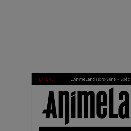
EN BREF
L’AnimeLand Hors-Série – Spécia