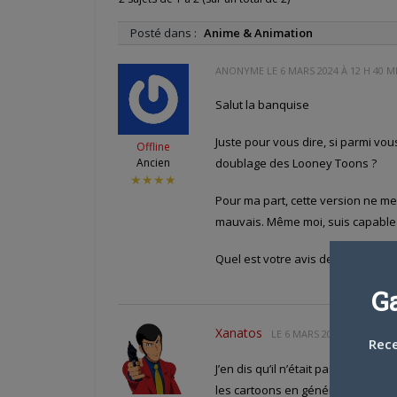
Posté dans :
Anime & Animation
ANONYME LE
6 MARS 2024 À 12 H 40 M
Salut la banquise
Juste pour vous dire, si parmi vou
Offline
Ancien
doublage des Looney Toons ?
★★★★
Pour ma part, cette version ne me 
mauvais. Même moi, suis capable d
Quel est votre avis dessus ?
G
Xanatos
LE
6 MARS 2024 À 15 H 16 
Rece
J’en dis qu’il n’était pas indispens
les cartoons en général où tu aura