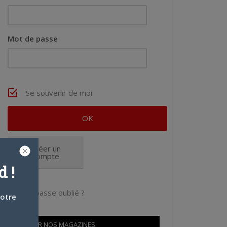
Mot de passe
Se souvenir de moi
Créer un
compte
 !
Mot de passe oublié ?
votre
OÙ TROUVER NOS MAGAZINES