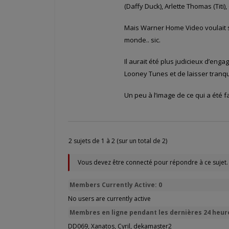
(Daffy Duck), Arlette Thomas (Titi
Mais Warner Home Video voulait se
monde.. sic.
Il aurait été plus judicieux d’en
Looney Tunes et de laisser tranqu
Un peu à l’image de ce qui a été f
2 sujets de 1 à 2 (sur un total de 2)
Vous devez être connecté pour répondre à ce sujet.
Members Currently Active: 0
No users are currently active
Membres en ligne pendant les dernières 24 heure
DD069
,
Xanatos
,
Cyril
,
dekamaster2