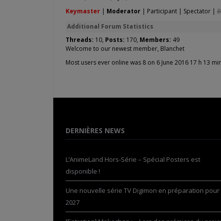
Keymaster
|
Moderator
|
Participant
|
Spectator
|
B
Additional Forum Statistics
Threads:
10,
Posts:
170,
Members:
49
Welcome to our newest member,
Blanchet
Most users ever online was 8 on 6 June 2016 17 h 13 mi
DERNIÈRES NEWS
L’AnimeLand Hors-Série – Spécial Posters est
disponible !
Une nouvelle série TV Digimon en préparation pour
2027