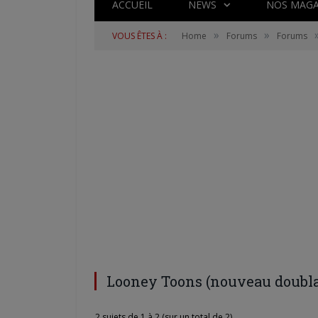
ACCUEIL
NEWS
NOS MAGA
»
»
VOUS ÊTES À :
Home
Forums
Forums
Looney Toons (nouveau doubl
2 sujets de 1 à 2 (sur un total de 2)