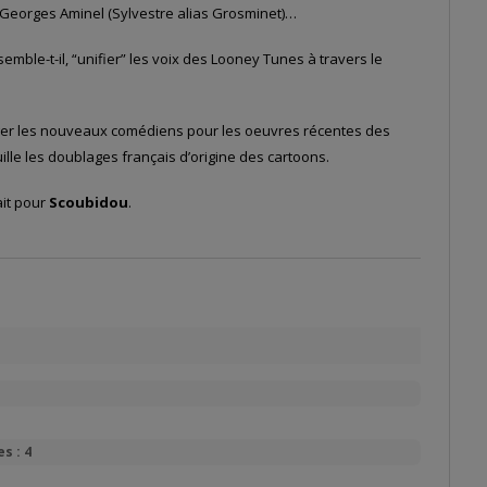
), Georges Aminel (Sylvestre alias Grosminet)…
mble-t-il, “unifier” les voix des Looney Tunes à travers le
gager les nouveaux comédiens pour les oeuvres récentes des
ille les doublages français d’origine des cartoons.
ait pour
Scoubidou
.
s : 4