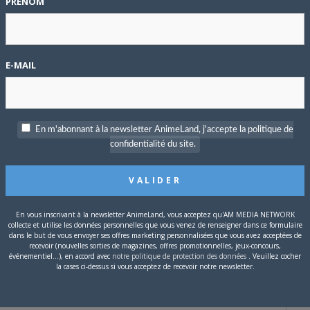
PRÉNOM
e sont pas tant que cela : ils datent de 1997-1998.
P
c
nt de grand(e)s comédien(ne)s mais ces versions françaises
E-MAIL
vement aux musiques et bruitages de l’époque où furent
En m'abonnant à la newsletter AnimeLand, j'accepte la politique de
S
mbant à plat et ne correspondant pas avec ce que l’on voit à
confidentialité du site.
’impression d’avoir été appauvri comparativement à l’adaptation
.
ord avec la nouvelle voix de Porky Pig : Michel Mella est très bon
En vous inscrivant à la newsletter AnimeLand, vous acceptez qu'AM MEDIA NETWORK
 préféré (il fait des merveilles sur la série animée
Duck
collecte et utilise les données personnelles que vous venez de renseigner dans ce formulaire
dans le but de vous envoyer ses offres marketing personnalisées que vous avez acceptées de
omédien d’origine de Porky demeure la meilleure voix française
recevoir (nouvelles sorties de magazines, offres promotionnelles, jeux-concours,
événementiel...), en accord avec
notre politique de protection des données
. Veuillez cocher
la cases ci-dessus si vous acceptez de recevoir notre newsletter.
 du voir le jour et c’est un manque de respect envers les
iers doublages : Guy Piérauld (Bugs Bunny), Pierre Trabaud
T