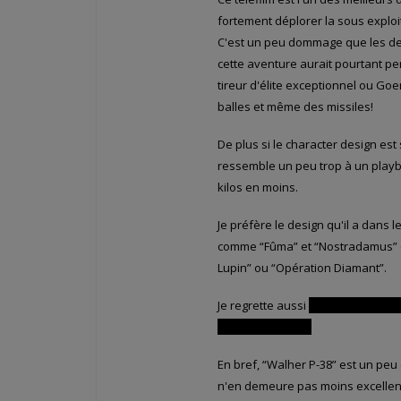
fortement déplorer la sous exploi
C'est un peu dommage que les deu
cette aventure aurait pourtant per
tireur d'élite exceptionnel ou Go
balles et même des missiles!
De plus si le character design est s
ressemble un peu trop à un playb
kilos en moins.
Je préfère le design qu'il a dans 
comme “Fûma” et “Nostradamus” ou 
Lupin” ou “Opération Diamant”.
Je regrette aussi
que l'on ne sach
dans leurs corps.
En bref, “Walher P-38” est un peu 
n'en demeure pas moins excellent