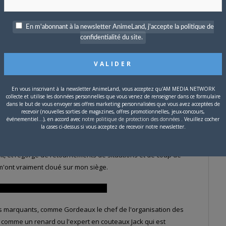
es conditions (et bon nombre d'entre eux sont des psychopathes
e rêvent que d'une chose: quitter cette île cauchemardesque et
En m'abonnant à la newsletter AnimeLand, j'accepte la politique de
confidentialité du site.
Girl de l'histoire.
nce vis à vis de Lupin, cependant au fil du récit, elle se liera
 pour autant amoureuse de notre héros, une fois n'est pas
En vous inscrivant à la newsletter AnimeLand, vous acceptez qu'AM MEDIA NETWORK
, courageuse, forte et sensible. Elle a une psychologie fouillée
collecte et utilise les données personnelles que vous venez de renseigner dans ce formulaire
dans le but de vous envoyer ses offres marketing personnalisées que vous avez acceptées de
recevoir (nouvelles sorties de magazines, offres promotionnelles, jeux-concours,
événementiel...), en accord avec
notre politique de protection des données
. Veuillez cocher
la cases ci-dessus si vous acceptez de recevoir notre newsletter.
'est son ambiance pesante et angoissante, le suspense étant
truit, et regorge de retournements de situations et de coup de
m'ont vraiment cloué sur mon siège.
de la bande d'Ellen était un traître?
s marquants, comme Gordeaux le chef de l'organisation des
é comme un renard ou l'expert en couteaux Jack qui est