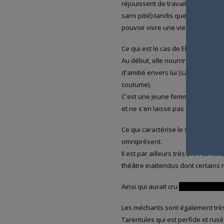
réjouissent de travailler dans c
sans pitié) tandis que d'autres n
pouvoir vivre une vie normale.
Ce qui est le cas de Ellen, la Lupin 
Au début, elle nourrira de la méfia
d'amitié envers lui (sans tomber
coutume).
C'est une jeune femme intelligente
et ne s'en laisse pas compter.
Ce qui caractérise le scénario, c
omniprésent.
Il est par ailleurs très bien cons
théâtre inattendus dont certains 
Ainsi qui aurait cru
que le docteur 
Les méchants sont également trè
Tarentules qui est perfide et rus