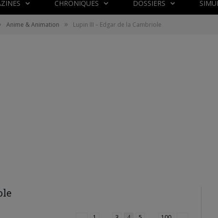
ZINES
CHRONIQUES
DOSSIERS
SIMU
»
»
Anime & Animation
Lupin III – Edgar de la Cambriole
ole
←
1
…
3
4
5
…
100
→