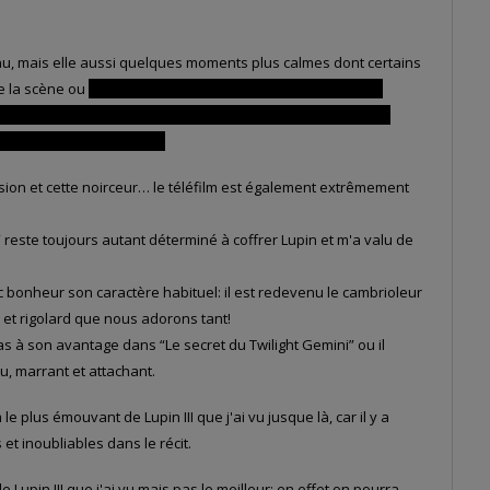
enu, mais elle aussi quelques moments plus calmes dont certains
e la scène ou
Lupin et Ellen après être sortis du hangar de
rouvée, surtout Ellen qui la découvre pour la première fois et
de ce moment tranquille.
nsion et cette noirceur… le téléfilm est également extrêmement
 reste toujours autant déterminé à coffrer Lupin et m'a valu de
 bonheur son caractère habituel: il est redevenu le cambrioleur
d et rigolard que nous adorons tant!
 pas à son avantage dans “Le secret du Twilight Gemini” ou il
u, marrant et attachant.
 le plus émouvant de Lupin III que j'ai vu jusque là, car il y a
t inoubliables dans le récit.
de Lupin III que j'ai vu mais pas le meilleur: en effet on pourra