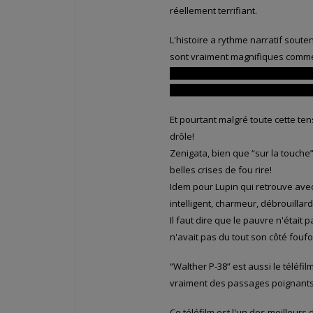
réellement terrifiant.
L'histoire a rythme narratif sout
sont vraiment magnifiques comm
l'avion, goûtent à leur liberté ret
savoure intensément la quiétude 
Et pourtant malgré toute cette te
drôle!
Zenigata, bien que “sur la touche”
belles crises de fou rire!
Idem pour Lupin qui retrouve avec
intelligent, charmeur, débrouillar
Il faut dire que le pauvre n'était
n'avait pas du tout son côté foufo
“Walther P-38” est aussi le téléfilm
vraiment des passages poignants e
Ce téléfilm est l'un des meilleurs 