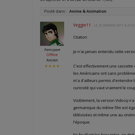
Posté dans :
Anime & Animation
Veggie11
LE
29 JANVIER 2011 À 23 H
Citation
Participant
Je n'ai jamais entendu cette versi
Offline
Ancien
C'est effectivement une cassette q
★★★★
les Américains ont sans problème
m'a d'ailleurs permis d'entendre l
curiosité qui vaut vraiment le coup
Visiblement, la version Vidocq n'
germanique du même film est égal
télévisées et même une au cinéma
l'époque.
En fouillant les brocantes, on do