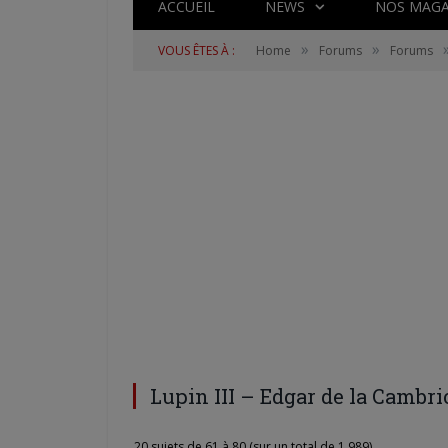
ACCUEIL
NEWS
NOS MAGA
»
»
VOUS ÊTES À :
Home
Forums
Forums
Lupin III – Edgar de la Cambri
20 sujets de 61 à 80 (sur un total de 1,989)