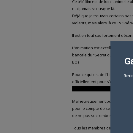
Ce téléfilm est de loin l'anime le p
n'ai jamais vu jusque là.
Déjà que je trouvais certains pas
violents, mais alors là ce TV Spéc
Il est en tout cas fortement déco
L'animation est excellente et d'un
bancale du “Secret du Twilight Ge
G
BOs.
Pour ce qui est de l'histoire, Lup
Rece
officiellement pour s'emparer de l
Zenigata qui s'est fait tirer dessu
Malheureusement pour lui, il se fai
pour le compte de ses crapules qui
de ne pas succomber à ce poison et
Tous les membres de cette organi