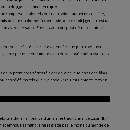
tation de Jigen, Goemon et Fujiko.
x comparses habituels de Lupin soient autant mis de côté,
mis de leur en donner à coeur joie, que ce soit Jigen qui est un
emon avec son sabre Zantetsuken qui peut détruire toutes les
uperbe et très réaliste, il l'est peut être un peu trop: Lupin
oy, on a par moment l'impression de voir Ryô Saeba avec des
les deux premières séries télévisées, ainsi que dans des films
des téléfilms tels que “Episode Zero-First Contact”, “Stolen
e pas comment Lupin et Fujiko ont trouvé un remède au poison
éloigné dans l'ambiance d'un anime traditionnel de Lupin III, il
 et enthousiasmant. Je ne regrette pas le moins du monde de