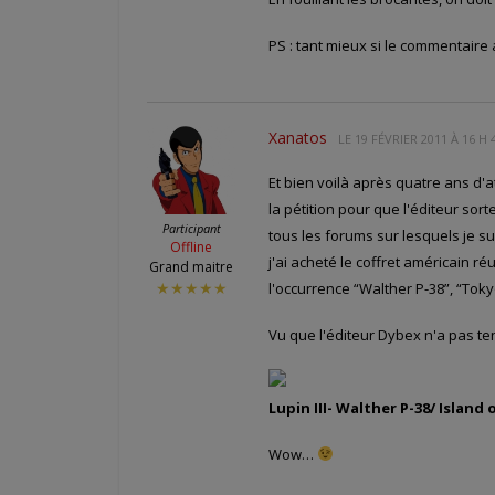
PS : tant mieux si le commentaire a
Xanatos
LE
19 FÉVRIER 2011 À 16 H 
Et bien voilà après quatre ans d'
la pétition pour que l'éditeur sor
Participant
tous les forums sur lesquels je suis
Offline
j'ai acheté le coffret américain r
Grand maitre
l'occurrence “Walther P-38”, “Tokyo
★★★★★
Vu que l'éditeur Dybex n'a pas te
Lupin III- Walther P-38/ Island 
Wow…