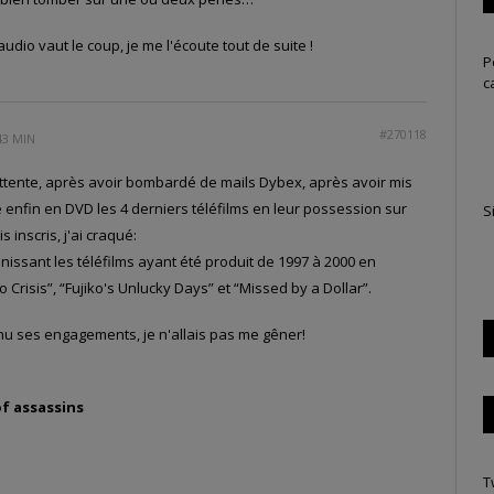
udio vaut le coup, je me l'écoute tout de suite !
P
c
#270118
43 MIN
attente, après avoir bombardé de mails Dybex, après avoir mis
te enfin en DVD les 4 derniers téléfilms en leur possession sur
S
 inscris, j'ai craqué:
éunissant les téléfilms ayant été produit de 1997 à 2000 en
 Crisis”, “Fujiko's Unlucky Days” et “Missed by a Dollar”.
nu ses engagements, je n'allais pas me gêner!
of assassins
T