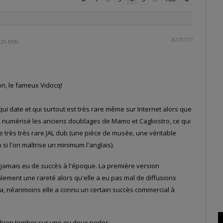
#270117
 29 MIN
on, le fameux Vidocq!
ui date et qui surtout est très rare même sur Internet alors que
 numérisé les anciens doublages de Mamo et Cagliostro, ce qui
e très très rare JAL dub (une pièce de musée, une véritable
 si l'on maîtrise un minimum l'anglais).
a jamais eu de succès à l'époque. La première version
ement une rareté alors qu'elle a eu pas mal de diffusions
, néanmoins elle a connu un certain succès commercial à
it bien tomber sur une ou deux perles…