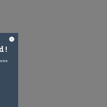
 !
votre