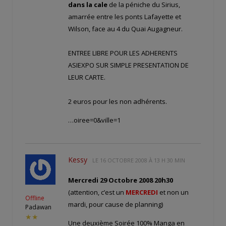
dans la cale
de la péniche du Sirius,
amarrée entre les ponts Lafayette et
Wilson, face au 4 du Quai Augagneur.
ENTREE LIBRE POUR LES ADHERENTS
ASIEXPO SUR SIMPLE PRESENTATION DE
LEUR CARTE.
2 euros pour les non adhérents.
…oiree=0&ville=1
Kessy
LE
16 OCTOBRE 2008 À 13 H 30 MIN
Mercredi 29 Octobre 2008 20h30
(attention, c’est un
MERCREDI
et non un
Offline
mardi, pour cause de planning)
Padawan
★★
Une deuxième Soirée 100% Manga en