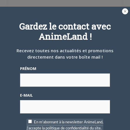
Gardez le contact avec
Épisode n°1, VOstF (Nouveauté). Éditeur :
Anima
AnimeLand !
* The Third
Recevez toutes nos actualités et promotions
directement dans votre boîte mail !
PRÉNOM
Épisode n°1, VOstF (Nouveauté). Éditeur :
Anima
* Diverses animations :
Surprises vidéos,
E-MAIL
karaoke, quiz…
Rendez-vous le
mercredi 29 octobre
dès
20h30, à la péniche du Sirius amarrée
entre les ponts Lafayette et Wilson, face
En m'abonnant à la newsletter AnimeLand,
au 4 du Quai Augagneur.
j'accepte la politique de confidentialité du site.