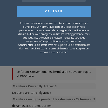
ENTREE LIBRE POUR LES ADHERENTS
ASIEXPO SUR SIMPLE PRESENTATION DE
LEUR CARTE.
En vous inscrivant à la newsletter AnimeLand, vous acceptez
qu'AM MEDIA NETWORK collecte et utilise les données
personnelles que vous venez de renseigner dans ce formulaire
2 euros pour les non adhérents.
dans le but de vous envoyer ses offres marketing personnalisées
que vous avez acceptées de recevoir (nouvelles sorties de
…oiree=0&ville=1
magazines, offres promotionnelles, jeux-concours,
événementiel...), en accord avec
notre politique de protection des
données
. Veuillez cocher la cases ci-dessus si vous acceptez de
recevoir notre newsletter.
2 sujets de 1 à 2 (sur un total de 2)
Le forum ‘Conventions’ est fermé à de nouveaux sujets
et réponses.
Members Currently Active: 0
No users are currently active
Membres en ligne pendant les dernières 24 heures : 3
dekamaster2
,
Bruno
,
Dareen