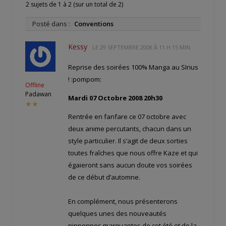
2 sujets de 1 à 2 (sur un total de 2)
Posté dans :
Conventions
Kessy
LE
29 SEPTEMBRE 2008 À 11 H 15 MIN
Reprise des soirées 100% Manga au SIrius
! :pompom:
Offline
Padawan
Mardi 07 Octobre 2008 20h30
★★
Rentrée en fanfare ce 07 octobre avec
deux anime percutants, chacun dans un
style particulier. Il s’agit de deux sorties
toutes fraîches que nous offre Kaze et qui
égaieront sans aucun doute vos soirées
de ce début d’automne.
En complément, nous présenterons
quelques unes des nouveautés
nipponnes marquantes de cet été et de la