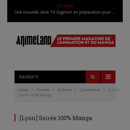
EN BREF
Une nouvelle série TV Digimon en préparation pour 2027
NAVIGATE
»
»
»
»
Home
Forums
Archives
Conventions
[Lyon]
Soirée 100% Manga
[Lyon] Soirée 100% Manga