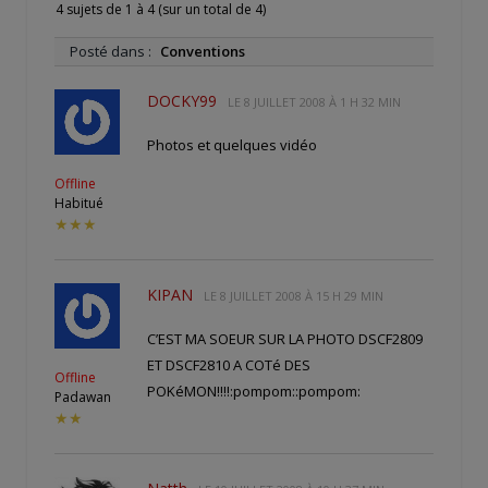
4 sujets de 1 à 4 (sur un total de 4)
Posté dans :
Conventions
DOCKY99
LE
8 JUILLET 2008 À 1 H 32 MIN
Photos et quelques vidéo
Offline
Habitué
★★★
KIPAN
LE
8 JUILLET 2008 À 15 H 29 MIN
C’EST MA SOEUR SUR LA PHOTO DSCF2809
ET DSCF2810 A COTé DES
Offline
POKéMON!!!!:pompom::pompom:
Padawan
★★