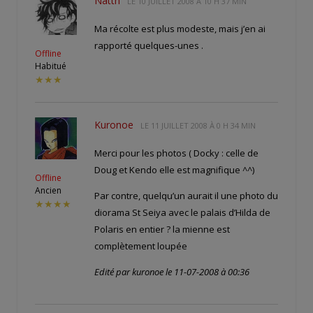
Natth
LE
10 JUILLET 2008 À 10 H 37 MIN
Ma récolte est plus modeste, mais j’en ai
rapporté quelques-unes
.
Offline
Habitué
★★★
Kuronoe
LE
11 JUILLET 2008 À 0 H 34 MIN
Merci pour les photos ( Docky : celle de
Doug et Kendo elle est magnifique ^^)
Offline
Ancien
Par contre, quelqu’un aurait il une photo du
★★★★
diorama St Seiya avec le palais d’Hilda de
Polaris en entier ? la mienne est
complètement loupée
Edité par kuronoe le 11-07-2008 à 00:36