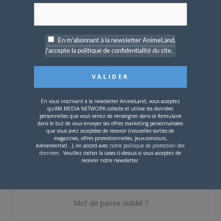
Nom d'utilisateur ou adresse e-mail
En m'abonnant à la newsletter AnimeLand,
j'accepte la politique de confidentialité du site.
Mot de passe
En vous inscrivant à la newsletter AnimeLand, vous acceptez
qu'AM MEDIA NETWORK collecte et utilise les données
personnelles que vous venez de renseigner dans ce formulaire
dans le but de vous envoyer ses offres marketing personnalisées
Se souvenir de moi
que vous avez acceptées de recevoir (nouvelles sorties de
magazines, offres promotionnelles, jeux-concours,
événementiel...), en accord avec
notre politique de protection des
Créer un
données
. Veuillez cocher la cases ci-dessus si vous acceptez de
compte
recevoir notre newsletter.
Mot de passe oublié ?