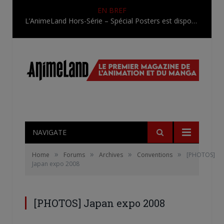
EN BREF
L’AnimeLand Hors-Série – Spécial Posters est disponible !
NAVIGATE
»
»
»
»
Home
Forums
Archives
Conventions
[PHOTOS]
Japan expo 2008
[PHOTOS] Japan expo 2008