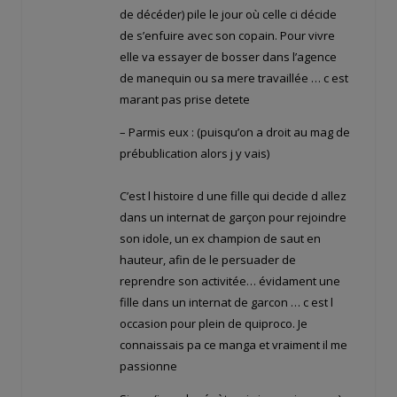
de décéder) pile le jour où celle ci décide
de s’enfuire avec son copain. Pour vivre
elle va essayer de bosser dans l’agence
de manequin ou sa mere travaillée … c est
marant pas prise detete
– Parmis eux : (puisqu’on a droit au mag de
prébublication alors j y vais)
C’est l histoire d une fille qui decide d allez
dans un internat de garçon pour rejoindre
son idole, un ex champion de saut en
hauteur, afin de le persuader de
reprendre son activitée… évidament une
fille dans un internat de garcon … c est l
occasion pour plein de quiproco. Je
connaissais pa ce manga et vraiment il me
passionne