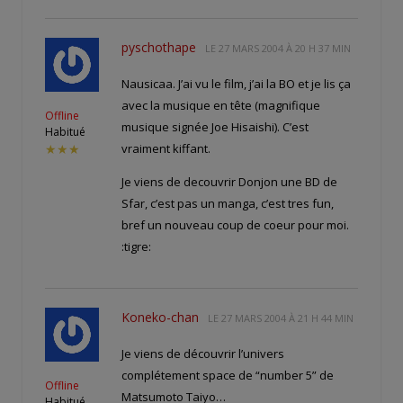
pyschothape
LE
27 MARS 2004 À 20 H 37 MIN
Nausicaa. J’ai vu le film, j’ai la BO et je lis ça
avec la musique en tête (magnifique
Offline
musique signée Joe Hisaishi). C’est
Habitué
vraiment kiffant.
★★★
Je viens de decouvrir Donjon une BD de
Sfar, c’est pas un manga, c’est tres fun,
bref un nouveau coup de coeur pour moi.
:tigre:
Koneko-chan
LE
27 MARS 2004 À 21 H 44 MIN
Je viens de découvrir l’univers
complétement space de “number 5” de
Offline
Matsumoto Taiyo…
Habitué