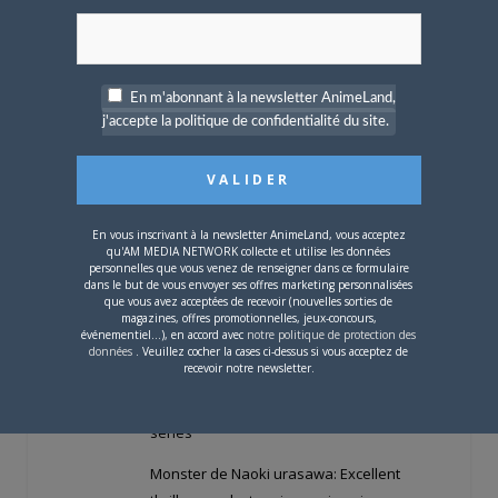
excellent shpojo. Je n’ai lu que le premier
tome de Complex qui m’a laissé plutôt
froid.
En m'abonnant à la newsletter AnimeLand,
Sinon, essaye d’écrire en Français, s’il-te-
j'accepte la politique de confidentialité du site.
plaît, tes propos n’en seront que lus plus
attentivement par les autres.
En vous inscrivant à la newsletter AnimeLand, vous acceptez
qu'AM MEDIA NETWORK collecte et utilise les données
Nicolas Penedo
LE
26 MARS 2004 À 19 H 06
personnelles que vous venez de renseigner dans ce formulaire
MIN
dans le but de vous envoyer ses offres marketing personnalisées
que vous avez acceptées de recevoir (nouvelles sorties de
magazines, offres promotionnelles, jeux-concours,
Citation (Odallie)
événementiel...), en accord avec
notre politique de protection des
Offline
données
. Veuillez cocher la cases ci-dessus si vous acceptez de
Ancien
recevoir notre newsletter.
J ai reduit ma consommation de manga
★★★★
faute de budget mais je suis encore 2
series
Monster de Naoki urasawa: Excellent