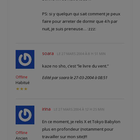
PS: si y quelqun qui sait comment je peux
faire pour arreter de dormir que 4 h par
nuit, je suis preneuse… :zzz:
soara
LE
27 MARS 2004 À 8 H 51 MIN
kaze no sho, c’est “le livre du vent.”
Offline
Edité par soara le 27-03-2004 à 08:51
Habitué
★★★
irina
LE
27 MARS 2004 À 12 H 25 MIN
En ce moment, je relis X et Tokyo Babylon
plus en profondeur (notamment pour
Offline
travailler sur mon site)!!!
Ancien