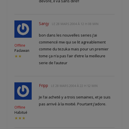
dévoré, il va sans dire!!
Sanjy
LE
28 MARS 2004 À 12 H 08 MIN
bon dans les nouvelles series j’ai
commencé mw qui se lit agreablement
Offline
comme du tezuka mais pour un premier
Padawan
tome ça n’a pas l’air d’etre la meilleure
★★
serie de l’auteur
Fripp
LE
28 MARS 2004 À 22 H 52 MIN
Je l’ai acheté y a trois semaines, et je suis
pas arrivé à la moitié. Pourtant j’adore.
Offline
Habitué
★★★