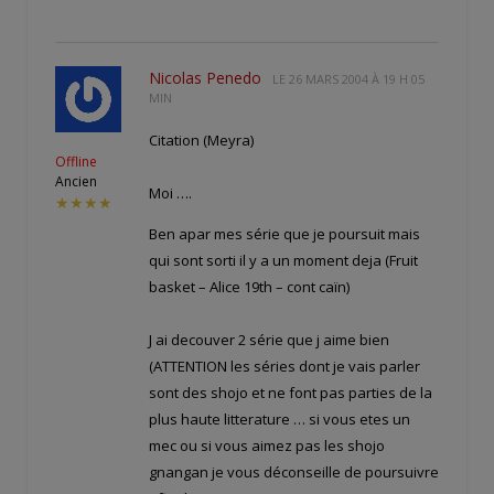
Nicolas Penedo
LE
26 MARS 2004 À 19 H 05
MIN
Citation (Meyra)
Offline
Ancien
Moi ….
★★★★
Ben apar mes série que je poursuit mais
qui sont sorti il y a un moment deja (Fruit
basket – Alice 19th – cont caïn)
J ai decouver 2 série que j aime bien
(ATTENTION les séries dont je vais parler
sont des shojo et ne font pas parties de la
plus haute litterature … si vous etes un
mec ou si vous aimez pas les shojo
gnangan je vous déconseille de poursuivre