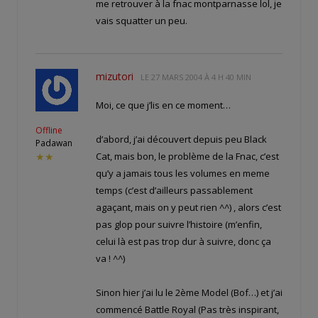
me retrouver à la fnac montparnasse lol, je
vais squatter un peu.
mizutori
LE
27 MARS 2004 À 4 H 40 MIN
Moi, ce que j’lis en ce moment…
Offline
d’abord, j’ai découvert depuis peu Black
Padawan
Cat, mais bon, le problème de la Fnac, c’est
★★
qu’y a jamais tous les volumes en meme
temps (c’est d’ailleurs passablement
agaçant, mais on y peut rien ^^) , alors c’est
pas glop pour suivre l’histoire (m’enfin,
celui là est pas trop dur à suivre, donc ça
va ! ^^)
Sinon hier j’ai lu le 2ème Model (Bof…) et j’ai
commencé Battle Royal (Pas très inspirant,