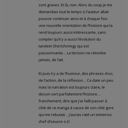
sont graves. Et là, non. Alors du coup je me
demandais tout le temps si l’auteur allait
pouvoir continuer ainsi et à chaque fois
une nouvelle orientation de l’histoire qui la
rend toujours aussi intéressante, sans
compter qu’il y a aussi l’évolution du
tandem Shin’ichi/migy qui est
passionnante… La tension ne retombe
jamais, de fait.
Et puis il y a de l’humour, des phrases choc,
de l’action, de la réflexion… Ca date un peu
mais la narration est toujours claire, le
dessin sert parfaitement l’histoire…
franchement, dire que j’ai failli passer à
côté de ce manga à cause de son côté gore
qui me rebutait… j’aurais raté un immense
chef-d’oeuvre o.O