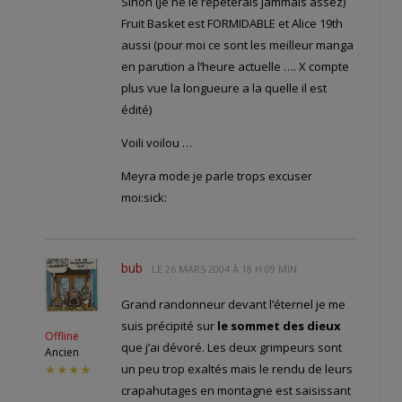
Sinon (je ne le répèterais jammais assez)
Fruit Basket est FORMIDABLE et Alice 19th
aussi (pour moi ce sont les meilleur manga
en parution a l’heure actuelle …. X compte
plus vue la longueure a la quelle il est
édité)
Voili voilou …
Meyra mode je parle trops excuser
moi:sick:
bub
LE
26 MARS 2004 À 18 H 09 MIN
Grand randonneur devant l’éternel je me
suis précipité sur
le sommet des dieux
Offline
que j’ai dévoré. Les deux grimpeurs sont
Ancien
un peu trop exaltés mais le rendu de leurs
★★★★
crapahutages en montagne est saisissant