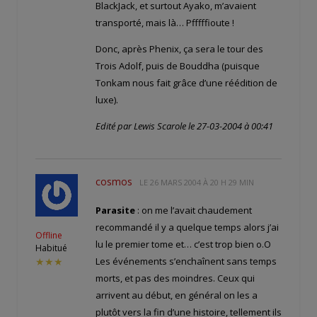
BlackJack, et surtout Ayako, m’avaient
transporté, mais là… Pfffffioute !
Donc, après Phenix, ça sera le tour des
Trois Adolf, puis de Bouddha (puisque
Tonkam nous fait grâce d’une réédition de
luxe).
Edité par Lewis Scarole le 27-03-2004 à 00:41
cosmos
LE
26 MARS 2004 À 20 H 29 MIN
Parasite
: on me l’avait chaudement
recommandé il y a quelque temps alors j’ai
Offline
lu le premier tome et… c’est trop bien o.O
Habitué
Les événements s’enchaînent sans temps
★★★
morts, et pas des moindres. Ceux qui
arrivent au début, en général on les a
plutôt vers la fin d’une histoire, tellement ils