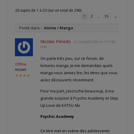
20 sujets de 1 à 20 (sur un total de 296)
1
2
…
15
→
Posté dans :
Anime / Manga
Nicolas Penedo
LE
26 MARS 2004 À 17 H 38
MIN
On parle très peu, sur ce forum, de
Offline
lectures manga. Je me demandais quels
Ancien
manga vous aimiez lire, les titres que vous
★★★★
aviez découverts récemment.
Pour ma part, j’accroche beaucoup, à ma
grande surpise! à Psychic Academy et Step
Up Love de KATSU Aki.
Psychic Academy
Ce titre met en scène des adolescents