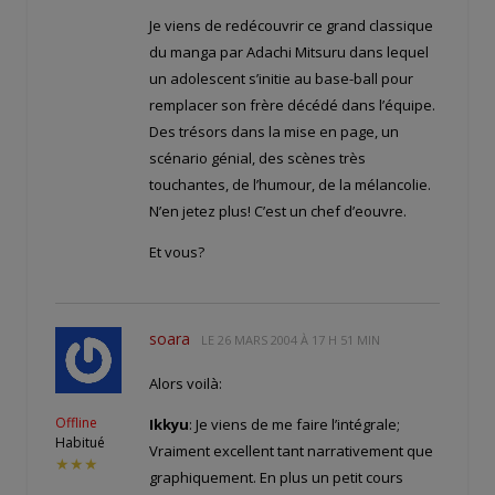
Je viens de redécouvrir ce grand classique
du manga par Adachi Mitsuru dans lequel
un adolescent s’initie au base-ball pour
remplacer son frère décédé dans l’équipe.
Des trésors dans la mise en page, un
scénario génial, des scènes très
touchantes, de l’humour, de la mélancolie.
N’en jetez plus! C’est un chef d’eouvre.
Et vous?
soara
LE
26 MARS 2004 À 17 H 51 MIN
Alors voilà:
Offline
Ikkyu
: Je viens de me faire l’intégrale;
Habitué
Vraiment excellent tant narrativement que
★★★
graphiquement. En plus un petit cours