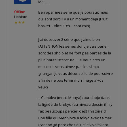
Moi ….
Offline
Ben apar mes série que je poursuit mais
Habitué
qui sont sorti il y a un moment deja (Fruit
★★★
basket – Alice 19th – cont caïn)
J ai decouver 2 série que j aime bien
(ATTENTION les séries dont je vais parler
sont des shojo et ne font pas parties de la
plus haute litterature … si vous etes un
mec ou si vous aimez pas les shojo
gnangan je vous déconseille de poursuivre
afin de ne pas ternir mon image a vos
yeux)
– Complex (merci Maaya) : pur shojo dans
la lignée de Urukyu (au niveau dessin il m y
fait beaucoups pencer) c est l histoire d
une fille qui vien vivre a tokyo avec sa mer
(car son gd pere chez qui elle vivait vient