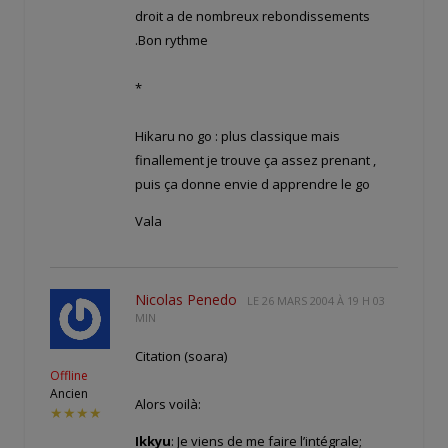
droit a de nombreux rebondissements
.Bon rythme
*
Hikaru no go : plus classique mais
finallement je trouve ça assez prenant ,
puis ça donne envie d apprendre le go
Vala
Nicolas Penedo
LE
26 MARS 2004 À 19 H 03
MIN
Citation (soara)
Offline
Ancien
Alors voilà:
★★★★
Ikkyu
: Je viens de me faire l’intégrale;