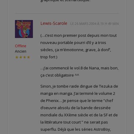
Lewis-Scarole
LE
26 MARS 2004 À 19 H 49 MIN
(…c’est mon premier post depuis mon tout
nouveau portable pourri d’il y a trois
Offline
siècles, ça m’émotionne, grave, à donf’,
Ancien
trop fort )
★★★★
…j’ai commencé le vol.8 de Nana, mais bon,
ça c’est obligatoire ^^
Sinon, je tombe raide dingue de Tezuka de
manga en manga. J’ai terminé le volume 2
de Phenix… Je pense que le terme “chef
d’oeuvre absolu de la bande dessinée
mondiale du XXème siècle et de la SF et de
la littérature tout court ” ne serait pas
superflu. Déjà que les séries AstroBoy,