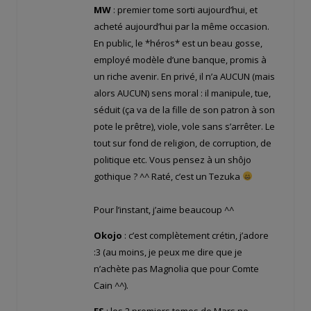
MW
: premier tome sorti aujourd’hui, et
acheté aujourd’hui par la même occasion.
En public, le *héros* est un beau gosse,
employé modèle d’une banque, promis à
un riche avenir. En privé, il n’a AUCUN (mais
alors AUCUN) sens moral : il manipule, tue,
séduit (ça va de la fille de son patron à son
pote le prêtre), viole, vole sans s’arrêter. Le
tout sur fond de religion, de corruption, de
politique etc. Vous pensez à un shôjo
gothique ? ^^ Raté, c’est un Tezuka
Pour l’instant, j’aime beaucoup ^^
Okojo
: c’est complètement crétin, j’adore
:3 (au moins, je peux me dire que je
n’achète pas Magnolia que pour Comte
Cain ^^).
ES
: les 2 premiers tomes de Mars ne