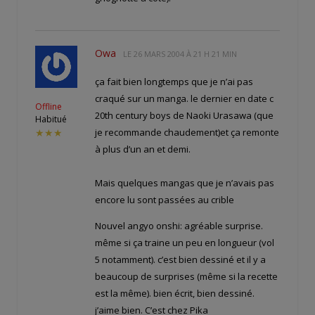
Owa
LE
26 MARS 2004 À 21 H 21 MIN
ça fait bien longtemps que je n’ai pas
craqué sur un manga. le dernier en date c
Offline
20th century boys de Naoki Urasawa (que
Habitué
je recommande chaudement)et ça remonte
★★★
à plus d’un an et demi.
Mais quelques mangas que je n’avais pas
encore lu sont passées au crible
Nouvel angyo onshi: agréable surprise.
même si ça traine un peu en longueur (vol
5 notamment). c’est bien dessiné et il y a
beaucoup de surprises (même si la recette
est la même). bien écrit, bien dessiné.
j’aime bien. C’est chez Pika