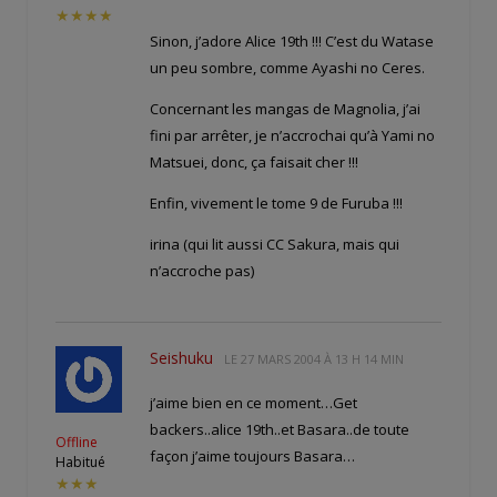
★★★★
Sinon, j’adore Alice 19th !!! C’est du Watase
un peu sombre, comme Ayashi no Ceres.
Concernant les mangas de Magnolia, j’ai
fini par arrêter, je n’accrochai qu’à Yami no
Matsuei, donc, ça faisait cher !!!
Enfin, vivement le tome 9 de Furuba !!!
irina (qui lit aussi CC Sakura, mais qui
n’accroche pas)
Seishuku
LE
27 MARS 2004 À 13 H 14 MIN
j’aime bien en ce moment…Get
backers..alice 19th..et Basara..de toute
Offline
façon j’aime toujours Basara…
Habitué
★★★