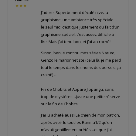
★★★
J’adore! Superbement décalé niveau
graphisme, une ambiance très spéciale…
le seul ‘hic’, c’est que justement du fait d’un
graphisme spéciel, c’est assez difficile à
lire. Mais j’ai tenu bon, et j’ai accroché!!
Sinon, ben je continu mes séries Naruto,
Genzo le marionnetiste (celui là, je me perd
tout le temps dans les noms des persos, ça
craint!) …
Fin de Chobits et Appare Jippangu, sans
trop de mystères…juste une petite réserve
sur la fin de Chobits!
J’ai lu acheté aussi Le chien de mon patron,
après avoir lu tout les Ranma1/2 qu’on
m’avait gentillement prétés…et que j’ai