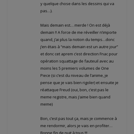
y quelque chose dans les dessins qui va
pas…).
Mais demain est… merde ! On est déjà
demain !! A force de me réveiller n’importe
quand, j’ai plus la notion du temps…donc
j’en étais à “mais demain est un autre jour”
et donc cet aprem c’est direction Fnac pour
opération squattage de fauteuil avec au
moins les 5 premiers volumes de One
Piece (si c’est du niveau de l’anime, je
pense que je vais bien rigoler) et ensuite je
réattaque Freud (oui, bon, c’est pas le
meme registre, mais j’aime bien quand
meme)
Bon, c’est pas tout ça, mais je commence à
me rendormir, alors je vais en profiter…
Bonne fin de nuit à tous !!!