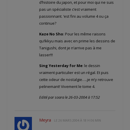
d’histoire du japon, et pour moi qui ne suis
pas un spécialiste c’est vraiment
passionnant. ‘est fini au volume 4 ou ça
continue?
Kaze No Sho
: Pour les même raisons
qu’Ikkyu mais avec en prime les dessins de
Tanigushi, dont je n’arrive pas à me
lasser!!!
Sing Yesterday for Me
: le dessin
vraiment particulier est un régal. Et puis
cette odeur de nostalgie…..je m’y retrouve
pelinemant! Vivement le tome 4.
Edité par soara le 26-03-2004 à 17:52
Meyra
LE
26 MARS 2004 À 18 H 06 MIN