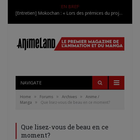
EN BREF
[Entretien] Mokochan : « Lors des prémices du projet, il était déjà demandé de suivre au mieux le manga originel.»
NAVIGATE
»
»
»
Home
Forums
Archives
Anime /
»
Manga
Que lisez-vous de beau en ce moment?
Que lisez-vous de beau en ce
moment?