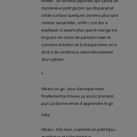
thriller , un docteur japonais qui sauve un
mysterieux petit garçon qui disparait et
refait surface quelques années plus tard
comme serial killer, enfin c est dur a
expliquer d autant plus que le manga est
toujuors en cours de parution mais le
scenario et béton et à chaque tome on a
droit a de nombreux rebondissements
.Bon rythme
*
Hikaru no go : plus classique mais
finallement je trouve ça assez prenant ,
puis ça donne envie d apprendre le go
Vala
Hikaru : très bon, vraiment un petit bijou
graphique et scénaristique.