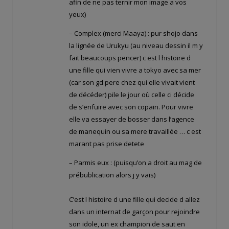
afin de ne pas ternir mon image a vos
yeux)
– Complex (merci Maaya) : pur shojo dans
la lignée de Urukyu (au niveau dessin il m y
fait beaucoups pencer) c est l histoire d
une fille qui vien vivre a tokyo avec sa mer
(car son gd pere chez qui elle vivait vient
de décéder) pile le jour où celle ci décide
de s’enfuire avec son copain. Pour vivre
elle va essayer de bosser dans l’agence
de manequin ou sa mere travaillée … c est
marant pas prise detete
– Parmis eux : (puisqu’on a droit au mag de
prébublication alors j y vais)
C’est l histoire d une fille qui decide d allez
dans un internat de garçon pour rejoindre
son idole, un ex champion de saut en