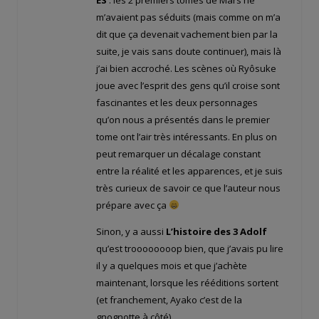
m’avaient pas séduits (mais comme on m’a
dit que ça devenait vachement bien par la
suite, je vais sans doute continuer), mais là
j’ai bien accroché. Les scènes où Ryôsuke
joue avec l’esprit des gens qu’il croise sont
fascinantes et les deux personnages
qu’on nous a présentés dans le premier
tome ont l’air très intéressants. En plus on
peut remarquer un décalage constant
entre la réalité et les apparences, et je suis
très curieux de savoir ce que l’auteur nous
prépare avec ça
Sinon, y a aussi
L’histoire des 3 Adolf
qu’est troooooooop bien, que j’avais pu lire
il y a quelques mois et que j’achète
maintenant, lorsque les rééditions sortent
(et franchement, Ayako c’est de la
gnognotte à côté).