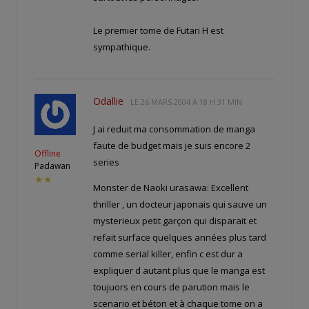
Le premier tome de Futari H est
sympathique.
Odallie
LE
26 MARS 2004 À 18 H 31 MIN
J ai reduit ma consommation de manga
faute de budget mais je suis encore 2
Offline
series
Padawan
★★
Monster de Naoki urasawa: Excellent
thriller , un docteur japonais qui sauve un
mysterieux petit garçon qui disparait et
refait surface quelques années plus tard
comme serial killer, enfin c est dur a
expliquer d autant plus que le manga est
toujuors en cours de parution mais le
scenario et béton et à chaque tome on a