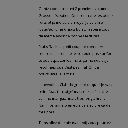
Gantz : pour l’instant 2 premiers volumes.
Grosse déception. On m’en a crié les points
forts et je me suis ennuyé. Je vais lire
jusqu’au tome 6 mais bon… j’espère tout
de même avoir de bonnes lectures.
Fruits Basket : petit coup de coeur. en
retard mais comme je ne roule pas sur l’or
et que squatter les fnacs ça me soule, je
reconnais que c’est pas mal. On va
poursuivre la lecture.
Lonewolf et Club : là grosse claque ! Je vais
relire (pas tout pigé) mais c’est très riche
comme manga… mais très long à lire lol.
Nan moi j’aime bien et je vais suivre ça de
très près.
Tiens allez demain (samedi) vous pourrez