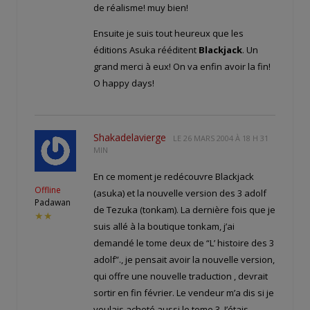
de réalisme! muy bien!
Ensuite je suis tout heureux que les
éditions Asuka rééditent
Blackjack
. Un
grand merci à eux! On va enfin avoir la fin!
O happy days!
Shakadelavierge
LE
26 MARS 2004 À 18 H 31
MIN
En ce moment je redécouvre Blackjack
Offline
(asuka) et la nouvelle version des 3 adolf
Padawan
de Tezuka (tonkam). La dernière fois que je
★★
suis allé à la boutique tonkam, j’ai
demandé le tome deux de “L’ histoire des 3
adolf”., je pensait avoir la nouvelle version,
qui offre une nouvelle traduction , devrait
sortir en fin février. Le vendeur m’a dis si je
voulais acheté aussi le tome 3. J’étais