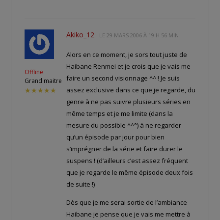
Akiko_12
LE
29 MARS 2006 À 19 H 56 MIN
Alors en ce moment, je sors tout juste de
Haibane Renmei et je crois que je vais me
Offline
faire un second visionnage ^^ ! Je suis
Grand maitre
assez exclusive dans ce que je regarde, du
★★★★★
genre à ne pas suivre plusieurs séries en
même temps et je me limite (dans la
mesure du possible ^^°) à ne regarder
qu’un épisode par jour pour bien
s’imprégner de la série et faire durer le
suspens ! (d’ailleurs c’est assez fréquent
que je regarde le même épisode deux fois
de suite !)
Dès que je me serai sortie de l’ambiance
Haibane je pense que je vais me mettre à