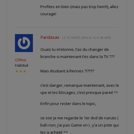
Profites en bien (mais pas trop hein!!), allez
courage!
Pandasax
LE
30 MARS 2006 À 16 H 48 MIN
Ouais tu m’etonne, t’as du changer de
branche si maintenant t’es dans la TV ???
Offline
Habitué
Mais étudiant à Rennes ?!?!?!?
★★★
c’est danger, remarque maintenant, avec le
cpe et les blocages, c’est presque pareil ^^
Enfin pour rester dans le topic,
ce soir je me regarde le 1er dvd de naruto (
bah non, j’ai pas Game on ) , y’a un pote qui
les a acheté ^^