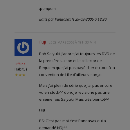
:pompom:
Edité par Pandasax le 29-03-2006 à 18:20
Fuji
LE
29 MARS 2006 À 18 H 33 MIN
Bah Saiyuki, J’adore j’ai toujours les DVD de
la première saison et le collector de
Offline
Requiem que j’ai pas payé cher du tout à la
Habitué
convention de Lille d’ailleurs :sango:
★★★
Mais j’ai plein de série que j’ai pas encore
vu en stock^^ donc je revisione pas une
enième fois Saiyuki. Mais très bientôt^^
Fuji
PS: C’est pas moi c’est Pandasax qui a
demandé NDJ^^