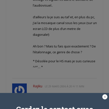
l’audiovisuel..
d’ailleurs la je suis au taf et, en plus du pc,
j’ai la mosaique canal sous les yeux (sur un
ecran LCD de plus d’un metre de
diagonale!)
Ah bon ? Mais tu fais quoi exactement ? De
l’étalonnage, ce genre de chose ?
* Désolée pour le HS mais je suis curieuse
^^°… *
Rajiku
LE
29 MARS 2006 À 20 H 11 MIN
Yo,
Offline
Moi, moi… Va y petit exprime toi…
Habitué