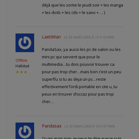
déjà que les sortie le jeudi soir + les manga
+ les dvds + les cds + le saxo + … )
LaetiWan
LE
30 MARS 2006 À 15 H 55 MIN
PandaSax, ya aussi les pc de salon ou les
mini pc qui servent que pour le
Offline
multimedia…tu dois pouvoir trouver ca
Habitué
pour pas trop cher…mais bon c’est un peu
★★★
superflu si tu as deja un pc…reste
effectivement l’ordi portable en cite u, tu
peux en trouver d’occaz pour pas trop
cher…
Pandasax
LE
30 MARS 2006 À 16 H 07 MIN
Ouais mais non, je peux te dire que je suis