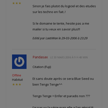
★★★
Sinon je fais plutot du logiciel et des etudes
sur les techno en fait..!
Si le domaine te tente, hesite pas a me
mailer si tu veux en savoir plus!!!
Edité par LaetiWan le 29-03-2006 à 23:29
Pandasax
LE
30 MARS 2006 À 9 H 48 MIN
Citation (Fuji)
Offline
Et sans doute après ce sera Blue Seed ou
Habitué
bien Tengo Tenge^^
★★★
Tengo Tenge = Enfer et paradis non ???
J’ai pas vu la série mais elle a l’air génial !!!