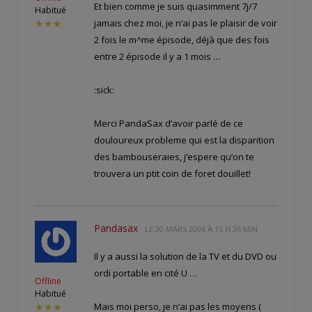
Et bien comme je suis quasimment 7j/7
Habitué
jamais chez moi, je n’ai pas le plaisir de voir
★★★
2 fois le m^me épisode, déjà que des fois
entre 2 épisode il y a 1 mois …
:sick:
Merci PandaSax d’avoir parlé de ce
douloureux probleme qui est la disparition
des bambouseraies, j’espere qu’on te
trouvera un ptit coin de foret douillet!
Pandasax
LE
30 MARS 2006 À 15 H 36 MIN
Il y a aussi la solution de la TV et du DVD ou
ordi portable en cité U …
Offline
Habitué
Mais moi perso, je n’ai pas les moyens (
★★★