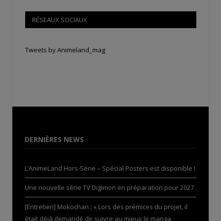
RÉSEAUX SOCIAUX
Tweets by Animeland_mag
DERNIÈRES NEWS
L’AnimeLand Hors-Série – Spécial Posters est disponible !
Une nouvelle série TV Digimon en préparation pour 2027
[Entretien] Mokochan : « Lors des prémices du projet, il
était déjà demandé de suivre au mieux le manga