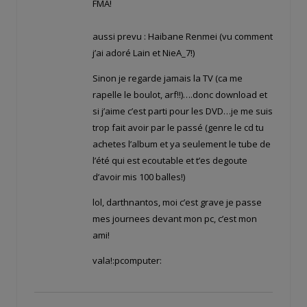
FMA!
aussi prevu : Haibane Renmei (vu comment
j’ai adoré Lain et NieA_7!)
Sinon je regarde jamais la TV (ca me
rapelle le boulot, arf!!)….donc download et
si j’aime c’est parti pour les DVD…je me suis
trop fait avoir par le passé (genre le cd tu
achetes l’album et ya seulement le tube de
l’été qui est ecoutable et t’es degoute
d’avoir mis 100 balles!)
lol, darthnantos, moi c’est grave je passe
mes journees devant mon pc, c’est mon
ami!
vala!:pcomputer: