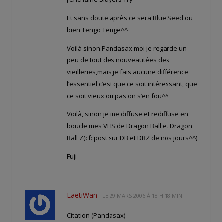
Et sans doute après ce sera Blue Seed ou
bien Tengo Tenge^^
Voilà sinon Pandasax moi je regarde un
peu de tout des nouveautées des
vieilleries,mais je fais aucune différence
l’essentiel c’est que ce soit intéressant, que
ce soit vieux ou pas on s’en fou^^
Voilà, sinon je me diffuse et rediffuse en
boucle mes VHS de Dragon Ball et Dragon
Ball Z(cf: post sur DB et DBZ de nos jours^^)
Fuji
LaetiWan
LE
29 MARS 2006 À 18 H 18 MIN
Citation (Pandasax)