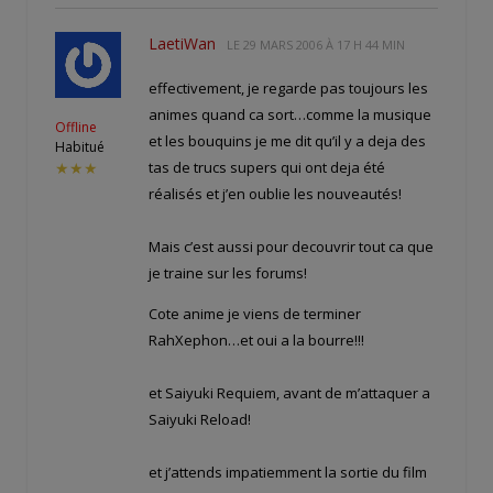
LaetiWan
LE
29 MARS 2006 À 17 H 44 MIN
effectivement, je regarde pas toujours les
animes quand ca sort…comme la musique
Offline
et les bouquins je me dit qu’il y a deja des
Habitué
tas de trucs supers qui ont deja été
★★★
réalisés et j’en oublie les nouveautés!
Mais c’est aussi pour decouvrir tout ca que
je traine sur les forums!
Cote anime je viens de terminer
RahXephon…et oui a la bourre!!!
et Saiyuki Requiem, avant de m’attaquer a
Saiyuki Reload!
et j’attends impatiemment la sortie du film