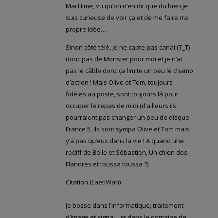
Mai Hime, vu qu’on n’en dit que du bien je
suis curieuse de voir ça et de me faire ma
propre idée…
Sinon côté télé, je ne capte pas canal (T_T)
donc pas de Monster pour moi et je n’ai
pas le câble donc ça limite un peu le champ
d’action ! Mais Olive et Tom, toujours
fidèles au poste, sont toujours là pour
occuper le repas de midi (d’ailleurs ils
pourraient pas changer un peu de disque
France 5, ils sont sympa Olive et Tom mais
y’a pas qu’eux dans la vie ! A quand une
rediff de Belle et Sébastien, Un chien des
Flandres et toussa toussa ?)
Citation (LaetiWan)
Je bosse dans l’informatique, traitement
d’image et signal…et dans le domaine de