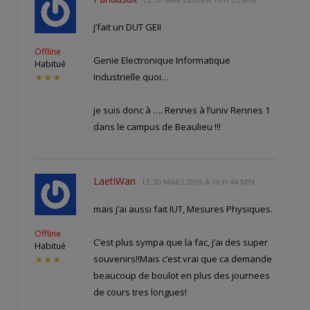
j’fait un DUT GEII
Offline
Genie Electronique Informatique
Habitué
Industrielle quoi…
★★★
je suis donc à …. Rennes à l’univ Rennes 1
dans le campus de Beaulieu !!!
LaetiWan
LE
30 MARS 2006 À 16 H 44 MIN
mais j’ai aussi fait IUT, Mesures Physiques.
Offline
C’est plus sympa que la fac, j’ai des super
Habitué
souvenirs!!Mais c’est vrai que ca demande
★★★
beaucoup de boulot en plus des journees
de cours tres longues!