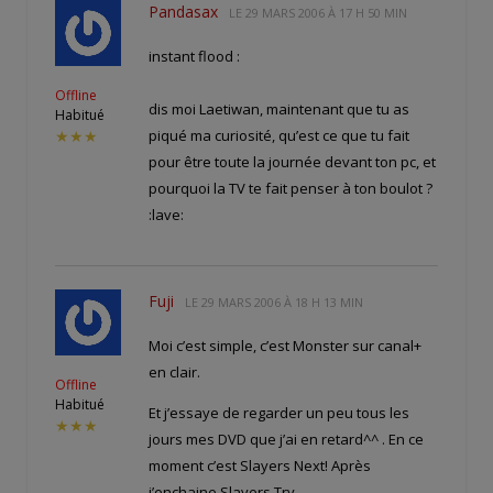
Pandasax
LE
29 MARS 2006 À 17 H 50 MIN
instant flood :
Offline
dis moi Laetiwan, maintenant que tu as
Habitué
piqué ma curiosité, qu’est ce que tu fait
★★★
pour être toute la journée devant ton pc, et
pourquoi la TV te fait penser à ton boulot ?
:lave:
Fuji
LE
29 MARS 2006 À 18 H 13 MIN
Moi c’est simple, c’est Monster sur canal+
en clair.
Offline
Habitué
Et j’essaye de regarder un peu tous les
★★★
jours mes DVD que j’ai en retard^^ . En ce
moment c’est Slayers Next! Après
j’enchaine Slayers Try