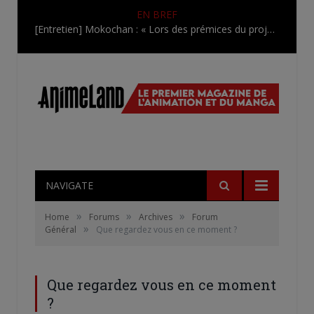
EN BREF
[Entretien] Mokochan : « Lors des prémices du projet, il était déjà demandé de suivre au mieux le manga originel.»
NAVIGATE
»
»
»
Home
Forums
Archives
Forum
»
Général
Que regardez vous en ce moment ?
Que regardez vous en ce moment
?