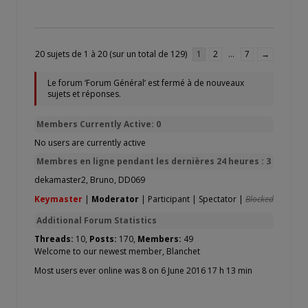
20 sujets de 1 à 20 (sur un total de 129)
1
2
…
7
→
Le forum ‘Forum Général’ est fermé à de nouveaux
sujets et réponses.
Members Currently Active: 0
No users are currently active
Membres en ligne pendant les dernières 24 heures : 3
dekamaster2
,
Bruno
,
DD069
Keymaster
|
Moderator
|
Participant
|
Spectator
|
Blocked
Additional Forum Statistics
Threads:
10,
Posts:
170,
Members:
49
Welcome to our newest member,
Blanchet
Most users ever online was 8 on 6 June 2016 17 h 13 min