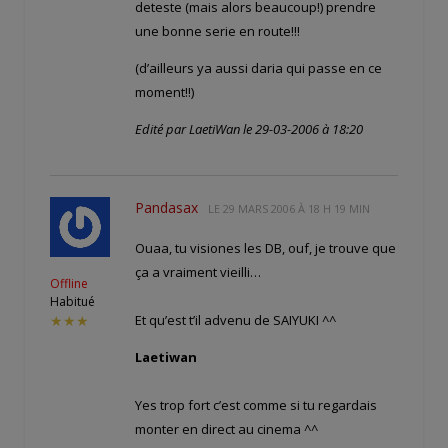
deteste (mais alors beaucoup!) prendre
une bonne serie en route!!!
(d’ailleurs ya aussi daria qui passe en ce
moment!!)
Edité par LaetiWan le 29-03-2006 à 18:20
Pandasax
LE
29 MARS 2006 À 18 H 19 MIN
Ouaa, tu visiones les DB, ouf, je trouve que
ça a vraiment vieilli…
Offline
Habitué
Et qu’est t’il advenu de SAIYUKI ^^
★★★
Laetiwan
Yes trop fort c’est comme si tu regardais
monter en direct au cinema ^^