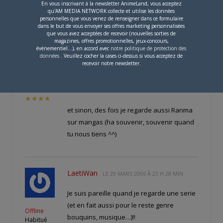
partager mon Euphorie Générale.
En vous inscrivant à la newsletter AnimeLand, vous acceptez
qu'AM MEDIA NETWORK collecte et utilise les données
personnelles que vous venez de renseigner dans ce formulaire
dans le but de vous envoyer ses offres marketing personnalisées
que vous avez acceptées de recevoir (nouvelles sorties de
magazines, offres promotionnelles, jeux-concours,
sellenee
LE
29 MARS 2006 À 23 H 19 MIN
événementiel...), en accord avec
notre politique de protection des
données
. Veuillez cocher la cases ci-dessus si vous acceptez de
alors moi pour l’instant ben c’est comme le
recevoir notre newsletter.
chevalier! je regarde naruto sur Game
Offline
One!
Ancien
★★★★
et sinon, des fois je regarde aussi Ranma
sur mangas (ha souvenir, souvenir quand
tu nous tiens ^^)
LaetiWan
LE
29 MARS 2006 À 23 H 28 MIN
Je suis pareille quand je regarde une serie
(et en fait aussi pour le reste genre
Offline
bouquins, musique…)!!
Habitué