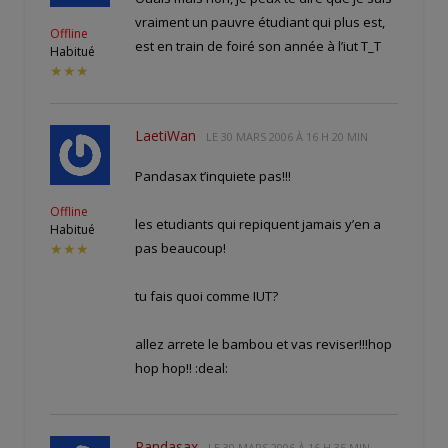
vraiment un pauvre étudiant qui plus est,
Offline
est en train de foiré son année à l’iut T_T
Habitué
★★★
LaetiWan
LE
30 MARS 2006 À 16 H 20 MIN
Pandasax t’inquiete pas!!!
Offline
les etudiants qui repiquent jamais y’en a
Habitué
pas beaucoup!
★★★
tu fais quoi comme IUT?
allez arrete le bambou et vas reviser!!!hop
hop hop!! :deal:
Pandasax
LE
30 MARS 2006 À 16 H 35 MIN