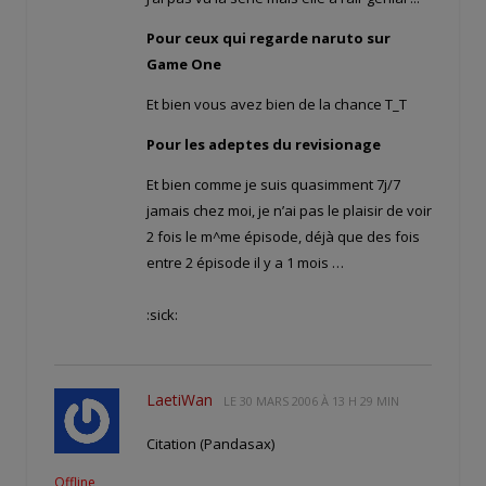
Pour ceux qui regarde naruto sur
Game One
Et bien vous avez bien de la chance T_T
Pour les adeptes du revisionage
Et bien comme je suis quasimment 7j/7
jamais chez moi, je n’ai pas le plaisir de voir
2 fois le m^me épisode, déjà que des fois
entre 2 épisode il y a 1 mois …
:sick:
LaetiWan
LE
30 MARS 2006 À 13 H 29 MIN
Citation (Pandasax)
Offline