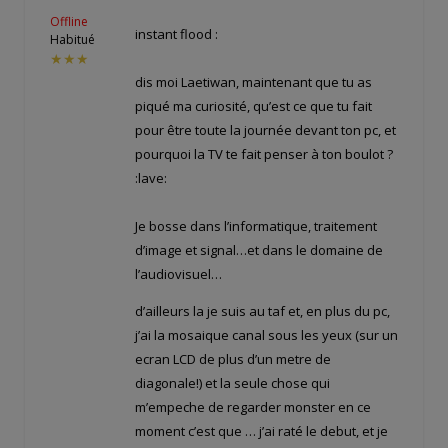
Offline
instant flood :
Habitué
★★★
dis moi Laetiwan, maintenant que tu as
piqué ma curiosité, qu’est ce que tu fait
pour être toute la journée devant ton pc, et
pourquoi la TV te fait penser à ton boulot ?
:lave:
Je bosse dans l’informatique, traitement
d’image et signal…et dans le domaine de
l’audiovisuel…
d’ailleurs la je suis au taf et, en plus du pc,
j’ai la mosaique canal sous les yeux (sur un
ecran LCD de plus d’un metre de
diagonale!) et la seule chose qui
m’empeche de regarder monster en ce
moment c’est que … j’ai raté le debut, et je