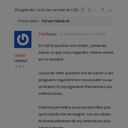
20 sujets de 1 à 20 (sur un total de 129)
1
2
…
7
→
Posté dans :
Forum Général
Pandasax
LE
29 MARS 2006 À 16 H 35 MIN
En fait la question est simple, j’aimerais
savoir ce que vous regardez comme anime
Offline
en ce moment.
Habitué
★★★
Le but de cette question est de savoir si les
pingouins regardent les nouveauter ou au
contraire s’il re(re)gardent d’anciennes (ou
vielles) séries.
Cela me permettra aussi (et peut être pas
qu’a moi) de me renseigner sur ces séries
et éventuellement de m’y interresser plus
sérieusement.