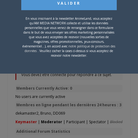
quelques trucs mais avant que je puisse
penser à Amilova, j’aimerais trouver un
En vous inscrivant à la newsletter AnimeLand, vous acceptez
coloriste, capable de colorier à l’aise avec
qu'AM MEDIA NETWORK collecte et utilise les données
Photoshop. Si quelqu’un est intéressé, mp
personnelles que vous venez de renseigner dans ce formulaire
dans le but de vous envoyer ses offres marketing personnalisées
moi
que vous avez acceptées de recevoir (nouvelles sorties de
magazines, offres promotionnelles, jeux-concours,
événementiel...), en accord avec
notre politique de protection des
données
. Veuillez cocher la cases ci-dessus si vous acceptez de
recevoir notre newsletter.
2 sujets de 1 à 2 (sur un total de 2)
Vous devez être connecté pour répondre à ce sujet.
Members Currently Active: 0
No users are currently active
Membres en ligne pendant les dernières 24 heures : 3
dekamaster2
,
Bruno
,
DD069
Keymaster
|
Moderator
|
Participant
|
Spectator
|
Blocked
Additional Forum Statistics