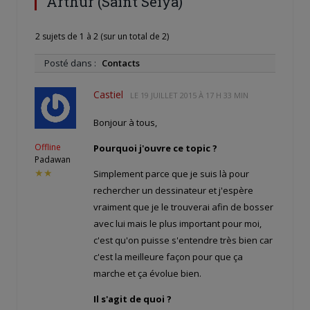
Arthur (Saint Seiya)
2 sujets de 1 à 2 (sur un total de 2)
Posté dans :
Contacts
Castiel
LE
19 JUILLET 2015 À 17 H 33 MIN
Bonjour à tous,
Offline
Pourquoi j'ouvre ce topic ?
Padawan
★★
Simplement parce que je suis là pour
rechercher un dessinateur et j'espère
vraiment que je le trouverai afin de bosser
avec lui mais le plus important pour moi,
c'est qu'on puisse s'entendre très bien car
c'est la meilleure façon pour que ça
marche et ça évolue bien.
Il s'agit de quoi ?