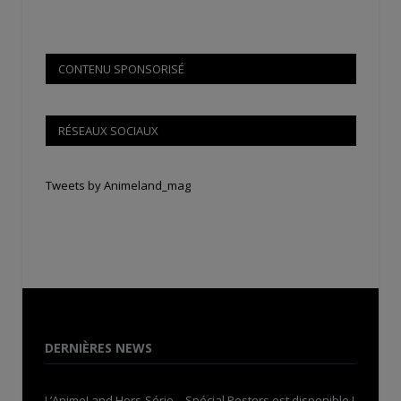
CONTENU SPONSORISÉ
RÉSEAUX SOCIAUX
Tweets by Animeland_mag
DERNIÈRES NEWS
L’AnimeLand Hors-Série – Spécial Posters est disponible !