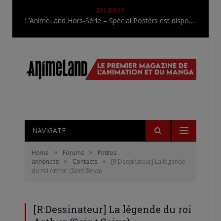
EN BREF
L’AnimeLand Hors-Série – Spécial Posters est disponible !
NAVIGATE
»
»
Home
Forums
Petites
»
»
annonces
Contacts
[R:Dessinateur] La légende
du roi Arthur (Saint Seiya)
[R:Dessinateur] La légende du roi