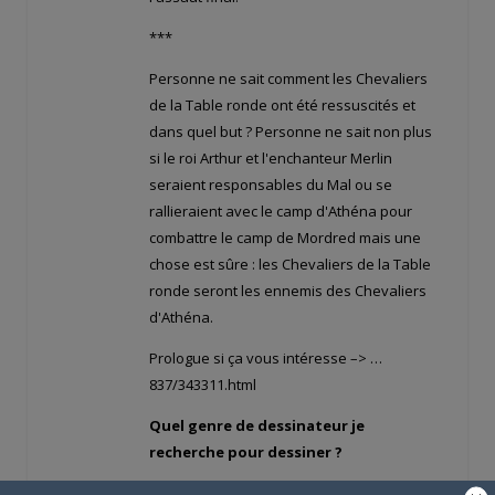
***
Personne ne sait comment les Chevaliers
de la Table ronde ont été ressuscités et
dans quel but ? Personne ne sait non plus
si le roi Arthur et l'enchanteur Merlin
seraient responsables du Mal ou se
rallieraient avec le camp d'Athéna pour
combattre le camp de Mordred mais une
chose est sûre : les Chevaliers de la Table
ronde seront les ennemis des Chevaliers
d'Athéna.
Prologue si ça vous intéresse –>
…
837/343311.html
Quel genre de dessinateur je
recherche pour dessiner ?
Je recherche un style d'inspiration manga..