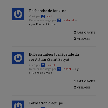
Recherche de fanzine
Créé par
Njall
Dernier message par
keylaclef
—
il y a 10 ans et 4 mois
2
PARTICIPANTS
2
MESSAGES
[R:Dessinateur] La légende du
roi Arthur (Saint Seiya)
Créé par
Castiel
Dernier message par
Castiel
—
il y
a 10 ans et 5 mois
1
PARTICIPANTS
2
MESSAGES
Formation d'équipe