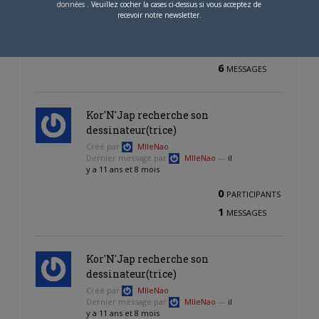
Créé par
SHUUREI
données
. Veuillez cocher la cases ci-dessus si vous acceptez de
Dernier message par
tsukijin
—
il y
recevoir notre newsletter.
a 11 ans et 7 mois
5
PARTICIPANTS
6
MESSAGES
Kor'N'Jap recherche son
dessinateur(trice)
Créé par
MlleNao
Dernier message par
MlleNao
—
il
y a 11 ans et 8 mois
0
PARTICIPANTS
1
MESSAGES
Kor'N'Jap recherche son
dessinateur(trice)
Créé par
MlleNao
Dernier message par
MlleNao
—
il
y a 11 ans et 8 mois