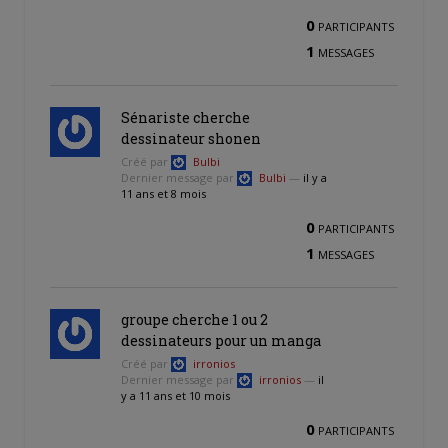
0
PARTICIPANTS
1
MESSAGES
Sénariste cherche
dessinateur shonen
Créé par
Bulbi
Dernier message par
Bulbi
—
il y a
11 ans et 8 mois
0
PARTICIPANTS
1
MESSAGES
groupe cherche 1 ou 2
dessinateurs pour un manga
Créé par
irronios
Dernier message par
irronios
—
il
y a 11 ans et 10 mois
0
PARTICIPANTS