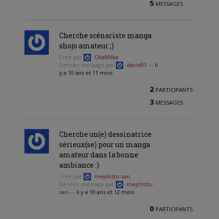
5
MESSAGES
Cherche scénariste manga
shojo amateur ;)
Créé par
OkaMilka
Dernier message par
david91
—
il
y a 10 ans et 11 mois
2
PARTICIPANTS
3
MESSAGES
Cherche un(e) dessinatrice
sérieux(se) pour un manga
amateur dans la bonne
ambiance :)
Créé par
mephisto-san
Dernier message par
mephisto-
san
—
il y a 10 ans et 12 mois
0
PARTICIPANTS