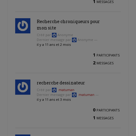
1
MESSAGES
Recherche chroniqueurs pour
mon site
Créé par
Anonyme
Dernier message par
Anonyme —
il y a 11 ans et 2 mois
1
PARTICIPANTS
2
MESSAGES
recherche dessinateur
Créé par
matuman
Dernier message par
matuman
—
il y a 11 ans et 3 mois
0
PARTICIPANTS
1
MESSAGES