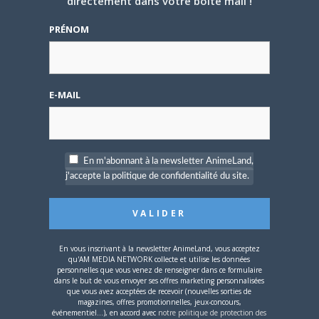
directement dans votre boîte mail !
projet MANGA SERIEUX
Créé par
Nirawin
PRÉNOM
Dernier message par
Nirawin
—
il
y a 11 ans et 4 mois
0
PARTICIPANTS
1
MESSAGES
E-MAIL
[MANGA]Cherche 2
dessinateurs et une
scénariste.
En m'abonnant à la newsletter AnimeLand,
j'accepte la politique de confidentialité du site.
Créé par
Hoshidai
Dernier message par
Ludania
—
il
y a 11 ans et 7 mois
1
PARTICIPANTS
2
MESSAGES
En vous inscrivant à la newsletter AnimeLand, vous acceptez
qu'AM MEDIA NETWORK collecte et utilise les données
personnelles que vous venez de renseigner dans ce formulaire
dans le but de vous envoyer ses offres marketing personnalisées
RECHERCHE
que vous avez acceptées de recevoir (nouvelles sorties de
magazines, offres promotionnelles, jeux-concours,
CORRESPONDANTS
événementiel...), en accord avec
notre politique de protection des