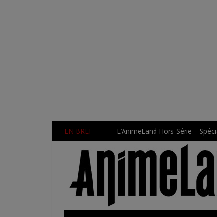
EN BREF
L’AnimeLand Hors-Série – Spécia