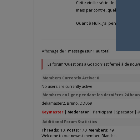
Cette vieille série de Star Wars n
mais par contre, quelques cassett
Quant à Hulk, j’ai pencore moins 
Affichage de 1 message (sur 1 au total)
Le forum ‘Questions à GoToon’ est fermé à de nouve
Members Currently Active: 0
No users are currently active
Membres en ligne pendant les dernières 24 heure
dekamaster2
,
Bruno
,
DD069
Keymaster
|
Moderator
|
Participant
|
Spectator
|
B
Additional Forum Statistics
Threads:
10,
Posts:
170,
Members:
49
Welcome to our newest member,
Blanchet