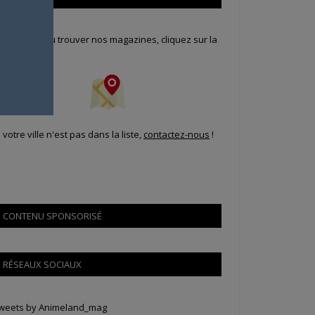
our savoir où trouver nos magazines, cliquez sur la
arte !
i votre ville n'est pas dans la liste,
contactez-nous
!
CONTENU SPONSORISÉ
RÉSEAUX SOCIAUX
weets by Animeland_mag