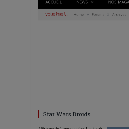
ACCUEIL
NEWS
NOS MAGA
»
»
VOUS ÊTES À :
Home
Forums
Archives
Star Wars Droids
Affichage de 1 message (sur 1 au total)