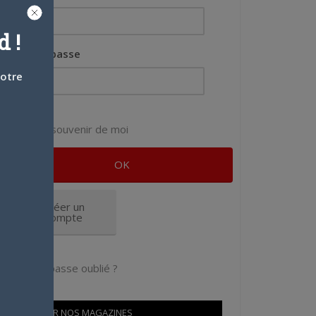
 !
Mot de passe
votre
Se souvenir de moi
Créer un
compte
Mot de passe oublié ?
OÙ TROUVER NOS MAGAZINES