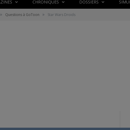
ZINES
CHRONIQUES
DOSSIERS
SIMU
»
»
Questions à GoToon
Star Wars Droids