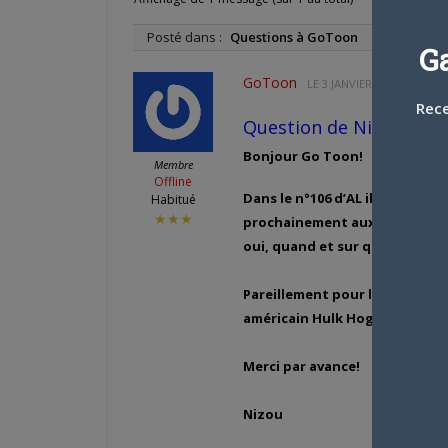
Posté dans :
Questions à GoToon
G
GoToon
LE
3 JANVIER 2005 À 18 H 3
Rece
Question de Nizou :
Bonjour Go Toon!
Membre
Offline
Dans le n°106 d’AL il est dit q
Habitué
★★★
prochainement aux USA, cette s
oui, quand et sur quelle chaîn
Pareillement pour le dessin a
américain Hulk Hogan, diffusé
Merci par avance!
Nizou