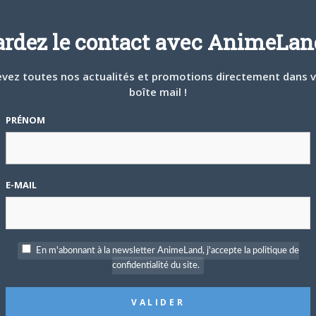
ardez le contact avec AnimeLand
#156531
3 MIN
vez toutes nos actualités et promotions directement dans 
boîte mail !
PRÉNOM
ue les DVD de Star Wars Droids allaient sortir
érie animée n’a-t-elle pas déjà été diffusée en France? Si
e?
E-MAIL
nimé Hulkmania, mettant en scène la star du catch
 en France aussi?
En m'abonnant à la newsletter AnimeLand, j'accepte la politique de
confidentialité du site.