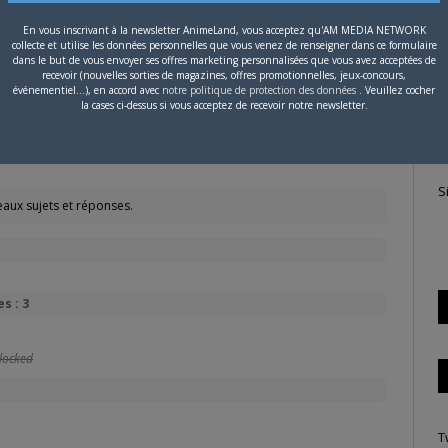
’a apparemment jamais été diffusée à la télévision en France,
En vous inscrivant à la newsletter AnimeLand, vous acceptez qu'AM MEDIA NETWORK
es VHS sont sorties dans les années 80 en français.
collecte et utilise les données personnelles que vous venez de renseigner dans ce formulaire
P
dans le but de vous envoyer ses offres marketing personnalisées que vous avez acceptées de
d’info là dessus, aucune trace en France à ma connaissance.
c
recevoir (nouvelles sorties de magazines, offres promotionnelles, jeux-concours,
événementiel...), en accord avec
notre politique de protection des données
. Veuillez cocher
la cases ci-dessus si vous acceptez de recevoir notre newsletter.
S
aux sujets et réponses.
s : 3
locked
T