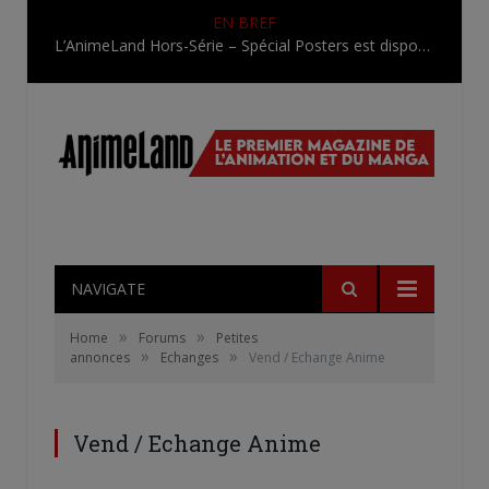
EN BREF
L’AnimeLand Hors-Série – Spécial Posters est disponible !
NAVIGATE
»
»
Home
Forums
Petites
»
»
annonces
Echanges
Vend / Echange Anime
Vend / Echange Anime