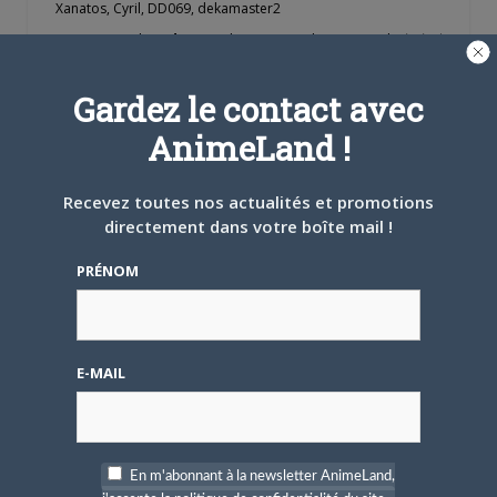
Xanatos
,
Cyril
,
DD069
,
dekamaster2
Keymaster
|
Moderator
|
Participant
|
Spectator
|
Blocked
Additional Forum Statistics
Gardez le contact avec
Threads:
10,
Posts:
170,
Members:
49
Welcome to our newest member,
Blanchet
AnimeLand !
Most users ever online was 8 on 6 June 2016 17 h 13 min
Recevez toutes nos actualités et promotions
directement dans votre boîte mail !
PRÉNOM
Nom d'utilisateur ou adresse e-mail
E-MAIL
Mot de passe
En m'abonnant à la newsletter AnimeLand,