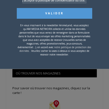
j'accepte la politique de confidentialité du site.
Se souvenir de moi
En vous inscrivant à la newsletter AnimeLand, vous acceptez
Créer un
qu'AM MEDIA NETWORK collecte et utilise les données
compte
personnelles que vous venez de renseigner dans ce formulaire
dans le but de vous envoyer ses offres marketing personnalisées
que vous avez acceptées de recevoir (nouvelles sorties de
magazines, offres promotionnelles, jeux-concours,
événementiel...), en accord avec
notre politique de protection des
Mot de passe oublié ?
données
. Veuillez cocher la cases ci-dessus si vous acceptez de
recevoir notre newsletter.
OÙ TROUVER NOS MAGAZINES
Pour savoir où trouver nos magazines, cliquez sur la
carte !