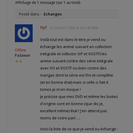
Affichage de 1 message (sur 1 au total)
Posté dans :
Echanges
Ppf
LE
25 AOÛT 2009 À 15 H 45 MIN
Voilà tout est dans le titre je vend ou
échange les animé suivant en collection
Offline
intégrale et collector (VF et VOSTF) les
Padawan
anime suivant contre des série intégrale
★★
avec VO et VOSTF ou bien contre des
mangas dont la série est fini et complète
(et en bonne état) mais si celle ci fait 4
tomes je m'en moque !
Je précise que mes DVD et même les boites
d'origine sont en bonne (que dis je,
excellent même) état ! J'en attend pas
moins de votre part ….
Voici la liste de ce que je vend ou échange :