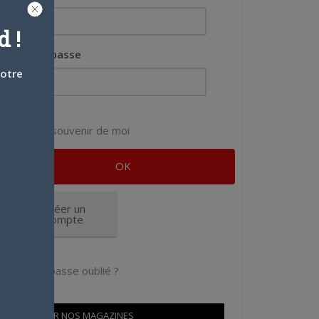
 !
Mot de passe
votre
Se souvenir de moi
Créer un
compte
Mot de passe oublié ?
OÙ TROUVER NOS MAGAZINES