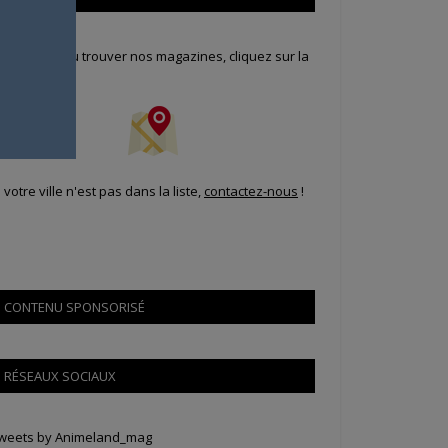
our savoir où trouver nos magazines, cliquez sur la
arte !
i votre ville n'est pas dans la liste,
contactez-nous
!
CONTENU SPONSORISÉ
RÉSEAUX SOCIAUX
weets by Animeland_mag