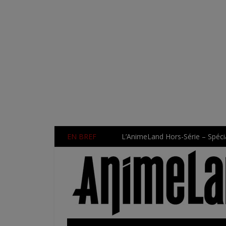
EN BREF
L’AnimeLand Hors-Série – Spécia