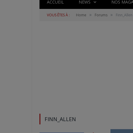
ACCUEIL
NEWS
NOS MAGA
»
»
VOUS ÊTES À :
Home
Forums
Finn_Allen
FINN_ALLEN