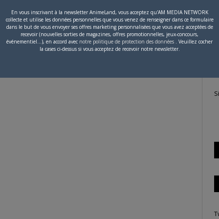
En vous inscrivant à la newsletter AnimeLand, vous acceptez qu'AM MEDIA NETWORK
collecte et utilise les données personnelles que vous venez de renseigner dans ce formulaire
P
dans le but de vous envoyer ses offres marketing personnalisées que vous avez acceptées de
recevoir (nouvelles sorties de magazines, offres promotionnelles, jeux-concours,
c
événementiel...), en accord avec
notre politique de protection des données
. Veuillez cocher
la cases ci-dessus si vous acceptez de recevoir notre newsletter.
S
T