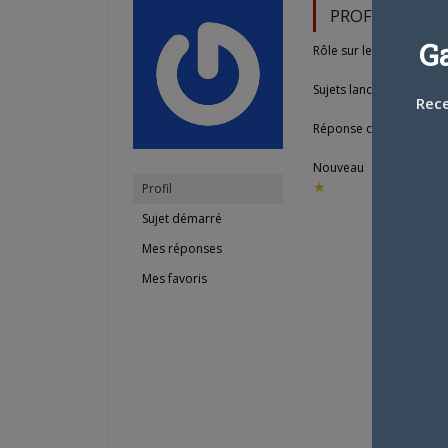
PROFIL
G
Rôle sur le forum: Mem
Sujets lancés : 0
Rece
Réponse créées: 0
Nouveau
★
Profil
Sujet démarré
Mes réponses
Mes favoris