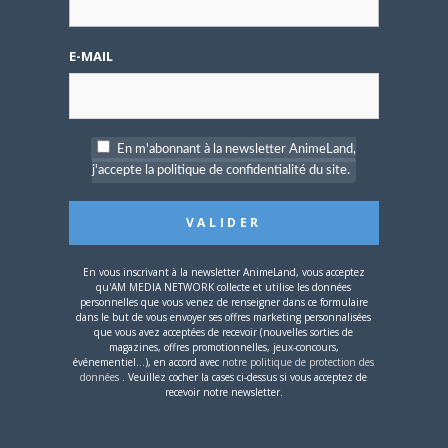
compte
E-MAIL
Mot de passe oublié ?
En m'abonnant à la newsletter AnimeLand,
j'accepte la politique de confidentialité du site.
OÙ TROUVER NOS MAGAZINES
Pour savoir où trouver nos magazines, cliquez sur la
carte !
En vous inscrivant à la newsletter AnimeLand, vous acceptez
qu'AM MEDIA NETWORK collecte et utilise les données
personnelles que vous venez de renseigner dans ce formulaire
dans le but de vous envoyer ses offres marketing personnalisées
que vous avez acceptées de recevoir (nouvelles sorties de
magazines, offres promotionnelles, jeux-concours,
événementiel...), en accord avec
notre politique de protection des
données
. Veuillez cocher la cases ci-dessus si vous acceptez de
Si votre ville n'est pas dans la liste,
contactez-nous
!
recevoir notre newsletter.