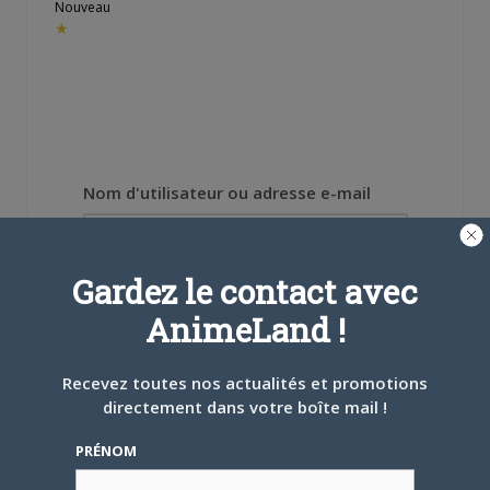
Nouveau
★
Nom d'utilisateur ou adresse e-mail
Gardez le contact avec
Mot de passe
AnimeLand !
Recevez toutes nos actualités et promotions
directement dans votre boîte mail !
Se souvenir de moi
PRÉNOM
Créer un