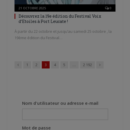
21 OCTOBRE 2025
0
Découvrez la 19e édition du Festival Voix
d’Etoiles à Port Leucate !
À partir du 22 octobre et jusqu’au samedi 25 octobre , la
19ème édition du Festival…
Précédent
Suivant
1
2
3
4
5
…
2 192
Nom d'utilisateur ou adresse e-mail
Mot de passe