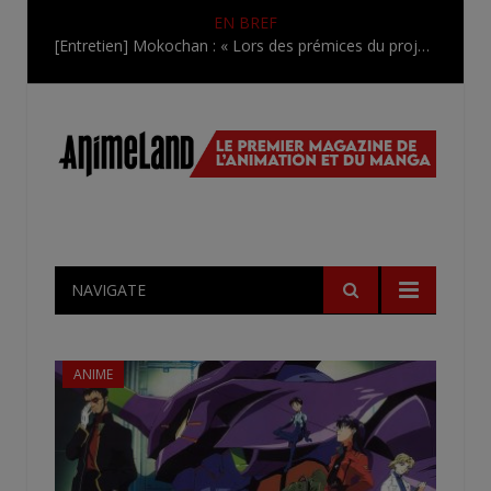
EN BREF
[Entretien] Mokochan : « Lors des prémices du projet, il était déjà demandé de suivre au mieux le manga originel.»
NAVIGATE
ANIME