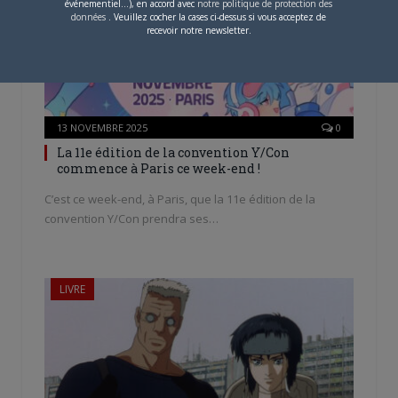
événementiel...), en accord avec
notre politique de protection des
données
. Veuillez cocher la cases ci-dessus si vous acceptez de
recevoir notre newsletter.
13 NOVEMBRE 2025
0
La 11e édition de la convention Y/Con
commence à Paris ce week-end !
C’est ce week-end, à Paris, que la 11e édition de la
convention Y/Con prendra ses…
LIVRE