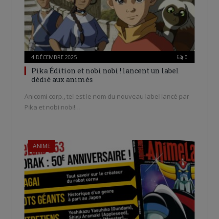
4 DÉCEMBRE 2025
0
Pika Édition et nobi nobi ! lancent un label
dédié aux animés
Anicomi corp., tel est le nom du nouveau label lancé par
Pika et nobi nobi!…
ANIME