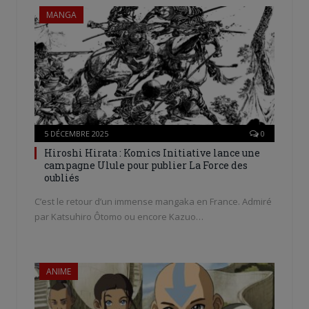
MANGA
5 DÉCEMBRE 2025
0
Hiroshi Hirata : Komics Initiative lance une
campagne Ulule pour publier La Force des
oubliés
C’est le retour d’un immense mangaka en France. Admiré
par Katsuhiro Ôtomo ou encore Kazuo…
ANIME