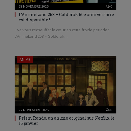
28 NOVEMBRE 2025
0
L’AnimeLand 253 – Goldorak 50e anniversaire
est disponible !
Il va vous réchauffer le cœur en cette froide période :
L’AnimeLand 253 – Goldorak…
ANIME
27 NOVEMBRE 2025
0
Prism Rondo, un anime original sur Netflix le
15 janvier