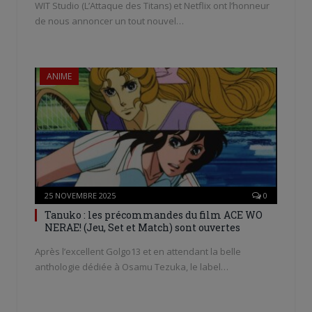
WIT Studio (L’Attaque des Titans) et Netflix ont l’honneur
de nous annoncer un tout nouvel…
ANIME
25 NOVEMBRE 2025
0
Tanuko : les précommandes du film ACE WO
NERAE! (Jeu, Set et Match) sont ouvertes
Après l’excellent Golgo13 et en attendant la belle
anthologie dédiée à Osamu Tezuka, le label…