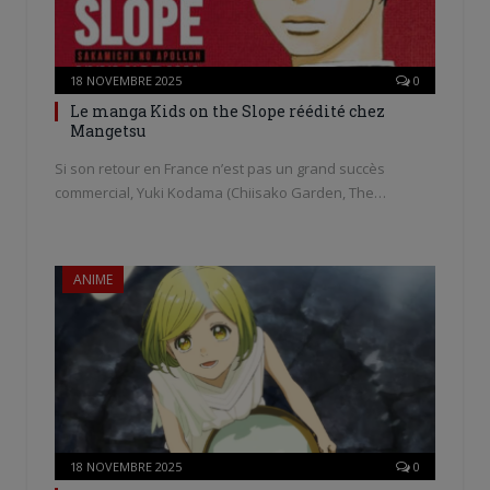
18 NOVEMBRE 2025
0
Le manga Kids on the Slope réédité chez
Mangetsu
Si son retour en France n’est pas un grand succès
commercial, Yuki Kodama (Chiisako Garden, The…
ANIME
18 NOVEMBRE 2025
0