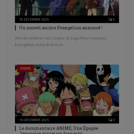
18 DÉCEMBRE 2025
0
Un nouvel anime Evangelion annoncé !
Afin de célébrer ses 30 ans, la saga Neon Genesis
Evangelion aura droit à un…
ANIME
16 DÉCEMBRE 2025
0
Le documentaire ANIME, Une Épopée
Japonaise arrive sur france.tv