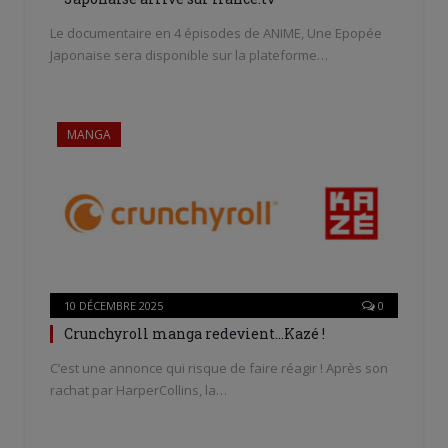
Le documentaire en 4 épisodes de ANIME, Une Epopée
Japonaise sera disponible sur la plateforme…
MANGA
10 DÉCEMBRE 2025
0
Crunchyroll manga redevient…Kazé !
C’est une annonce qui risque de faire réagir ! Après son
rachat par HarperCollins, la…