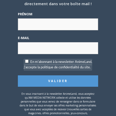
directement dans votre boîte mail !
PRÉNOM
ANIME
E-MAIL
13 NOVEMBRE 2025
0
En m'abonnant à la newsletter AnimeLand,
j'accepte la politique de confidentialité du site.
Le réalisateur Tatsuya Nagamine (DBS Broly,
PreCure, One Piece) est mort
C’est le coup de froid de cette semaine : le réalisateur
Tatsuya Nagamine, bien connu…
En vous inscrivant à la newsletter AnimeLand, vous acceptez
qu'AM MEDIA NETWORK collecte et utilise les données
personnelles que vous venez de renseigner dans ce formulaire
dans le but de vous envoyer ses offres marketing personnalisées
MANGA
que vous avez acceptées de recevoir (nouvelles sorties de
magazines, offres promotionnelles, jeux-concours,