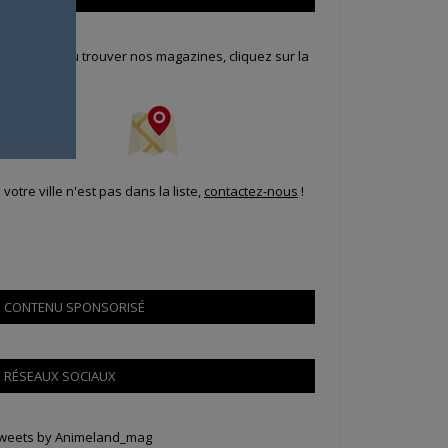
our savoir où trouver nos magazines, cliquez sur la
arte !
i votre ville n'est pas dans la liste,
contactez-nous
!
CONTENU SPONSORISÉ
RÉSEAUX SOCIAUX
weets by Animeland_mag