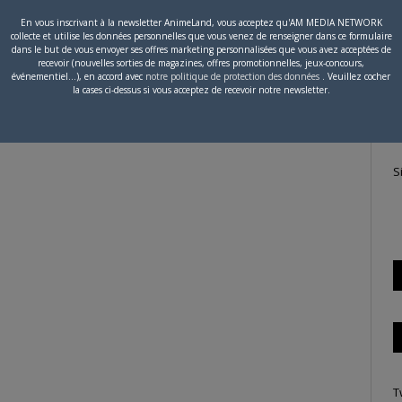
En vous inscrivant à la newsletter AnimeLand, vous acceptez qu'AM MEDIA NETWORK
collecte et utilise les données personnelles que vous venez de renseigner dans ce formulaire
P
dans le but de vous envoyer ses offres marketing personnalisées que vous avez acceptées de
recevoir (nouvelles sorties de magazines, offres promotionnelles, jeux-concours,
c
événementiel...), en accord avec
notre politique de protection des données
. Veuillez cocher
la cases ci-dessus si vous acceptez de recevoir notre newsletter.
S
T