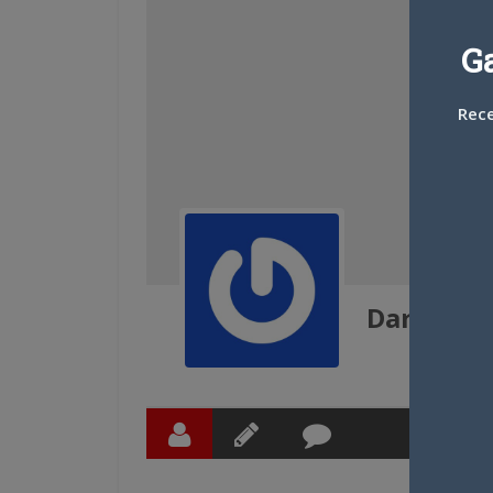
G
Rece
Darkmol