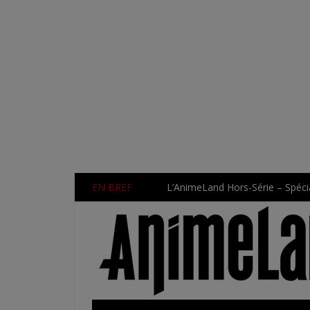
EN BREF
L’AnimeLand Hors-Série – Spécia