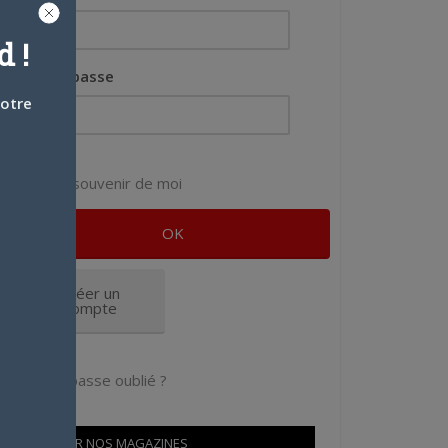
 !
Mot de passe
votre
Se souvenir de moi
Créer un
compte
Mot de passe oublié ?
OÙ TROUVER NOS MAGAZINES