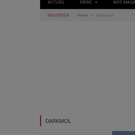
ACCUEIL
NEWS
NOS MAGA
»
VOUS ÊTES À :
Home
Utilisateur
DARKMOL