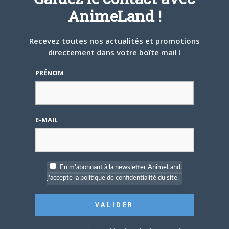
AnimeLand !
Vivement leurs sorties ^^ Je mets
Recevez toutes nos actualités et promotions
mettre pas mal de sous de côtés car
directement dans votre boîte mail !
beaucoup de DVD vont sortir
PRÉNOM
Sur
Prochaines sorties DÉCLIC COLLECTION
Oui mais ils auront sûrement d'autre
E-MAIL
simulcast
Sur
CODE : BREAKER sur Wakanim
En m'abonnant à la newsletter AnimeLand,
j'accepte la politique de confidentialité du site.
Bonne nouvelle. Il manque plus que
Dybex
Sur
CODE : BREAKER sur Wakanim