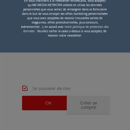
En vous inscrivant à la newsletter AnimeLand, vous acceptez
qu'AM MEDIA NETWORK collecte et utilise les données
personnelles que vous venez de renseigner dans ce formulaire
dans le but de vous envoyer ses offres marketing personnalisées
que vous avez acceptées de recevoir (nouvelles sorties de
magazines, offres promotionnelles, jeux-concours,
Voir plus de commentaires
événementiel...), en accord avec
notre politique de protection des
données
. Veuillez cocher la cases ci-dessus si vous acceptez de
recevoir notre newsletter.
Se souvenir de moi
Créer un
compte