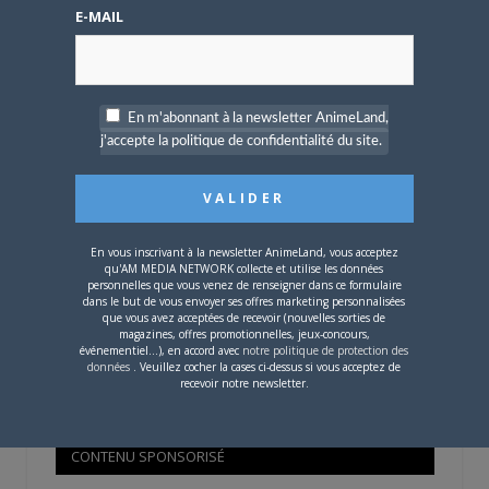
Mot de passe oublié ?
E-MAIL
OÙ TROUVER NOS MAGAZINES
En m'abonnant à la newsletter AnimeLand,
j'accepte la politique de confidentialité du site.
Pour savoir où trouver nos magazines, cliquez sur la
carte !
En vous inscrivant à la newsletter AnimeLand, vous acceptez
qu'AM MEDIA NETWORK collecte et utilise les données
personnelles que vous venez de renseigner dans ce formulaire
dans le but de vous envoyer ses offres marketing personnalisées
que vous avez acceptées de recevoir (nouvelles sorties de
Si votre ville n'est pas dans la liste,
contactez-nous
!
magazines, offres promotionnelles, jeux-concours,
événementiel...), en accord avec
notre politique de protection des
données
. Veuillez cocher la cases ci-dessus si vous acceptez de
recevoir notre newsletter.
CONTENU SPONSORISÉ