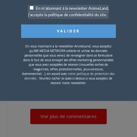
n'est décidément plus que l'ombre d'elle-
En m'abonnant à la newsletter AnimeLand,
j'accepte la politique de confidentialité du site.
même ...
Sur
Kuroko’s Basket en DVD !
En vous inscrivant à la newsletter AnimeLand, vous acceptez
En HD comme j-one il me semble que
qu'AM MEDIA NETWORK collecte et utilise les données
personnelles que vous venez de renseigner dans ce formulaire
cela ne soit pas encore le cas
dans le but de vous envoyer ses offres marketing personnalisées
que vous avez acceptées de recevoir (nouvelles sorties de
malheureusement mais sinon très
magazines, offres promotionnelles, jeux-concours,
événementiel...), en accord avec
notre politique de protection des
bonne…
données
. Veuillez cocher la cases ci-dessus si vous acceptez de
recevoir notre newsletter.
Sur
A retrouver en J+1 sur la chaîne Mangas !
Voir plus de commentaires