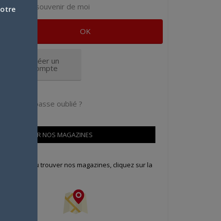
Se souvenir de moi
votre
Créer un
compte
Mot de passe oublié ?
OÙ TROUVER NOS MAGAZINES
our savoir où trouver nos magazines, cliquez sur la
arte !