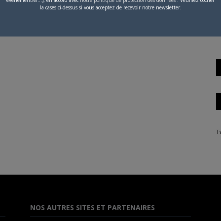
la cases ci-dessus si vous acceptez de recevoir notre newsletter.
S
 n'a publié aucun article.
T
NOS AUTRES SITES ET PARTENAIRES