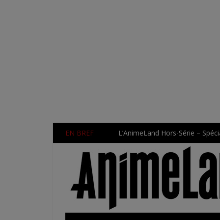
EN BREF
L’AnimeLand Hors-Série – Spécia