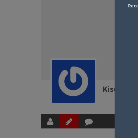
Rece
Kiseki