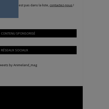
i votre ville n'est pas dans la liste,
contactez-nous
!
CONTENU SPONSORISÉ
RÉSEAUX SOCIAUX
weets by Animeland_mag