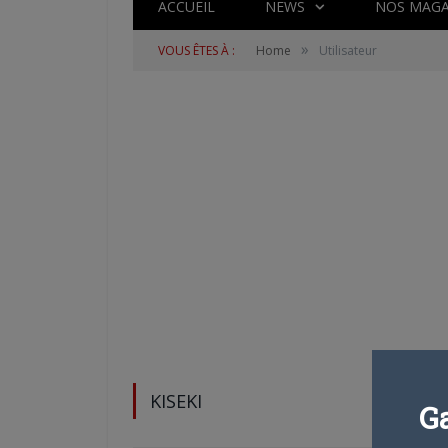
ACCUEIL
NEWS
NOS MAGA
»
VOUS ÊTES À :
Home
Utilisateur
KISEKI
G