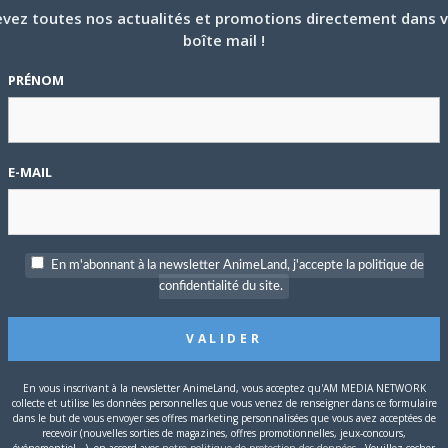
vez toutes nos actualités et promotions directement dans 
boîte mail !
PRÉNOM
E-MAIL
En m'abonnant à la newsletter AnimeLand, j'accepte la politique de
confidentialité du site.
P
c
En vous inscrivant à la newsletter AnimeLand, vous acceptez qu'AM MEDIA NETWORK
collecte et utilise les données personnelles que vous venez de renseigner dans ce formulaire
dans le but de vous envoyer ses offres marketing personnalisées que vous avez acceptées de
recevoir (nouvelles sorties de magazines, offres promotionnelles, jeux-concours,
événementiel...), en accord avec
notre politique de protection des données
. Veuillez cocher