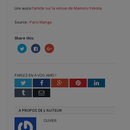
Lire aussi
l’article sur la venue de Mamoru Yokota
.
Source :
Paris Manga
Share this:
Cliquez
Cliquez
Cliquez
pour
pour
pour
partager
partager
partager
sur
sur
sur
Twitter(ouvre
Facebook(ouvre
Google+
dans
dans
(ouvre
une
une
dans
nouvelle
nouvelle
une
PARLEZ-EN À VOS AMIS !
fenêtre)
fenêtre)
nouvelle
fenêtre)
Twitter
Facebook
Google+
Pinterest
LinkedIn
Tumblr
Email
A PROPOS DE L'AUTEUR
OLIVIER