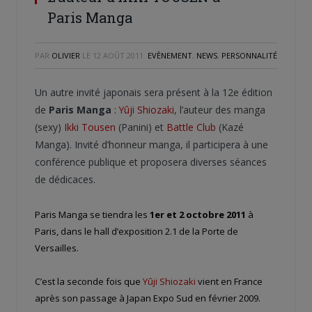
Paris Manga
PAR
OLIVIER
LE
12 AOÛT 2011
EVÈNEMENT
,
NEWS
,
PERSONNALITÉ
Un autre invité japonais sera présent à la 12e édition
de
Paris Manga
:
Yûji Shiozaki
, l’auteur des manga
(sexy)
Ikki Tousen
(Panini) et
Battle Club
(Kazé
Manga). Invité d’honneur manga, il participera à une
conférence publique et proposera diverses séances
de dédicaces.
Paris Manga se tiendra les
1er et 2 octobre 2011
à
Paris, dans le hall d’exposition 2.1 de la Porte de
Versailles.
C’est la seconde fois que
Yûji Shiozaki
vient en France
après son passage à Japan Expo Sud en février 2009.