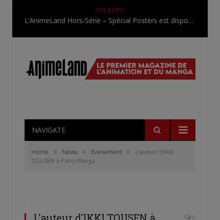
EN BREF
L’AnimeLand Hors-Série – Spécial Posters est disponible !
NAVIGATE
»
»
»
Home
News
Evènement
L’auteur d’IKKI
TOUSEN à Paris Manga
L’auteur d’IKKI TOUSEN à
0