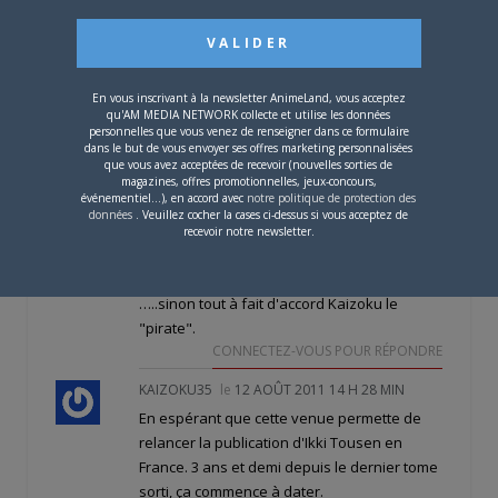
alors que j'aurais bien voulu .
CONNECTEZ-VOUS POUR RÉPONDRE
COCODOU88
le
12 AOÛT 2011 19 H 12 MIN
pardon???????
En vous inscrivant à la newsletter AnimeLand, vous acceptez
qu'AM MEDIA NETWORK collecte et utilise les données
CONNECTEZ-VOUS POUR RÉPONDRE
personnelles que vous venez de renseigner dans ce formulaire
dans le but de vous envoyer ses offres marketing personnalisées
KING28200
le
12 AOÛT 2011 16 H 33 MIN
que vous avez acceptées de recevoir (nouvelles sorties de
magazines, offres promotionnelles, jeux-concours,
Cool je vient direct vive Ikkitousen
événementiel...), en accord avec
notre politique de protection des
CONNECTEZ-VOUS POUR RÉPONDRE
données
. Veuillez cocher la cases ci-dessus si vous acceptez de
recevoir notre newsletter.
SKIES
le
12 AOÛT 2011 15 H 07 MIN
Mon auteur de filles mokkori préféré
…..sinon tout à fait d'accord Kaizoku le
"pirate".
CONNECTEZ-VOUS POUR RÉPONDRE
KAIZOKU35
le
12 AOÛT 2011 14 H 28 MIN
En espérant que cette venue permette de
relancer la publication d'Ikki Tousen en
France. 3 ans et demi depuis le dernier tome
sorti, ça commence à dater.