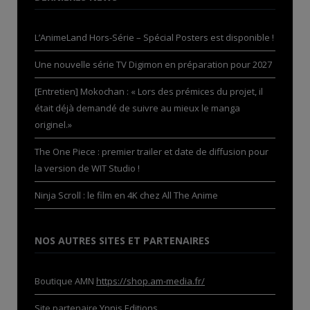
L’AnimeLand Hors-Série – Spécial Posters est disponible !
Une nouvelle série TV Digimon en préparation pour 2027
[Entretien] Mokochan : « Lors des prémices du projet, il
était déjà demandé de suivre au mieux le manga
originel.»
The One Piece : premier trailer et date de diffusion pour
la version de WIT Studio !
Ninja Scroll : le film en 4K chez All The Anime
NOS AUTRES SITES ET PARTENAIRES
Boutique AMN
https://shop.am-media.fr/
Site partenaire
Ynnis Editions