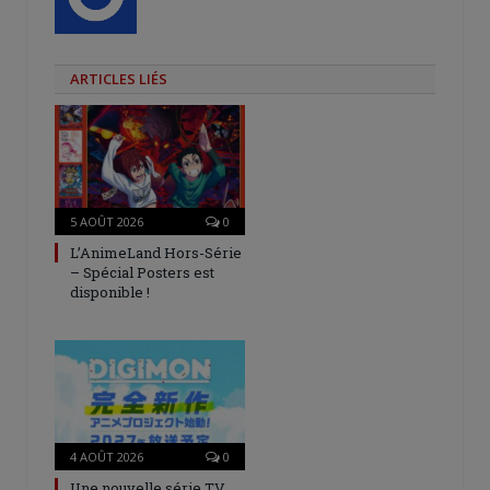
ARTICLES LIÉS
5 AOÛT 2026
0
L’AnimeLand Hors-Série
– Spécial Posters est
disponible !
4 AOÛT 2026
0
Une nouvelle série TV