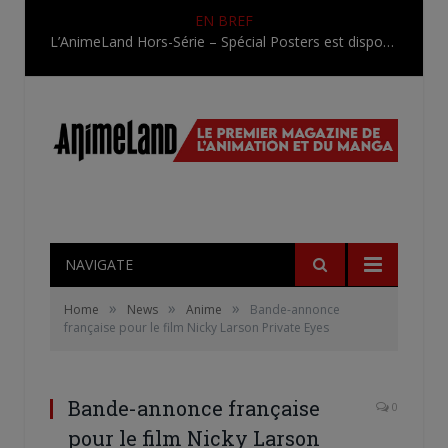
EN BREF
L’AnimeLand Hors-Série – Spécial Posters est disponible !
NAVIGATE
»
»
»
Home
News
Anime
Bande-annonce
française pour le film Nicky Larson Private Eyes
Bande-annonce française
0
pour le film Nicky Larson