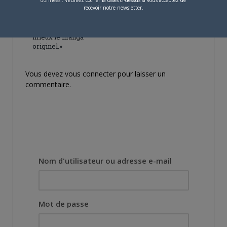
[Entretien] Mokochan : «
recevoir notre newsletter.
Lors des prémices du
projet, il était déjà
demandé de suivre au
mieux le manga
originel.»
Vous devez
vous connecter
pour laisser un
commentaire.
Nom d'utilisateur ou adresse e-mail
Mot de passe