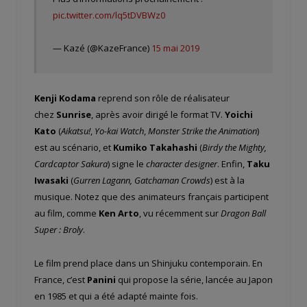
pic.twitter.com/lq5tDVBWz0
— Kazé (@KazeFrance)
15 mai 2019
Kenji Kodama
reprend son rôle de réalisateur
chez
Sunrise
, après avoir dirigé le format TV.
Yoichi
Kato
(
Aikatsu!
,
Yo-kai Watch
,
Monster Strike the Animation
)
est au scénario, et
Kumiko Takahashi
(
Birdy the Mighty,
Cardcaptor Sakura
) signe le
character designer
. Enfin,
Taku
Iwasaki
(
Gurren Lagann, Gatchaman Crowds
) est à la
musique. Notez que des animateurs français participent
au film, comme
Ken Arto
, vu récemment sur
Dragon Ball
Super : Broly
.
Le film prend place dans un Shinjuku contemporain. En
France, c’est
Panini
qui propose la série, lancée au Japon
en 1985 et qui a été adapté mainte fois.