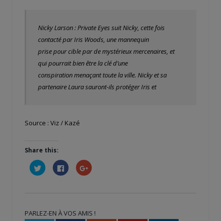
Nicky Larson : Private Eyes suit Nicky, cette fois
contacté par Iris Woods, une mannequin
prise pour cible par de mystérieux mercenaires, et
qui pourrait bien être la clé d’une
conspiration menaçant toute la ville. Nicky et sa
partenaire Laura sauront-ils protéger Iris et
Source : Viz / Kazé
Share this:
Cliquez
Cliquez
Cliquez
pour
pour
pour
partager
partager
partager
sur
sur
sur
Twitter(ouvre
Facebook(ouvre
Google+
dans
dans
(ouvre
une
une
dans
nouvelle
nouvelle
une
PARLEZ-EN À VOS AMIS !
fenêtre)
fenêtre)
nouvelle
fenêtre)