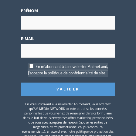
L’AnimeLand Hors-Série
PRÉNOM
– Spécial Posters est
disponible !
E-MAIL
4 AOÛT 2026
0
En m'abonnant à la newsletter AnimeLand,
Une nouvelle série TV
j'accepte la politique de confidentialité du site.
Digimon en préparation
pour 2027
En vous inscrivant à la newsletter AnimeLand, vous acceptez
qu'AM MEDIA NETWORK collecte et utilise les données
personnelles que vous venez de renseigner dans ce formulaire
dans le but de vous envoyer ses offres marketing personnalisées
que vous avez acceptées de recevoir (nouvelles sorties de
magazines, offres promotionnelles, jeux-concours,
4 JUILLET 2026
0
événementiel...), en accord avec
notre politique de protection des
données
. Veuillez cocher la cases ci-dessus si vous acceptez de