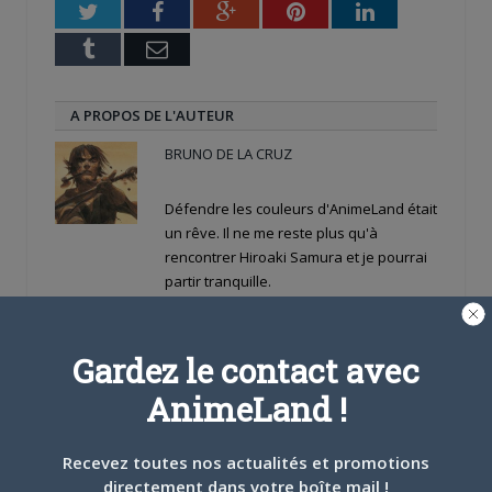
Twitter
Facebook
Google+
Pinterest
LinkedIn
Tumblr
Email
A PROPOS DE L'AUTEUR
BRUNO DE LA CRUZ
Défendre les couleurs d'AnimeLand était
un rêve. Il ne me reste plus qu'à
rencontrer Hiroaki Samura et je pourrai
partir tranquille.
ARTICLES LIÉS
Gardez le contact avec
AnimeLand !
Recevez toutes nos actualités et promotions
5 AOÛT 2026
0
directement dans votre boîte mail !