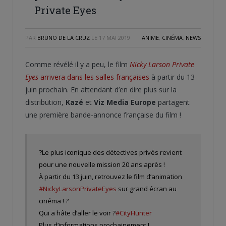
Private Eyes
PAR
BRUNO DE LA CRUZ
LE
17 MAI 2019
ANIME
,
CINÉMA
,
NEWS
Comme révélé il y a peu, le film
Nicky Larson Private
Eyes
arrivera dans les salles françaises
à partir du 13
juin prochain. En attendant d’en dire plus sur la
distribution,
Kazé
et
Viz Media Europe
partagent
une première bande-annonce française du film !
?Le plus iconique des détectives privés revient
pour une nouvelle mission 20 ans après !
À partir du 13 juin, retrouvez le film d’animation
#NickyLarsonPrivateEyes
sur grand écran au
cinéma ! ?
Qui a hâte d’aller le voir ?
#CityHunter
Plus d’informations prochainement !