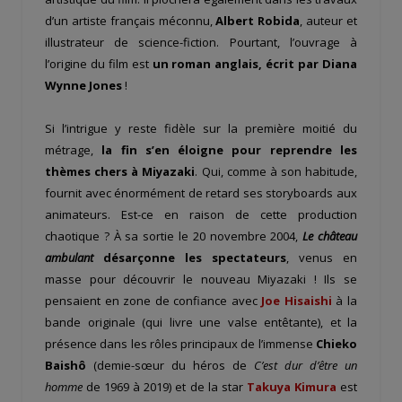
d’un artiste français méconnu,
Albert Robida
, auteur et
illustrateur de science-fiction. Pourtant, l’ouvrage à
l’origine du film est
un roman anglais, écrit par Diana
Wynne Jones
!
Si l’intrigue y reste fidèle sur la première moitié du
métrage,
la fin s’en éloigne pour reprendre les
thèmes chers à Miyazaki
. Qui, comme à son habitude,
fournit avec énormément de retard ses storyboards aux
animateurs. Est-ce en raison de cette production
chaotique ? À sa sortie le 20 novembre 2004,
Le château
ambulant
désarçonne les spectateurs
, venus en
masse pour découvrir le nouveau Miyazaki ! Ils se
pensaient en zone de confiance avec
Joe Hisaishi
à la
bande originale (qui livre une valse entêtante), et la
présence dans les rôles principaux de l’immense
Chieko
Baishô
(demie-sœur du héros de
C’est dur d’être un
homme
de 1969 à 2019) et de la star
Takuya Kimura
est