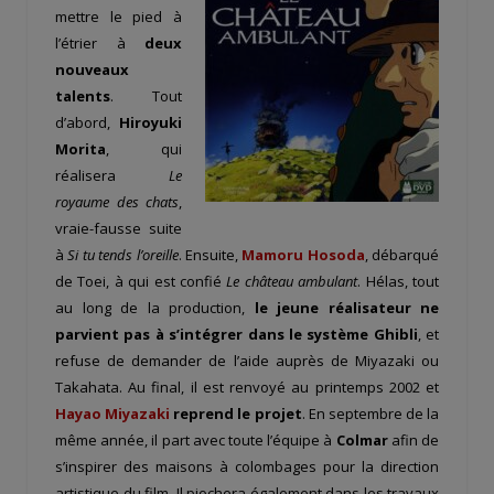
mettre le pied à
l’étrier à
deux
nouveaux
talents
. Tout
d’abord,
Hiroyuki
Morita
, qui
réalisera
Le
royaume des chats
,
vraie-fausse suite
à
Si tu tends l’oreille
. Ensuite,
Mamoru Hosoda
, débarqué
de Toei, à qui est confié
Le château ambulant
. Hélas, tout
au long de la production,
le jeune réalisateur ne
parvient pas à s’intégrer dans le système Ghibli
, et
refuse de demander de l’aide auprès de Miyazaki ou
Takahata. Au final, il est renvoyé au printemps 2002 et
Hayao Miyazaki
reprend le projet
. En septembre de la
même année, il part avec toute l’équipe à
Colmar
afin de
s’inspirer des maisons à colombages pour la direction
artistique du film. Il piochera également dans les travaux