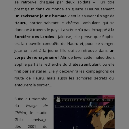
se retrouve draguée par deux soldats – un titre
prestigieux dans ce monde en guerre ! Heureusement,
un ravissant jeune homme
vient la sauver : il s’agit de
Hauru
, sorcier habitant le château ambulant, qui se
dandine à travers le pays. La scène n’a pas échappé à
la
Sorcière des Landes
: jalouse, elle pense que Sophie
est la nouvelle conquête de Hauru et, pour se venger,
jette un sort à la jeune fille qui se retrouve dans
un
corps de nonagénaire
! Afin de lever cette malédiction,
Sophie part à la recherche du château ambulant, où elle
finit par s’installer. Elle y découvrira les compagnons de
route de Hauru, mais aussi les sombres secrets qui
entourent le sorcier…
Suite au triomphe
du
Voyage de
Chihiro
, le studio
Ghibli envisage
dès 2001 de