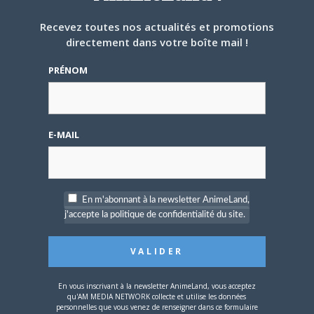
Recevez toutes nos actualités et promotions
Share this:
directement dans votre boîte mail !
Cliquez
Cliquez
Cliquez
pour
pour
pour
PRÉNOM
partager
partager
partager
sur
sur
sur
Twitter(ouvre
Facebook(ouvre
Google+
dans
dans
(ouvre
une
une
dans
nouvelle
nouvelle
une
PARLEZ-EN À VOS AMIS !
fenêtre)
fenêtre)
nouvelle
fenêtre)
E-MAIL
Twitter
Facebook
Google+
Pinterest
LinkedIn
Tumblr
Email
En m'abonnant à la newsletter AnimeLand,
A PROPOS DE L'AUTEUR
j'accepte la politique de confidentialité du site.
MATTHIEU PINON
En vous inscrivant à la newsletter AnimeLand, vous acceptez
qu'AM MEDIA NETWORK collecte et utilise les données
ARTICLES LIÉS
personnelles que vous venez de renseigner dans ce formulaire