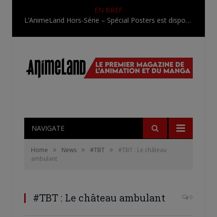
EN BREF
L’AnimeLand Hors-Série – Spécial Posters est disponible !
NAVIGATE
»
»
»
Home
News
#TBT
#TBT : Le château
ambulant
#TBT : Le château ambulant
0