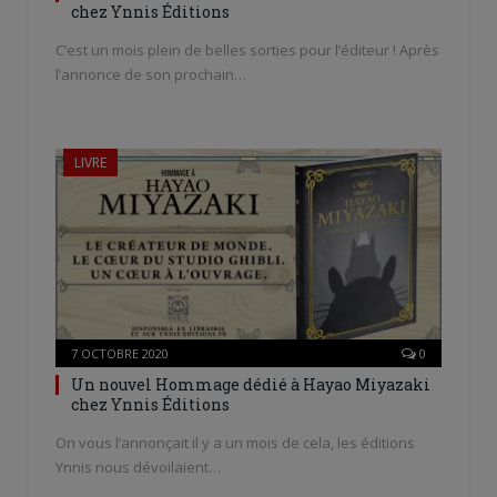
chez Ynnis Éditions
C’est un mois plein de belles sorties pour l’éditeur ! Après
l’annonce de son prochain…
LIVRE
7 OCTOBRE 2020
0
Un nouvel Hommage dédié à Hayao Miyazaki
chez Ynnis Éditions
On vous l’annonçait il y a un mois de cela, les éditions
Ynnis nous dévoilaient…