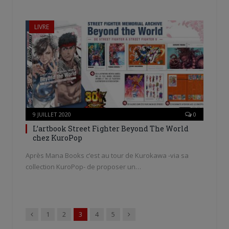
LIVRE
9 JUILLET 2020
0
L’artbook Street Fighter Beyond The World
chez KuroPop
Après Mana Books c’est au tour de Kurokawa -via sa
collection KuroPop- de proposer un…
Précédent
Suivant
1
2
3
4
5