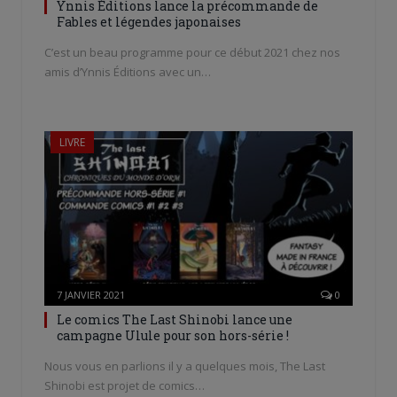
Ynnis Éditions lance la précommande de
Fables et légendes japonaises
C’est un beau programme pour ce début 2021 chez nos
amis d’Ynnis Éditions avec un…
LIVRE
7 JANVIER 2021
0
Le comics The Last Shinobi lance une
campagne Ulule pour son hors-série !
Nous vous en parlions il y a quelques mois, The Last
Shinobi est projet de comics…