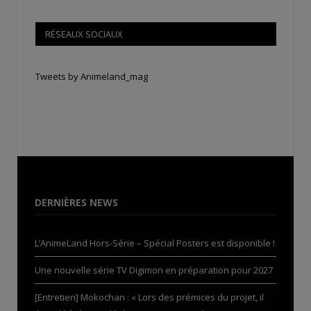
RÉSEAUX SOCIAUX
Tweets by Animeland_mag
DERNIÈRES NEWS
L’AnimeLand Hors-Série – Spécial Posters est disponible !
Une nouvelle série TV Digimon en préparation pour 2027
[Entretien] Mokochan : « Lors des prémices du projet, il