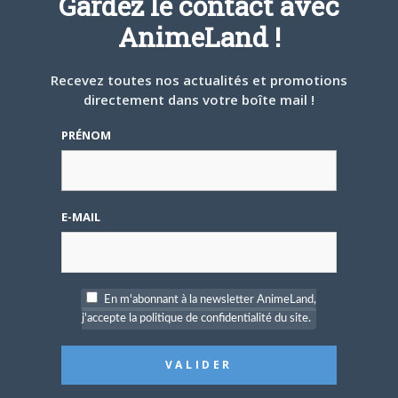
Gardez le contact avec
AnimeLand !
26 NOVEMBRE 2020
0
L’artbook Kirby Art & Style Collection en
Recevez toutes nos actualités et promotions
décembre chez Mana Books
directement dans votre boîte mail !
Le label Mana Books accueille son premier héros
Nintendo en la personne de Kirby !…
PRÉNOM
LIVRE
E-MAIL
En m'abonnant à la newsletter AnimeLand,
j'accepte la politique de confidentialité du site.
18 NOVEMBRE 2020
0
Ynnis Éditions nous régale avec la sortie de
son livre Les Recettes des films du Studio