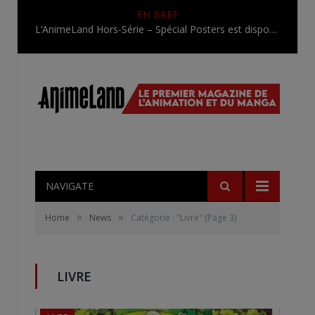
EN BREF
L’AnimeLand Hors-Série – Spécial Posters est disponible !
NAVIGATE
»
»
Home
News
Catégorie : "Livre"
(Page 3)
LIVRE