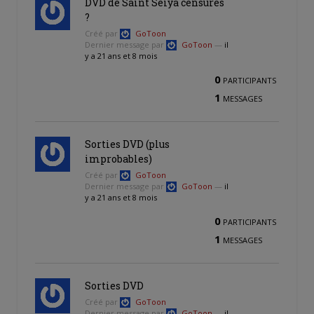
DVD de Saint Seiya censurés
?
Créé par
GoToon
Dernier message par
GoToon
—
il
y a 21 ans et 8 mois
0
PARTICIPANTS
1
MESSAGES
Sorties DVD (plus
improbables)
Créé par
GoToon
Dernier message par
GoToon
—
il
y a 21 ans et 8 mois
0
PARTICIPANTS
1
MESSAGES
Sorties DVD
Créé par
GoToon
Dernier message par
GoToon
—
il