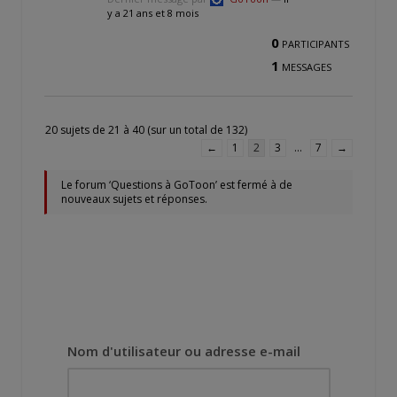
y a 21 ans et 8 mois
0
PARTICIPANTS
1
MESSAGES
20 sujets de 21 à 40 (sur un total de 132)
←
1
2
3
…
7
→
Le forum ‘Questions à GoToon’ est fermé à de
nouveaux sujets et réponses.
Nom d'utilisateur ou adresse e-mail