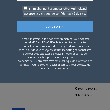
1
MESSAGES
En m'abonnant à la newsletter AnimeLand,
j'accepte la politique de confidentialité du site.
Family Compo
Créé par
GoToon
Dernier message par
GoToon
—
il
y a 21 ans et 8 mois
En vous inscrivant à la newsletter AnimeLand, vous acceptez
qu'AM MEDIA NETWORK collecte et utilise les données
0
PARTICIPANTS
personnelles que vous venez de renseigner dans ce formulaire
1
dans le but de vous envoyer ses offres marketing personnalisées
MESSAGES
que vous avez acceptées de recevoir (nouvelles sorties de
magazines, offres promotionnelles, jeux-concours,
événementiel...), en accord avec
notre politique de protection des
données
. Veuillez cocher la cases ci-dessus si vous acceptez de
Robot Carnival
recevoir notre newsletter.
Créé par
GoToon
Dernier message par
GoToon
—
il
y a 21 ans et 8 mois
0
PARTICIPANTS
1
MESSAGES