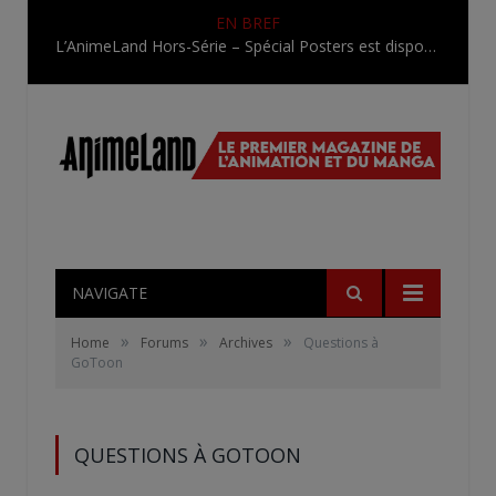
EN BREF
L’AnimeLand Hors-Série – Spécial Posters est disponible !
NAVIGATE
»
»
»
Home
Forums
Archives
Questions à
GoToon
QUESTIONS À GOTOON