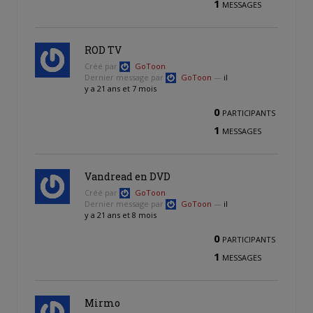
1
MESSAGES
ROD TV
Créé par
GoToon
Dernier message par
GoToon
—
il
y a 21 ans et 7 mois
0
PARTICIPANTS
1
MESSAGES
Vandread en DVD
Créé par
GoToon
Dernier message par
GoToon
—
il
y a 21 ans et 8 mois
0
PARTICIPANTS
1
MESSAGES
Mirmo