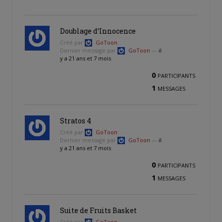
Doublage d’Innocence
Créé par
GoToon
Dernier message par
GoToon
—
il
y a 21 ans et 7 mois
0
PARTICIPANTS
1
MESSAGES
Stratos 4
Créé par
GoToon
Dernier message par
GoToon
—
il
y a 21 ans et 7 mois
0
PARTICIPANTS
1
MESSAGES
Suite de Fruits Basket
Créé par
GoToon