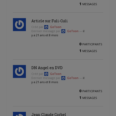
1
MESSAGES
Article sur Fuli-Culi
Créé par
GoToon
Dernier message par
GoToon
—
il
y a 21 ans et 8 mois
0
PARTICIPANTS
1
MESSAGES
DN Angel en DVD
Créé par
GoToon
Dernier message par
GoToon
—
il
y a 21 ans et 8 mois
0
PARTICIPANTS
1
MESSAGES
Jean Claude Corbel