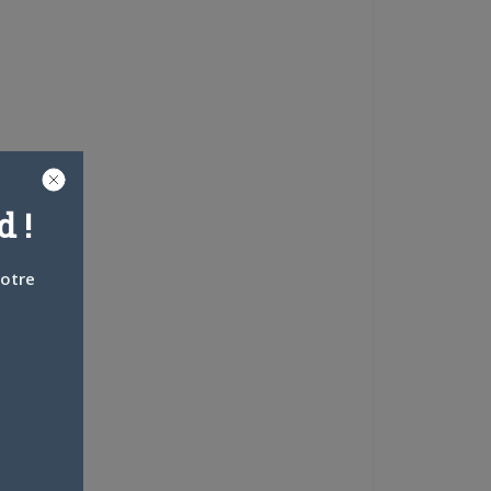
 !
votre