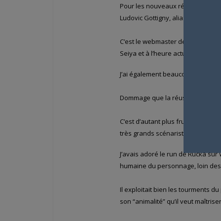
Pour les nouveaux rédacteurs, tu a
Ludovic Gottigny, alias Arion.
C’est le webmaster de “Saint Seiy
Seiya et à l’heure actuelle, il es
J’ai également beaucoup aimé l’ar
Dommage que la réussite d’Animatr
C’est d’autant plus frustrant que
très grands scénaristes de comics
J’avais adoré le run de Rucka sur 
humaine du personnage, loin des 
Il exploitait bien les tourments d
son “animalité” qu’il veut maîtriser