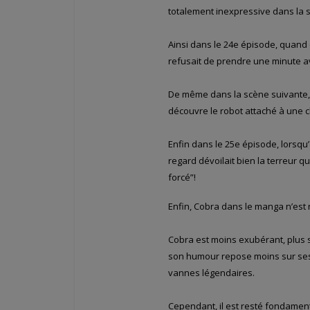
totalement inexpressive dans la s
Ainsi dans le 24e épisode, quand el
refusait de prendre une minute av
De même dans la scène suivante, 
découvre le robot attaché à une c
Enfin dans le 25e épisode, lorsqu
regard dévoilait bien la terreur q
forcé”!
Enfin, Cobra dans le manga n’est n
Cobra est moins exubérant, plus 
son humour repose moins sur ses 
vannes légendaires.
Cependant, il est resté fondame