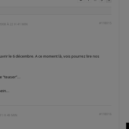
#118015
008 À 22 H 41 MIN
uvrir le 6 décembre. A ce moment là, vois pourrez lire nos
 le “teaser”…
hein…
#118016
11 H 49 MIN