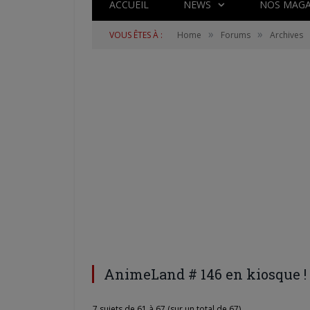
ACCUEIL
NEWS
NOS MAGA
»
»
VOUS ÊTES À :
Home
Forums
Archives
AnimeLand # 146 en kiosque !
7 sujets de 61 à 67 (sur un total de 67)