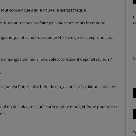
 tout convaincue par la nouvelle mangathèque.
P
c
 mal -on aurait pas pu faire plus macabre- mais le contenu …
ngathèque était ma rubrique préférée et je ne comprends pas
S
e de mangas par mois, une sélection étaient déjà faites, non ?
?
t, ou est l’interet d’acheter le magazine si les critiques passent
a-t’il eu des plaintes sur la précédente mangathèque pour qu’un
e ?
T