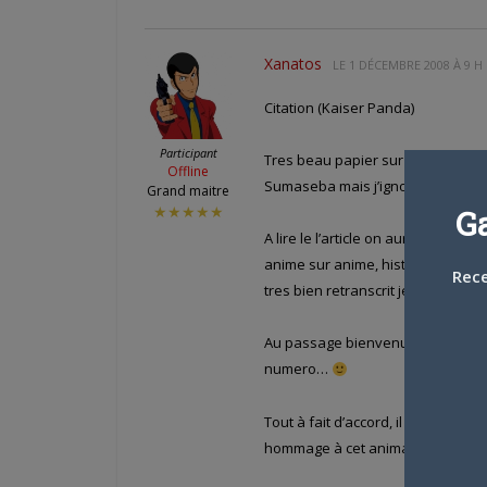
Xanatos
LE
1 DÉCEMBRE 2008 À 9 H
Citation (Kaiser Panda)
Participant
Tres beau papier sur Yoshifumi KON
Offline
Sumaseba mais j’ignorais tout de 
Grand maitre
G
★★★★★
A lire le l’article on aurait dit qu’i
anime sur anime, histoire de lais
Rece
tres bien retranscrit je trouve. 
Au passage bienvenue aux nouvea
numero…
Tout à fait d’accord, il s’agit là d
hommage à cet animateur et mett