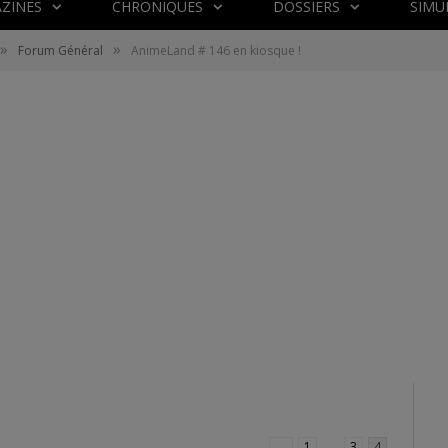
ZINES
CHRONIQUES
DOSSIERS
SIMU
»
»
Forum Général
AnimeLand # 146 en kiosque !
←
1
…
3
4