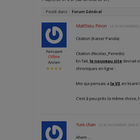
Posté dans :
Forum Général
Matthieu Pinon
LE
24 NOVEMBRE 2
Citation (Kaiser Panda)
Participant
Citation (Nicolas_Penedo)
Offline
En fait,
le nouveau site
devrait o
Ancien
chroniques en ligne :
★★★★
Moi qui pensais a
la V3
, en lisant
C’est à peu près la même chose, 
Yurii-chan
LE
30 NOVEMBRE 2008 À 
Ahem …