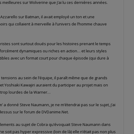
des meilleures sur Wolverine que j’ai lu ces dernières années.
 Azzarello sur Batman, il avait employé un ton et une
rs qui collaient à merveille à l’univers de l’homme chauve
aristes sont surtout doués pour les histoires prenant le temps
 forcément dynamiques ou riches en action… et leurs styles
tibles avec un format court pour chaque épisode (qui dure à
s tensions au sein de l’équipe, il paraît même que de grands
et Yoshiaki Kawajiri auraient du participer au projet mais on
 trop lourdes de la Warner…
m’ a donné Steve Naumann, je ne m’étendrai pas sur le sujet, j’ai
dessus sur le forum de DVDanime.Net.
 élements au sujet de Cobra qu’évoquait Steve Naumann dans
 soit pas hyper expressive (loin de là) elle n’était pas non plus