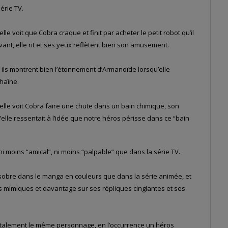
érie TV.
le voit que Cobra craque et finit par acheter le petit robot qu’il
ant, elle rit et ses yeux reflètent bien son amusement.
ils montrent bien l’étonnement d’Armanoïde lorsqu’elle
haîne.
’elle voit Cobra faire une chute dans un bain chimique, son
u’elle ressentait à l’idée que notre héros périsse dans ce “bain
i moins “amical”, ni moins “palpable” que dans la série TV.
sobre dans le manga en couleurs que dans la série animée, et
mimiques et davantage sur ses répliques cinglantes et ses
ntalement le même personnage, en l’occurrence un héros