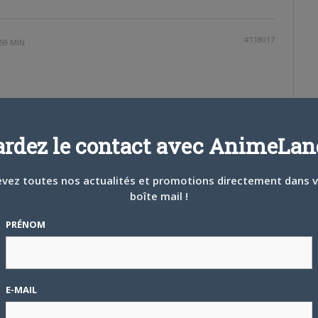
#118017
 59 MIN
DO. Je savais qu’il etait le realisateur (talentueux) de Mimi O
sa vie anterieure.
ardez le contact avec AnimeLand
l savait qu’il allait mourir, & qu’au lieu de se reposer il a enchainé
ser sa trace quelque part. Et son attachement à ses mentors est
vez toutes nos actualités et promotions directement dans 
Assurement une grande perte, merci pour l’hommage !
boîte mail !
ux pigistes, j’ai cru remarquer 2-3 nouveaux noms dans ce
PRÉNOM
’un des meilleurs articles du numéro qui rendait un vibrant
E-MAIL
eur en scène talentueux.