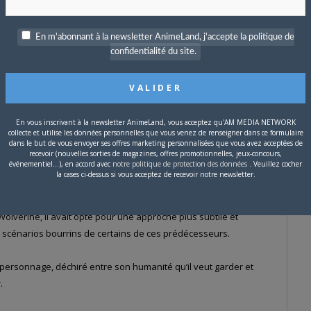
s vu juste, l’un des auteurs de l’article sur Yoshifumi Kondô est
En m'abonnant à la newsletter AnimeLand, j'accepte la politique de
confidentialité du site.
a Burning Blood” un des meilleurs sites français dédiés à Saint
t un des membres de l’équipe de l’éditeur Black Bones.
ticle de Nicolas sur les OAVs de Gotham Knight.
En vous inscrivant à la newsletter AnimeLand, vous acceptez qu'AM MEDIA NETWORK
collecte et utilise les données personnelles que vous venez de renseigner dans ce formulaire
ix n’ait pu être renouvelé.
dans le but de vous envoyer ses offres marketing personnalisées que vous avez acceptées de
recevoir (nouvelles sorties de magazines, offres promotionnelles, jeux-concours,
événementiel...), en accord avec
notre politique de protection des données
. Veuillez cocher
 des scénaristes comme Greg Rucka et Brian Azzarello sont de
la cases ci-dessus si vous acceptez de recevoir notre newsletter.
.
Wolverine, il avait opté pour une approche plus subtile et
scénarios bourrins de certains de ces prédécesseurs.
u personnage, déchiré entre son humanité qu’il veut garder et
.