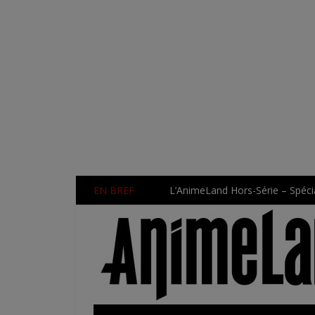
EN BREF
L’AnimeLand Hors-Série – Spécia