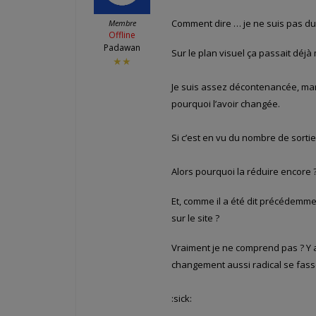
Comment dire … je ne suis pas du
Membre
Offline
Padawan
Sur le plan visuel ça passait déjà
★★
Je suis assez décontenancée, ma
pourquoi l’avoir changée.
Si c’est en vu du nombre de sorti
Alors pourquoi la réduire encore 
Et, comme il a été dit précédemmen
sur le site ?
Vraiment je ne comprend pas ? Y 
changement aussi radical se fass
:sick: