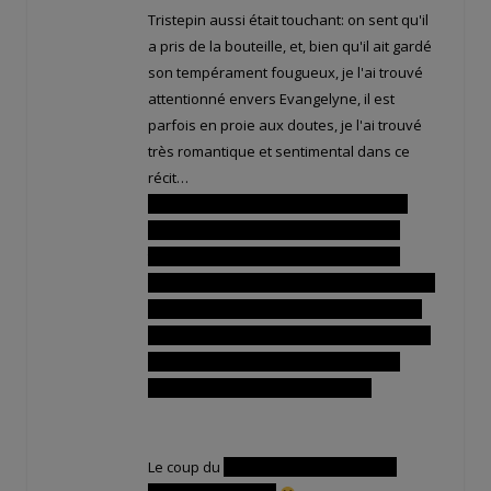
Tristepin aussi était touchant: on sent qu'il
a pris de la bouteille, et, bien qu'il ait gardé
son tempérament fougueux, je l'ai trouvé
attentionné envers Evangelyne, il est
parfois en proie aux doutes, je l'ai trouvé
très romantique et sentimental dans ce
récit…
Et le pauvre, à chaque fois qu'il a voulu
demander Evangelyne en mariage, ça
tombait à l'eau ! Heureusement qu'il a
ENFIN réussi à concrétiser sa demande à la
fin et que notre belle Crâ ait acceptée. Sa
phrase “elle est magnifique” au sujet de la
bague de mariage (qui est un coup de
poing américain, lol) est adorable.
Le coup du
poing américain, c'est tout