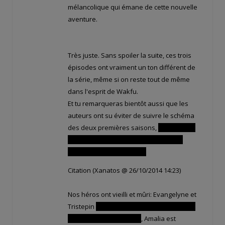
mélancolique qui émane de cette nouvelle
aventure.
Très juste. Sans spoiler la suite, ces trois
épisodes ont vraiment un ton différent de
la série, même si on reste tout de même
dans l'esprit de Wakfu.
Et tu remarqueras bientôt aussi que les
auteurs ont su éviter de suivre le schéma
des deux premières saisons,
les ennemis
que l'on voit apparaître ici n'étant pas
forcément le vrai danger !
Citation (Xanatos @ 26/10/2014 14:23)
Nos héros ont vieilli et mûri: Evangelyne et
Tristepin
sont devenus maman et papa et
ont eu une fille et un fils
, Amalia est