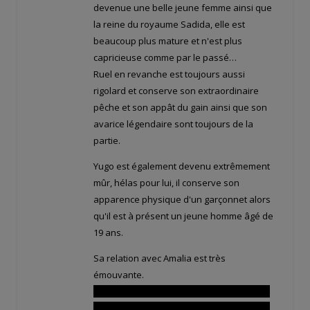
devenue une belle jeune femme ainsi que
la reine du royaume Sadida, elle est
beaucoup plus mature et n'est plus
capricieuse comme par le passé…
Ruel en revanche est toujours aussi
rigolard et conserve son extraordinaire
pêche et son appât du gain ainsi que son
avarice légendaire sont toujours de la
partie.
Yugo est également devenu extrêmement
mûr, hélas pour lui, il conserve son
apparence physique d'un garçonnet alors
qu'il est à présent un jeune homme âgé de
19 ans.
Sa relation avec Amalia est très
émouvante.
Comme se doutait son frère Adamaï, Yugo
est amoureux de Amalia, mais il n'ose pas