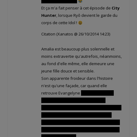
simplement génial !
Et ça m'a fait penser à cet épisode de
City
Hunter
, lorsque Ryô devient le garde du
corps de cette Idol !
Citation (Xanatos @ 26/10/2014 14:23)
Amalia est beaucoup plus solennelle et
moins extravertie qu'autrefois, néanmoins,
au fond d'elle même, elle demeure une
jeune fille douce et sensible.
Son apparente froideur dans l'histoire
n'est qu'une façade, car quand elle
retrouve Evangelyne
Elle s'effondre en
larmes, désespérée d'être obligée
d'épouser un inconnu pour pouvoir sauver
son royaume. Faire une mariage sans
amour l'attriste du fond du cœur, mais elle
se dit que son devoir de souveraine ne lui
laisse pas le choix,