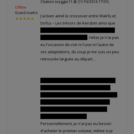
Citation (veggie11 @ 21/10/2014 17:01)
Offline
Grand maitre
J'ai bien aimé le crossover entre Wakfu et
★★★★★
Dofus – Les trésors de Kerubim ainsi que
le retour des personnages principaux du
spécial consacré à Ogrest
. Hélas je n'ai pas
eu l'occasion de voir ni l'une ni l'autre de
ces adaptations, du coup je me suis un peu
retrouvée larguée au départ…
Je ne sais pas comment ça se passe chez
toi en Suisse, mais en France, dans les
librairies spécialisées manga et bd en tout
genre, pour l'achat du premier volume
d'Ogrest, tu repartais avec le DVD du
spécial Ogrest de Wakfu !
Personnellement, je n'ai pas eu besoin
d'acheter le premier volume, même si je