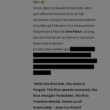
film !
Sinon, dans le deuxième épisode, alors
qu'il affronte Percimol, Joris se fait
assommer, lorsqu'il est dans le brouillard,
et la tête qu'il fait alors m'a furieusement
fait penser à Pipo de
One Piece
! Le long
nez et la forme de ses lèvres y sont pour
beaucoup je pense !
En fait, il me semble que
c'est la première
fois que l'on voit ses lèvres justement !
Leur forme et couleur ressemblent à celles
d'Adamaï ! Alors, c'est ça le truc ? Joris est
un dragon ?
"With the first link, the chain is
forged. The first speech censured, the
first thought forbidden, the first
freedom denied, chains us all
irrevocably." -Jean-Luc Picard