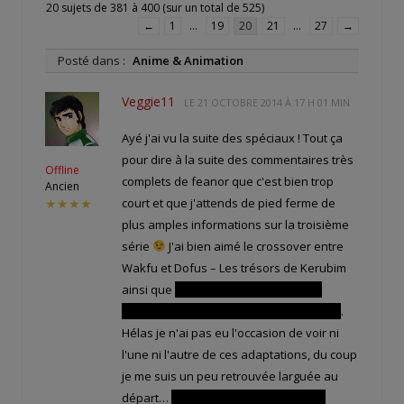
20 sujets de 381 à 400 (sur un total de 525)
←
1
…
19
20
21
…
27
→
Posté dans :
Anime & Animation
Veggie11
LE
21 OCTOBRE 2014 À 17 H 01 MIN
Ayé j'ai vu la suite des spéciaux ! Tout ça
pour dire à la suite des commentaires très
Offline
complets de feanor que c'est bien trop
Ancien
court et que j'attends de pied ferme de
★★★★
plus amples informations sur la troisième
série
J'ai bien aimé le crossover entre
Wakfu et Dofus – Les trésors de Kerubim
ainsi que
le retour des personnages
principaux du spécial consacré à Ogrest
.
Hélas je n'ai pas eu l'occasion de voir ni
l'une ni l'autre de ces adaptations, du coup
je me suis un peu retrouvée larguée au
départ…
Remington fait une nouvelle