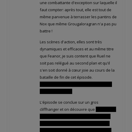
une combattante d'exception sur laquelle il
faut compter: après tout, elle est tout de
même parvenue à terrasser les pantins de
Nox que même Grougaloragran n'a pas pu
battre !
Les scènes d'action, elles sont très
dynamiques et efficaces et au même titre
que Feanor, je suis content que Ruel ne
soit pas relégué au second plan et qu'il
s'en soit donné à cœur joie au cours de la
bataille de fin de cet épisode.
Sa fusion avec Kamasutra Junior fut très
impressionnante !
L'épisode se conclue sur un gros
cliffhanger et on découvre que
Le vrai Joris
est emprisonné dans de la glace et que
c'est un imposteur qui est aux côtés de
Adamaï ! Plus étonnant encore, Kérubim