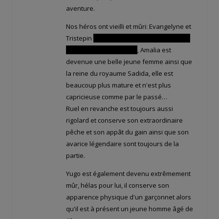
aventure.
Nos héros ont vieilli et mûri: Evangelyne et
Tristepin
sont devenus maman et papa et
ont eu une fille et un fils
, Amalia est
devenue une belle jeune femme ainsi que
la reine du royaume Sadida, elle est
beaucoup plus mature et n'est plus
capricieuse comme par le passé…
Ruel en revanche est toujours aussi
rigolard et conserve son extraordinaire
pêche et son appât du gain ainsi que son
avarice légendaire sont toujours de la
partie.
Yugo est également devenu extrêmement
mûr, hélas pour lui, il conserve son
apparence physique d'un garçonnet alors
qu'il est à présent un jeune homme âgé de