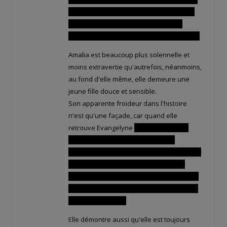
était de se servir des arbres du royaume
Sadida comme combustible pour son
propre royaume est parfaitement ignoble !
Amalia est beaucoup plus solennelle et
moins extravertie qu'autrefois, néanmoins,
au fond d'elle même, elle demeure une
jeune fille douce et sensible.
Son apparente froideur dans l'histoire
n'est qu'une façade, car quand elle
retrouve Evangelyne
Elle s'effondre en
larmes, désespérée d'être obligée
d'épouser un inconnu pour pouvoir sauver
son royaume. Faire une mariage sans
amour l'attriste du fond du cœur, mais elle
se dit que son devoir de souveraine ne lui
laisse pas le choix,
Elle démontre aussi qu'elle est toujours