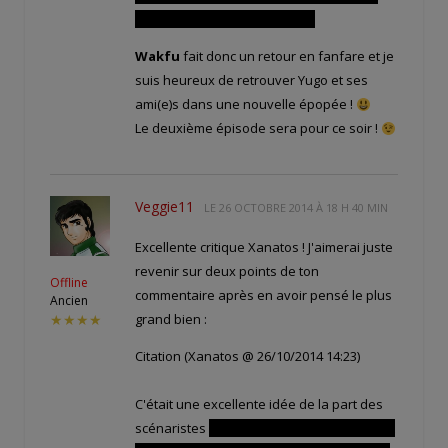
son père adoptif est là aussi !
Wakfu
fait donc un retour en fanfare et je
suis heureux de retrouver Yugo et ses
ami(e)s dans une nouvelle épopée !
Le deuxième épisode sera pour ce soir !
Veggie11
LE
26 OCTOBRE 2014 À 18 H 40 MIN
Excellente critique Xanatos ! J'aimerai juste
revenir sur deux points de ton
Offline
commentaire après en avoir pensé le plus
Ancien
grand bien :
★★★★
Citation (Xanatos @ 26/10/2014 14:23)
C'était une excellente idée de la part des
scénaristes
Que le fils de Eva et Pinpin soit