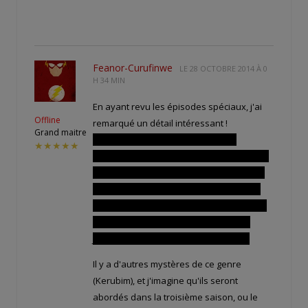
Feanor-Curufinwe
LE
28 OCTOBRE 2014 À 0
H 34 MIN
En ayant revu les épisodes spéciaux, j'ai
Offline
remarqué un détail intéressant !
Grand maitre
Il est dit que les dofus éliatrops ne
★★★★★
réagissent que lorsqu'ils sont touchés par
un éliatrop ou un dragon (ils brillent alors
légèrement). Or, lorsque Joris en tient un
dans le troisième épisode, le dofus brille !
Dès qu'il le tend à Eva, il ne brille plus.
Joris serait-il un éliatrop ? Un dragon ?
Il y a d'autres mystères de ce genre
(Kerubim), et j'imagine qu'ils seront
abordés dans la troisième saison, ou le