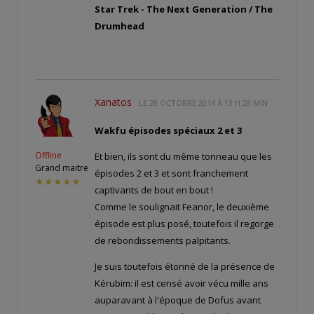
Star Trek - The Next Generation / The
Drumhead
Xanatos
LE
28 OCTOBRE 2014 À 13 H 28 MIN
Wakfu épisodes spéciaux 2 et 3
Offline
Et bien, ils sont du même tonneau que les
Grand maitre
épisodes 2 et 3 et sont franchement
★★★★★
captivants de bout en bout !
Comme le soulignait Feanor, le deuxième
épisode est plus posé, toutefois il regorge
de rebondissements palpitants.
Je suis toutefois étonné de la présence de
Kérubim: il est censé avoir vécu mille ans
auparavant à l'époque de Dofus avant