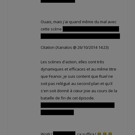
Ouais, mais j'ai quand même du mal avec
cette scène
où elle laisse ses amis se faire
tabasser sévère et les ignore royalement…
Citation (Xanatos @ 26/10/2014 14:23)
Les scènes d'action, elles sont très
dynamiques et efficaces et au même titre
que Feanor, je suis content que Ruel ne
soit pas relégué au second plan et qu'il
s'en soit donné à cœur joie au cours de la
bataille de fin de cet épisode.
Sa fusion avec Kamasutra Junior fut très
impressionnante !
WoW !
Kamasu-Tar
, ça suffira !