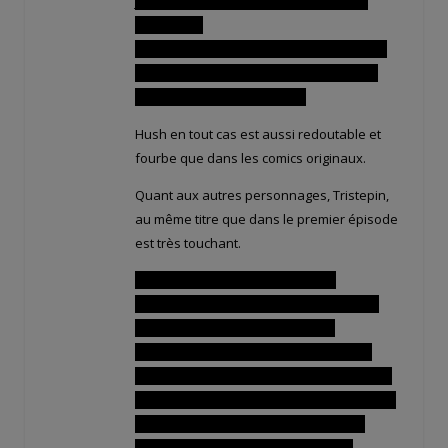
juré de lui faire la peau dès qu'il serait
assez fort !
Et Remington étant de nature méfiante, je
le vois mal se faire embobiner par Hush
dans un marché de dupes…
Hush en tout cas est aussi redoutable et
fourbe que dans les comics originaux.
Quant aux autres personnages, Tristepin,
au même titre que dans le premier épisode
est très touchant.
Il est bouleversé et troublé par la
révélation de Rubilax qui lui dévoile qu'il
est devenu le nouveau Dieu Iop !
Cela ne l'enchante guère… Il n'a jamais
cherché à être une divinité, aider ses amis
dans le besoin OK, être le nouveau messie
chargé de résoudre les problèmes du
monde entier, sans façon ! Il avait la