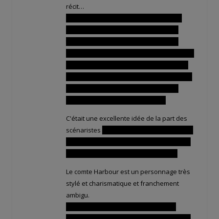
récit…
Et le pauvre, à chaque fois qu'il a voulu
demander Evangelyne en mariage, ça
tombait à l'eau ! Heureusement qu'il a
ENFIN réussi à concrétiser sa demande à la
fin et que notre belle Crâ ait acceptée. Sa
phrase “elle est magnifique” au sujet de la
bague de mariage (qui est un coup de
poing américain, lol) est adorable.
C'était une excellente idée de la part des
scénaristes
Que le fils de Eva et Pinpin soit
un crâ et leur fille une Iop. Et puis les deux
enfants sont très typés et attachants.
Le comte Harbour est un personnage très
stylé et charismatique et franchement
ambigu.
On se doutait que cet homme cachait
quelque chose, mais le fait que son projet