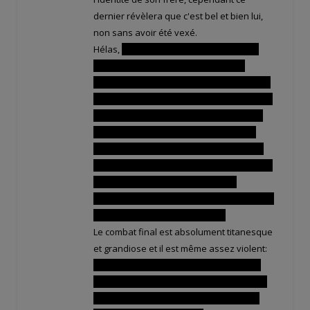
dernier révèlera que c'est bel et bien lui,
non sans avoir été vexé.
Hélas,
La querelle entre eux empire car
Yugo veut se servir des Dofus en sa
possession pour venir en aide à Tristepin,
Adamaï s'y oppose car, en agissant ainsi, il
mettrait en péril le monde entier. C'est le
clash entre eux: Yugo laisse parler son
cœur et veut épauler le Iop intrépide par
amitié et solidarité, Adamaï, lui ne veut pas
que son frère prenne des risques
inconsidérés. Yugo finit par l'emporter, non
sans regrets d'en être arrivé là.
Le combat final est absolument titanesque
et grandiose et il est même assez violent:
Tristepin se fait dévorer le bras par une
des créatures ailées de Ogrest ! Je savais
que Wakfu pouvait être violent, mais là,