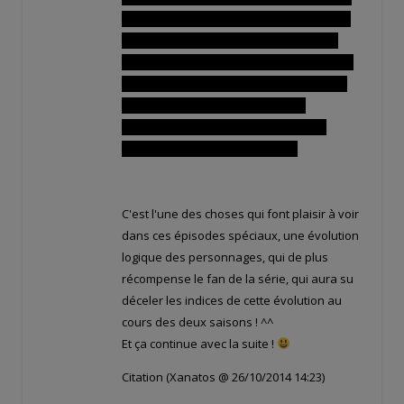
lui déclarer sa flamme: il craint que celle ci
ne soit la risée de son peuple si elle est
fiancée à une personne ressemblant à un
petit garçon. J'ai été très triste pour lui, on
percevait bien le fait qu'avoir une
apparence physique juvénile est une
malédiction pour le roi Eliatrope.
C'est l'une des choses qui font plaisir à voir
dans ces épisodes spéciaux, une évolution
logique des personnages, qui de plus
récompense le fan de la série, qui aura su
déceler les indices de cette évolution au
cours des deux saisons ! ^^
Et ça continue avec la suite !
Citation (Xanatos @ 26/10/2014 14:23)