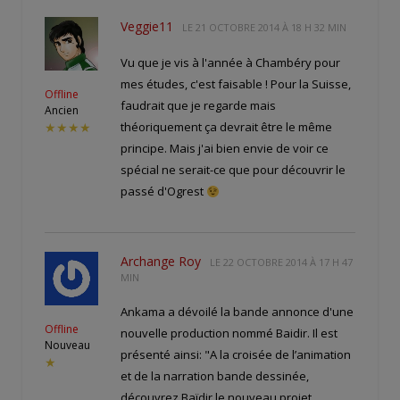
Veggie11
LE
21 OCTOBRE 2014 À 18 H 32 MIN
Vu que je vis à l'année à Chambéry pour
mes études, c'est faisable ! Pour la Suisse,
Offline
faudrait que je regarde mais
Ancien
théoriquement ça devrait être le même
★★★★
principe. Mais j'ai bien envie de voir ce
spécial ne serait-ce que pour découvrir le
passé d'Ogrest
Archange Roy
LE
22 OCTOBRE 2014 À 17 H 47
MIN
Ankama a dévoilé la bande annonce d'une
Offline
nouvelle production nommé Baidir. Il est
Nouveau
présenté ainsi: "A la croisée de l’animation
★
et de la narration bande dessinée,
découvrez Baïdir le nouveau projet