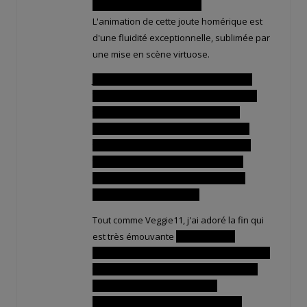
c'est allé encore plus loin !
L'animation de cette joute homérique est
d'une fluidité exceptionnelle, sublimée par
une mise en scène virtuose.
J'ai aimé aussi le fait que ce sont Yugo,
Tristepin et Otomai qui sont parvenus à
terrasser Ogrest et à lui rendre son
apparence juvénile d'antan: c'est leur
travail d'équipe qui leur ont permis de
triompher. N'oublions pas le soutien
providentiel et les bons conseils que
Goultard leur a prodigué !
Tout comme Veggie11, j'ai adoré la fin qui
est très émouvante
Le mariage de
Evangelyne et Tristepin était magnifique et
très touchant. Et dans le public, cela m'a
fait plaisir de revoir de vieilles
connaissances comme Cléophée, la