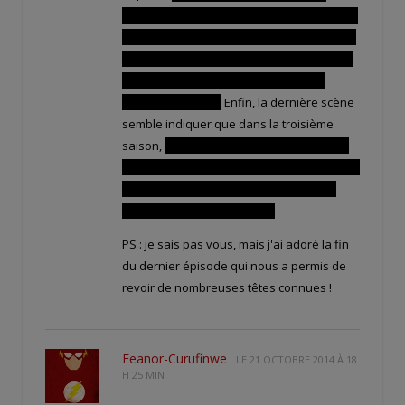
apparition dans l'épisode 2, mais là encore
il ne sert pas à grand-chose et se fait avoir
comme un débutant ! Aurons-nous un jour
un Remington digne de celui de la BD
portant son nom ?
Enfin, la dernière scène
semble indiquer que dans la troisième
saison,
Adamaï aura un rôle primordial et
ce n'est pas pour me déplaire vu comme ce
pauvre dragon s'est fait mettre de côté
dans la saison précédente !
PS : je sais pas vous, mais j'ai adoré la fin
du dernier épisode qui nous a permis de
revoir de nombreuses têtes connues !
Feanor-Curufinwe
LE
21 OCTOBRE 2014 À 18
H 25 MIN