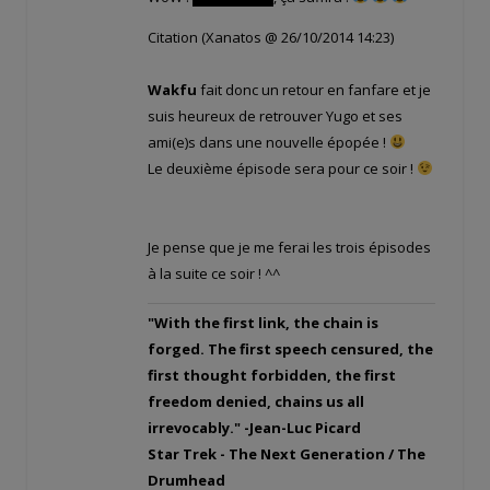
Citation (Xanatos @ 26/10/2014 14:23)
Wakfu
fait donc un retour en fanfare et je
suis heureux de retrouver Yugo et ses
ami(e)s dans une nouvelle épopée !
Le deuxième épisode sera pour ce soir !
Je pense que je me ferai les trois épisodes
à la suite ce soir ! ^^
"With the first link, the chain is
forged. The first speech censured, the
first thought forbidden, the first
freedom denied, chains us all
irrevocably." -Jean-Luc Picard
Star Trek - The Next Generation / The
Drumhead