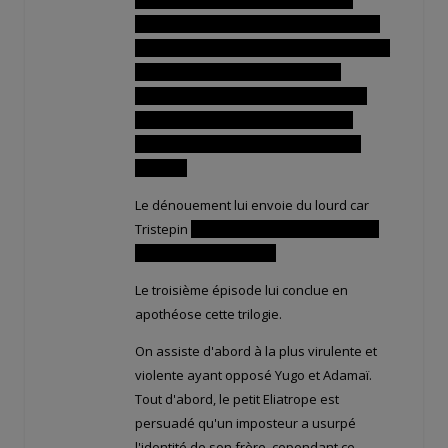
sensation désagréable d'être considéré
presque comme un objet, ce qui le rendait
amer (ce que je peux comprendre
aisément). Heureusement Evangelyne
saura trouver les bons mots pour le
réconforter et lui permettre d'aller de
l'avant…
Le dénouement lui envoie du lourd car
Tristepin
est déterminé à vaincre Ogrest
pour sauver le monde !
Le troisième épisode lui conclue en
apothéose cette trilogie.
On assiste d'abord à la plus virulente et
violente ayant opposé Yugo et Adamaï.
Tout d'abord, le petit Eliatrope est
persuadé qu'un imposteur a usurpé
l'identité de son frère, cependant ce