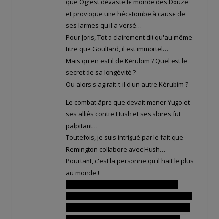
que Ogrest dévaste le monde des Douze
et provoque une hécatombe à cause de
ses larmes qu'il a versé…
Pour Joris, Tot a clairement dit qu'au même
titre que Goultard, il est immortel…
Mais qu'en est il de Kérubim ? Quel est le
secret de sa longévité ?
Ou alors s'agirait-t-il d'un autre Kérubim ?
Le combat âpre que devait mener Yugo et
ses alliés contre Hush et ses sbires fut
palpitant…
Toutefois, je suis intrigué par le fait que
Remington collabore avec Hush…
Pourtant, c'est la personne qu'il hait le plus
au monde !
C'est Hush qui a transformé son frère
Granny en chachat, qui a prit en otage ses
partenaires et qui l'a poignardé ! Et il s'est