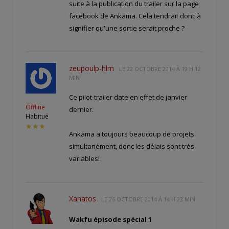
suite à la publication du trailer sur la page
facebook de Ankama. Cela tendrait donc à
signifier qu'une sortie serait proche ?
zeupoulp-hlm
LE
22 OCTOBRE 2014 À 19 H 12
MIN
Ce pilot-trailer date en effet de janvier
Offline
dernier.
Habitué
★★★
Ankama a toujours beaucoup de projets
simultanément, donc les délais sont très
variables!
Xanatos
LE
26 OCTOBRE 2014 À 14 H 23 MIN
Wakfu épisode spécial 1