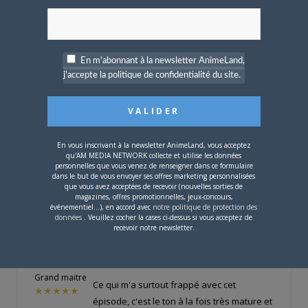
les fans ont eu l'oeil ^^
Quant à Harbour, j'espère qu'il aura droit à
un rôle plus important que
celui qui voulait
faire brûler les forêts Sadida pour son
En m'abonnant à la newsletter AnimeLand,
chauffage !
Les remarques d'un autre
j'accepte la politique de confidentialité du site.
personnage me font penser
que ce comte
agit principalement pour son peuple
et je
serai curieuse de voir comment ses actes
et son comportement vis-à-vis de la
En vous inscrivant à la newsletter AnimeLand, vous acceptez
qu'AM MEDIA NETWORK collecte et utilise les données
communauté du Tofu pourraient évoluer…
personnelles que vous venez de renseigner dans ce formulaire
dans le but de vous envoyer ses offres marketing personnalisées
que vous avez acceptées de recevoir (nouvelles sorties de
magazines, offres promotionnelles, jeux-concours,
événementiel...), en accord avec
notre politique de protection des
Feanor-Curufinwe
LE
26 OCTOBRE 2014 À 19
données
. Veuillez cocher la cases ci-dessus si vous acceptez de
H 15 MIN
recevoir notre newsletter.
Citation (Xanatos @ 26/10/2014 14:23)
Offline
Grand maitre
Ce qui m'a surtout frappé avec cet
★★★★★
épisode, c'est le ton à la fois très mature et