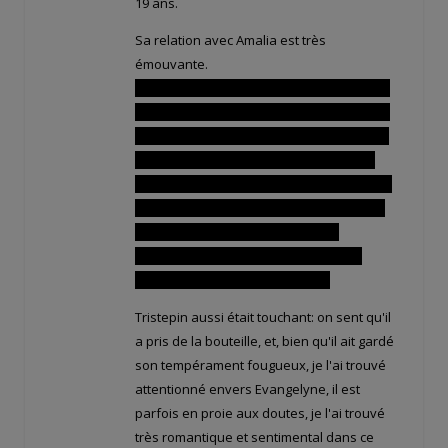
19 ans.
Sa relation avec Amalia est très
émouvante.
Comme se doutait son frère Adamaï, Yugo
est amoureux de Amalia, mais il n'ose pas
lui déclarer sa flamme: il craint que celle ci
ne soit la risée de son peuple si elle est
fiancée à une personne ressemblant à un
petit garçon. J'ai été très triste pour lui, on
percevait bien le fait qu'avoir une
apparence physique juvénile est une
malédiction pour le roi Eliatrope.
Tristepin aussi était touchant: on sent qu'il
a pris de la bouteille, et, bien qu'il ait gardé
son tempérament fougueux, je l'ai trouvé
attentionné envers Evangelyne, il est
parfois en proie aux doutes, je l'ai trouvé
très romantique et sentimental dans ce