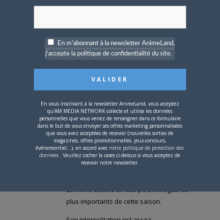
Xanatos
LE
10 JUILLET 2017 À 19 H 13 MIN
Oui, je comprends Mauser91, mais ne
En m'abonnant à la newsletter AnimeLand,
t’inquiète pas, les gros spoilers, je les ai
j'accepte la politique de confidentialité du site.
Offline
bien caché.
Grand maitre
★★★★★
Alors au sujet du doublage, nos héros ont
tous conservé leurs voix habituelles, ce qui
En vous inscrivant à la newsletter AnimeLand, vous acceptez
est rassurant et ils ont tous retrouvé leurs
qu'AM MEDIA NETWORK collecte et utilise les données
marques , un pur bonheur à écouter !
personnelles que vous venez de renseigner dans ce formulaire
dans le but de vous envoyer ses offres marketing personnalisées
que vous avez acceptées de recevoir (nouvelles sorties de
Idem pour Armand et le roi Sadida,
magazines, offres promotionnelles, jeux-concours,
toujours interprétés par Cédric et Philippe
événementiel...), en accord avec
notre politique de protection des
données
. Veuillez cocher la cases ci-dessus si vous acceptez de
Dumond.
recevoir notre newsletter.
Quant aux guests, l’excellent Christophe
Lemoine double un des personnages les
plus importants de cette saison.
Son interprétation est assez