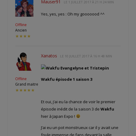
Mauser91
LE
1 JUILLET 2017 À 21 H 24 MIN
Yes, yes, yes : Oh my gooooood ^^
Offline
Ancien
★★★★
Xanatos
LE
10 JUILLET 2017 À 16 H 48 MIN
Offline
Wakfu épisode 1 saison 3
Grand maitre
★★★★★
Et oui, j’ai eu la chance de voir le premier
épisode inédit de la saison 3 de
Wakfu
hier à Japan Expo !
J’ai eu un pot monstrueux car il y avait une
foule immense de fans devant la salle