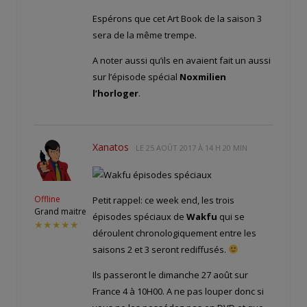
Espérons que cet Art Book de la saison 3
sera de la même trempe.
A noter aussi qu’ils en avaient fait un aussi
sur l’épisode spécial
Noxmilien
l’horloger
.
Xanatos
LE
25 AOÛT 2017 À 14 H 20 MIN
Offline
Petit rappel: ce week end, les trois
Grand maitre
épisodes spéciaux de
Wakfu
qui se
★★★★★
déroulent chronologiquement entre les
saisons 2 et 3 seront rediffusés.
Ils passeront le dimanche 27 août sur
France 4 à 10H00. A ne pas louper donc si