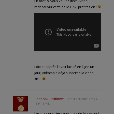
En bref, si vous voulez découvrir ou
redécouvrir cette belle OAV, profitez en !
Edit: Zut après l’avoir laissé en ligne un
jour, Ankama a déjà supprimé la vidéo,
sic…
Feanor-Curufinwe
LE
2 SEPTEMBRE 2017 À
13 H 15 MIN
Les trois premiers épisodes de la saison 3