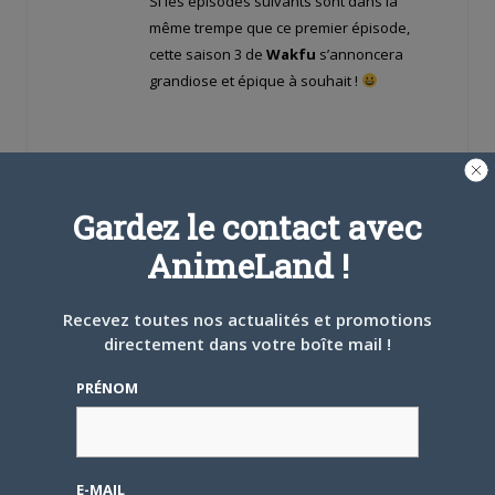
Si les épisodes suivants sont dans la
même trempe que ce premier épisode,
cette saison 3 de
Wakfu
s’annoncera
grandiose et épique à souhait !
Gardez le contact avec
AnimeLand !
Mauser91
LE
10 JUILLET 2017 À 18 H 59 MIN
Recevez toutes nos actualités et promotions
Je me refuse à lire la majorité de ta critique
directement dans votre boîte mail !
tant elle fait déjà envie et que je veux me
Offline
réserver un max de surprises lol
PRÉNOM
Ancien
★★★★
Coté voix, on a des surprises, genre des
pointures du doublage invités ?
E-MAIL