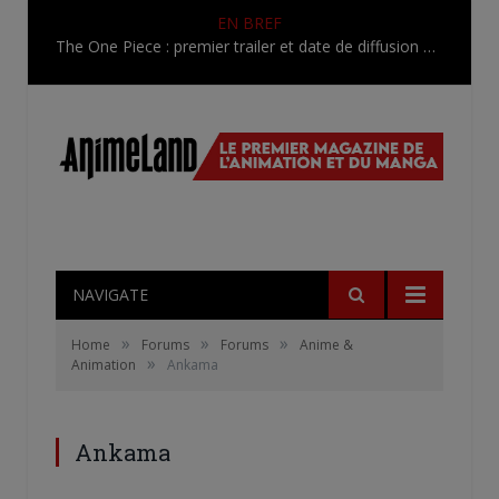
EN BREF
The One Piece : premier trailer et date de diffusion pour la version de WIT Studio !
NAVIGATE
»
»
»
Home
Forums
Forums
Anime &
»
Animation
Ankama
Ankama