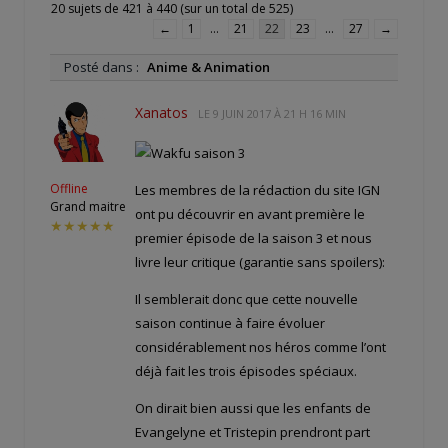
20 sujets de 421 à 440 (sur un total de 525)
←
1
…
21
22
23
…
27
→
Posté dans :
Anime & Animation
Xanatos
LE
9 JUIN 2017 À 21 H 16 MIN
Offline
Les membres de la rédaction du site IGN
Grand maitre
ont pu découvrir en avant première le
★★★★★
premier épisode de la saison 3 et nous
livre leur critique (garantie sans spoilers):
Il semblerait donc que cette nouvelle
saison continue à faire évoluer
considérablement nos héros comme l’ont
déjà fait les trois épisodes spéciaux.
On dirait bien aussi que les enfants de
Evangelyne et Tristepin prendront part