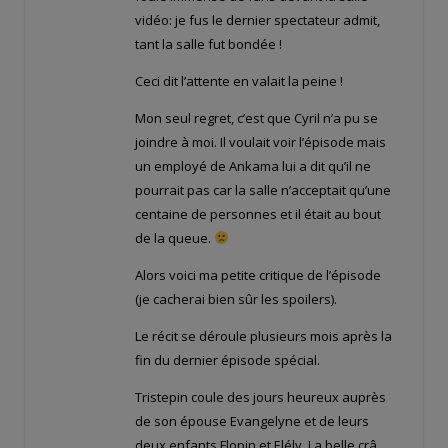
vidéo: je fus le dernier spectateur admit,
tant la salle fut bondée !
Ceci dit l’attente en valait la peine !
Mon seul regret, c’est que Cyril n’a pu se
joindre à moi. Il voulait voir l’épisode mais
un employé de Ankama lui a dit qu’il ne
pourrait pas car la salle n’acceptait qu’une
centaine de personnes et il était au bout
de la queue.
Alors voici ma petite critique de l’épisode
(je cacherai bien sûr les spoilers).
Le récit se déroule plusieurs mois après la
fin du dernier épisode spécial.
Tristepin coule des jours heureux auprès
de son épouse Evangelyne et de leurs
deux enfants Flopin et Elély. La belle crâ