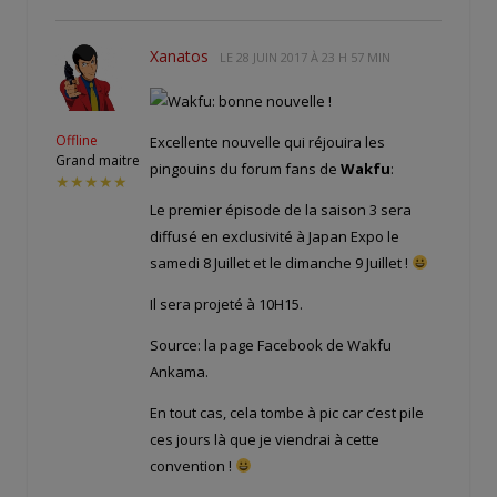
Xanatos
LE
28 JUIN 2017 À 23 H 57 MIN
Offline
Excellente nouvelle qui réjouira les
Grand maitre
pingouins du forum fans de
Wakfu
:
★★★★★
Le premier épisode de la saison 3 sera
diffusé en exclusivité à Japan Expo le
samedi 8 Juillet et le dimanche 9 Juillet !
Il sera projeté à 10H15.
Source: la page Facebook de Wakfu
Ankama.
En tout cas, cela tombe à pic car c’est pile
ces jours là que je viendrai à cette
convention !