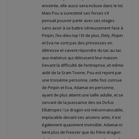
enceinte, elle aussi sera incluse dans le lot.
Mais Pou a surestimé ses forces s’il
pensait pouvoir partir avec ses otages
sans avoir à se battre sérieusement face à
Pinpin, l’ex-dieu Iop ! Et de plus, Elely, Flopin
et Eva ne sont pas des princesses en
détresse et savent répondre du tac au tac
aux malotrus qui détruisent leur maison.
Devant la difficulté de l’entreprise, et même
aidé de la Sram Toxine, Pou est rejoint par
une troisième personne, cette fois connue
de Pinpin et Eva, Adamai en personne,
ayant de plus atteint une taille adulte, et se
servant de la puissance des six Dofus
Elliatropes ! Le dragon est méconnaissable,
implacable devant ses anciens amis, il est
également quasiment invincible. Adamai ici
tient plus de Freezer que du frère-dragon