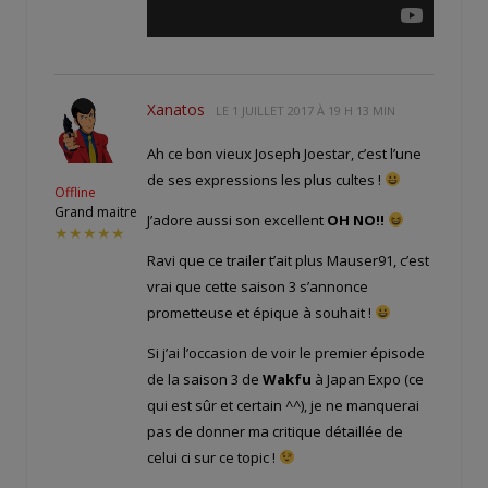
Xanatos
LE
1 JUILLET 2017 À 19 H 13 MIN
Ah ce bon vieux Joseph Joestar, c’est l’une
de ses expressions les plus cultes !
Offline
Grand maitre
J’adore aussi son excellent
OH NO!!
★★★★★
Ravi que ce trailer t’ait plus Mauser91, c’est
vrai que cette saison 3 s’annonce
prometteuse et épique à souhait !
Si j’ai l’occasion de voir le premier épisode
de la saison 3 de
Wakfu
à Japan Expo (ce
qui est sûr et certain ^^), je ne manquerai
pas de donner ma critique détaillée de
celui ci sur ce topic !