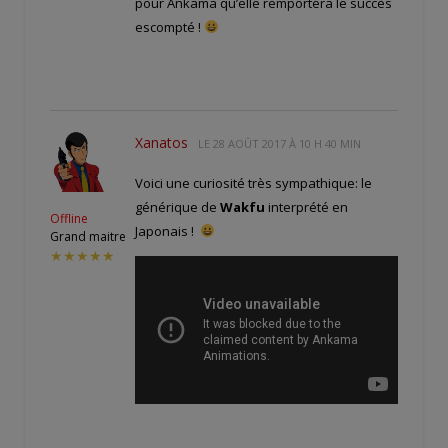
pour Ankama qu’elle remportera le succès
escompté !
Xanatos
LE
28 AOÛT 2017 À 10 H 40 MIN
Voici une curiosité très sympathique: le
générique de
Wakfu
interprété en
Offline
Japonais !
Grand maitre
★★★★★