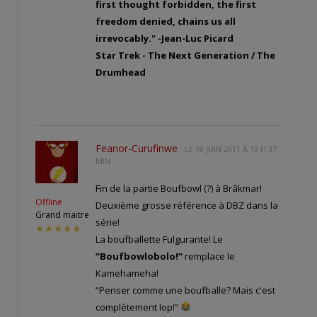
first thought forbidden, the first
freedom denied, chains us all
irrevocably." -Jean-Luc Picard
Star Trek - The Next Generation / The
Drumhead
Feanor-Curufinwe
LE
18 JUIN 2011 À 13 H 37
MIN
Fin de la partie Boufbowl (?) à Brâkmar!
Offline
Deuxième grosse référence à DBZ dans la
Grand maitre
série!
★★★★★
La boufballette Fulgurante! Le
“Boufbowlobolo!”
remplace le
Kamehameha!
“Penser comme une boufballe? Mais c'est
complètement Iop!”