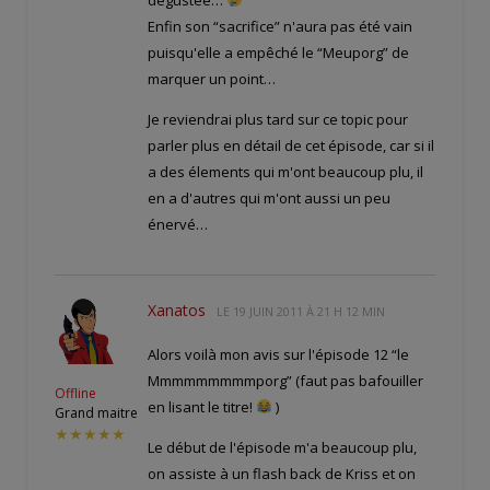
Enfin son “sacrifice” n'aura pas été vain
puisqu'elle a empêché le “Meuporg” de
marquer un point…
Je reviendrai plus tard sur ce topic pour
parler plus en détail de cet épisode, car si il
a des élements qui m'ont beaucoup plu, il
en a d'autres qui m'ont aussi un peu
énervé…
Xanatos
LE
19 JUIN 2011 À 21 H 12 MIN
Alors voilà mon avis sur l'épisode 12 “le
Mmmmmmmmmporg” (faut pas bafouiller
Offline
en lisant le titre!
)
Grand maitre
★★★★★
Le début de l'épisode m'a beaucoup plu,
on assiste à un flash back de Kriss et on