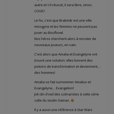
autre et s'il réussit, il sera libre, sinon,
COUIC!
Le hic, c'est que Brakmâr est une ville
misogyne et les femmes ne peuvent pas
jouer au Boufbowl.
Nos héros cherchent alors à recruter de
nouveaux joueurs, en vain.
C'est alors que Amalia et Evangelyne ont
trouvé une solution: elles boivent des
potions de transformation et deviennent…
des hommes!
Amalia se fait surnommer Amalius et
Evangelyne… Evangelion!
Joli clin d'oeil des scénaristes à cette série
culte du studio Gainax.
Il y a aussi une référence à Star Wars