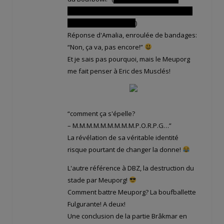
phrase de Tristepin avant sa mort à la fin
de la première saison!
)
Réponse d'Amalia, enroulée de bandages:
“Non, ça va, pas encore!”
Et je sais pas pourquoi, mais le Meuporg
me fait penser à Eric des Musclés!
“comment ça s'épelle?
– M.M.M.M.M.M.M.M.M.P.O.R.P.G…”
La révélation de sa véritable identité
risque pourtant de changer la donne!
L'autre référence à DBZ, la destruction du
stade par Meuporg!
Comment battre Meuporg? La boufballette
Fulgurante! A deux!
Une conclusion de la partie Brâkmar en