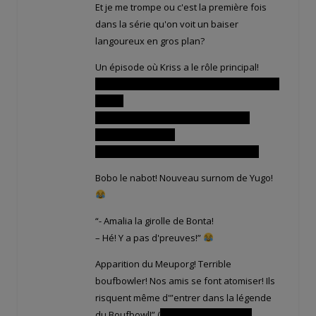
Et je me trompe ou c'est la première fois
dans la série qu'on voit un baiser
langoureux en gros plan?
Un épisode où Kriss a le rôle principal!
La petite phrase qui fait plaisir entre Pinpin
et Eva:
“- C'est toujours aussi compliqué les
histoires d'amour?
– Tu devrais le savoir, cervelle de Iop!”
Bobo le nabot! Nouveau surnom de Yugo!
“- Amalia la girolle de Bonta!
– Hé! Y a pas d'preuves!”
Apparition du Meuporg! Terrible
boufbowler! Nos amis se font atomiser! Ils
risquent même d'”entrer dans la légende
du Boufbowl!” (
allusion évidente à la