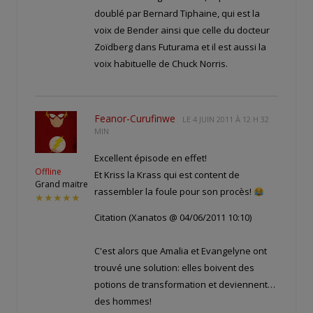
doublé par Bernard Tiphaine, qui est la
voix de Bender ainsi que celle du docteur
Zoïdberg dans Futurama et il est aussi la
voix habituelle de Chuck Norris.
Feanor-Curufinwe
LE
4 JUIN 2011 À 12 H 32
MIN
Excellent épisode en effet!
Offline
Et Kriss la Krass qui est content de
Grand maitre
rassembler la foule pour son procès!
★★★★★
Citation (Xanatos @ 04/06/2011 10:10)
C'est alors que Amalia et Evangelyne ont
trouvé une solution: elles boivent des
potions de transformation et deviennent…
des hommes!