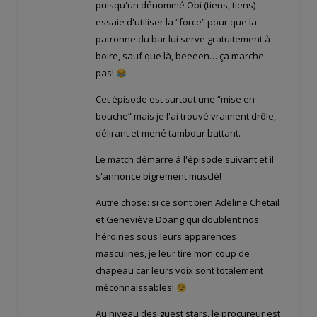
puisqu'un dénommé Obi (tiens, tiens)
essaie d'utiliser la “force” pour que la
patronne du bar lui serve gratuitement à
boire, sauf que là, beeeen… ça marche
pas!
Cet épisode est surtout une “mise en
bouche” mais je l'ai trouvé vraiment drôle,
délirant et mené tambour battant.
Le match démarre à l'épisode suivant et il
s'annonce bigrement musclé!
Autre chose: si ce sont bien Adeline Chetail
et Geneviève Doang qui doublent nos
héroïnes sous leurs apparences
masculines, je leur tire mon coup de
chapeau car leurs voix sont
totalement
méconnaissables!
Au niveau des guest stars, le procureur est