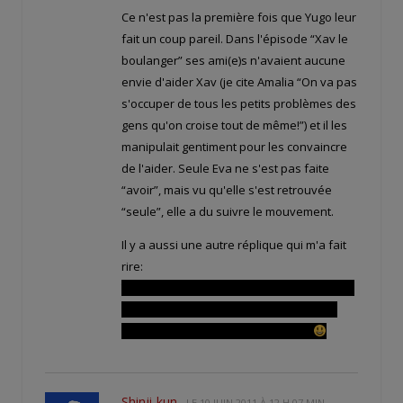
Ce n'est pas la première fois que Yugo leur
fait un coup pareil. Dans l'épisode “Xav le
boulanger” ses ami(e)s n'avaient aucune
envie d'aider Xav (je cite Amalia “On va pas
s'occuper de tous les petits problèmes des
gens qu'on croise tout de même!”) et il les
manipulait gentiment pour les convaincre
de l'aider. Seule Eva ne s'est pas faite
“avoir”, mais vu qu'elle s'est retrouvée
“seule”, elle a du suivre le mouvement.
Il y a aussi une autre réplique qui m'a fait
rire:
Tristepin qui dit dans le wagon “on monte!”
Et Evangelyne qui lui répond “waouh, ta
perspicacité m'étonnera toujours.”
Shinji-kun
LE
10 JUIN 2011 À 12 H 07 MIN