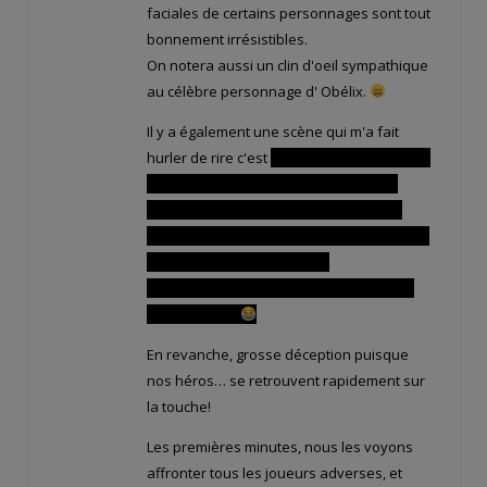
faciales de certains personnages sont tout
bonnement irrésistibles.
On notera aussi un clin d'oeil sympathique
au célèbre personnage d' Obélix.
Il y a également une scène qui m'a fait
hurler de rire c'est
Tristepin qui est mort de
peur à l'idée que Evangelyne reste un
homme jusqu'à la fin des jours… et qui
imagine celle ci en robe avec son physique
de mastodonte bodybuildé!
La tête qu'il faisait à ce moment là était à
hurler de rire!
En revanche, grosse déception puisque
nos héros… se retrouvent rapidement sur
la touche!
Les premières minutes, nous les voyons
affronter tous les joueurs adverses, et