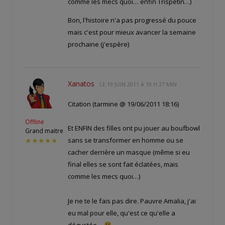
comme les mecs quoi… enfin Trispetin…)
Bon, l'histoire n'a pas progressé du pouce
mais c'est pour mieux avancer la semaine
prochaine (j'espère)
Xanatos
LE
19 JUIN 2011 À 19 H 37 MIN
Citation (tarmine @ 19/06/2011 18:16)
Offline
Et ENFIN des filles ont pu jouer au boufbowl
Grand maitre
sans se transformer en homme ou se
★★★★★
cacher derrière un masque (même si eu
final elles se sont fait éclatées, mais
comme les mecs quoi…)
Je ne te le fais pas dire. Pauvre Amalia, j'ai
eu mal pour elle, qu'est ce qu'elle a
dégustée…