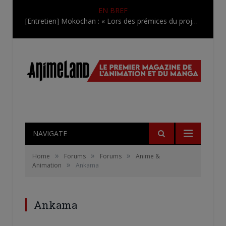
EN BREF
[Entretien] Mokochan : « Lors des prémices du projet, il était déjà demandé de suivre au mieux le manga originel.»
NAVIGATE
»
»
»
Home
Forums
Forums
Anime &
»
Animation
Ankama
Ankama