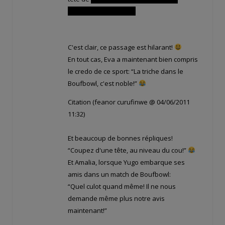
dessus bras dessous!
C'est clair, ce passage est hilarant!
En tout cas, Eva a maintenant bien compris
le credo de ce sport: “La triche dans le
Boufbowl, c'est noble!”
Citation (feanor curufinwe @ 04/06/2011
11:32)
Et beaucoup de bonnes répliques!
“Coupez d'une tête, au niveau du cou!”
Et Amalia, lorsque Yugo embarque ses
amis dans un match de Boufbowl:
“Quel culot quand même! Il ne nous
demande même plus notre avis
maintenant!”