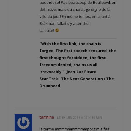
apothéose! Pas beaucoup de Boufbowl, en
définitive, mais du charclage digne de la
ville du jour! En même temps, en allant à
Brâkmar, fallait s'y attendre!
La suite!
"With the first link, the chain is
forged. The first speech censured, the
first thought forbidden, the first
freedom denied, chains us all
irrevocably." -Jean-Luc Picard
Star Trek - The Next Generation / The
Drumhead
tarmine
LE
19 JUIN 2011 À 19 H 16 MIN
le terme mmmmmmmmmmporg m'a fait