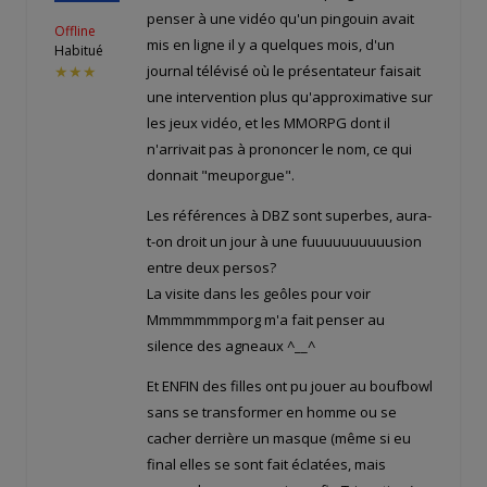
penser à une vidéo qu'un pingouin avait
Offline
mis en ligne il y a quelques mois, d'un
Habitué
journal télévisé où le présentateur faisait
★★★
une intervention plus qu'approximative sur
les jeux vidéo, et les MMORPG dont il
n'arrivait pas à prononcer le nom, ce qui
donnait "meuporgue".
Les références à DBZ sont superbes, aura-
t-on droit un jour à une fuuuuuuuuuusion
entre deux persos?
La visite dans les geôles pour voir
Mmmmmmmporg m'a fait penser au
silence des agneaux ^__^
Et ENFIN des filles ont pu jouer au boufbowl
sans se transformer en homme ou se
cacher derrière un masque (même si eu
final elles se sont fait éclatées, mais