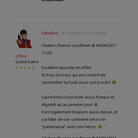
Xanatos
LE
4 JUIN 2011 À 19 H 09 MIN
Citation (feanor curufinwe @ 04/06/2011
11:32)
Offline
Grand maitre
Excellent épisode en effet!
★★★★★
Et Kriss la Krass qui est content de
rassembler la foule pour son procès!
Sacré Kriss! il est resté aussi frimeur et
déjanté qu'au premier jour!
Il est également toujours aussi classe, et
j'ai hâte de voir comment sera son
“partenariat” avec nos héros.