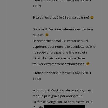
Citation (feanor curufinwe @ 04/06/2011
11:32)
Et tu as remarqué le 01 sur sa poitrine?
Oui exact! c'est une référence évidente à
l'Eva-01.
En revanche, “Amalius” est torse nu et
espérons pour notre jolie sadidette qu'elle
ne redeviendra pas une fille en plein
milieu du match ou elle risque de se
trouver extrêmement embarrassée!
Citation (feanor curufinwe @ 04/06/2011
11:32)
Je crois qu'il s'agit bien de leur voix, mais
rendue plus grave par ordinateur!
La tête d'Evangelion, sa barbichette, et la
tête de
Tristepin quand ils sont bras