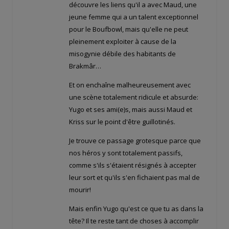
découvre les liens qu'il a avec Maud, une
jeune femme qui a un talent exceptionnel
pour le Boufbowl, mais qu'elle ne peut
pleinement exploiter à cause de la
misogynie débile des habitants de
Brakmâr…
Et on enchaîne malheureusement avec
une scène totalement ridicule et absurde:
Yugo et ses ami(e)s, mais aussi Maud et
Kriss sur le point d'être guillotinés.
Je trouve ce passage grotesque parce que
nos héros y sont totalement passifs,
comme s'ils s'étaient résignés à accepter
leur sort et qu'ils s'en fichaient pas mal de
mourir!
Mais enfin Yugo qu'est ce que tu as dans la
tête? Il te reste tant de choses à accomplir