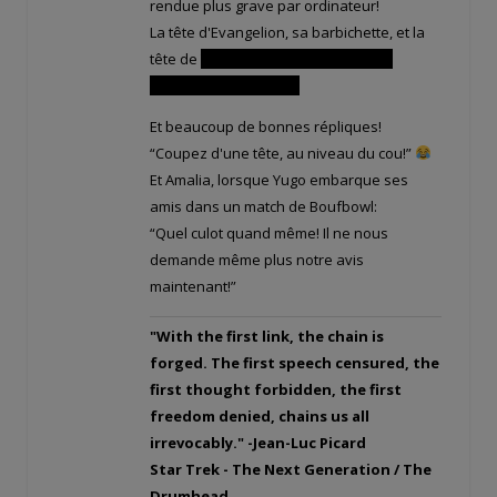
rendue plus grave par ordinateur!
La tête d'Evangelion, sa barbichette, et la
tête de
Tristepin quand ils sont bras
dessus bras dessous!
Et beaucoup de bonnes répliques!
“Coupez d'une tête, au niveau du cou!”
Et Amalia, lorsque Yugo embarque ses
amis dans un match de Boufbowl:
“Quel culot quand même! Il ne nous
demande même plus notre avis
maintenant!”
"With the first link, the chain is
forged. The first speech censured, the
first thought forbidden, the first
freedom denied, chains us all
irrevocably." -Jean-Luc Picard
Star Trek - The Next Generation / The
Drumhead