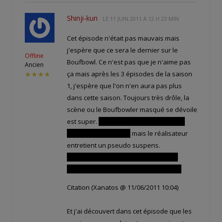
Shinji-kun
LE
11 JUIN 2011 À 12 H 23 MIN
Cet épisode n'était pas mauvais mais
j'espère que ce sera le dernier sur le
Offline
Boufbowl. Ce n'est pas que je n'aime pas
Ancien
ça mais après les 3 épisodes de la saison
★★★★
1, j'espère que l'on n'en aura pas plus
dans cette saison. Toujours très drôle, la
scène ou le Boufbowler masqué se dévoile
est super.
Tout le monde se doute bien
que c'est une femme
mais le réalisateur
entretient un pseudo suspens.
Apparemment Kriss l'a connait. Je me
demande bien quelle est leur histoire.
Citation (Xanatos @ 11/06/2011 10:04)
Et j'ai découvert dans cet épisode que les