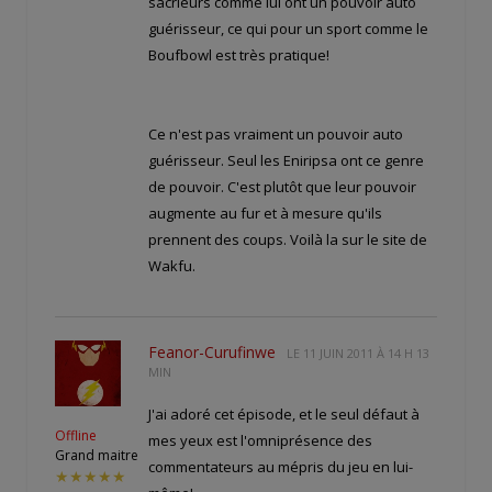
sacrieurs comme lui ont un pouvoir auto
guérisseur, ce qui pour un sport comme le
Boufbowl est très pratique!
Ce n'est pas vraiment un pouvoir auto
guérisseur. Seul les Eniripsa ont ce genre
de pouvoir. C'est plutôt que leur pouvoir
augmente au fur et à mesure qu'ils
prennent des coups. Voilà la
sur le site de
Wakfu.
Feanor-Curufinwe
LE
11 JUIN 2011 À 14 H 13
MIN
J'ai adoré cet épisode, et le seul défaut à
Offline
mes yeux est l'omniprésence des
Grand maitre
commentateurs au mépris du jeu en lui-
★★★★★