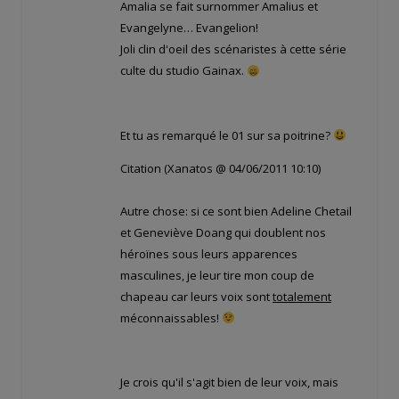
Amalia se fait surnommer Amalius et
Evangelyne… Evangelion!
Joli clin d'oeil des scénaristes à cette série
culte du studio Gainax.
Et tu as remarqué le 01 sur sa poitrine?
Citation (Xanatos @ 04/06/2011 10:10)
Autre chose: si ce sont bien Adeline Chetail
et Geneviève Doang qui doublent nos
héroïnes sous leurs apparences
masculines, je leur tire mon coup de
chapeau car leurs voix sont
totalement
méconnaissables!
Je crois qu'il s'agit bien de leur voix, mais