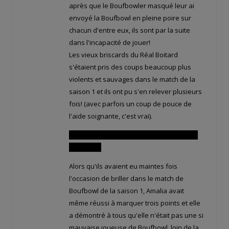
après que le Boufbowler masqué leur ai
envoyé la Boufbowl en pleine poire sur
chacun d'entre eux, ils sont par la suite
dans l'incapacité de jouer!
Les vieux briscards du Réal Boitard
s'étaient pris des coups beaucoup plus
violents et sauvages dans le match de la
saison 1 et ils ont pu s'en relever plusieurs
fois! (avec parfois un coup de pouce de
l'aide soignante, c'est vrai).
Et aucun de nos héros n'a pu marquer un
seul point!
Alors qu'ils avaient eu maintes fois
l'occasion de briller dans le match de
Boufbowl de la saison 1, Amalia avait
même réussi à marquer trois points et elle
a démontré à tous qu'elle n'était pas une si
mauvaise joueuse de Boufbowl, loin de la