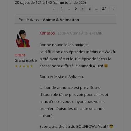
20 sujets de 121 à 140 (sur un total de 525)
←
1
…
6
7
8
…
27
→
Posté dans :
Anime & Animation
Xanatos
LE
29 MAI 2011 À 19 H 43 MIN
Bonne nouvelle les ami(e)s!
La diffusion des épisodes inédits de Wakfu
Offline
a été avancée et le 10e épisode “Kriss la
Grand maitre
Krass” sera diffusé le samedi 4 Juin!
★★★★★
Source: le site d'Ankama.
La bande annonce est par ailleurs
disponible (à ne pas voir pour celles et
ceux d'entre vous n'ayant pas vu les
premiers épisodes de cette seconde
saison):
Et on aura droit à du BOUFBOWL! Yeah!