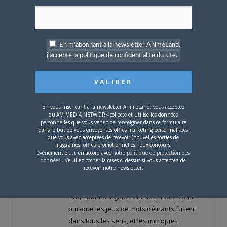
Star Trek - The Next Generation / The
Drumhead
En m'abonnant à la newsletter AnimeLand,
j'accepte la politique de confidentialité du site.
Xanatos
LE
11 JUIN 2011 À 11 H 04 MIN
Bon j'ai vu l'épisode d'aujourd'hui, et j'ai un
En vous inscrivant à la newsletter AnimeLand, vous acceptez
avis assez spécial car je l'ai trouvé
qu'AM MEDIA NETWORK collecte et utilise les données
Offline
excellent… et décevant!
personnelles que vous venez de renseigner dans ce formulaire
Grand maitre
dans le but de vous envoyer ses offres marketing personnalisées
★★★★★
que vous avez acceptées de recevoir (nouvelles sorties de
Techniquement, la série demeure au top,
magazines, offres promotionnelles, jeux-concours,
les scènes d'action sont toujours aussi
événementiel...), en accord avec
notre politique de protection des
données
. Veuillez cocher la cases ci-dessus si vous acceptez de
musclées et époustouflantes et la mise en
recevoir notre newsletter.
scène est prodigieusement efficace.
L'humour est également au rendez vous
puisque les jeux de mots délirants fusent
dans tous les sens, et les mimiques