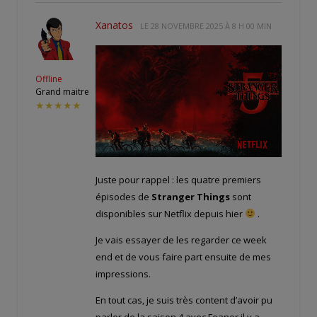
Xanatos
LE
28 NOVEMBRE 2025 À 8 H 00 MIN
Offline
Grand maitre
★★★★★
Juste pour rappel : les quatre premiers
épisodes de
Stranger Things
sont
disponibles sur Netflix depuis hier
.
Je vais essayer de les regarder ce week
end et de vous faire part ensuite de mes
impressions.
En tout cas, je suis très content d’avoir pu
parler de la saison 4 avec Feanor il y a