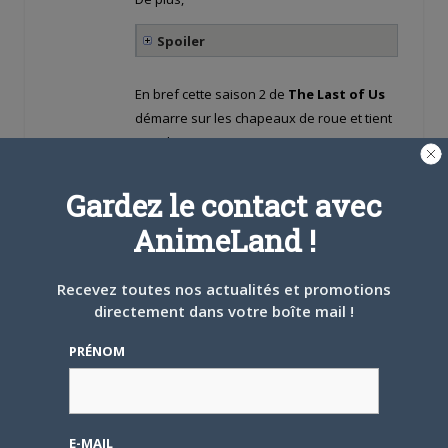
Spoiler
En bref cette saison 2 de
The Last of Us
démarre sur les chapeaux de roue et tient
pour le moment toutes ses promesses.
Vivement la suite !
Gardez le contact avec
AnimeLand !
Recevez toutes nos actualités et promotions
Xanatos
LE
19 MAI 2025 À 18 H 57 MIN
directement dans votre boîte mail !
PRÉNOM
Offline
Grand maitre
★★★★★
E-MAIL