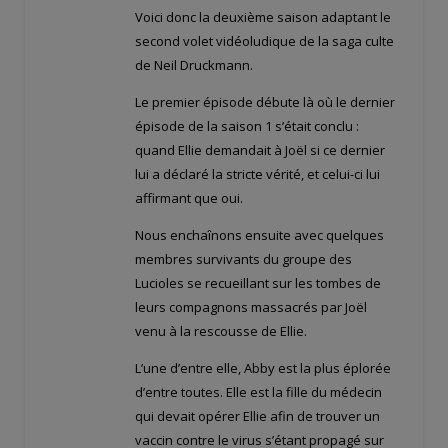
Voici donc la deuxième saison adaptant le
second volet vidéoludique de la saga culte
de Neil Druckmann.
Le premier épisode débute là où le dernier
épisode de la saison 1 s’était conclu :
quand Ellie demandait à Joël si ce dernier
lui a déclaré la stricte vérité, et celui-ci lui
affirmant que oui.
Nous enchaînons ensuite avec quelques
membres survivants du groupe des
Lucioles se recueillant sur les tombes de
leurs compagnons massacrés par Joël
venu à la rescousse de Ellie.
L’une d’entre elle, Abby est la plus éplorée
d’entre toutes. Elle est la fille du médecin
qui devait opérer Ellie afin de trouver un
vaccin contre le virus s’étant propagé sur