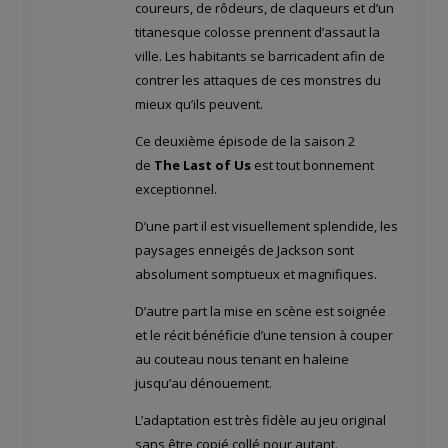
coureurs, de rôdeurs, de claqueurs et d’un
titanesque colosse prennent d’assaut la
ville. Les habitants se barricadent afin de
contrer les attaques de ces monstres du
mieux qu’ils peuvent.
Ce deuxième épisode de la saison 2
de
The Last of Us
est tout bonnement
exceptionnel.
D’une part il est visuellement splendide, les
paysages enneigés de Jackson sont
absolument somptueux et magnifiques.
D’autre part la mise en scène est soignée
et le récit bénéficie d’une tension à couper
au couteau nous tenant en haleine
jusqu’au dénouement.
L’adaptation est très fidèle au jeu original
sans être copié collé pour autant.