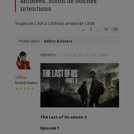
animées…sinon de bonnes
intentions.
9 sujets de 1,501 à 1,509 (sur un total de 1,509)
←
1
…
75
76
Posté dans :
Délire & Divers
Xanatos
LE
15 AVRIL 2025 À 16 H 12 MIN
Offline
Grand maitre
★★★★★
The Last of Us saison 2
Episode 1