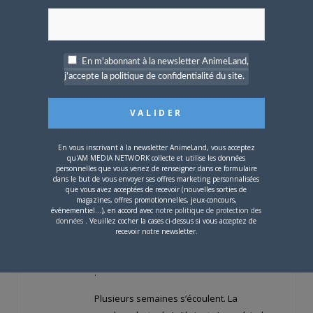
The Last of Us épisode 3 saison 2
En m'abonnant à la newsletter AnimeLand,
Ellie a été ramenée à Jackson. Nous la
j'accepte la politique de confidentialité du site.
voyons se réveiller, mais ensuite, elle
réalise avec horreur et désespoir
Spoiler
En vous inscrivant à la newsletter AnimeLand, vous acceptez
qu'AM MEDIA NETWORK collecte et utilise les données
.
personnelles que vous venez de renseigner dans ce formulaire
dans le but de vous envoyer ses offres marketing personnalisées
Par ailleurs nous voyons également
que vous avez acceptées de recevoir (nouvelles sorties de
magazines, offres promotionnelles, jeux-concours,
Tommy
événementiel...), en accord avec
notre politique de protection des
données
. Veuillez cocher la cases ci-dessus si vous acceptez de
recevoir notre newsletter.
Spoiler
.
Plusieurs semaines s’écoulent. La