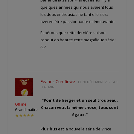
quelques années qui nous avaient tous
les deux enthousiasmé tant elle s’est
avérée être passionnante et émouvante.
Espérons que cette dernière saison
conclut en beauté cette magnifique série !
^_^
Feanor-Curufinwe
LE
30 DÉCEMBRE 2025 À 1
H 45 MIN
“Point de berger et un seul troupeau.
Offline
Chacun veut la même chose, tous sont
Grand maitre
égaux.”
★★★★★
Pluribus
est la nouvelle série de Vince