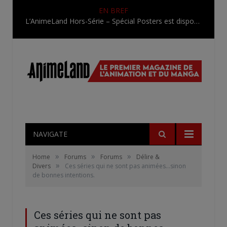
EN BREF
Une nouvelle série TV Digimon en préparation pour 2027
NAVIGATE
»
»
»
Home
Forums
Forums
Délire &
»
Divers
Ces séries qui ne sont pas animées…sinon
de bonnes intentions.
Ces séries qui ne sont pas