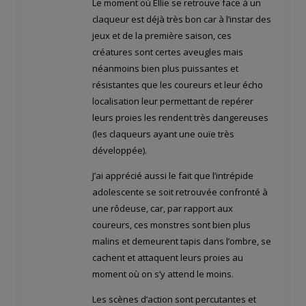
Le moment où Ellie se retrouve face à un
claqueur est déjà très bon car à l’instar des
jeux et de la première saison, ces
créatures sont certes aveugles mais
néanmoins bien plus puissantes et
résistantes que les coureurs et leur écho
localisation leur permettant de repérer
leurs proies les rendent très dangereuses
(les claqueurs ayant une ouïe très
développée).
J’ai apprécié aussi le fait que l’intrépide
adolescente se soit retrouvée confronté à
une rôdeuse, car, par rapport aux
coureurs, ces monstres sont bien plus
malins et demeurent tapis dans l’ombre, se
cachent et attaquent leurs proies au
moment où on s’y attend le moins.
Les scènes d’action sont percutantes et