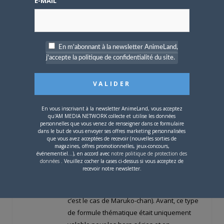
E-MAIL
lorsque j’ai commencé à développer ma
collection DVD ou ma mangathèque et je
ne peux qu’en remercier les différents
intervenants qui ont pris de leur temps
En m'abonnant à la newsletter AnimeLand,
pour réaliser ces chroniques, tant pour les
j'accepte la politique de confidentialité du site.
anime que pour les mangas.
J’ai cité le cas de ”Chibi Maruko-chan” car
autrefois, dans les anciennes formules, ce
titre aurait eu droit à un article, au pire à un
En vous inscrivant à la newsletter AnimeLand, vous acceptez
encart dans la partie news. Mais là, avec
qu'AM MEDIA NETWORK collecte et utilise les données
personnelles que vous venez de renseigner dans ce formulaire
cette formule à thème, difficile pour ce
dans le but de vous envoyer ses offres marketing personnalisées
que vous avez acceptées de recevoir (nouvelles sorties de
genre de titres de trouver une place dans
magazines, offres promotionnelles, jeux-concours,
les pages du mag’, à moins
événementiel...), en accord avec
notre politique de protection des
données
. Veuillez cocher la cases ci-dessus si vous acceptez de
qu’effectivement vous ne fassiez un article
recevoir notre newsletter.
sur les mangas du Ribbon ou sur les
mangas de type biographique (puisque
c’est le cas de Maruko-chan). Avant, ce type
de formule thématique était uniquement