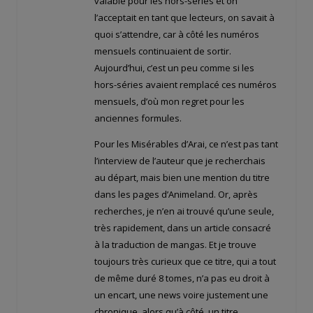
valable pour les hors-séries et on
l’acceptait en tant que lecteurs, on savait à
quoi s’attendre, car à côté les numéros
mensuels continuaient de sortir.
Aujourd’hui, c’est un peu comme si les
hors-séries avaient remplacé ces numéros
mensuels, d’où mon regret pour les
anciennes formules.
Pour les Misérables d’Arai, ce n’est pas tant
l’interview de l’auteur que je recherchais
au départ, mais bien une mention du titre
dans les pages d’Animeland. Or, après
recherches, je n’en ai trouvé qu’une seule,
très rapidement, dans un article consacré
à la traduction de mangas. Et je trouve
toujours très curieux que ce titre, qui a tout
de même duré 8 tomes, n’a pas eu droit à
un encart, une news voire justement une
chronique, alors qu’à côté, un titre