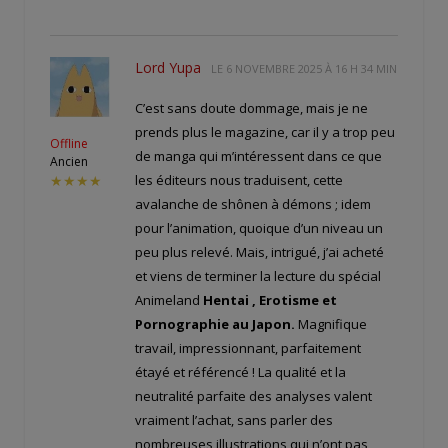
Lord Yupa
LE
6 NOVEMBRE 2025 À 16 H 34 MIN
C’est sans doute dommage, mais je ne
prends plus le magazine, car il y a trop peu
Offline
de manga qui m’intéressent dans ce que
Ancien
les éditeurs nous traduisent, cette
★★★★
avalanche de shônen à démons ; idem
pour l’animation, quoique d’un niveau un
peu plus relevé. Mais, intrigué, j’ai acheté
et viens de terminer la lecture du spécial
Animeland
Hentai , Erotisme et
Pornographie au Japon.
Magnifique
travail, impressionnant, parfaitement
étayé et référencé ! La qualité et la
neutralité parfaite des analyses valent
vraiment l’achat, sans parler des
nombreuses illustrations qui n’ont pas