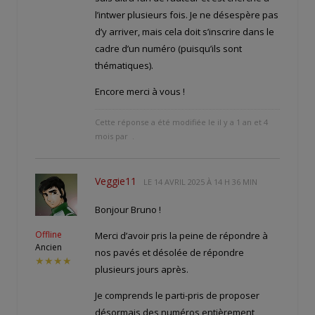
l’intwer plusieurs fois. Je ne désespère pas
d’y arriver, mais cela doit s’inscrire dans le
cadre d’un numéro (puisqu’ils sont
thématiques).
Encore merci à vous !
Cette réponse a été modifiée le il y a 1 an et 4
mois par
.
Veggie11
LE
14 AVRIL 2025 À 14 H 36 MIN
Bonjour Bruno !
Offline
Merci d’avoir pris la peine de répondre à
Ancien
nos pavés et désolée de répondre
★★★★
plusieurs jours après.
Je comprends le parti-pris de proposer
désormais des numéros entièrement