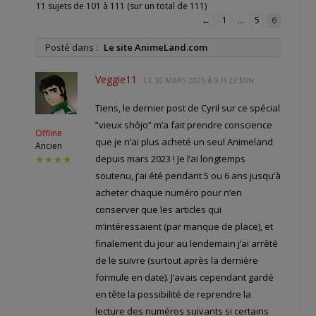
11 sujets de 101 à 111 (sur un total de 111)
←
1
…
5
6
Posté dans :
Le site AnimeLand.com
Veggie11
LE
30 MARS 2025 À 9 H 23 MIN
Tiens, le dernier post de Cyril sur ce spécial
”vieux shôjo” m’a fait prendre conscience
Offline
que je n’ai plus acheté un seul Animeland
Ancien
depuis mars 2023 ! Je l’ai longtemps
★★★★
soutenu, j’ai été pendant 5 ou 6 ans jusqu’à
acheter chaque numéro pour n’en
conserver que les articles qui
m’intéressaient (par manque de place), et
finalement du jour au lendemain j’ai arrêté
de le suivre (surtout après la dernière
formule en date). J’avais cependant gardé
en tête la possibilité de reprendre la
lecture des numéros suivants si certains