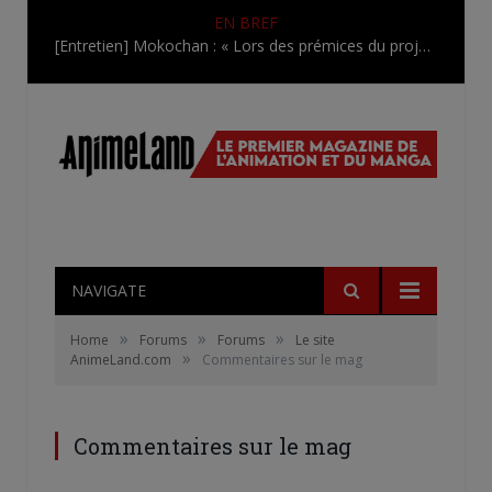
EN BREF
[Entretien] Mokochan : « Lors des prémices du projet, il était déjà demandé de suivre au mieux le manga originel.»
NAVIGATE
»
»
»
Home
Forums
Forums
Le site
»
AnimeLand.com
Commentaires sur le mag
Commentaires sur le mag