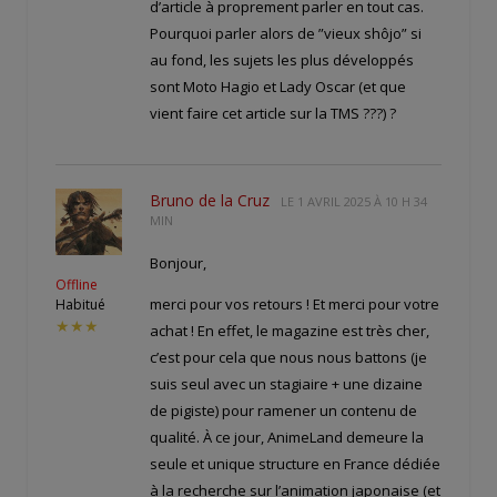
d’article à proprement parler en tout cas.
Pourquoi parler alors de ”vieux shôjo” si
au fond, les sujets les plus développés
sont Moto Hagio et Lady Oscar (et que
vient faire cet article sur la TMS ???) ?
Bruno de la Cruz
LE
1 AVRIL 2025 À 10 H 34
MIN
Bonjour,
Offline
merci pour vos retours ! Et merci pour votre
Habitué
★★★
achat ! En effet, le magazine est très cher,
c’est pour cela que nous nous battons (je
suis seul avec un stagiaire + une dizaine
de pigiste) pour ramener un contenu de
qualité. À ce jour, AnimeLand demeure la
seule et unique structure en France dédiée
à la recherche sur l’animation japonaise (et