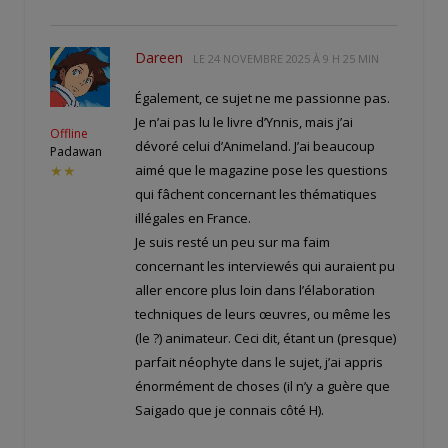
Dareen
LE
24 NOVEMBRE 2025 À 9 H 25 MIN
Également, ce sujet ne me passionne pas.
Je n’ai pas lu le livre d’Ynnis, mais j’ai
Offline
dévoré celui d’Animeland. J’ai beaucoup
Padawan
aimé que le magazine pose les questions
★★
qui fâchent concernant les thématiques
illégales en France.
Je suis resté un peu sur ma faim
concernant les interviewés qui auraient pu
aller encore plus loin dans l’élaboration
techniques de leurs œuvres, ou même les
(le ?) animateur. Ceci dit, étant un (presque)
parfait néophyte dans le sujet, j’ai appris
énormément de choses (il n’y a guère que
Saigado que je connais côté H).