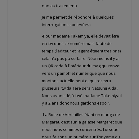
non au traitement).
Je me permet de répondre à quelques
interrogations soulevées :
-Pour madame Takemiya, elle devait être
en itw dans ce numéro mais faute de
temps (l’éditeur et l’agent étaient très pris)
cela n’a pas pu se faire. Néanmoins il y a
un QR code à l’intérieur du mag qui renvoi
vers un pamphlet numérique que nous
montons actuellement et qui recevra
plusieurs itw (la 1ere sera Natsumi Aida).
Nous avons déjà itwé madame Takemiya il
y a 2 ans donc nous gardons espoir.
-La Rose de Versailles étant un manga de
Margaret, c’est sur la galaxie Margaret que
nous nous sommes concentrés. Lorsque
nous faisons un numéro sur Toriyama ou