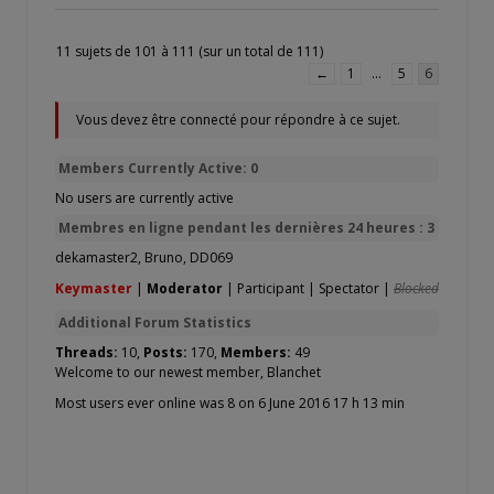
11 sujets de 101 à 111 (sur un total de 111)
←
1
…
5
6
Vous devez être connecté pour répondre à ce sujet.
Members Currently Active: 0
No users are currently active
Membres en ligne pendant les dernières 24 heures : 3
dekamaster2
,
Bruno
,
DD069
Keymaster
|
Moderator
|
Participant
|
Spectator
|
Blocked
Additional Forum Statistics
Threads:
10,
Posts:
170,
Members:
49
Welcome to our newest member,
Blanchet
Most users ever online was 8 on 6 June 2016 17 h 13 min