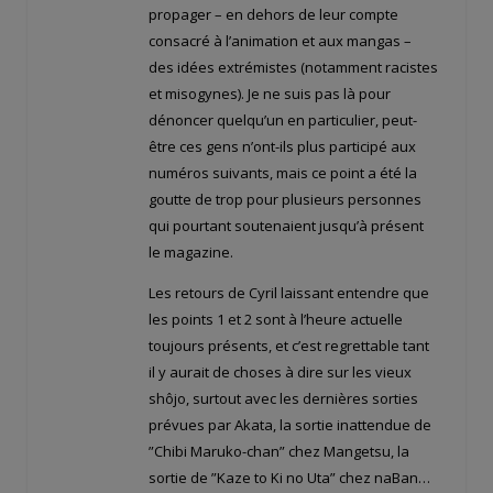
propager – en dehors de leur compte
consacré à l’animation et aux mangas –
des idées extrémistes (notamment racistes
et misogynes). Je ne suis pas là pour
dénoncer quelqu’un en particulier, peut-
être ces gens n’ont-ils plus participé aux
numéros suivants, mais ce point a été la
goutte de trop pour plusieurs personnes
qui pourtant soutenaient jusqu’à présent
le magazine.
Les retours de Cyril laissant entendre que
les points 1 et 2 sont à l’heure actuelle
toujours présents, et c’est regrettable tant
il y aurait de choses à dire sur les vieux
shôjo, surtout avec les dernières sorties
prévues par Akata, la sortie inattendue de
”Chibi Maruko-chan” chez Mangetsu, la
sortie de ”Kaze to Ki no Uta” chez naBan…