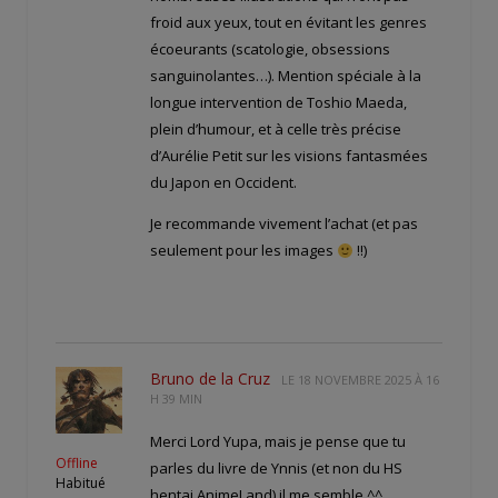
froid aux yeux, tout en évitant les genres
écoeurants (scatologie, obsessions
sanguinolantes…). Mention spéciale à la
longue intervention de Toshio Maeda,
plein d’humour, et à celle très précise
d’Aurélie Petit sur les visions fantasmées
du Japon en Occident.
Je recommande vivement l’achat (et pas
seulement pour les images
!!)
Bruno de la Cruz
LE
18 NOVEMBRE 2025 À 16
H 39 MIN
Merci Lord Yupa, mais je pense que tu
Offline
parles du livre de Ynnis (et non du HS
Habitué
hentai AnimeLand) il me semble ^^