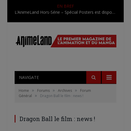
EN BREF
L’AnimeLand Hors-Série – Spécial Posters est disponible !
NAVIGATE
»
»
»
Home
Forums
Archives
Forum
»
Général
Dragon Ball le film : news !
Dragon Ball le film : news !