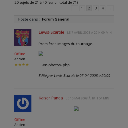
20 sujets de 21 à 40 (sur un total de 71)
←
1
2
3
4
→
Posté dans :
Forum Général
Lewis-Scarole
LE
7 AVRIL 2008 À 20 H 09 MIN
Premières images du tournage…
Offline
Ancien
★★★★
…-en-photos-.php
Edité par Lewis Scarole le 07-04-2008 à 20:09
Kaiser Panda
LE
15 MAI 2008 À 18 H 54 MIN
Offline
Ancien