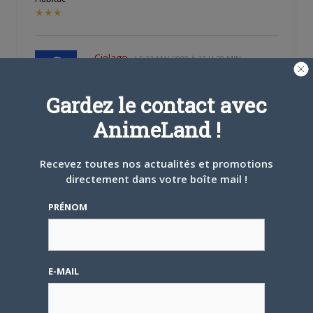
★★★
Cielago
LE
23 MAI 2008 À 15 H 29 MIN
C’est relatif…
Gardez le contact avec
Offline
Mais sans la coiffure débile,
AnimeLand !
Habitué
★★★
Recevez toutes nos actualités et promotions
directement dans votre boîte mail !
VashTheStamped
LE
23 MAI 2008 À 22 H 09
MIN
PRÉNOM
Citation (Cielago)
Offline
Habitué
C’est relatif…
★★★
E-MAIL
Mais sans la coiffure débile,