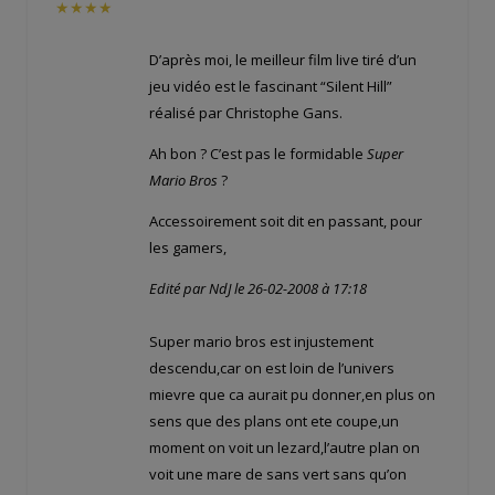
★★★★
D’après moi, le meilleur film live tiré d’un
jeu vidéo est le fascinant “Silent Hill”
réalisé par Christophe Gans.
Ah bon ? C’est pas le formidable
Super
Mario Bros
?
Accessoirement soit dit en passant, pour
les gamers,
Edité par NdJ le 26-02-2008 à 17:18
Super mario bros est injustement
descendu,car on est loin de l’univers
mievre que ca aurait pu donner,en plus on
sens que des plans ont ete coupe,un
moment on voit un lezard,l’autre plan on
voit une mare de sans vert sans qu’on