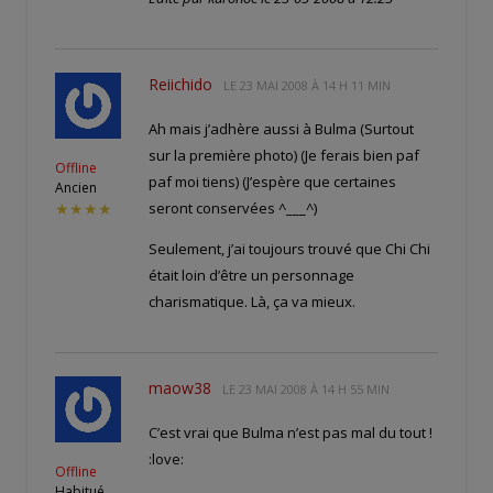
Reiichido
LE
23 MAI 2008 À 14 H 11 MIN
Ah mais j’adhère aussi à Bulma (Surtout
sur la première photo) (Je ferais bien paf
Offline
paf moi tiens) (J’espère que certaines
Ancien
seront conservées ^___^)
★★★★
Seulement, j’ai toujours trouvé que Chi Chi
était loin d’être un personnage
charismatique. Là, ça va mieux.
maow38
LE
23 MAI 2008 À 14 H 55 MIN
C’est vrai que Bulma n’est pas mal du tout !
:love:
Offline
Habitué