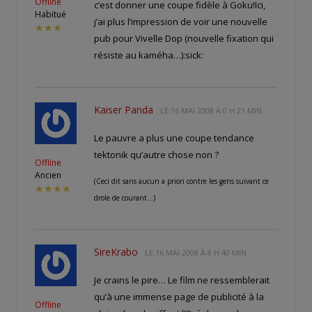
Offline
c’est donner une coupe fidèle à Goku!Ici,
Habitué
j’ai plus l’impression de voir une nouvelle
★★★
pub pour Vivelle Dop (nouvelle fixation qui
résiste au kaméha…):sick:
Kaiser Panda
LE
16 MAI 2008 À 0 H 21 MIN
Le pauvre a plus une coupe tendance
tektonik qu’autre chose non ?
Offline
Ancien
(Ceci dit sans aucun a priori contre les gens suivant ce
★★★★
drole de courant…)
SireKrabo
LE
16 MAI 2008 À 8 H 40 MIN
Je crains le pire… Le film ne ressemblerait
qu’à une immense page de publicité à la
Offline