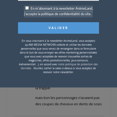
Ha la! Ca va beaucoup mieux parce que le
coup des cheveux multicolores merci
En m'abonnant à la newsletter AnimeLand,
(d’ailleurs plutôt sympa le palmier sur la
j'accepte la politique de confidentialité du site.
tête, c’était à la mode il y a dix ans chez les
Yorkshires…)
En vous inscrivant à la newsletter AnimeLand, vous acceptez
qu'AM MEDIA NETWORK collecte et utilise les données
jhudson
LE
25 MAI 2008 À 19 H 23 MIN
personnelles que vous venez de renseigner dans ce formulaire
dans le but de vous envoyer ses offres marketing personnalisées
faire un film live de Dragon ball tout en
que vous avez acceptées de recevoir (nouvelles sorties de
magazines, offres promotionnelles, jeux-concours,
respectant le look des perso,c’est limite
événementiel...), en accord avec
notre politique de protection des
Offline
données
. Veuillez cocher la cases ci-dessus si vous acceptez de
impossible a appriorie, je penssais pareil
Ancien
recevoir notre newsletter.
d’asterix et ils ont reussi pour le premier
★★★★
film,mais l’esprit de Goscinny etait passé a
la trappe!
mais bon les personnages n’avaient pas
des coupes de cheveux en dents de scies