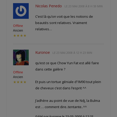
Nicolas Penedo
LE
23 MAI 2008 À 8 H 59 MIN
C’est là qu’on voit que les notions de
beautés sont relatives. Vraiment
Offline
relatives…
Ancien
★★★★
Kuronoe
LE
23 MAI 2008 À 12 H 23 MIN
qu’est ce que Chow Yun Fat est allé faire
dans cette galère ?
Offline
Ancien
Et puis un tortue géniale d’1M90 tout plein
★★★★
de cheveux c’est dans l’esprit ^^
J’adhère au point de vue de Ndj, la Bulma
est … comment dire..tentante..^^
Edité par kuronoe le 23-05-2008 à 12:25