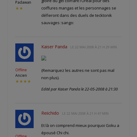
gloire du gel coiffant l’Oréal pour des
Padawan
coiffures mangas et les personnages se
★★
défieront dans des duels de tecktonik
sauvages :sango:
Kaiser Panda
LE
22 MAI 2008 À 21 H 29 MIN
Offline
(Remarquez les autres ne sont pas mal
Ancien
non plus).
★★★★
Edité par Kaiser Panda le 22-05-2008 à 21:30
Reiichido
LE
22 MAI 2008 À 21 H 47 MIN
Et là on comprend mieux pourquoi Goku a
épousé Chi chi.
Offline