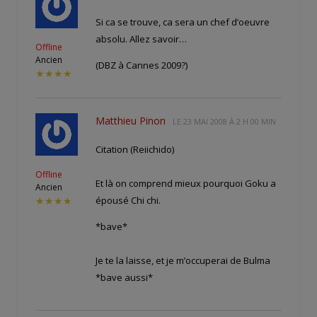
Si ca se trouve, ca sera un chef d’oeuvre
absolu. Allez savoir…
Offline
Ancien
(DBZ à Cannes 2009?)
★★★★
Matthieu Pinon
LE
23 MAI 2008 À 2 H 00 MIN
Citation (Reiichido)
Offline
Et là on comprend mieux pourquoi Goku a
Ancien
épousé Chi chi.
★★★★
*bave*
Je te la laisse, et je m’occuperai de Bulma
*bave aussi*