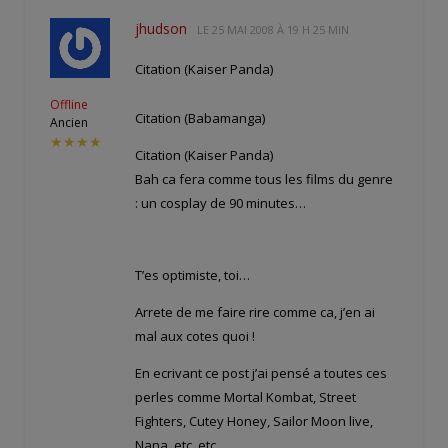
jhudson
LE
25 MAI 2008 À 19 H 25 MIN
Citation (Kaiser Panda)
Offline
Citation (Babamanga)
Ancien
★★★★
Citation (Kaiser Panda)
Bah ca fera comme tous les films du genre
: un cosplay de 90 minutes…
T’es optimiste, toi…
Arrete de me faire rire comme ca, j’en ai
mal aux cotes quoi !
En ecrivant ce post j’ai pensé a toutes ces
perles comme Mortal Kombat, Street
Fighters, Cutey Honey, Sailor Moon live,
Nana, etc, etc…