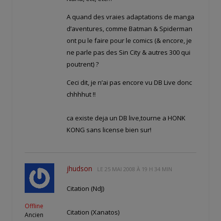
A quand des vraies adaptations de manga
d’aventures, comme Batman & Spiderman
ont pu le faire pour le comics (& encore, je
ne parle pas des Sin City & autres 300 qui
poutrent) ?
Ceci dit, je n’ai pas encore vu DB Live donc
chhhhut !!
ca existe deja un DB live,tourne a HONK
KONG sans license bien sur!
jhudson
LE
25 MAI 2008 À 19 H 34 MIN
Citation (NdJ)
Offline
Citation (Xanatos)
Ancien