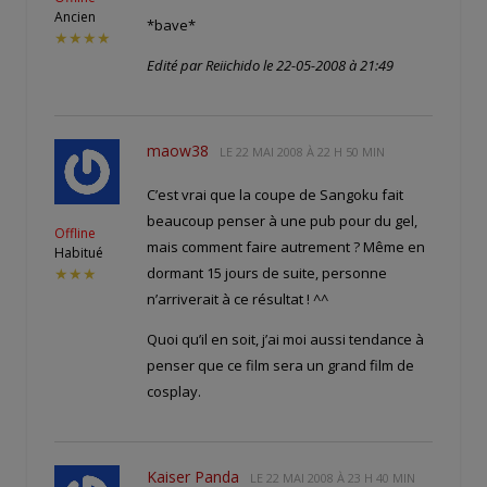
Ancien
*bave*
★★★★
Edité par Reiichido le 22-05-2008 à 21:49
maow38
LE
22 MAI 2008 À 22 H 50 MIN
C’est vrai que la coupe de Sangoku fait
beaucoup penser à une pub pour du gel,
Offline
mais comment faire autrement ? Même en
Habitué
dormant 15 jours de suite, personne
★★★
n’arriverait à ce résultat ! ^^
Quoi qu’il en soit, j’ai moi aussi tendance à
penser que ce film sera un grand film de
cosplay.
Kaiser Panda
LE
22 MAI 2008 À 23 H 40 MIN