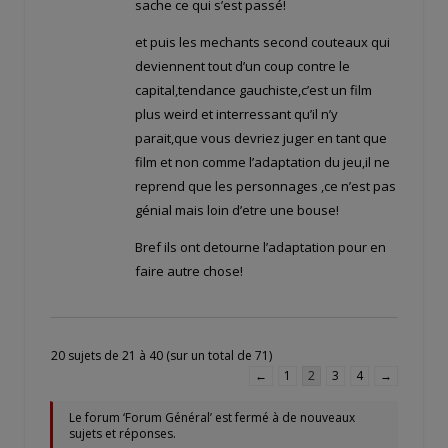
sache ce qui s’est passé!
et puis les mechants second couteaux qui
deviennent tout d’un coup contre le
capital,tendance gauchiste,c’est un film
plus weird et interressant qu’il n’y
parait,que vous devriez juger en tant que
film et non comme l’adaptation du jeu,il ne
reprend que les personnages ,ce n’est pas
génial mais loin d’etre une bouse!
Bref ils ont detourne l’adaptation pour en
faire autre chose!
20 sujets de 21 à 40 (sur un total de 71)
←
1
2
3
4
→
Le forum ‘Forum Général’ est fermé à de nouveaux
sujets et réponses.