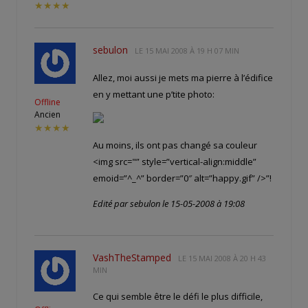
★★★★
sebulon
LE
15 MAI 2008 À 19 H 07 MIN
Allez, moi aussi je mets ma pierre à l’édifice
en y mettant une p’tite photo:
Offline
Ancien
★★★★
Au moins, ils ont pas changé sa couleur
<img src="
” style=”vertical-align:middle”
emoid=”^_^” border=”0″ alt=”happy.gif” />”!
Edité par sebulon le 15-05-2008 à 19:08
VashTheStamped
LE
15 MAI 2008 À 20 H 43
MIN
Ce qui semble être le défi le plus difficile,