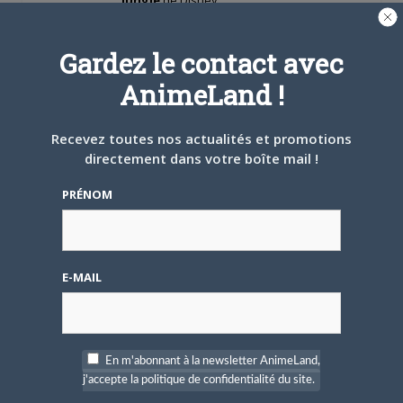
Gardez le contact avec
AnimeLand !
Recevez toutes nos actualités et promotions
directement dans votre boîte mail !
PRÉNOM
3 sujets de 61 à 63 (sur un total de 63)
←
1
…
3
4
Vous devez être connecté pour répondre à ce sujet.
E-MAIL
Members Currently Active: 0
No users are currently active
Membres en ligne pendant les dernières 24 heures : 3
DD069
,
dekamaster2
,
Bruno
En m'abonnant à la newsletter AnimeLand,
j'accepte la politique de confidentialité du site.
Keymaster
|
Moderator
|
Participant
|
Spectator
|
Blocked