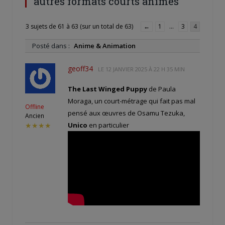
autres formats courts animés
3 sujets de 61 à 63 (sur un total de 63)
←
1
…
3
4
Posté dans :
Anime & Animation
geoff34
LE
12 JANVIER 2025 À 22 H 35 MIN
The Last Winged Puppy
de Paula
Moraga, un court-métrage qui fait pas mal
Offline
pensé aux œuvres de Osamu Tezuka,
Ancien
Unico
en particulier
★★★★