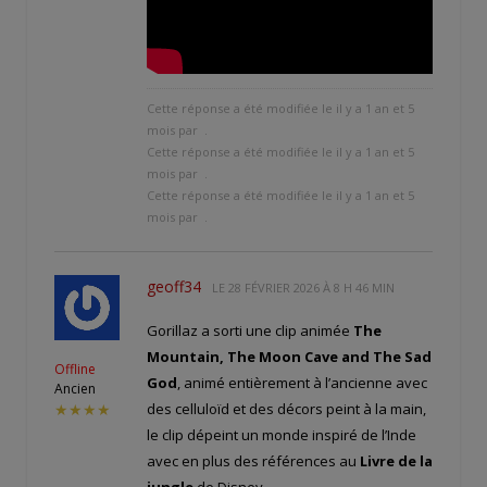
Cette réponse a été modifiée le il y a 1 an et 5
mois par
.
Cette réponse a été modifiée le il y a 1 an et 5
mois par
.
Cette réponse a été modifiée le il y a 1 an et 5
mois par
.
geoff34
LE
28 FÉVRIER 2026 À 8 H 46 MIN
Gorillaz a sorti une clip animée
The
Mountain, The Moon Cave and The Sad
Offline
God
, animé entièrement à l’ancienne avec
Ancien
des celluloïd et des décors peint à la main,
★★★★
le clip dépeint un monde inspiré de l’Inde
avec en plus des références au
Livre de la
jungle
de Disney