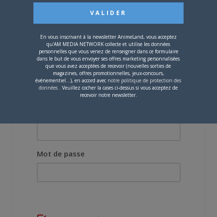
Additional Forum Statistics
Threads:
10,
Posts:
170,
Members:
49
Welcome to our newest member,
Blanchet
En vous inscrivant à la newsletter AnimeLand, vous acceptez
Most users ever online was 8 on 6 June 2016 17 h 13 min
qu'AM MEDIA NETWORK collecte et utilise les données
personnelles que vous venez de renseigner dans ce formulaire
dans le but de vous envoyer ses offres marketing personnalisées
que vous avez acceptées de recevoir (nouvelles sorties de
magazines, offres promotionnelles, jeux-concours,
événementiel...), en accord avec
notre politique de protection des
données
. Veuillez cocher la cases ci-dessus si vous acceptez de
recevoir notre newsletter.
Nom d'utilisateur ou adresse e-mail
Mot de passe