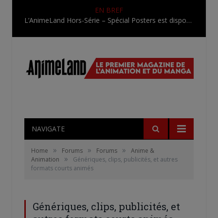
EN BREF
L’AnimeLand Hors-Série – Spécial Posters est disponible !
NAVIGATE
»
»
»
Home
Forums
Forums
Anime &
»
Animation
Génériques, clips, publicités, et autres
formats courts animés
Génériques, clips, publicités, et