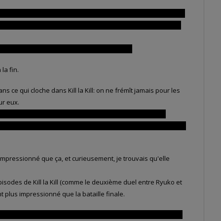
acrifice héroïque” de Gamagori et immédiatement après, Mako
e qui annihile totalement l'émotion qu'aurait pu véhiculer ce
uisque Gamagori est revenu en pleine forme.
la fin.
s ce qui cloche dans Kill la Kill: on ne frémît jamais pour les
ur eux.
te, m'aurait davantage ému si il n'y avait pas eu tant de
rotagonistes, ce qui fait que l'impact émotionnel de son trépas
 impressionné que ça, et curieusement, je trouvais qu'elle
sodes de Kill la Kill (comme le deuxième duel entre Ryuko et
plus impressionné que la bataille finale.
e Ryukô qui deviennent jaunes lors de la bataille finale sont