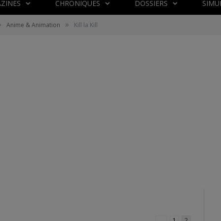
ZINES
CHRONIQUES
DOSSIERS
SIMU
»
»
Anime & Animation
Kill la Kill
←
1
2