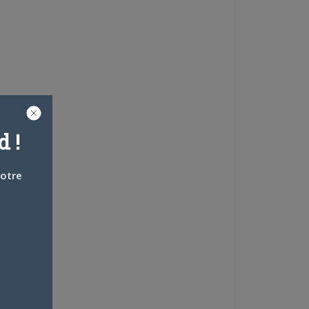
 !
votre