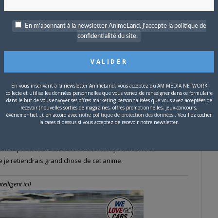
 ce sont Satsuki et ses quatre lieutenants. Même s'ils ne font
eaucoup aimé leur développement dans cette dernière partie ; la
la volonté de fer de Satsuki combinée à une certaine classe (
la
En m'abonnant à la newsletter AnimeLand, j'accepte la politique de
confidentialité du site.
 uniquement avec ses pieds
).
umes, je dois dire que je ne l'aime pas, les armures bikinis
uc. Il y a du fan service, en particulier lors des scènes de
n détail de l'anatomie généreuse des filles mais à part ces
En vous inscrivant à la newsletter AnimeLand, vous acceptez qu'AM MEDIA NETWORK
 insistant sur les plans osés, en tous cas dans sa dernière
collecte et utilise les données personnelles que vous venez de renseigner dans ce formulaire
dans le but de vous envoyer ses offres marketing personnalisées que vous avez acceptées de
recevoir (nouvelles sorties de magazines, offres promotionnelles, jeux-concours,
événementiel...), en accord avec
notre politique de protection des données
. Veuillez cocher
la cases ci-dessus si vous acceptez de recevoir notre newsletter.
c l'avis de Xanatos : le début de Kill la Kill est très prometteur
ié de parcours mais parvient à sauver un peu les meubles pour
arismatique Satsuki et de certaines musiques vraiment
 je retiendrais grand chose de cet anime.
elligent ici]