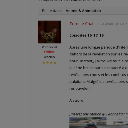
Posté dans :
Anime & Animation
Tom Le Chat
LE
21 AVRIL 2014 À 2
Episodes 16, 17, 18
Après une longue période d'interru
Participant
Offline
dehors de la révélation sur les r
Ancien
pour l'instant), j'ai trouvé tout l
★★★★
la série brillait par sa capacité à
révélations chocs et les combats é
palpitant. Malgré les révélations s
renouveler.
A suivre.
[Insérez une citation qui donne l'air int