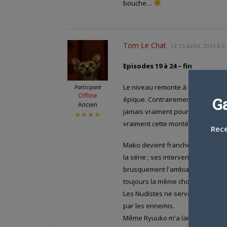
bouche…
Tom Le Chat
LE
25 AVRIL 2014 À 0
Episodes 19 à 24 – fin
Le niveau remonte à partir de l'ép
Participant
Offline
G
épique. Contrairement à TTGL, on 
Ancien
jamais vraiment pour le sort des
★★★★
vraiment cette montée en puissan
Rece
Mako devient franchement lassan
la série ; ses interventions qui 
brusquement l'ambiance de la scè
toujours la même chose.
Les Nudistes ne servent finalemen
par les ennemis.
Même Ryuuko m'a laissé plutôt ind