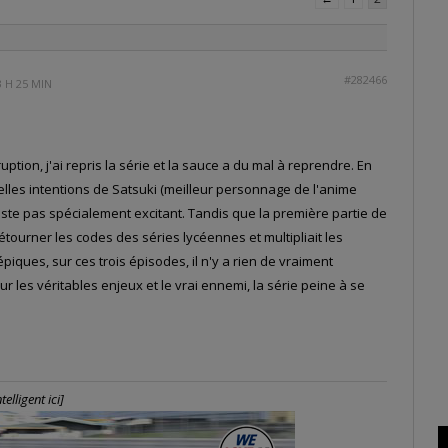
#282466
3 H 25 MIN
ption, j'ai repris la série et la sauce a du mal à reprendre. En
éelles intentions de Satsuki (meilleur personnage de l'anime
e reste pas spécialement excitant. Tandis que la première partie de
 détourner les codes des séries lycéennes et multipliait les
piques, sur ces trois épisodes, il n'y a rien de vraiment
ur les véritables enjeux et le vrai ennemi, la série peine à se
elligent ici]