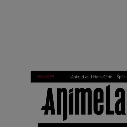
EN BREF
L’AnimeLand Hors-Série – Spécia