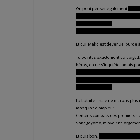
On peut penser également
Au “s
pleure des larmes hyper cartoon c
moment tragique…
Qui finalement n'en fut pas un p
Et oui, Mako est devenue lourde à 
Tu pointes exactement du doigt dan
héros, on ne s'inquiète jamais po
La mort de Senketsu, bien que tris
“retours inattendus” des autres p
fut hélas amoindri.
La bataille finale ne m'a pas plus
manquait d'ampleur.
Certains combats des premiers épi
Sanegayama) m'avaient largement 
Et puis,bon,
même si les cheveux d