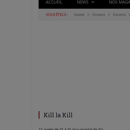
ACCUEIL
NEWS
NOS MAGA
»
»
VOUS ÊTES À :
Home
Forums
Forums
Kill la Kill
11 sujets de 21 à 31 (sur un total de 31)