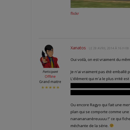
flickr
Xanatos
LE
28 AVRIL 2014 À 16 H 08
Oui voilà, on est vraiment du mê
Je n'ai vraiment pas été emballé pa
Participant
Offline
L'élément qui m'a le plus irrité e
Grand maitre
se fait transpercer, elle pousse 
★★★★★
croirait que par la suite, elle allait
Ou encore Ragyo qui fait une men
plan qui se comporte comme une g
nananananèreuuuu !” ce qui fiche 
méchante de la série.