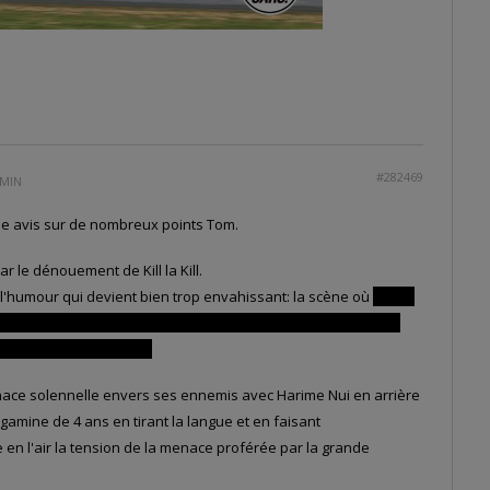
#282469
 MIN
me avis sur de nombreux points Tom.
r le dénouement de Kill la Kill.
st l'humour qui devient bien trop envahissant: la scène où
Ragyo
une onomatopée ridicule du genre “DUUUUUH ?” À la limite, on
 faire un rire à la Dingo !
ace solennelle envers ses ennemis avec Harime Nui en arrière
amine de 4 ans en tirant la langue et en faisant
en l'air la tension de la menace proférée par la grande