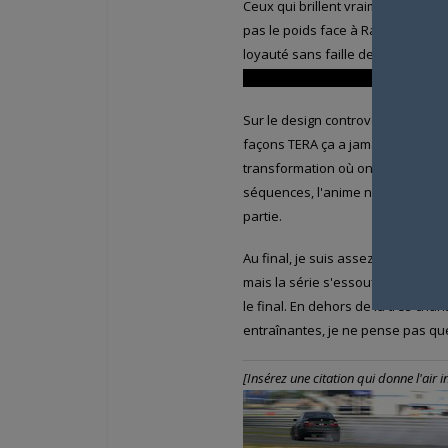
Ceux qui brillent vraiment en fait,
pas le poids face à Ragyô, j'ai b
loyauté sans faille des quatre et 
scène où elle s'évade et combat
Sur le design controversé des cost
façons TERA ça a jamais été mon tr
transformation où on ne perd aucu
séquences, l'anime n'est pas trop
partie.
Au final, je suis assez d'accord ave
mais la série s'essouffle en moit
le final. En dehors de la très ch
entraînantes, je ne pense pas que
[Insérez une citation qui donne l'air int