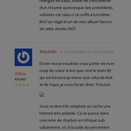
l’intrigue de base, inutile de s’encombrer
d’un résumé quelconque des précédents
volumes car celui-ci se suffit à lui-même.
Bref un régal et un de mes album favoris
de cette année 2007.
Reiichido
LE
10 NOVEMBRE 2007 À 5 H 08 MIN
Et ben moi je voudrais vous parler de mon
coup de coeur à moi que c’est le mien (Et
Offline
qui est beaucoup mieux que celui de Bub
Ancien
et de Yupa, je vous ferais dire) : Poisson.
★★★★
Sous ce titre trés simpliste se cache une
histoire trés pidante. Ca se passe dans
une mine de charbon en Afrique sub-
saharienne, où à la suite du percement