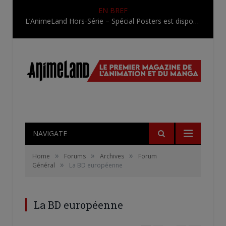
EN BREF
L’AnimeLand Hors-Série – Spécial Posters est disponible !
NAVIGATE
»
»
»
Home
Forums
Archives
Forum
»
Général
La BD européenne
La BD européenne