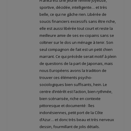
Franka est une jeune femme joyeuse,
sportive, décidée, intelligente… et très
belle, ce qui ne gâche rien. Libérée de
soucis financiers excessifs sans être riche,
elle est aussi libérée tout court et reste la
meilleure amie de ses ex-copains sans se
coltiner sur le dos un ménage à tenir. Son
seul compagnon de fait est un petit chien
marrant. Ce qui précède serait motif à plein
de questions de la part de Japonais, mais
nous Européens avons la tradition de
trouver ces éléments psycho-
sociologiques bien suffisants, hein. Le
centre d’intérêt est l’action, bien rythmée,
bien scénarisée, riche en contexte
pittoresque et documenté : îles
indonésiennes, petit port de la Côte
d’Azur… et donc très beau et très nerveux
dessin, fourmillant de jolis détails.