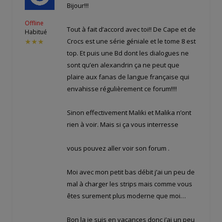
Bijour!!!
Offline
Tout à fait d’accord avec toi!! De Cape et de
Habitué
Crocs est une série géniale et le tome 8 est
★★★
top. Et puis une Bd dont les dialogues ne
sont qu’en alexandrin ça ne peut que
plaire aux fanas de langue française qui
envahisse régulièrement ce forum!!!!
Sinon effectivement Maliki et Malika n’ont
rien à voir. Mais si ça vous interresse
vous pouvez aller voir son forum
.
Moi avec mon petit bas débit j’ai un peu de
mal à charger les strips mais comme vous
êtes surement plus moderne que moi…
Bon la je suis en vacances donc j’ai un peu