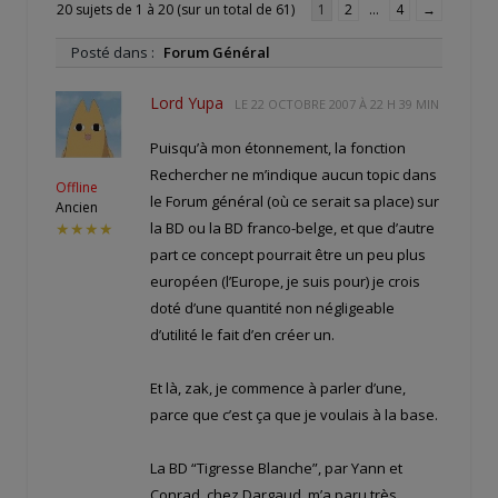
20 sujets de 1 à 20 (sur un total de 61)
1
2
…
4
→
Posté dans :
Forum Général
Lord Yupa
LE
22 OCTOBRE 2007 À 22 H 39 MIN
Puisqu’à mon étonnement, la fonction
Rechercher ne m’indique aucun topic dans
Offline
le Forum général (où ce serait sa place) sur
Ancien
la BD ou la BD franco-belge, et que d’autre
★★★★
part ce concept pourrait être un peu plus
européen (l’Europe, je suis pour) je crois
doté d’une quantité non négligeable
d’utilité le fait d’en créer un.
Et là, zak, je commence à parler d’une,
parce que c’est ça que je voulais à la base.
La BD “Tigresse Blanche”, par Yann et
Conrad, chez Dargaud, m’a paru très