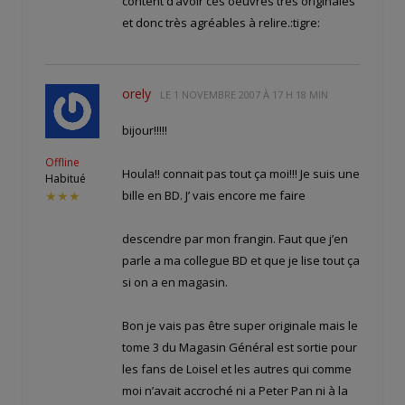
content d’avoir ces oeuvres très originales
et donc très agréables à relire.:tigre:
orely
LE
1 NOVEMBRE 2007 À 17 H 18 MIN
bijour!!!!!
Offline
Houla!! connait pas tout ça moi!!! Je suis une
Habitué
bille en BD. J’ vais encore me faire
★★★
descendre par mon frangin. Faut que j’en
parle a ma collegue BD et que je lise tout ça
si on a en magasin.
Bon je vais pas être super originale mais le
tome 3 du Magasin Général est sortie pour
les fans de Loisel et les autres qui comme
moi n’avait accroché ni a Peter Pan ni à la