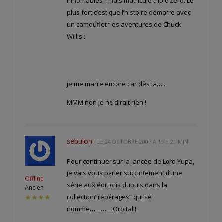
innomables”, mais matricule triple zero. Le
plus fort c’est que l’histoire démarre avec
un camouflet “les aventures de Chuck
Willis :
je me marre encore car dès la…..
MMM non je ne dirait rien !
sebulon
LE
24 OCTOBRE 2007 À 19 H 21 MIN
Pour continuer sur la lancée de Lord Yupa,
je vais vous parler succintement d’une
Offline
série aux éditions dupuis dans la
Ancien
collection”repérages” qui se
★★★★
nomme………….Orbital!!