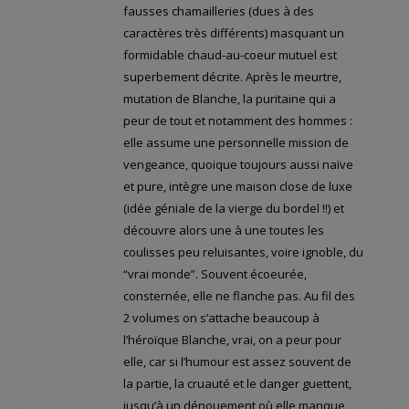
fausses chamailleries (dues à des
caractères très différents) masquant un
formidable chaud-au-coeur mutuel est
superbement décrite. Après le meurtre,
mutation de Blanche, la puritaine qui a
peur de tout et notamment des hommes :
elle assume une personnelle mission de
vengeance, quoique toujours aussi naïve
et pure, intègre une maison close de luxe
(idée géniale de la vierge du bordel !!) et
découvre alors une à une toutes les
coulisses peu reluisantes, voire ignoble, du
“vrai monde”. Souvent écoeurée,
consternée, elle ne flanche pas. Au fil des
2 volumes on s’attache beaucoup à
l’héroïque Blanche, vrai, on a peur pour
elle, car si l’humour est assez souvent de
la partie, la cruauté et le danger guettent,
jusqu’à un dénouement où elle manque