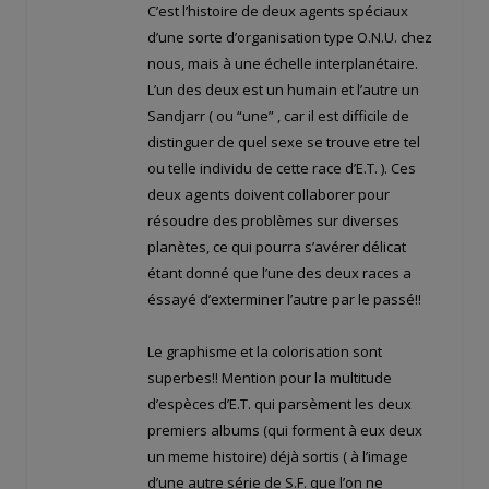
C’est l’histoire de deux agents spéciaux
d’une sorte d’organisation type O.N.U. chez
nous, mais à une échelle interplanétaire.
L’un des deux est un humain et l’autre un
Sandjarr ( ou “une” , car il est difficile de
distinguer de quel sexe se trouve etre tel
ou telle individu de cette race d’E.T. ). Ces
deux agents doivent collaborer pour
résoudre des problèmes sur diverses
planètes, ce qui pourra s’avérer délicat
étant donné que l’une des deux races a
éssayé d’exterminer l’autre par le passé!!
Le graphisme et la colorisation sont
superbes!! Mention pour la multitude
d’espèces d’E.T. qui parsèment les deux
premiers albums (qui forment à eux deux
un meme histoire) déjà sortis ( à l’image
d’une autre série de S.F. que l’on ne