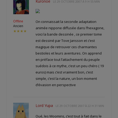
Kuronoe
LE
29 OCTOBRE 2007 À 9 H 55 MIN
Offline
On connaissait la seconde adaptation
Ancien
animée nippone diffusée dans l’hexagone,
★★★★
voici la bande dessinée , ce premier tome
est dessiné par Tove Jansson et c’est
magique de retrouver ces charmantes
bestioles et leurs aventures. On apprend
en préface tout l’attachement du peuple
suédois à ce mythe, c’est un peu chéro ( 19
euros) mais c’est vraiment bon, c’est
simple, c’est la nature, un bon moment
d’évasion en perspective
Lord Yupa
LE
29 OCTOBRE 2007 À 22 H 31 MIN
Oué, les Moomins, c’est tout à fait dans le