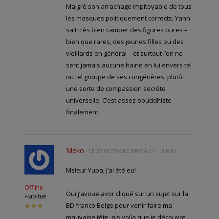
Malgré son arrachage impitoyable de tous
les masques politiquement corrects, Yann
sait très bien camper des figures pures –
bien que rares, des jeunes filles ou des
vieillards en général – et surtout l’on ne
sent jamais aucune haine en lui envers tel
ou tel groupe de ses congénères, plutôt
une sorte de compassion secrète
universelle. C’est assez bouddhiste
finalement.
Meko
LE
23 OCTOBRE 2007 À 0 H 13 MIN
Msieur Yupa, j’ai été eu!
Offline
Oui j’avoue avor cliqué sur un sujet sur la
Habitué
BD franco Belge pour venir faire ma
★★★
mauvaise tête, pis voila que je découvre