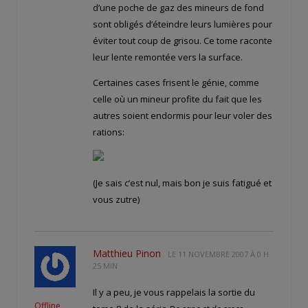
d’une poche de gaz des mineurs de fond
sont obligés d’éteindre leurs lumières pour
éviter tout coup de grisou. Ce tome raconte
leur lente remontée vers la surface.
Certaines cases frisent le génie, comme
celle où un mineur profite du fait que les
autres soient endormis pour leur voler des
rations:
(Je sais c’est nul, mais bon je suis fatigué et
vous zutre)
Matthieu Pinon
LE
11 NOVEMBRE 2007 À 0 H
25 MIN
Il y a peu, je vous rappelais la sortie du
Offline