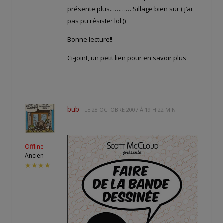
présente plus………… Sillage bien sur ( j’ai
pas pu résister lol ))
Bonne lecture!!
Ci-joint, un petit lien pour en savoir plus
bub
LE
28 OCTOBRE 2007 À 19 H 22 MIN
Offline
Ancien
★★★★