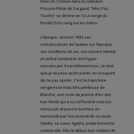
Donc en 2 tomes dans la collection
Poisson-Pilote de Dargaud, “Miss Pas
Touche” se décline en 1) La vierge du
bordel 2) Du sang sur les mains.
L’époque : environ 1930. Les
connaissances de l’auteur sur l’époque,
ses conditions de vie, son univers mental
et verbal rendent le récit hyper-
convaincant. Il est tellement bon, ce récit,
que je ne peux qu’en parler, en essayant
de ne pas spoiler. C’est la trajectoire
vengeresse mais très périlleuse de
Blanche, une sorte de Jeanne d’Arc des
bas-fonds qui a vu s’effondrer tout son
minuscule et pauvre bonheur en
mansarde par l’assassinat de sa seule
famille, sa soeur Agathe, petite bonniche
comme elle. Dès le début, leur relation de