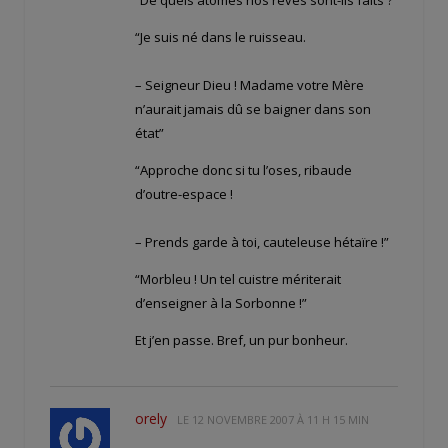
“Je suis né dans le ruisseau.
– Seigneur Dieu ! Madame votre Mère
n’aurait jamais dû se baigner dans son
état”
“Approche donc si tu l’oses, ribaude
d’outre-espace !
– Prends garde à toi, cauteleuse hétaïre !”
“Morbleu ! Un tel cuistre mériterait
d’enseigner à la Sorbonne !”
Et j’en passe. Bref, un pur bonheur.
orely
LE
12 NOVEMBRE 2007 À 11 H 15 MIN