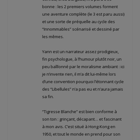
bonne : les 2 premiers volumes forment
une aventure complète (le 3 est paru aussi)
et une sorte de préquelle au cycle des
“Innommables” scénarisé et dessiné par
les mêmes.
Yann est un narrateur assez prodigieux,
fin psychologue, à l’humour plutôt noir, un
peu baîllonné par le moralisme ambiant : ici
je n’invente rien, il m’a dit lui-même lors
d’une convention pourquoi l’étonnant cycle
des “Libellules” n’a pas eu et n’aura jamais
sa fin.
“Tigresse Blanche” est bien conforme à
son ton : grinçant, décapant… et fascinant
à mon avis. C’est situé à Hong-Kong en
1950, et tout le monde en prend pour son