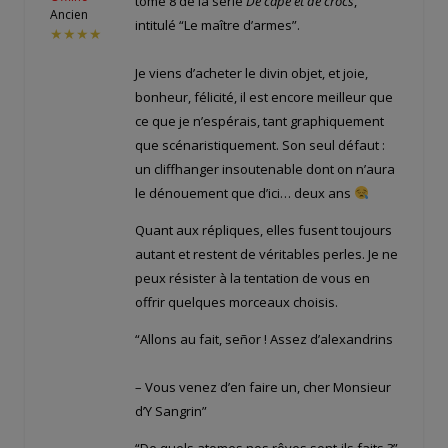
tome 8 de la série
De cape et de crocs
,
Ancien
intitulé “Le maître d’armes”.
★★★★
Je viens d’acheter le divin objet, et joie,
bonheur, félicité, il est encore meilleur que
ce que je n’espérais, tant graphiquement
que scénaristiquement. Son seul défaut :
un cliffhanger insoutenable dont on n’aura
le dénouement que d’ici… deux ans
Quant aux répliques, elles fusent toujours
autant et restent de véritables perles. Je ne
peux résister à la tentation de vous en
offrir quelques morceaux choisis.
“Allons au fait, señor ! Assez d’alexandrins
– Vous venez d’en faire un, cher Monsieur
d’Y Sangrin”
“De quels atomes nos rêves sont-ils faits ?”