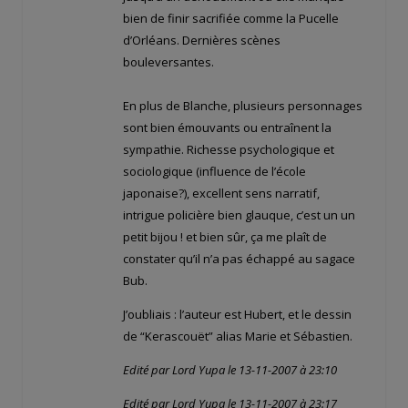
bien de finir sacrifiée comme la Pucelle
d’Orléans. Dernières scènes
bouleversantes.
En plus de Blanche, plusieurs personnages
sont bien émouvants ou entraînent la
sympathie. Richesse psychologique et
sociologique (influence de l’école
japonaise?), excellent sens narratif,
intrigue policière bien glauque, c’est un un
petit bijou ! et bien sûr, ça me plaît de
constater qu’il n’a pas échappé au sagace
Bub.
J’oubliais : l’auteur est Hubert, et le dessin
de “Kerascouët” alias Marie et Sébastien.
Edité par Lord Yupa le 13-11-2007 à 23:10
Edité par Lord Yupa le 13-11-2007 à 23:17