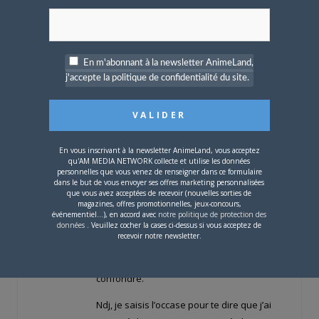
★★★★
ZE série qui fracasse tout !
En m'abonnant à la newsletter AnimeLand,
Lord Yupa
j'accepte la politique de confidentialité du site.
LE
3 NOVEMBRE 2007 À 17 H 09 MIN
Citation (orely)
Offline
Sinon je signal aussi mon petit coup de
Ancien
En vous inscrivant à la newsletter AnimeLand, vous acceptez
coeur du mois. Je ne circule pas sur les
★★★★
qu'AM MEDIA NETWORK collecte et utilise les données
personnelles que vous venez de renseigner dans ce formulaire
blogs, donc c’est en totale néophite que j’ai
dans le but de vous envoyer ses offres marketing personnalisées
decouvert Maliki qui a sortie un recceuil de
que vous avez acceptées de recevoir (nouvelles sorties de
magazines, offres promotionnelles, jeux-concours,
ses strips!
événementiel...), en accord avec
notre politique de protection des
données
. Veuillez cocher la cases ci-dessus si vous acceptez de
recevoir notre newsletter.
Maliki ? je connais Malika Scouss, une
petite beurette cool et sympa, mais je dois
confondre.
Ndj, je saisis l’occase pour te dire que j’ai