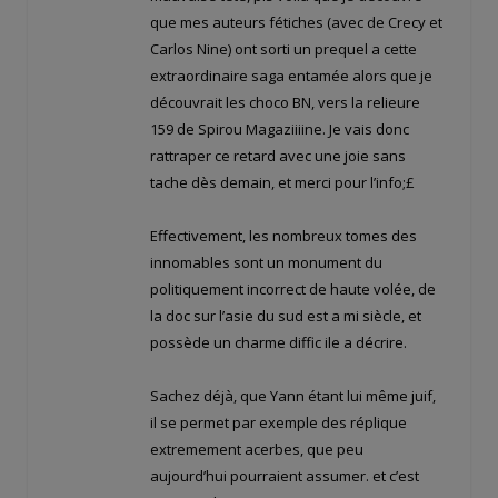
que mes auteurs fétiches (avec de Crecy et
Carlos Nine) ont sorti un prequel a cette
extraordinaire saga entamée alors que je
découvrait les choco BN, vers la relieure
159 de Spirou Magaziiiine. Je vais donc
rattraper ce retard avec une joie sans
tache dès demain, et merci pour l’info;£
Effectivement, les nombreux tomes des
innomables sont un monument du
politiquement incorrect de haute volée, de
la doc sur l’asie du sud est a mi siècle, et
possède un charme diffic ile a décrire.
Sachez déjà, que Yann étant lui même juif,
il se permet par exemple des réplique
extremement acerbes, que peu
aujourd’hui pourraient assumer. et c’est