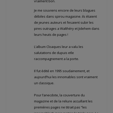
vraiment bon.
Je me souviens encore de leurs blagues
débiles dans spirou magasine. ils étaient
de jeunes auteurs et fesaient subir les
pires outrages a Walthéry et Jidehem dans
leurs heuts de pages !
L’album Cloaques leur a valu les
salutations de dupuis etle
raccompagnement a la porte.
Il fut édité en 1995 soudainement, et
aujourd’hui les innomables sont vraiment
un classique.
Pour l’anecdote, la couverture du
magazine et de la reliure accuillant les
premières pages ne titrait pas “les