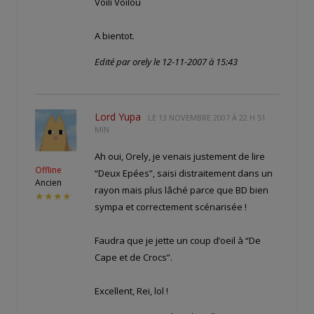
Voili Voilou
A bientot.
Edité par orely le 12-11-2007 à 15:43
Lord Yupa
LE
13 NOVEMBRE 2007 À 22 H 51
MIN
Ah oui, Orely, je venais justement de lire
Offline
“Deux Epées”, saisi distraitement dans un
Ancien
rayon mais plus lâché parce que BD bien
★★★★
sympa et correctement scénarisée !
Faudra que je jette un coup d’oeil à “De
Cape et de Crocs”.
Excellent, Rei, lol !