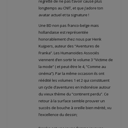
regretté de ne pas t’avoir causé plus
longtemps au CNIT, et que j’adore ton
avatar actuel et ta signature !
Une BD non pas franco-belge mais
hollandaise est représentée
honorablement chez nous par Henk
Kuijpers, auteur des “Aventures de
Franka”. Les Humanoïdes Associés
viennent d’en sortir le volume 3 “Victime de
la mode” ( et peut-être le 4, “Comme au
cinéma”). Par la même occasion ils ont
réédité les volumes 1 et 2 qui constituent
un cycle d’aventures en Indonésie autour
du vieux thème du “continent perdu”. Ce
retour à la surface semble prouver un
succès de bouche à oreille bien mérité, vu
l’excellence du dessin;