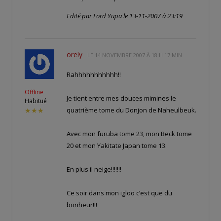
Edité par Lord Yupa le 13-11-2007 à 23:19
orely
LE
14 NOVEMBRE 2007 À 18 H 17 MIN
Rahhhhhhhhhhh!!
Offline
Je tient entre mes douces mimines le
Habitué
quatrième tome du Donjon de Naheulbeuk.
★★★
Avec mon furuba tome 23, mon Beck tome
20 et mon Yakitate Japan tome 13.
En plus il neige!!!!!!!
Ce soir dans mon igloo c’est que du
bonheur!!!