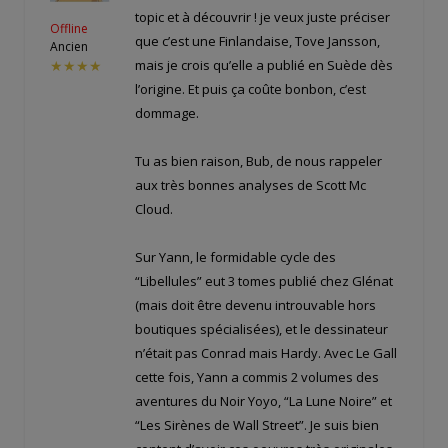
topic et à découvrir ! je veux juste préciser
Offline
que c’est une Finlandaise, Tove Jansson,
Ancien
mais je crois qu’elle a publié en Suède dès
★★★★
l’origine. Et puis ça coûte bonbon, c’est
dommage.
Tu as bien raison, Bub, de nous rappeler
aux très bonnes analyses de Scott Mc
Cloud.
Sur Yann, le formidable cycle des
“Libellules” eut 3 tomes publié chez Glénat
(mais doit être devenu introuvable hors
boutiques spécialisées), et le dessinateur
n’était pas Conrad mais Hardy. Avec Le Gall
cette fois, Yann a commis 2 volumes des
aventures du Noir Yoyo, “La Lune Noire” et
“Les Sirènes de Wall Street”. Je suis bien