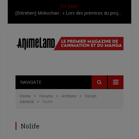
EN BREF
[Entretien] Mokochan : « Lors des prémices du projet, il était déjà demandé de suivre au mieux le manga originel.»
NAVIGATE
»
»
»
Home
Forums
Archives
Forum
»
Général
Nolife
Nolife