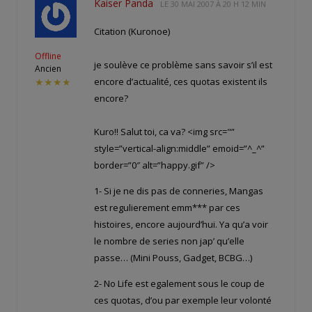
Kaiser Panda
LE
30 MAI 2007 À 20 H 12 MIN
Citation (Kuronoe)
Offline
je soulève ce problème sans savoir s’il est
Ancien
encore d’actualité, ces quotas existent ils
★★★★
encore?
Kuro!! Salut toi, ca va? <img src="
”
style=”vertical-align:middle” emoid=”^_^”
border=”0″ alt=”happy.gif” />
1- Si je ne dis pas de conneries, Mangas
est regulierement emm*** par ces
histoires, encore aujourd’hui. Ya qu’a voir
le nombre de series non jap’ qu’elle
passe… (Mini Pouss, Gadget, BCBG…)
2- No Life est egalement sous le coup de
ces quotas, d’ou par exemple leur volonté