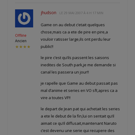
jhudson
LE
29 MAI 2007 À 4 H 17 MIN
Game on au debut c’etait quelques
chose,mais ca a ete de pire en pire,a
Offline
vouloir ratisser large,ils ont perdu leur
Ancien
public!!
★★★★
le pire c’est qu’ils passent les saisons
inedites de South park,je me demande si
canal les passera un jour!!
je rapelle que Game au debut passait pas
mal d’anime et series en VO sft,apres ca a
vire a toutes VF!!
le depart de Jean pat qui achetait les series
a ete le debut de la fin,lui on sentait qu’il
aimait ce qu’il diffusait,maintenant Naruto
c’est devenu une serie qui recupere des