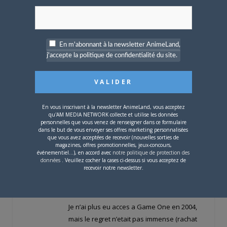
Que dire des soirées Nadia, aux plateaux
si geniaux? (le T Shirt Akira ces soirees la
d’Alex Pilot m’a marqué à vie ^^)
En m'abonnant à la newsletter AnimeLand,
C’etait l’epoque de Focus, Memoire Vive, de
j'accepte la politique de confidentialité du site.
bonnes emissions liées aux jeux videos.
Memoire Vive version 2007, ca parle des
jeux PS1 voire PS2. De qui se fiche-t-on?
En vous inscrivant à la newsletter AnimeLand, vous acceptez
Meme les emissions transverses restaient
qu'AM MEDIA NETWORK collecte et utilise les données
coherentes avec la chaine : BD One,
personnelles que vous venez de renseigner dans ce formulaire
dans le but de vous envoyer ses offres marketing personnalisées
Cinématek, 2000One, etc…
que vous avez acceptées de recevoir (nouvelles sorties de
magazines, offres promotionnelles, jeux-concours,
Les seules qui me soulaient un peu,
événementiel...), en accord avec
notre politique de protection des
données
. Veuillez cocher la cases ci-dessus si vous acceptez de
c’etaient Free Style (glisse) & Sound Test
recevoir notre newsletter.
(musique electro). Mais ca restait
minoritaire.
Je n’ai plus eu acces a Game One en 2004,
mais le regret n’etait pas immense (rachat