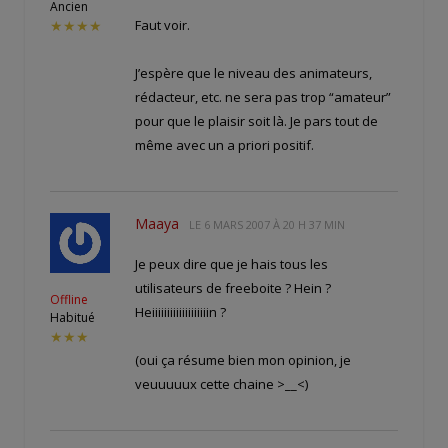
Ancien
Faut voir.
★★★★
J’espère que le niveau des animateurs,
rédacteur, etc. ne sera pas trop “amateur”
pour que le plaisir soit là. Je pars tout de
même avec un a priori positif.
Maaya
LE
6 MARS 2007 À 20 H 37 MIN
Je peux dire que je hais tous les
utilisateurs de freeboite ? Hein ?
Offline
Heiiiiiiiiiiiiiiiiiiin ?
Habitué
★★★
(oui ça résume bien mon opinion, je
veuuuuux cette chaine >__<)