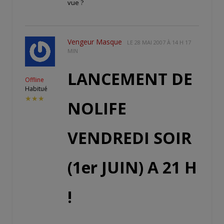
vue ?
Vengeur Masque
LE
28 MAI 2007 À 14 H 17
MIN
LANCEMENT DE
Offline
Habitué
★★★
NOLIFE
VENDREDI SOIR
(1er JUIN) A 21 H
!