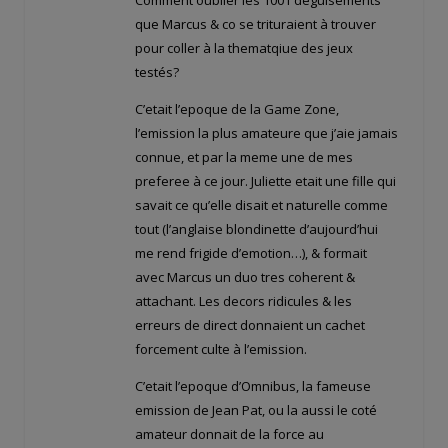
Comment oublier les 1001 deguisements
que Marcus & co se trituraient à trouver
pour coller à la thematqiue des jeux
testés?
C’etait l’epoque de la Game Zone,
l’emission la plus amateure que j’aie jamais
connue, et par la meme une de mes
preferee à ce jour. Juliette etait une fille qui
savait ce qu’elle disait et naturelle comme
tout (l’anglaise blondinette d’aujourd’hui
me rend frigide d’emotion…), & formait
avec Marcus un duo tres coherent &
attachant. Les decors ridicules & les
erreurs de direct donnaient un cachet
forcement culte à l’emission.
C’etait l’epoque d’Omnibus, la fameuse
emission de Jean Pat, ou la aussi le coté
amateur donnait de la force au