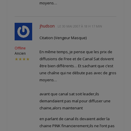
moyens…
jhudson
LE
30 MAI 2007 À 18 H 17 MIN
Citation (Vengeur Masque)
Offline
En même temps, je pense que les prix de
Ancien
diffusions de Free et de Canal Sat doivent
★★★★
être bien différents… Et sachant que c’est
une chaîne qui ne débute pas avec de gros
moyens…
avant que canal sat soit leader,ils
demandaient pas mal pour diffuser une
chaine,alors maintenant
en parlant de canal ils devaient aider la
chaine PINK financierement,ils ne l’ont pas