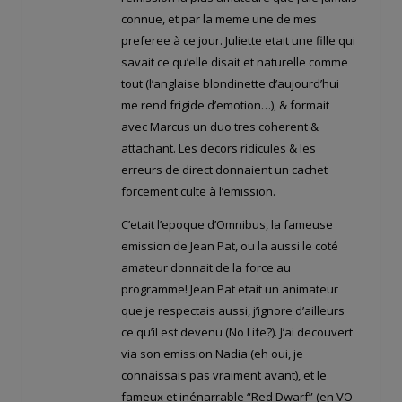
connue, et par la meme une de mes
preferee à ce jour. Juliette etait une fille qui
savait ce qu’elle disait et naturelle comme
tout (l’anglaise blondinette d’aujourd’hui
me rend frigide d’emotion…), & formait
avec Marcus un duo tres coherent &
attachant. Les decors ridicules & les
erreurs de direct donnaient un cachet
forcement culte à l’emission.
C’etait l’epoque d’Omnibus, la fameuse
emission de Jean Pat, ou la aussi le coté
amateur donnait de la force au
programme! Jean Pat etait un animateur
que je respectais aussi, j’ignore d’ailleurs
ce qu’il est devenu (No Life?). J’ai decouvert
via son emission Nadia (eh oui, je
connaissais pas vraiment avant), et le
fameux et inénarrable “Red Dwarf” (en VO