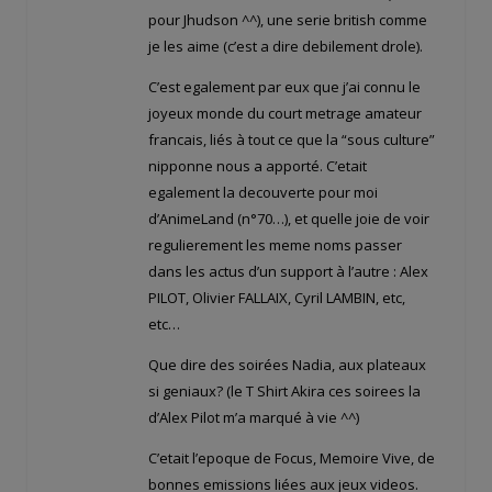
pour Jhudson ^^), une serie british comme
je les aime (c’est a dire debilement drole).
C’est egalement par eux que j’ai connu le
joyeux monde du court metrage amateur
francais, liés à tout ce que la “sous culture”
nipponne nous a apporté. C’etait
egalement la decouverte pour moi
d’AnimeLand (n°70…), et quelle joie de voir
regulierement les meme noms passer
dans les actus d’un support à l’autre : Alex
PILOT, Olivier FALLAIX, Cyril LAMBIN, etc,
etc…
Que dire des soirées Nadia, aux plateaux
si geniaux? (le T Shirt Akira ces soirees la
d’Alex Pilot m’a marqué à vie ^^)
C’etait l’epoque de Focus, Memoire Vive, de
bonnes emissions liées aux jeux videos.