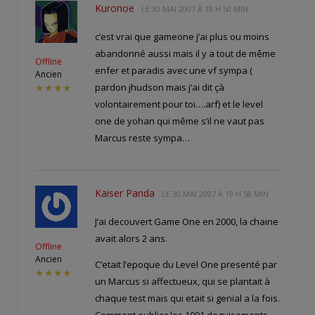
Kuronoe
LE
30 MAI 2007 À 18 H 50 MIN
c’est vrai que gameone j’ai plus ou moins
abandonné aussi mais il y a tout de même
Offline
enfer et paradis avec une vf sympa (
Ancien
pardon jhudson mais j’ai dit çà
★★★★
volontairement pour toi….arf) et le level
one de yohan qui même s’il ne vaut pas
Marcus reste sympa…
Kaiser Panda
LE
30 MAI 2007 À 19 H 58 MIN
J’ai decouvert Game One en 2000, la chaine
avait alors 2 ans.
Offline
Ancien
C’etait l’epoque du Level One presenté par
★★★★
un Marcus si affectueux, qui se plantait à
chaque test mais qui etait si genial a la fois.