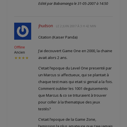
Edité par Babamanga le 31-05-2007 à 14:50
jhudson
LE
2 JUIN 2007 À 3 H 42 MIN
Citation (Kaiser Panda)
Offline
J’ai decouvert Game One en 2000, la chaine
Ancien
avait alors 2 ans.
★★★★
C’etait l’epoque du Level One presenté par
un Marcus si affectueux, qui se plantait à
chaque test mais qui etait si genial a la fois.
Comment oublier les 1001 deguisements
que Marcus & co se trituraient à trouver
pour coller à la thematqiue des jeux
testés?
C’etait l’epoque de la Game Zone,
l’emission la plus amateure que j’aie jamais