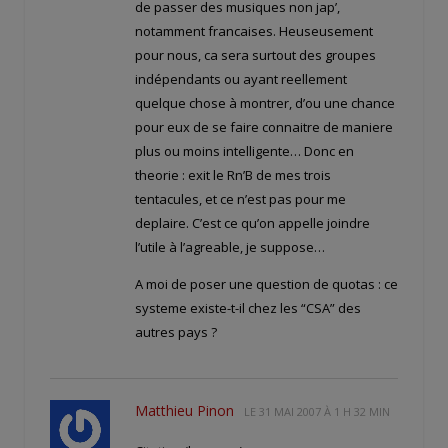
de passer des musiques non jap’,
notamment francaises. Heuseusement
pour nous, ca sera surtout des groupes
indépendants ou ayant reellement
quelque chose à montrer, d’ou une chance
pour eux de se faire connaitre de maniere
plus ou moins intelligente… Donc en
theorie : exit le Rn’B de mes trois
tentacules, et ce n’est pas pour me
deplaire. C’est ce qu’on appelle joindre
l’utile à l’agreable, je suppose…
A moi de poser une question de quotas : ce
systeme existe-t-il chez les “CSA” des
autres pays ?
Matthieu Pinon
LE
31 MAI 2007 À 1 H 32 MIN