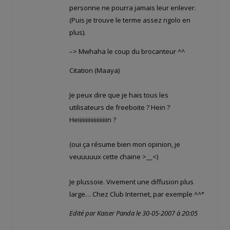
personne ne pourra jamais leur enlever.
(Puis je trouve le terme assez rigolo en
plus).
–> Mwhaha le coup du brocanteur ^^
Citation (Maaya)
Je peux dire que je hais tous les
utilisateurs de freeboite ? Hein ?
Heiiiiiiiiiiiiiiiiiiin ?
(oui ça résume bien mon opinion, je
veuuuuux cette chaine >__<)
Je plussoie. Vivement une diffusion plus
large… Chez Club Internet, par exemple ^^°
Edité par Kaiser Panda le 30-05-2007 à 20:05