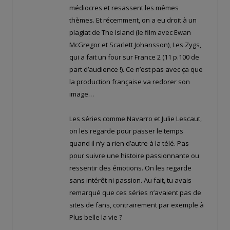
médiocres et resassent les mêmes
thèmes. Et récemment, on a eu droit à un
plagiat de The Island (le film avec Ewan
McGregor et Scarlett Johansson), Les Zygs,
qui a fait un four sur France 2 (11 p.100 de
part d’audience !). Ce n’est pas avec ça que
la production française va redorer son
image…
Les séries comme Navarro et Julie Lescaut,
on les regarde pour passer le temps
quand il n’y a rien d’autre à la télé. Pas
pour suivre une histoire passionnante ou
ressentir des émotions. On les regarde
sans intérêt ni passion. Au fait, tu avais
remarqué que ces séries n’avaient pas de
sites de fans, contrairement par exemple à
Plus belle la vie ?