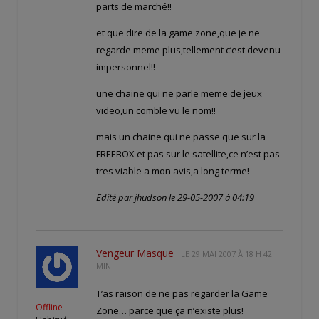
parts de marché!!
et que dire de la game zone,que je ne
regarde meme plus,tellement c’est devenu
impersonnel!!
une chaine qui ne parle meme de jeux
video,un comble vu le nom!!
mais un chaine qui ne passe que sur la
FREEBOX et pas sur le satellite,ce n’est pas
tres viable a mon avis,a long terme!
Edité par jhudson le 29-05-2007 à 04:19
Vengeur Masque
LE
29 MAI 2007 À 18 H 42
MIN
T’as raison de ne pas regarder la Game
Offline
Zone… parce que ça n’existe plus!