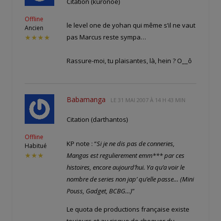
Citation (kuronoe)
Offline
le level one de yohan qui même s’il ne vaut
Ancien
pas Marcus reste sympa…
★★★★
Rassure-moi, tu plaisantes, là, hein ? O__ô
Babamanga
LE
31 MAI 2007 À 14 H 43 MIN
Citation (darthantos)
Offline
KP note : “
Si je ne dis pas de conneries,
Habitué
Mangas est regulierement emm*** par ces
★★★
histoires, encore aujourd’hui. Ya qu’a voir le
nombre de series non jap’ qu’elle passe… (Mini
Pouss, Gadget, BCBG…)
”
Le quota de productions française existe
toujours et au risque de choquer du