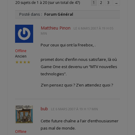
20 sujets de 1 à 20 (sur un total de 47)
1
2
3
→
Posté dans :
Forum Général
Matthieu Pinon
LE
6 MARS 2007 À 19 H 05
MIN
Pour ceux qui ont la Freebox,
.
Offline
Ancien
promet donc d’enfin nous satisfaire, là où
★★★★
Game One est devenu un “MTV nouvelles
technologies”.
Z’en pensez quoi ? Z’en attendez quoi ?
bub
LE
6 MARS 2007 À 19 H 17 MIN
Cette future chaîne a l’air d’enthousiasmer
pas mal de monde.
Offline