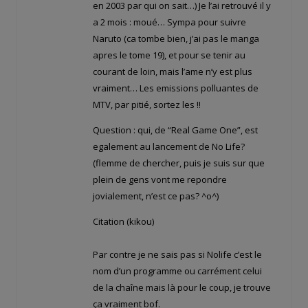
en 2003 par qui on sait…) Je l’ai retrouvé il y
a 2 mois : moué… Sympa pour suivre
Naruto (ca tombe bien, j’ai pas le manga
apres le tome 19), et pour se tenir au
courant de loin, mais l’ame n’y est plus
vraiment… Les emissions polluantes de
MTV, par pitié, sortez les !!
Question : qui, de “Real Game One”, est
egalement au lancement de No Life?
(flemme de chercher, puis je suis sur que
plein de gens vont me repondre
jovialement, n’est ce pas? ^o^)
Citation (kikou)
Par contre je ne sais pas si Nolife c’est le
nom d’un programme ou carrément celui
de la chaîne mais là pour le coup, je trouve
ça vraiment bof.