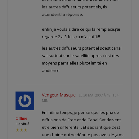
les autres diffuseurs potentiels, ils
attendent la réponse.
enfin je voulais dire ce qui la remplace,j’ai
regarde 2 a 3 fois,ca m’a suffit!!
les autres diffuseurs potentiel sc’est canal
sat surtout sur le satellite,apres c’est des
moyens parralelles plutot limité en
audience
Vengeur Masque
LE
30 MAI 2007 À 18 H 04
MIN
En même temps, je pense que les prix de
Offline
diffusions de Free et de Canal Sat doivent
Habitué
être bien différents… Et sachant que c’est
★★★
une chaîne qui ne débute pas avec de gros