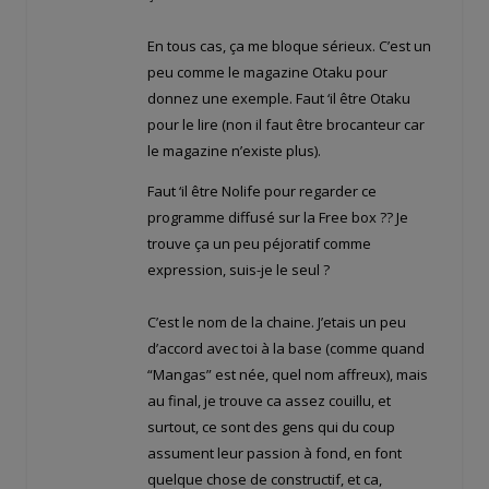
En tous cas, ça me bloque sérieux. C’est un
peu comme le magazine Otaku pour
donnez une exemple. Faut ‘il être Otaku
pour le lire (non il faut être brocanteur car
le magazine n’existe plus).
Faut ‘il être Nolife pour regarder ce
programme diffusé sur la Free box ?? Je
trouve ça un peu péjoratif comme
expression, suis-je le seul ?
C’est le nom de la chaine. J’etais un peu
d’accord avec toi à la base (comme quand
“Mangas” est née, quel nom affreux), mais
au final, je trouve ca assez couillu, et
surtout, ce sont des gens qui du coup
assument leur passion à fond, en font
quelque chose de constructif, et ca,