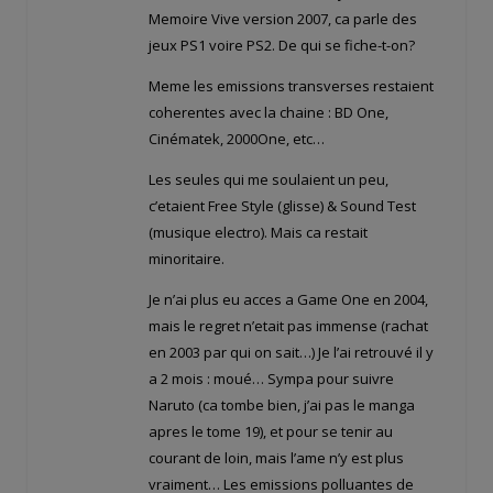
Memoire Vive version 2007, ca parle des
jeux PS1 voire PS2. De qui se fiche-t-on?
Meme les emissions transverses restaient
coherentes avec la chaine : BD One,
Cinématek, 2000One, etc…
Les seules qui me soulaient un peu,
c’etaient Free Style (glisse) & Sound Test
(musique electro). Mais ca restait
minoritaire.
Je n’ai plus eu acces a Game One en 2004,
mais le regret n’etait pas immense (rachat
en 2003 par qui on sait…) Je l’ai retrouvé il y
a 2 mois : moué… Sympa pour suivre
Naruto (ca tombe bien, j’ai pas le manga
apres le tome 19), et pour se tenir au
courant de loin, mais l’ame n’y est plus
vraiment… Les emissions polluantes de