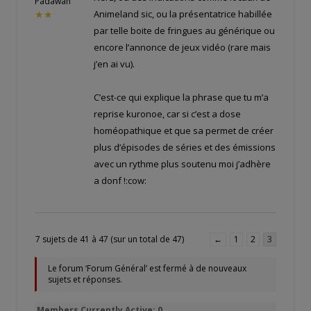
Padawan
Animeland sic, ou la présentatrice habillée
★★
par telle boite de fringues au générique ou
encore l’annonce de jeux vidéo (rare mais
j’en ai vu).
C’est-ce qui explique la phrase que tu m’a
reprise kuronoe, car si c’est a dose
homéopathique et que sa permet de créer
plus d’épisodes de séries et des émissions
avec un rythme plus soutenu moi j’adhère
a donf !:cow:
7 sujets de 41 à 47 (sur un total de 47)
←
1
2
3
Le forum ‘Forum Général’ est fermé à de nouveaux
sujets et réponses.
Members Currently Active: 0