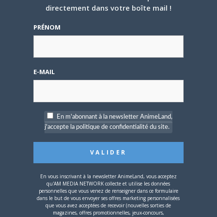
directement dans votre boîte mail !
Euh alors oui mais non, là, hein. Oui, Nolife
PRÉNOM
est une chaine indépendante. Ce qui veut
dire que l’actionnaire majoritaire ne peut
pas dépasser un certain pourcentage
(mathématiquement, 49% ;
E-MAIL
économiquement, je ne sais pas).
Mais pour que la chaîne rapporte de
l’argent pour au minimum payer ses
En m'abonnant à la newsletter AnimeLand,
employés, il n’y a qu’une solution. La pub.
j'accepte la politique de confidentialité du site.
Kuronoe
LE
29 NOVEMBRE 2008 À 12 H 18 MIN
Citation (NdJ)
En vous inscrivant à la newsletter AnimeLand, vous acceptez
qu'AM MEDIA NETWORK collecte et utilise les données
personnelles que vous venez de renseigner dans ce formulaire
Offline
dans le but de vous envoyer ses offres marketing personnalisées
Mais pour que la chaîne rapporte de
Ancien
que vous avez acceptées de recevoir (nouvelles sorties de
l’argent pour au minimum payer ses
★★★★
magazines, offres promotionnelles, jeux-concours,