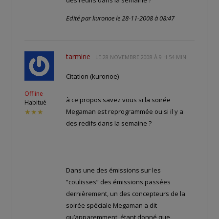
des redifs dans la semaine ?
Edité par kuronoe le 28-11-2008 à 08:47
tarmine
LE
28 NOVEMBRE 2008 À 9 H 54 MIN
Citation (kuronoe)
Offline
à ce propos savez vous si la soirée
Habitué
Megaman est reprogrammée ou si il y a
★★★
des redifs dans la semaine ?
Dans une des émissions sur les
“coulisses” des émissions passées
dernièrement, un des concepteurs de la
soirée spéciale Megaman a dit
qu’apparemment, étant donné que