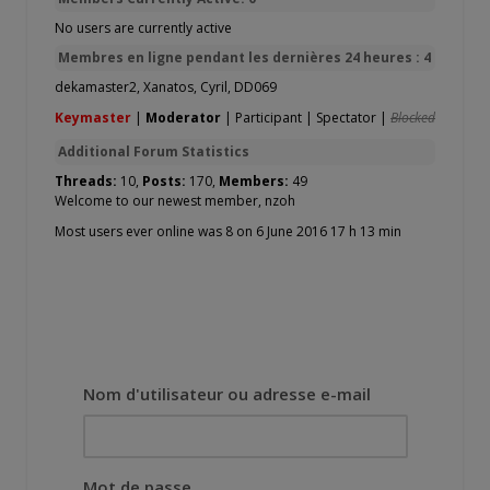
No users are currently active
Membres en ligne pendant les dernières 24 heures : 4
dekamaster2
,
Xanatos
,
Cyril
,
DD069
Keymaster
|
Moderator
|
Participant
|
Spectator
|
Blocked
Additional Forum Statistics
Threads:
10,
Posts:
170,
Members:
49
Welcome to our newest member,
nzoh
Most users ever online was 8 on 6 June 2016 17 h 13 min
Nom d'utilisateur ou adresse e-mail
Mot de passe