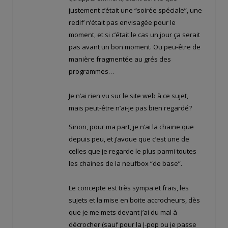
justement c’était une “soirée spéciale”, une
redif’ n’était pas envisagée pour le
moment, et si c’était le cas un jour ça serait
pas avant un bon moment. Ou peu-être de
manière fragmentée au grés des
programmes…
Je n’ai rien vu sur le site web à ce sujet,
mais peut-être n’ai-je pas bien regardé?
Sinon, pour ma part, je n’ai la chaine que
depuis peu, et j’avoue que c’est une de
celles que je regarde le plus parmi toutes
les chaines de la neufbox “de base”.
Le concepte est très sympa et frais, les
sujets et la mise en boite accrocheurs, dès
que je me mets devant j’ai du mal à
décrocher (sauf pour la J-pop ou je passe