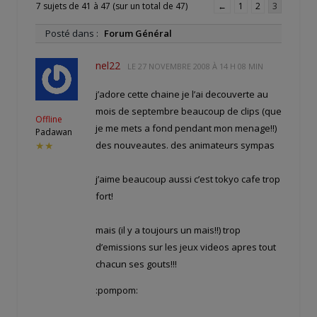
7 sujets de 41 à 47 (sur un total de 47)
←
1
2
3
Posté dans :
Forum Général
nel22
LE
27 NOVEMBRE 2008 À 14 H 08 MIN
j’adore cette chaine je l’ai decouverte au
mois de septembre beaucoup de clips (que
Offline
je me mets a fond pendant mon menage!!)
Padawan
des nouveautes. des animateurs sympas
★★
j’aime beaucoup aussi c’est tokyo cafe trop
fort!
mais (il y a toujours un mais!!) trop
d’emissions sur les jeux videos apres tout
chacun ses gouts!!!
:pompom: