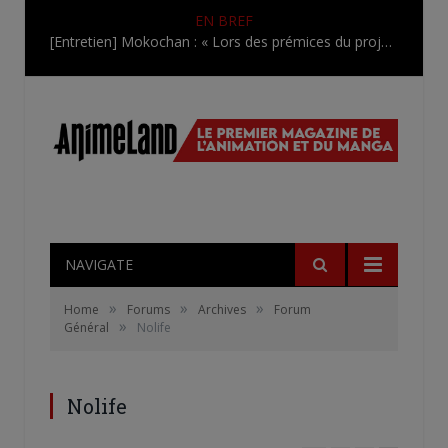
EN BREF
[Entretien] Mokochan : « Lors des prémices du projet, il était déjà demandé de suivre au mieux le manga originel.»
NAVIGATE
»
»
»
Home
Forums
Archives
Forum
»
Général
Nolife
Nolife