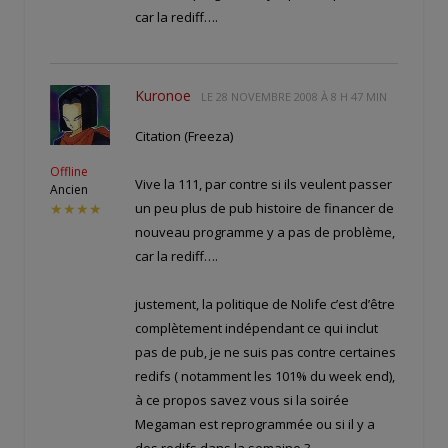
car la rediff….
Kuronoe
LE
28 NOVEMBRE 2008 À 8 H 47 MIN
Citation (Freeza)
Offline
Vive la 111, par contre si ils veulent passer
Ancien
un peu plus de pub histoire de financer de
★★★★
nouveau programme y a pas de problème,
car la rediff….
justement, la politique de Nolife c’est d’être
complètement indépendant ce qui inclut
pas de pub, je ne suis pas contre certaines
redifs ( notamment les 101% du week end),
à ce propos savez vous si la soirée
Megaman est reprogrammée ou si il y a