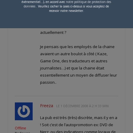
événementiel...), en accord avec
notre politique de protection des
employés, il n’y a qu’une solution. La pub.
données
. Veuillez cocher la cases ci-dessus si vous acceptez de
recevoir notre newsletter.
J’entends bien la logique mais elle est
diffusée quand la pub sur Nolife
actuellement ?
Je pensais que les employés de la chaine
avaient un autre boulot à côté ( Kaze,
Game One, des traducteurs et autres
journalistes…) et que la chaine était
essentiellement un moyen de diffuser leur
passion..
Freeza
LE
1 DÉCEMBRE 2008 À 2 H 33 MIN
La pub est très (très) discrète, mais il y en a
! Soit c’est de l’autopromotion ex: DVD de
Offline
Nerz, ou des indications comme locaux de