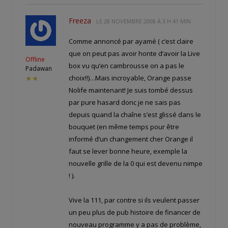
Freeza
LE
28 NOVEMBRE 2008 À 3 H 41 MIN
Comme annoncé par ayamé ( c‘est claire
que on peut pas avoir honte d‘avoir la Live
Offline
box vu qu‘en cambrousse on a pas le
Padawan
choix!!)…Mais incroyable, Orange passe
★★
Nolife maintenant! Je suis tombé dessus
par pure hasard donc je ne sais pas
depuis quand la chaîne s’est glissé dans le
bouquet (en même temps pour être
informé d’un changement cher Orange il
faut se lever bonne heure, exemple la
nouvelle grille de la 0 qui est devenu nimpe
! ).
Vive la 111, par contre si ils veulent passer
un peu plus de pub histoire de financer de
nouveau programme y a pas de problème,