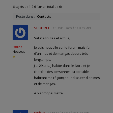
6 sujets de 1 à 6 (sur un total de 6)
Posté dans :
Contacts
SHUUREI
LE
1 AVRIL 2009 À 19 H 35 MIN
Salut à toutes et à tous,
Offline
Je suis nouvelle sur le forum mais fan
Nouveau
d'animes et de mangas depuis très
★
longtemps.
J'ai 29 ans, j'habite dans le Nord et je
cherche des personnes (si possible
habitant ma région) pour discuter d'animes
et de mangas.
A bientôt peut-être.
tsukijin