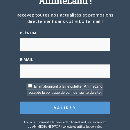
AnimeLand !
tsukijin
LE
26 DÉCEMBRE 2014 À 18 H 45 MIN
Recevez toutes nos actualités et promotions
directement dans votre boîte mail !
Citation (tsukijin @ 17/08/2014 22:12)
PRÉNOM
Offline
bonjour,
Nouveau
je serais enchanté de corespondre avec
★
toi et j'aime les shojo genre good ending,
video girl et i”s, j'habite à paris
E-MAIL
jia ne
mais c'est moi tsukujin
En m'abonnant à la newsletter AnimeLand,
t'as piraté mon compte?
j'accepte la politique de confidentialité du site.
comment il peut y avoir deux tsukijin sur
animeland qui aiment vga i”s et good
ending
En vous inscrivant à la newsletter AnimeLand, vous acceptez
qu'AM MEDIA NETWORK collecte et utilise les données