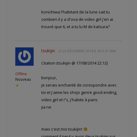
konichiwa l'habitant de la lune sait tu
combien il y a d'ova de video girl j'en ai
trouvé que 6, et a tu lu M de katsura?
tsukijin
LE
26 DÉCEMBRE 2014 À 18 H 41 MIN
Citation (tsukijin @ 17/08/2014 22:12)
Offline
bonjour,
Nouveau
je serais enchanté de corespondre avec
★
toi et j'aime les shojo genre good ending,
video girl et i”s, j'habite à paris
jia ne
mais c'est moi tsukijin!
comment il peut y avoir deux tsukijin sur