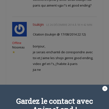
paris qui aiment vga i”s et good ending?
tsukijin
LE
26 DÉCEMBRE 2014 À 18 H 42 MIN
Citation (tsukijin @ 17/08/2014 22:12)
Offline
bonjour,
Nouveau
je serais enchanté de corespondre avec
★
toi et j'aime les shojo genre good ending,
video girl et i”s, j'habite à paris
jia ne
mais c'est moi tsukijin!
comment il peut y avoir deux tsukijin sur
Gardez le contact avec
paris qui aiment vga i”s et good ending?