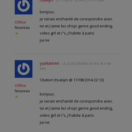
LE
17 AOÛT 2014 À 23 H 12 MIN
bonjour,
je serais enchanté de corespondre avec
Offline
toi et j'aime les shojo genre good ending,
Nouveau
video girl et i"s, j'habite à paris
★
jia ne
yuelianren
LE
25 DÉCEMBRE 2014 À 18 H 49
MIN
Citation (tsukijin @ 17/08/2014 22:12)
Offline
Nouveau
bonjour,
★
je serais enchanté de corespondre avec
toi et j'aime les shojo genre good ending,
video girl et i”s, j'habite à paris
jia ne