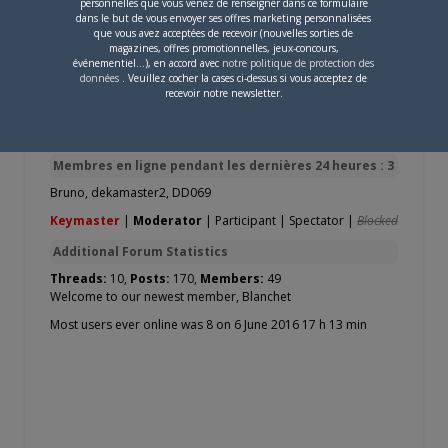
personnelles que vous venez de renseigner dans ce formulaire
dans le but de vous envoyer ses offres marketing personnalisées
6 sujets de 1 à 6 (sur un total de 6)
que vous avez acceptées de recevoir (nouvelles sorties de
magazines, offres promotionnelles, jeux-concours,
événementiel...), en accord avec
notre politique de protection des
Vous devez être connecté pour répondre à ce sujet.
données
. Veuillez cocher la cases ci-dessus si vous acceptez de
recevoir notre newsletter.
Members Currently Active: 0
No users are currently active
Membres en ligne pendant les dernières 24 heures : 3
Bruno
,
dekamaster2
,
DD069
Keymaster
|
Moderator
|
Participant
|
Spectator
|
Blocked
Additional Forum Statistics
Threads:
10,
Posts:
170,
Members:
49
Welcome to our newest member,
Blanchet
Most users ever online was 8 on 6 June 2016 17 h 13 min