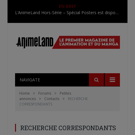
EN BREF
L’AnimeLand Hors-Série – Spécial Posters est disponible !
NAVIGATE
»
»
Home
Forums
Petites
»
»
annonces
Contacts
RECHERCHE
CORRESPONDANTS
RECHERCHE CORRESPONDANTS