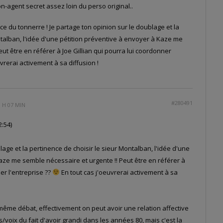
n-agent secret assez loin du perso original..
e du tonnerre ! Je partage ton opinion sur le doublage et la
ntalban, l'idée d'une pétition préventive à envoyer à Kaze me
ut être en référer à Joe Gillian qui pourra lui coordonner
vrerai activement à sa diffusion !
#280491
 H 07 MIN
:54)
lage et la pertinence de choisir le sieur Montalban, l'idée d'une
aze me semble nécessaire et urgente !! Peut être en référer à
er l'entreprise ??
En tout cas j'oeuvrerai activement à sa
 même débat, effectivement on peut avoir une relation affective
voix du fait d'avoir grandi dans les années 80, mais c'est la