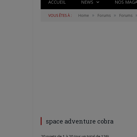
ACCUEIL
NEWS
NOS MAGA
»
»
VOUS ÊTES À :
Home
Forums
Forums
space adventure cobra
20 sujets de 1 à 20 (sur un total de 126)