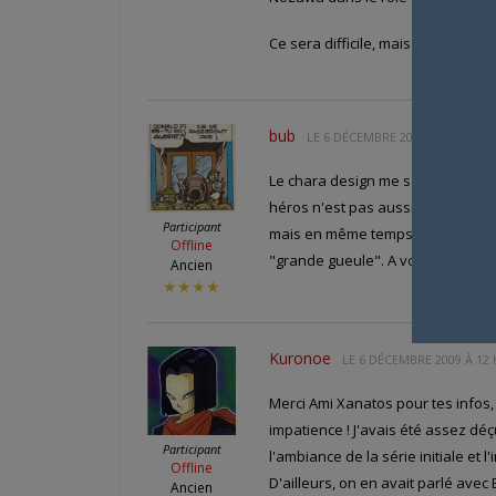
Ce sera difficile, mais il vaut mie
bub
LE
6 DÉCEMBRE 2009 À 12 H 28 
Le chara design me semble relativ
héros n'est pas aussi gros et épat
Participant
mais en même temps ce petit côté
Offline
"grande gueule". A voir, en espér
Ancien
★★★★
Kuronoe
LE
6 DÉCEMBRE 2009 À 12 
Merci Ami Xanatos pour tes infos,
impatience ! J'avais été assez dé
Participant
l'ambiance de la série initiale et 
Offline
D'ailleurs, on en avait parlé avec
Ancien