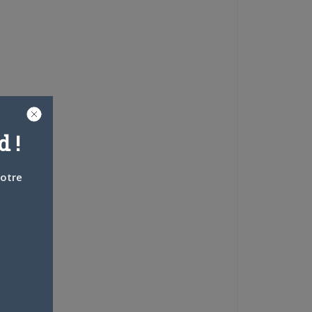
 !
votre