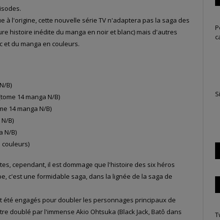
isodes.
e à l'origine, cette nouvelle série TV n'adaptera pas la saga des
P
ure histoire inédite du manga en noir et blanc) mais d'autres
c
nc et du manga en couleurs.
N/B)
S
 (tome 14 manga N/B)
ome 14 manga N/B)
 N/B)
a N/B)
 couleurs)
ntes, cependant, il est dommage que l'histoire des six héros
pe, c'est une formidable saga, dans la lignée de la saga de
.
t été engagés pour doubler les personnages principaux de
 être doublé par l'immense Akio Ohtsuka (Black Jack, Batô dans
T