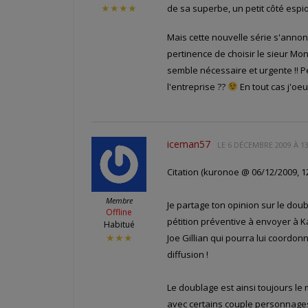
de sa superbe, un petit côté espio
★★★★
Mais cette nouvelle série s'annonc
pertinence de choisir le sieur Mo
semble nécessaire et urgente !! Pe
l'entreprise ??
En tout cas j'oeu
iceman57
LE
6 DÉCEMBRE 2009 À 13
Citation (kuronoe @ 06/12/2009, 12
Membre
Je partage ton opinion sur le doub
Offline
pétition préventive à envoyer à K
Habitué
Joe Gillian qui pourra lui coordonn
★★★
diffusion !
Le doublage est ainsi toujours le
avec certains couple personnages/