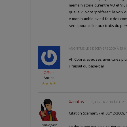
même histoire qu'entre VO et VF, 
que la VF vont “préférer” la voix d
A mon humble avis il faut des co
série pour coller aux traits du pe
ANONYME LE
6 DÉCEMBRE 2009 À 13 H
Ah Cobra, avec ses aventures plus
il faisait du base-ball
Offline
Ancien
★★★★
Xanatos
LE
9 JANVIER 2010 À 8 H 28
Citation (iceman57 @ 06/12/2009, 1
Participant
Le doublage est ainsi toujours le