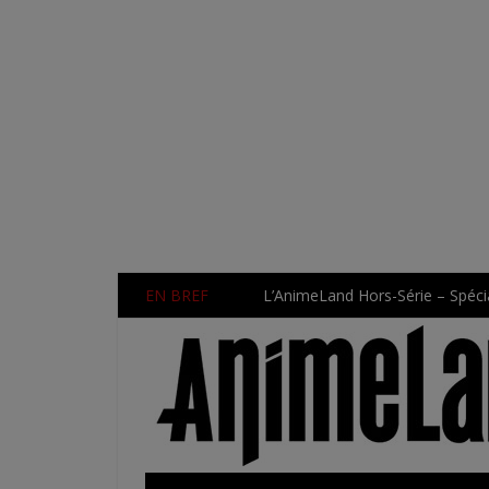
EN BREF
L’AnimeLand Hors-Série – Spécia