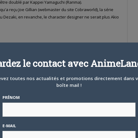
t être doublé par Kappei Yamaguchi (Ranma).
 qu'a reçu Joe Gillian (webmaster du site Cobraworld), la série
u Dezaki, en revanche, le character designer ne serait plus Akio
ait vraisemblablement le character designer des OAVs qui aurait
érie TV.
ardez le contact avec AnimeLand
'est le futur doublage français…
'exception du film de Nadia, n'a jamais cherché à retrouver les
vez toutes nos actualités et promotions directement dans 
boîte mail !
 et d'héroïnes cultes pour les films et les OAVs tirées de grands
Harlock/Albator…
PRÉNOM
ude Montalban est totalement indissociable de notre héros (vous
aniel Gall? l'horreur!). Montalban a été exceptionnel sur ce rôle
repris!
à l'éditeur pour lui faire prendre conscience de l'importance de
E-MAIL
 de Cobra: les japonais ont eu l'intelligence de garder Nachi
oit faire de même!