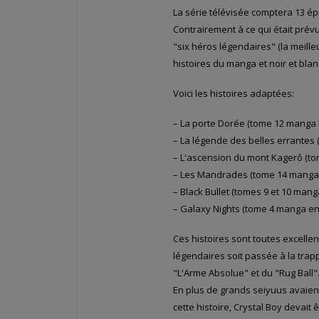
La série télévisée comptera 13 ép
Contrairement à ce qui était prévu
"six héros légendaires" (la meille
histoires du manga et noir et bla
Voici les histoires adaptées:
– La porte Dorée (tome 12 manga 
– La légende des belles errantes
– L'ascension du mont Kagerô (t
– Les Mandrades (tome 14 manga
– Black Bullet (tomes 9 et 10 mang
– Galaxy Nights (tome 4 manga en
Ces histoires sont toutes excelle
légendaires soit passée à la trap
"L'Arme Absolue" et du "Rug Ball"
En plus de grands seiyuus avaien
cette histoire, Crystal Boy devait