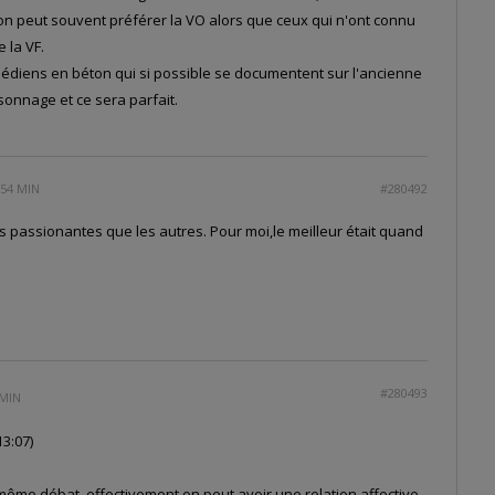
on peut souvent préférer la VO alors que ceux qui n'ont connu
e la VF.
médiens en béton qui si possible se documentent sur l'ancienne
rsonnage et ce sera parfait.
 54 MIN
#280492
 passionantes que les autres. Pour moi,le meilleur était quand
#280493
 MIN
3:07)
 même débat, effectivement on peut avoir une relation affective