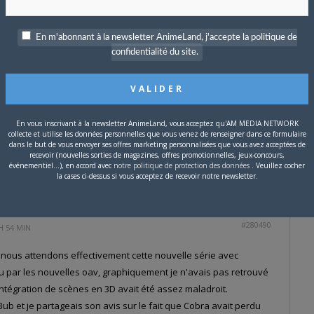
ux agir maintenant au lieu de rester les bras croisés sans réagir.
En m'abonnant à la newsletter AnimeLand, j'accepte la politique de
confidentialité du site.
#280489
MIN
ement réussi, quoique légèrement trop "fin" : le nez de notre
En vous inscrivant à la newsletter AnimeLand, vous acceptez qu'AM MEDIA NETWORK
é que dans la BD il me semble. ça fait bizarre, c'est très beau
collecte et utilise les données personnelles que vous venez de renseigner dans ce formulaire
dans le but de vous envoyer ses offres marketing personnalisées que vous avez acceptées de
 "belle gueule" gâche à mon avis son caractère roublard et
recevoir (nouvelles sorties de magazines, offres promotionnelles, jeux-concours,
ant que notre héros ne soit pas trop dénaturé.
événementiel...), en accord avec
notre politique de protection des données
. Veuillez cocher
la cases ci-dessus si vous acceptez de recevoir notre newsletter.
#280490
H 54 MIN
 nous attendons effectivement cette nouvelle série avec
çu par les nouvelles oav, graphiquement je n'avais pas retrouvé
l'intégration de scènes en 3D avait été assez maladroit.
 Bub et je partageais son avis sur le fait que Cobra avait perdu