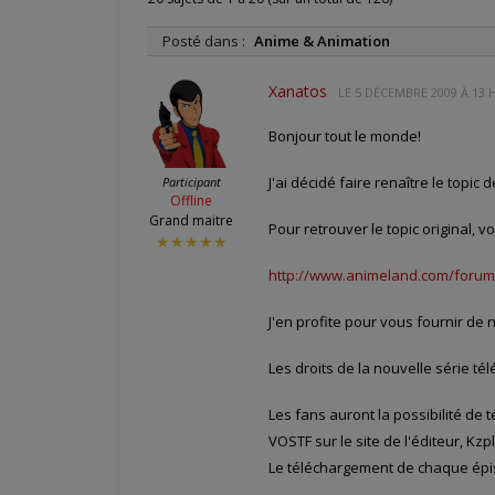
Posté dans :
Anime & Animation
Xanatos
LE
5 DÉCEMBRE 2009 À 13 
Bonjour tout le monde!
J'ai décidé faire renaître le topi
Participant
Offline
Grand maitre
Pour retrouver le topic original, voi
★★★★★
http://www.animeland.com/forum
J'en profite pour vous fournir de
Les droits de la nouvelle série té
Les fans auront la possibilité de
VOSTF sur le site de l'éditeur, Kzpl
Le téléchargement de chaque épis