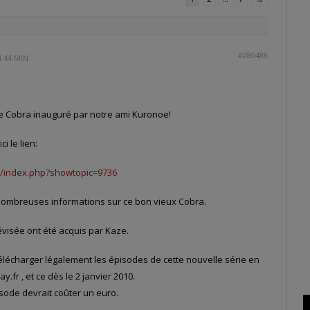
#280488
H 44 MIN
c de Cobra inauguré par notre ami Kuronoe!
ci le lien:
/index.php?showtopic=9736
 nombreuses informations sur ce bon vieux Cobra.
lévisée ont été acquis par Kaze.
 télécharger légalement les épisodes de cette nouvelle série en
ay.fr , et ce dès le 2 janvier 2010.
ode devrait coûter un euro.