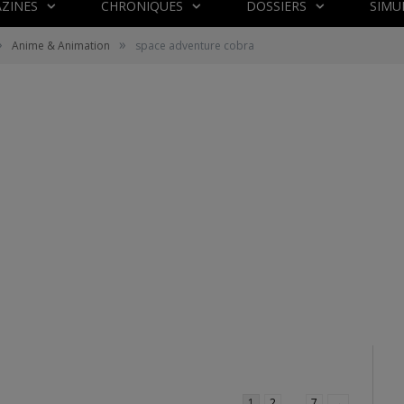
ZINES
CHRONIQUES
DOSSIERS
SIMU
»
»
Anime & Animation
space adventure cobra
1
2
…
7
→