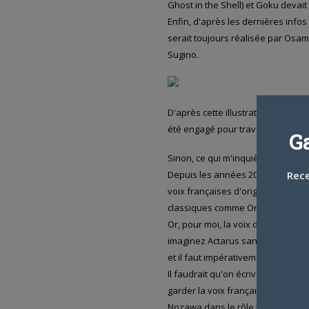
Ghost in the Shell) et Goku devai
Enfin, d'après les dernières infos
serait toujours réalisée par Osam
Sugino.
D'après cette illustration, ce ser
été engagé pour travailler sur la s
G
Sinon, ce qui m'inquiète un peu, c
Depuis les années 2000, Kaze, à l
Rece
voix françaises d'origine de héros
classiques comme Orange Road, 
Or, pour moi, la voix de Jean-Cla
imaginez Actarus sans la voix de D
et il faut impérativement qu'il soit 
Il faudrait qu'on écrive en masse 
garder la voix française d'origine
Nozawa dans le rôle titre, Kaze d