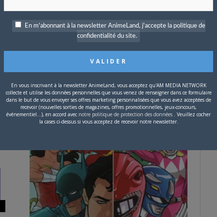
En m'abonnant à la newsletter AnimeLand, j'accepte la politique de
confidentialité du site.
7 MARS 2017
0
s
Atsu Atsu et Ki-oon vous emmènent à la
découverte d’Hokkaido
Le restaurant japonais Atsu Atsu et les éditions Ki-
En vous inscrivant à la newsletter AnimeLand, vous acceptez qu'AM MEDIA NETWORK
oon s’associent afin de faire découvrir Hokkaido…
collecte et utilise les données personnelles que vous venez de renseigner dans ce formulaire
dans le but de vous envoyer ses offres marketing personnalisées que vous avez acceptées de
recevoir (nouvelles sorties de magazines, offres promotionnelles, jeux-concours,
événementiel...), en accord avec
notre politique de protection des données
. Veuillez cocher
la cases ci-dessus si vous acceptez de recevoir notre newsletter.
INSOLITE