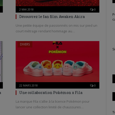
2 MAI 2018
0
P
Découvrez le fan film Awaken Akira
c
Une petite équipe de passionnés on mis sur pied un
court métrage rendant hommage au…
DIVERS
S
22 MARS 2018
0
a
Une collaboration Pokémon x Fila
La marque Fila s’allie à la licence Pokémon pour
lancer une collection limité de chaussures…
T