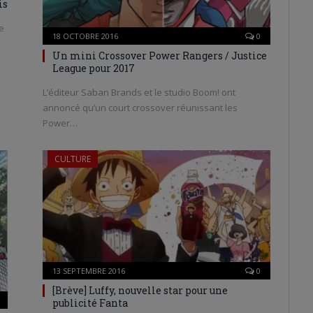
is
e
18 OCTOBRE 2016
0
Un mini Crossover Power Rangers / Justice
League pour 2017
L’éditeur Saban Brands et le studio Boom! ont
annoncé qu’un court crossover réunissant les
Power…
CULTURE
13 SEPTEMBRE 2016
0
[Brève] Luffy, nouvelle star pour une
publicité Fanta