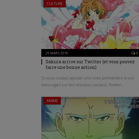
CULTURE
29 MARS 2019
0
Sakura arrive sur Twitter (et vous pouvez
faire une bonne action)
Si vous voulez ajouter une note printanière à vos
messages sur les réseaux sociaux, Twitter…
ANIME