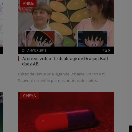
ANIME
24 JANVIER 2019
0
Archive vidéo : le doublage de Dragon Ball
chez AB
C’était devenue une légende urbaine, un “on dit”.
Souvent racontée par des anciens de notre…
CINÉMA