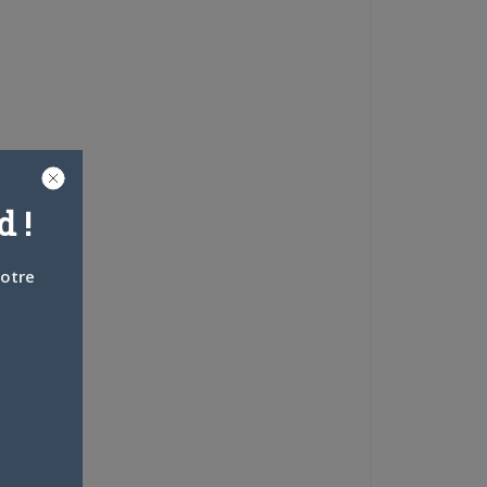
 !
votre