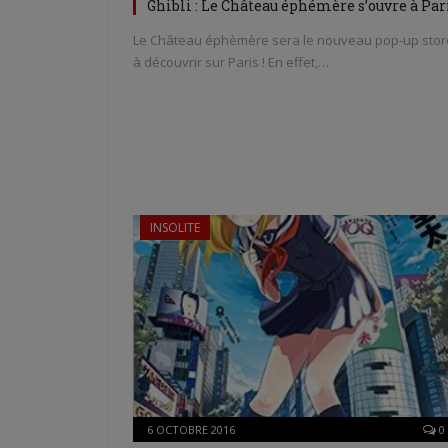
Ghibli : Le Château éphémère s’ouvre à Par
Le Château éphèmère sera le nouveau pop-up stor
à découvrir sur Paris ! En effet,…
INSOLITE
6 OCTOBRE 2016
0