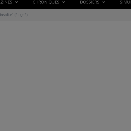
ZINES
CHRONIQUES
DOSSIERS
SIMU
Insolite"
(Page 3)