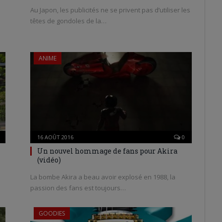
Au Japon, les publicités ne se privent pas d’utiliser les
têtes de gondoles de la…
s
ANIME
16 AOÛT 2016
0
Un nouvel hommage de fans pour Akira
(vidéo)
La bombe Akira a beau avoir explosé en 1988, la
passion des fans est toujours…
GOODIES