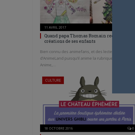
11 AVRIL 2017
1
Quand papa Thomas Romain redessine le
créations de ses enfants
Bien connu des animefans, et des lecteurs
d’AnimeLand puisqu’il anime la rubrique How to
Anime,…
CULTURE
18 OCTOBRE 2016
0