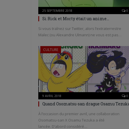
25 SEPTEMBRE 2018
0
Si Rick et Morty était un anime…
Si vous traînez sur Twitter, alors l’extraterrestre
Malec (ou Alexandre Ulmann) ne vous est pas…
CULTURE
9 AVRIL 2018
0
Quand Osomatsu-san drague Osamu Tezuk
À l’occasion du premier avril, une collaboration
Osomatsu-san X Osamu Tezuka a été
lancée. D’abord considéré…