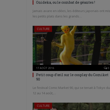
Onideka, ou le combat de géantes !
Jamais avare en idées, les éditeurs japonais ont mi
les petits plats dans les grands…
CULTURE
17 AOÛT 2016
0
Petit coup d’œil sur le cosplay du Comiket
90
Le festival Comic Market 90, qui se tenait à Tokyo du
12 au 14 août,…
CULTURE