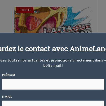
GOODIES
ardez le contact avec AnimeLand
15 MAI 2017
0
Des coloriages L’Attaque des Titans dès juin
chez Pika Edition !
vez toutes nos actualités et promotions directement dans 
boîte mail !
Vous avez sûrement fait du coloriage quand vous
étiez enfants ? C’est l’occasion de vous…
PRÉNOM
EVÈNEMENT
E-MAIL