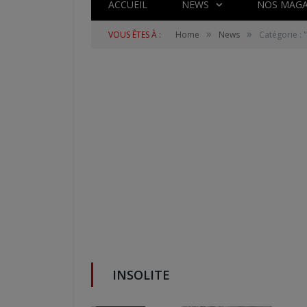
ACCUEIL
NEWS
NOS MAGA
»
»
VOUS ÊTES À :
Home
News
Catégorie : "
INSOLITE