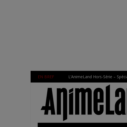
EN BREF
L’AnimeLand Hors-Série – Spécia