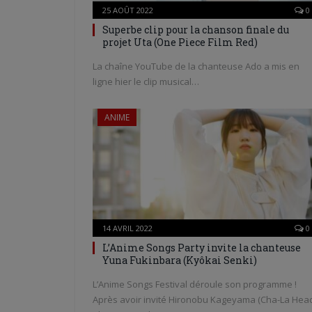
25 AOÛT 2022
0
Superbe clip pour la chanson finale du
projet Uta (One Piece Film Red)
La chaîne YouTube de la chanteuse Ado a mis en
ligne hier le clip musical…
ANIME
14 AVRIL 2022
0
L’Anime Songs Party invite la chanteuse
Yuna Fukinbara (Kyôkai Senki)
L’Anime Songs Festival déroule son programme !
Après avoir invité Hironobu Kageyama (Cha-La Hea