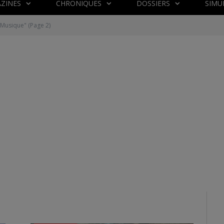
ZINES
CHRONIQUES
DOSSIERS
SIMU
 "Musique"
(Page 2)