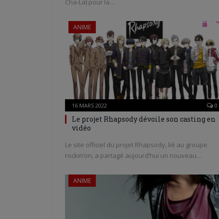
Cha-La) pour la…
ANIME
16 MARS 2022
0
Le projet Rhapsody dévoile son casting en
vidéo
Le site officiel du projet Rhapsody, lié au groupe
rockin’on, a partagé aujourd’hui un nouveau…
ANIME