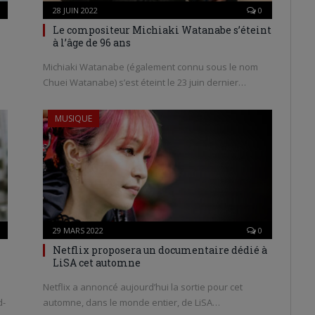
28 JUIN 2022
0
Le compositeur Michiaki Watanabe s’éteint
à l’âge de 96 ans
Michiaki Watanabe (également connu sous le nom
Chuei Watanabe) s’est éteint le 23 juin dernier…
MUSIQUE
29 MARS 2022
0
Netflix proposera un documentaire dédié à
LiSA cet automne
Netflix a annoncé aujourd’hui la sortie pour cet
d-
automne, dans le monde entier, de LiSA…