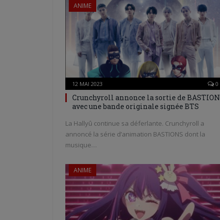
ANIME
12 MAI 2023
0
Crunchyroll annonce la sortie de BASTIO
avec une bande originale signée BTS
La Hallyû continue sa déferlante. Crunchyroll a
annoncé la série d’animation BASTIONS dont la
musique…
ANIME