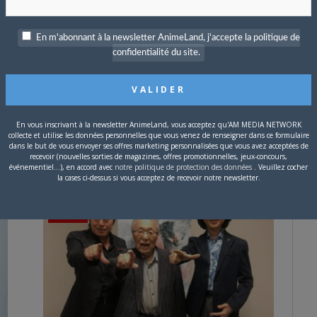
En m'abonnant à la newsletter AnimeLand, j'accepte la politique de
confidentialité du site.
6 SEPTEMBRE 2022
0
Anonymouz interprète le nouvel ending de
En vous inscrivant à la newsletter AnimeLand, vous acceptez qu'AM MEDIA NETWORK
collecte et utilise les données personnelles que vous venez de renseigner dans ce formulaire
Boruto
dans le but de vous envoyer ses offres marketing personnalisées que vous avez acceptées de
recevoir (nouvelles sorties de magazines, offres promotionnelles, jeux-concours,
Le 40e numéro du Weekly Shonen Jump de Shueisha
événementiel...), en accord avec
notre politique de protection des données
. Veuillez cocher
a révélé lundi que l’artiste Anonymouz…
la cases ci-dessus si vous acceptez de recevoir notre newsletter.
ANIME