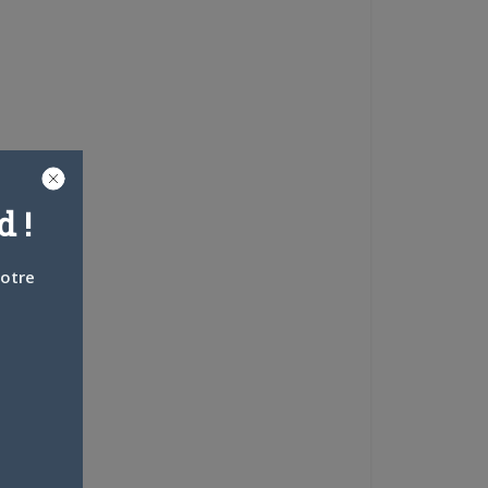
 !
votre