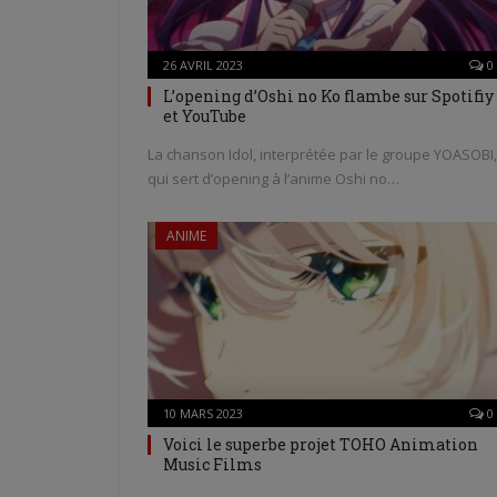
26 AVRIL 2023
0
L’opening d’Oshi no Ko flambe sur Spotifiy
et YouTube
La chanson Idol, interprétée par le groupe YOASOBI,
qui sert d’opening à l’anime Oshi no…
ANIME
10 MARS 2023
0
Voici le superbe projet TOHO Animation
Music Films