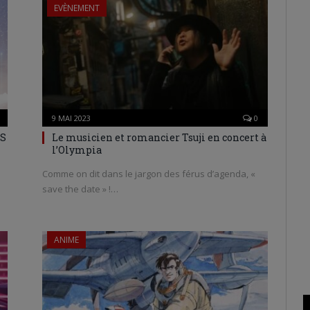
EVÈNEMENT
9 MAI 2023
0
NS
Le musicien et romancier Tsuji en concert à
l’Olympia
Comme on dit dans le jargon des férus d’agenda, «
save the date » !…
ANIME