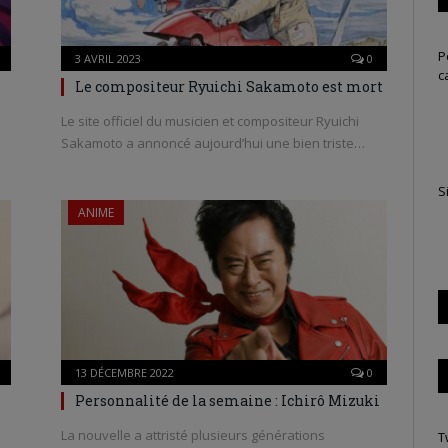
P
3 AVRIL 2023
0
c
Le compositeur Ryuichi Sakamoto est mort
Le site officiel du musicien et compositeur Ryuichi
Sakamoto a annoncé aujourd’hui une bien triste…
S
ANIME
13 DÉCEMBRE 2022
0
Personnalité de la semaine : Ichirô Mizuki
La nouvelle a attristé plusieurs générations
T