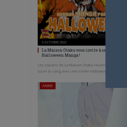
5 OCTOBRE 2022
0
La Maison Otaku vous invite à sa soirée
Halloween Manga !
Les copains de La Maison Otaku reviennent vous
sucer le sang avec une soirée Halloween…
ANIME