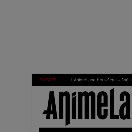
EN BREF
L’AnimeLand Hors-Série – Spécia