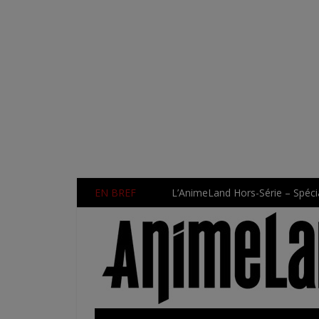
EN BREF
L’AnimeLand Hors-Série – Spécia