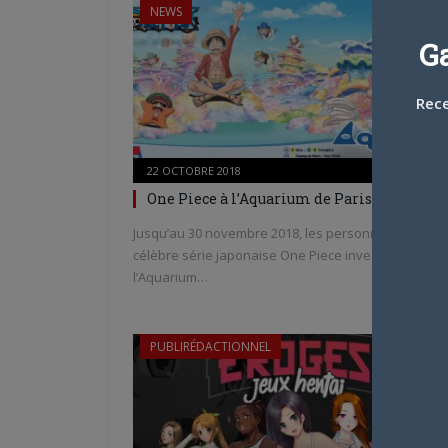
NEWS
G
Rece
22 OCTOBRE 2018
0
One Piece à l’Aquarium de Paris !
Jusqu’au 30 novembre 2018, les personnages de la
célèbre série japonaise One Piece investissent
l’Aquarium…
PUBLIRÉDACTIONNEL