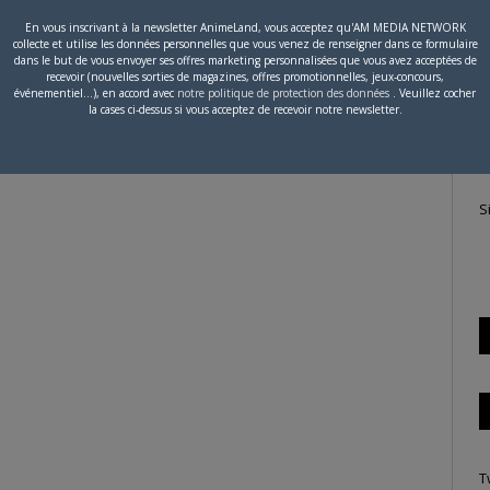
En vous inscrivant à la newsletter AnimeLand, vous acceptez qu'AM MEDIA NETWORK
collecte et utilise les données personnelles que vous venez de renseigner dans ce formulaire
P
dans le but de vous envoyer ses offres marketing personnalisées que vous avez acceptées de
recevoir (nouvelles sorties de magazines, offres promotionnelles, jeux-concours,
c
es
événementiel...), en accord avec
notre politique de protection des données
. Veuillez cocher
la cases ci-dessus si vous acceptez de recevoir notre newsletter.
y
S
T