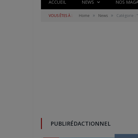
ACCUEIL
NEWS
NOS MAGA
»
»
VOUS ÊTES À :
Home
News
Catégorie : 
PUBLIRÉDACTIONNEL