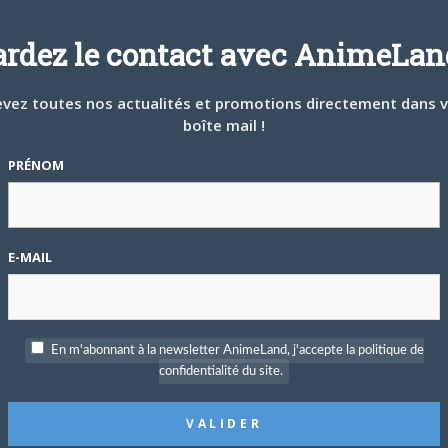
GOODIES
ardez le contact avec AnimeLand
vez toutes nos actualités et promotions directement dans 
boîte mail !
PRÉNOM
5 OCTOBRE 2018
0
ZenMarket, intermédiaire d’achat sur les
sites japonais !
En achetant avec ZenMarket vous pouvez
E-MAIL
économiser beaucoup sur les frais d’envoi, et nous
préparons vos colis gratuitement.
En m'abonnant à la newsletter AnimeLand, j'accepte la politique de
confidentialité du site.