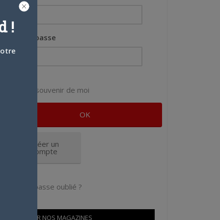
 !
Mot de passe
votre
Se souvenir de moi
Créer un
compte
Mot de passe oublié ?
OÙ TROUVER NOS MAGAZINES