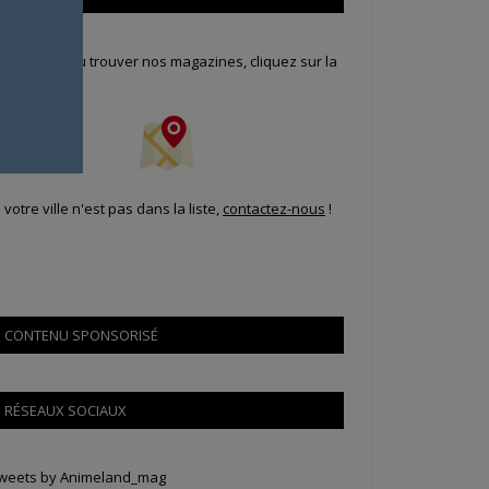
our savoir où trouver nos magazines, cliquez sur la
arte !
i votre ville n'est pas dans la liste,
contactez-nous
!
CONTENU SPONSORISÉ
RÉSEAUX SOCIAUX
weets by Animeland_mag