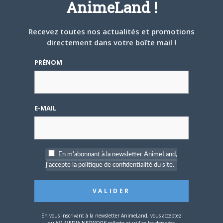
AnimeLand !
9
PARTICIPANTS
10
Recevez toutes nos actualités et promotions
MESSAGES
directement dans votre boîte mail !
PRÉNOM
c pour quand high school
kimengumi?
Créé par
Stefkun
Dernier message par
pingouin
—
il
y a 25 ans et 2 mois
E-MAIL
3
PARTICIPANTS
4
MESSAGES
En m'abonnant à la newsletter AnimeLand,
Aaahhh… le forum !
j'accepte la politique de confidentialité du site.
Créé par
iGREKKESS
Dernier message par
iGREKKESS
—
il y a 25 ans et 2 mois
0
PARTICIPANTS
En vous inscrivant à la newsletter AnimeLand, vous acceptez
1
MESSAGES
qu'AM MEDIA NETWORK collecte et utilise les données