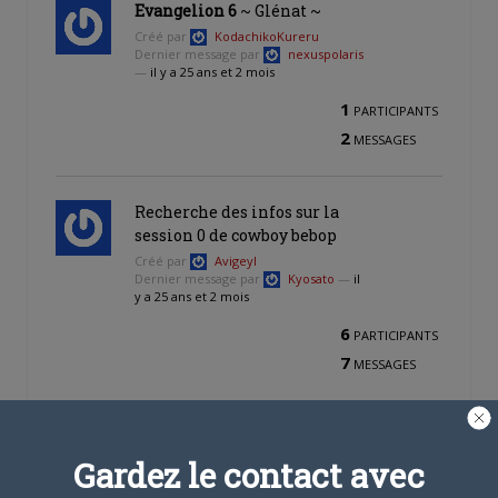
Evangelion 6
~ Glénat ~
Créé par
KodachikoKureru
Dernier message par
nexuspolaris
—
il y a 25 ans et 2 mois
1
PARTICIPANTS
2
MESSAGES
Recherche des infos sur la
session 0 de cowboy bebop
Créé par
Avigeyl
Dernier message par
Kyosato
—
il
y a 25 ans et 2 mois
6
PARTICIPANTS
7
MESSAGES
c’est un plaisir
Gardez le contact avec
Créé par
ratus_ratus
Dernier message par
Mat
—
il y a
25 ans et 2 mois