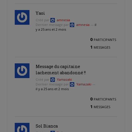
Yaoi
Créé par
amnesia
Dernier message par
amnesia
—
il
y a 25 ans et 2 mois
0
PARTICIPANTS
1
MESSAGES
Message du capitaine
lachement abandonné !!
Créé par
Yamazaki
Dernier message par
Yamazaki
—
il y a 25 ans et 2 mois
0
PARTICIPANTS
1
MESSAGES
Sol Bianca