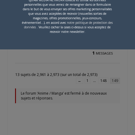
personnelles que vous venez de renseigner dans ce formulaire
dans le but de vous envoyer ses offres marketing personnalisées
que vous avez acceptées de recevoir (nouvelles sorties de
Life et Vitamine
magazines, offres promotionnelles, jeux-concours,
événementiel...), en accord avec
notre politique de protection des
Créé par
Anonyme
données
. Veuillez cocher la cases ci-dessus si vous acceptez de
Dernier message par
Anonyme —
recevoir notre newsletter.
il y a 56 ans et 7 mois
0
PARTICIPANTS
1
MESSAGES
13 sujets de 2,961 à 2,973 (sur un total de 2,973)
←
1
…
148
149
Le forum ‘Anime / Manga’ est fermé à de nouveaux
sujets et réponses.