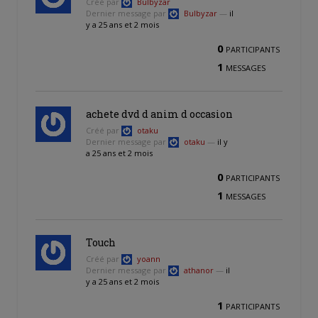
Créé par
Bulbyzar
Dernier message par
Bulbyzar
—
il
y a 25 ans et 2 mois
0
PARTICIPANTS
1
MESSAGES
achete dvd d anim d occasion
Créé par
otaku
Dernier message par
otaku
—
il y
a 25 ans et 2 mois
0
PARTICIPANTS
1
MESSAGES
Touch
Créé par
yoann
Dernier message par
athanor
—
il
y a 25 ans et 2 mois
1
PARTICIPANTS