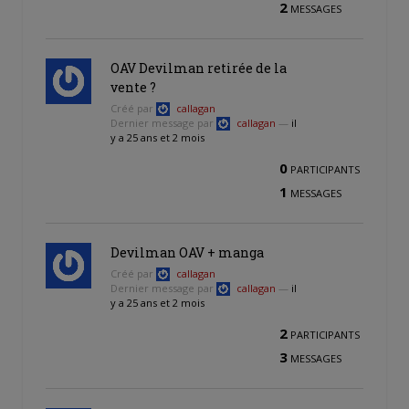
2
MESSAGES
OAV Devilman retirée de la
vente ?
Créé par
callagan
Dernier message par
callagan
—
il
y a 25 ans et 2 mois
0
PARTICIPANTS
1
MESSAGES
Devilman OAV + manga
Créé par
callagan
Dernier message par
callagan
—
il
y a 25 ans et 2 mois
2
PARTICIPANTS
3
MESSAGES