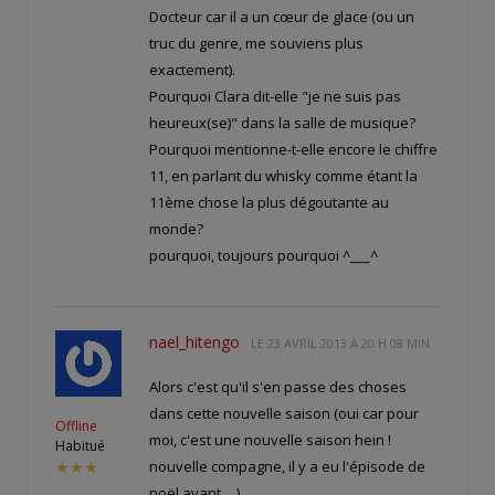
Docteur car il a un cœur de glace (ou un
truc du genre, me souviens plus
exactement).
Pourquoi Clara dit-elle "je ne suis pas
heureux(se)" dans la salle de musique?
Pourquoi mentionne-t-elle encore le chiffre
11, en parlant du whisky comme étant la
11ème chose la plus dégoutante au
monde?
pourquoi, toujours pourquoi ^___^
nael_hitengo
LE
23 AVRIL 2013 À 20 H 08 MIN
Alors c'est qu'il s'en passe des choses
dans cette nouvelle saison (oui car pour
Offline
moi, c'est une nouvelle saison hein !
Habitué
nouvelle compagne, il y a eu l'épisode de
★★★
noël avant …)