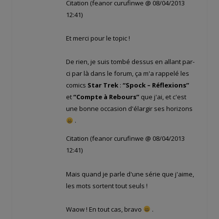
Citation (feanor curufinwe @ 08/04/2013
12:41)
Et merci pour le topic !
De rien, je suis tombé dessus en allant par-
ci par là dans le forum, ça m'a rappelé les
comics
Star Trek
:
“Spock – Réflexions”
et
“Compte à Rebours”
que j'ai, et c'est
une bonne occasion d'élargir ses horizons
.
Citation (feanor curufinwe @ 08/04/2013
12:41)
Mais quand je parle d'une série que j'aime,
les mots sortent tout seuls !
Waow ! En tout cas, bravo
.