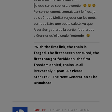
!
clique sur ce spoilers, sweetie !
Personnellement, connaissant le filou, je
suis sûr que Moffat va jouer sur les mots,
ou nous faire une petite saleté, vu que
River Song sera de la partie, faudra pas
s'étonner qu'elle seule l'entende !
"With the first link, the chain is
forged. The first speech censured, the
first thought forbidden, the first
freedom denied, chains us all
irrevocably." -Jean-Luc Picard
Star Trek - The Next Generation / The
Drumhead
tarmine
LE
23 AVRIL 2013 À 17 H 44 MIN