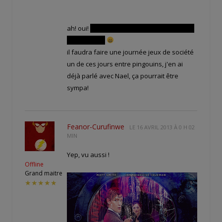
ah! oui!
il n'y en a plus que 2, tout à l'heure
il en restait 3
il faudra faire une journée jeux de société
un de ces jours entre pingouins, j'en ai
déjà parlé avec Nael, ça pourrait être
sympa!
Feanor-Curufinwe
LE
16 AVRIL 2013 À 0 H 02
MIN
Yep, vu aussi !
Offline
Grand maitre
★★★★★