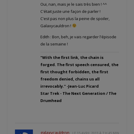
Oui, nan, mais je le sais très bien ! ^^
C'était juste une façon de parler !
C'est pas non plus la peine de spoiler,
Galaxycauldron !
Edith : Bon, beh, je vais regarder l'épisode
de la semaine !
"With the first link, the chain is
forged. The first speech censured, the
first thought forbidden, the first
freedom denied, chains us all
irrevocably." -Jean-Luc Picard
Star Trek - The Next Generation / The
Drumhead
galaxycauldron
LE
15 AVRIL 2013 À 7 H 45 MIN