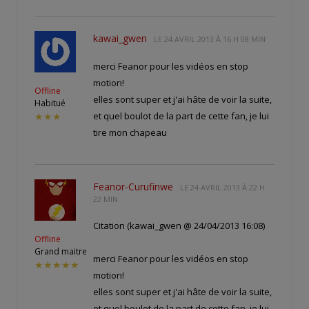
kawai_gwen
LE
24 AVRIL 2013 À 16 H 08 MIN
merci Feanor pour les vidéos en stop
motion!
Offline
elles sont super et j'ai hâte de voir la suite,
Habitué
et quel boulot de la part de cette fan, je lui
★★★
tire mon chapeau
Feanor-Curufinwe
LE
24 AVRIL 2013 À 22 H
22 MIN
Citation (kawai_gwen @ 24/04/2013 16:08)
Offline
Grand maitre
merci Feanor pour les vidéos en stop
★★★★★
motion!
elles sont super et j'ai hâte de voir la suite,
et quel boulot de la part de cette fan, je lui