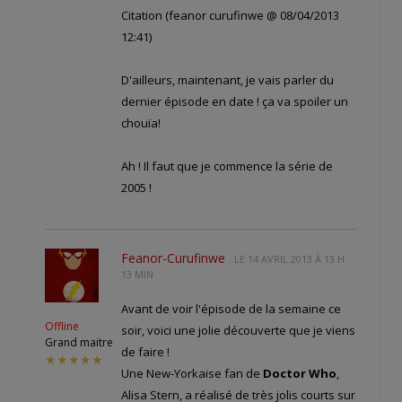
Citation (feanor curufinwe @ 08/04/2013
12:41)
D'ailleurs, maintenant, je vais parler du
dernier épisode en date ! ça va spoiler un
chouïa!
Ah ! Il faut que je commence la série de
2005 !
Feanor-Curufinwe
LE
14 AVRIL 2013 À 13 H
13 MIN
Avant de voir l'épisode de la semaine ce
Offline
soir, voici une jolie découverte que je viens
Grand maitre
de faire !
★★★★★
Une New-Yorkaise fan de
Doctor Who
,
Alisa Stern, a réalisé de très jolis courts sur