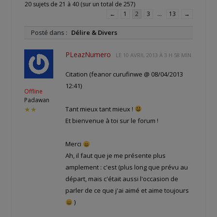
20 sujets de 21 à 40 (sur un total de 257)
←
1
2
3
…
13
→
Posté dans :
Délire & Divers
PLeazNumero
LE
10 AVRIL 2013 À 3 H 58 MIN
Citation (feanor curufinwe @ 08/04/2013
12:41)
Offline
Padawan
Tant mieux tant mieux !
★★
Et bienvenue à toi sur le forum !
Merci
Ah, il faut que je me présente plus
amplement : c'est
(plus long que prévu au
départ, mais c'était aussi l'occasion de
parler de ce que j'ai aimé et aime toujours
)