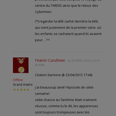
centre du TARDIS ainsi que le retour des
Cybermen.
(*) regarder la télé caché derrière la télé,
qui vient justement de la premier série. où
les enfants se cachaient quand ils avaient
peur… ^^
Feanor-Curufinwe
LE
23 AVRIL 2013 À 20 H
42 MIN
Citation (tarmine @ 23/04/2013 17:44)
Offline
Grand maitre
j'ai beaucoup aimé l'épisode de cette
★★★★★
semaine!
cette chasse au fantôme était vraiment
réussie, comme tu le dit, les apparences
sont toujours trompeuses avec les