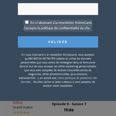
Edith : Au fait, vous avez vu les
Doctor
Puppet
? ^^
"With the first link, the chain is
En m'abonnant à la newsletter AnimeLand,
forged. The first speech censured, the
j'accepte la politique de confidentialité du site.
first thought forbidden, the first
freedom denied, chains us all
irrevocably." -Jean-Luc Picard
Star Trek - The Next Generation / The
En vous inscrivant à la newsletter AnimeLand, vous acceptez
Drumhead
qu'AM MEDIA NETWORK collecte et utilise les données
personnelles que vous venez de renseigner dans ce formulaire
dans le but de vous envoyer ses offres marketing personnalisées
que vous avez acceptées de recevoir (nouvelles sorties de
magazines, offres promotionnelles, jeux-concours,
événementiel...), en accord avec
notre politique de protection des
données
. Veuillez cocher la cases ci-dessus si vous acceptez de
Feanor-Curufinwe
LE
22 AVRIL 2013 À 21 H
recevoir notre newsletter.
49 MIN
Doctor Who
Offline
Episode 9 – Saison 7
Grand maitre
Hide
★★★★★