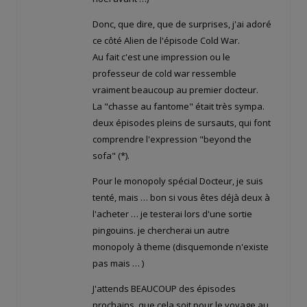
Donc, que dire, que de surprises, j'ai adoré
ce côté Alien de l'épisode Cold War.
Au fait c'est une impression ou le
professeur de cold war ressemble
vraiment beaucoup au premier docteur.
La "chasse au fantome" était très sympa.
deux épisodes pleins de sursauts, qui font
comprendre l'expression "beyond the
sofa" (*).
Pour le monopoly spécial Docteur, je suis
tenté, mais … bon si vous êtes déjà deux à
l'acheter … je testerai lors d'une sortie
pingouins. je chercherai un autre
monopoly à theme (disquemonde n'existe
pas mais … )
J'attends BEAUCOUP des épisodes
prochains, que cela soit pour le voyage au