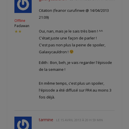
Citation (feanor curufinwe @ 14/04/2013
21:09)
Offline
Padawan
Oui, nan, mais je le sais très bien ! ^^
★★
C'était juste une façon de parler !
C'est pas non plus la peine de spoiler,
Galaxycauldron !
Edith : Bon, beh, je vais regarder l'épisode
de la semaine !
En même temps, c'est plus un spoiler,
l'épisode a été diffusé sur FR4 au moins 3
fois déjà.
tarmine
LE
15 AVRIL 2013 À 20 H 59 MIN