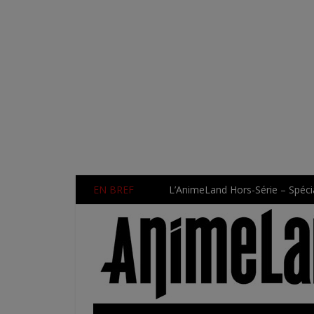
EN BREF
L’AnimeLand Hors-Série – Spécia