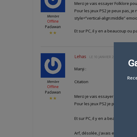
Merci je vais essayer Folklore pour
Pour les jeux PS2 je peux pas, je
Membre
style=”vertical-align:middle” emoi
Offline
Padawan
Et sur PC, il y en a beaucoup ou p
★★
Lehas
LE
10 JANVIER 2009 À 20 H 17
G
Manji :
Rece
Citation
Membre
Offline
Padawan
Merci je vais essayer Folklore pour
★★
Pour les jeux PS2 je peux pas, je 
Et sur PC, il y en a beaucoup ou p
Arf, désolée, j'avais entendu dire