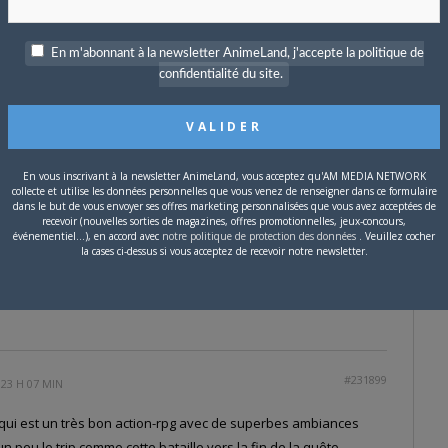
tiré ce logiciel parce qu'elle était trop cher (600 € à ses débuts
En m'abonnant à la newsletter AnimeLand, j'accepte la politique de
t confirmer cette info ?
confidentialité du site.
beaux jeux PS2 et de ne pas pouvoir y jouer, gnark gnark !
ld of Warcraft
, je te renvois à
leur site
pour un essai gratuit
on il faut payer 15€ par mois (il me semble) en plus de l'achat
En vous inscrivant à la newsletter AnimeLand, vous acceptez qu'AM MEDIA NETWORK
collecte et utilise les données personnelles que vous venez de renseigner dans ce formulaire
dans le but de vous envoyer ses offres marketing personnalisées que vous avez acceptées de
recevoir (nouvelles sorties de magazines, offres promotionnelles, jeux-concours,
 est vieux mais il reste très prenant, et tu peux jouer en ligne
événementiel...), en accord avec
notre politique de protection des données
. Veuillez cocher
la cases ci-dessus si vous acceptez de recevoir notre newsletter.
ux que je viens de citer mais ce sont les seuls que j'ai testé^^!
#231899
 23 H 07 MIN
on qui est un très bon action-rpg avec de superbes ambiances
n peu le trip comme cette bataille vers la fin de la quête