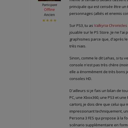
Participant
principale qui est censée être u
Offline
personnages (alliés et enemis com
Ancien
★★★★
Sur PS3, tu as
Valkyria Chronicles
jouable sur le PS Store. Je ne l'
graphismes parce que, d'après les
très niais.
Sinon, comme le dit Lehas, si tu v
console n'est pas très chère (moi
elle a énormément de très bons j
consoles HD.
D'ailleurs si je fais un bilan de 
PC, une Xbox360, une PS3 et une 
carton), je dois dire que celui qu
impressionant techniquement, un p
Persona 3 FES qui propose à la foi
scénario supplémentaire en forme