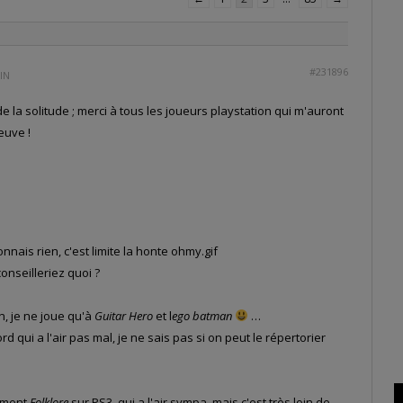
#231896
MIN
 la solitude ; merci à tous les joueurs playstation qui m'auront
euve !
nnais rien, c'est limite la honte ohmy.gif
onseilleriez quoi ?
n, je ne joue qu'à
Guitar Hero
et l
ego batman
…
d qui a l'air pas mal, je ne sais pas si on peut le répertorier
tement
Folklore
sur PS3, qui a l'air sympa, mais c'est très loin de