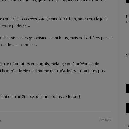
P
 te conseille
Final Fantasy XII
(même le X) : bon, pour ceux là je te
c
ntendre parler^^…
8
, l'histoire et les graphismes sont bons, mais ne l'achètes pas si
is en deux secondes…
S
i tu te débrouilles en anglais, mélange de Star Wars et de
t la durée de vie est énorme (tient d'ailleurs j'ai toujours pas
ont on n'arrête pas de parler dans ce forum !
#231897
IN
T