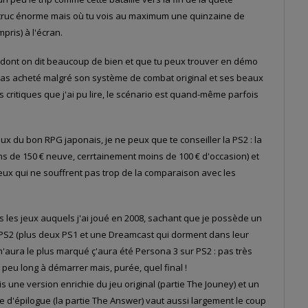
n truc énorme mais où tu vois au maximum une quinzaine de
pris) à l'écran.
dont on dit beaucoup de bien et que tu peux trouver en démo
ai pas acheté malgré son système de combat original et ses beaux
 critiques que j'ai pu lire, le scénario est quand-même parfois
eux du bon RPG japonais, je ne peux que te conseiller la PS2 : la
ns de 150 € neuve, cerrtainement moins de 100 € d'occasion) et
eux qui ne souffrent pas trop de la comparaison avec les
tous les jeux auquels j'ai joué en 2008, sachant que je possède un
PS2 (plus deux PS1 et une Dreamcast qui dorment dans leur
i m'aura le plus marqué ç'aura été Persona 3 sur PS2 : pas très
eu long à démarrer mais, purée, quel final !
s une version enrichie du jeu original (partie The Jouney) et un
 d'épilogue (la partie The Answer) vaut aussi largement le coup