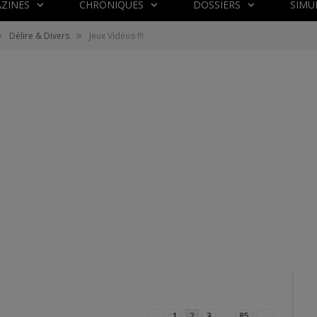
ZINES
CHRONIQUES
DOSSIERS
SIMU
»
»
Délire & Divers
Jeux Vidéos !!!
←
1
2
3
…
85
→