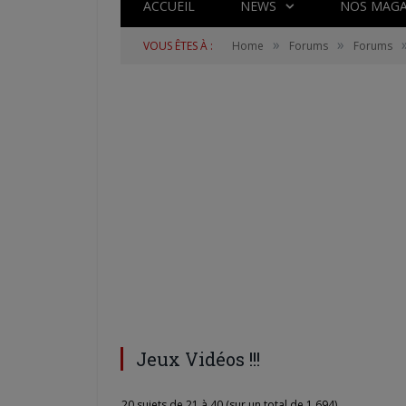
ACCUEIL
NEWS
NOS MAGA
»
»
VOUS ÊTES À :
Home
Forums
Forums
Jeux Vidéos !!!
20 sujets de 21 à 40 (sur un total de 1,694)