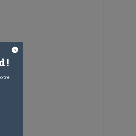
 !
votre