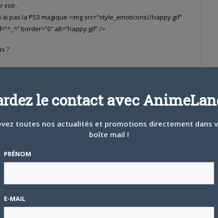
 voir.
 n'ai pas la PS3 magique <img src="style_emoticons//happy.gif”
d=”^_^” border=”0″ alt=”happy.gif” />
as ?
#231898
 MIN
ardez le contact avec AnimeLand
vez toutes nos actualités et promotions directement dans 
boîte mail !
 voir.
PRÉNOM
n'ai pas la PS3 magique happy.gif
as ?
E-MAIL
 que la première version de la play3 pouvais lire les jeux PS2,