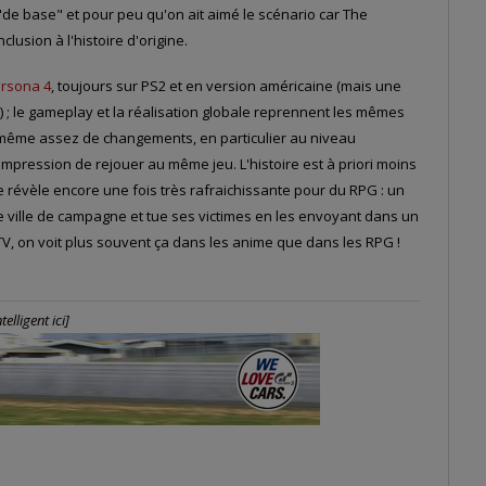
 "de base" et pour peu qu'on ait aimé le scénario car The
lusion à l'histoire d'origine.
rsona 4
, toujours sur PS2 et en version américaine (mais une
eu) ; le gameplay et la réalisation globale reprennent les mêmes
e même assez de changements, en particulier au niveau
impression de rejouer au même jeu. L'histoire est à priori moins
e révèle encore une fois très rafraichissante pour du RPG : un
tite ville de campagne et tue ses victimes en les envoyant dans un
V, on voit plus souvent ça dans les anime que dans les RPG !
elligent ici]