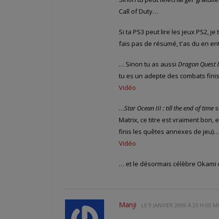
Call of Duty…
Si ta PS3 peut lire les jeux PS2, je
fais pas de résumé, t'as du en e
… Sinon tu as aussi
Dragon Quest 
tu es un adepte des combats fin
Vidéo
…
Star Ocean III : till the end of time
s
Matrix, ce titre est vraiment bon, e
finis les quêtes annexes de jeu)…
Vidéo
… et le désormais célèbre Okami d
Manji
LE
9 JANVIER 2009 À 23 H 00 M