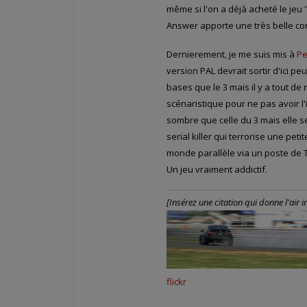
même si l'on a déjà acheté le jeu
Answer apporte une très belle conc
Dernierement, je me suis mis à
Pe
version PAL devrait sortir d'ici p
bases que le 3 mais il y a tout d
scénaristique pour ne pas avoir l'
sombre que celle du 3 mais elle s
serial killer qui terrorise une pe
monde parallèle via un poste de T
Un jeu vraiment addictif.
[Insérez une citation qui donne l'air int
flickr