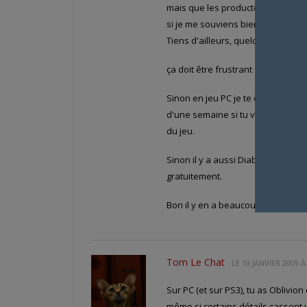
mais que les producteurs avaient re
si je me souviens bien)…
Tiens d'ailleurs, quelqu'un pourrai
ça doit être frustrant de voir de 
Sinon en jeu PC je te conseille
Wor
d'une semaine si tu veux, mais sin
du jeu.
Sinon il y a aussi Diablo II, le jeu
gratuitement.
Bon il y en a beaucoup plus que ce
Tom Le Chat
LE
10 JANVIER 2009 À
Sur PC (et sur PS3), tu as Oblivi
même si certains détails cassent u