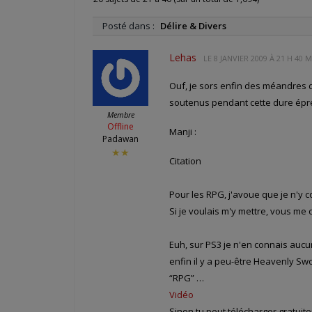
Posté dans :
Délire & Divers
Lehas
LE
8 JANVIER 2009 À 21 H 40 
Ouf, je sors enfin des méandres de
soutenus pendant cette dure épr
Membre
Offline
Manji :
Padawan
★★
Citation
Pour les RPG, j'avoue que je n'y co
Si je voulais m'y mettre, vous me c
Euh, sur PS3 je n'en connais aucu
enfin il y a peu-être Heavenly Swor
“RPG” …
Vidéo
Sinon tu peut télécharger gratui