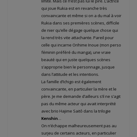
limité. Mais ce n’est pas lui le pire. L’actrice
qui joue Rukia est en revanche très
convaincante et même si on a du mal à voir
Rukia dans ses premières scènes, difficile
de nier qu’elle dégage quelque chose qui
la rend très vite attachante. Pareil pour
celle qui incarne Orihime Inoue (mon perso
féminin préféré du manga), une vraie
beauté qui en juste quelques scènes
s’approprie bien le personnage, jusque
dans l’attitude et les intentions.
La famille d’Ichigo est également
convaincante, en particulier la mère et le
père. Je me demande d’ailleurs s’il ne s’agit
pas du même acteur qui avait interprété
avec brio Hajime Saitô dans la trilogie
Kenshin
…
On n’échappe malheureusement pas au
surjeu de certains acteurs, en particulier