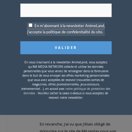
Ah j’étais complètement passé à côté de
En m'abonnant à la newsletter AnimeLand,
cette émission ! Merci de m’avoir prévenu
j'accepte la politique de confidentialité du site.
Sotelo !
Je tâcherai de la regarder ce soir ou
demain matin et je te confirmerai si c’était
En vous inscrivant à la newsletter AnimeLand, vous acceptez
moi ou pas que tu as vu ou entendu.
qu'AM MEDIA NETWORK collecte et utilise les données
personnelles que vous venez de renseigner dans ce formulaire
Je sais en tout cas que dans la salle de
dans le but de vous envoyer ses offres marketing personnalisées
que vous avez acceptées de recevoir (nouvelles sorties de
conférence, j’étais au deuxième rang, donc
magazines, offres promotionnelles, jeux-concours,
très près des intervenants que j’ai pu
événementiel...), en accord avec
notre politique de protection des
données
. Veuillez cocher la cases ci-dessus si vous acceptez de
prendre en photo, y compris Tsukasa Hôjô
recevoir notre newsletter.
!
En revanche, j’ai vu que j’étais obligé de
m’inscrire sur le site de M6 replay pour voir