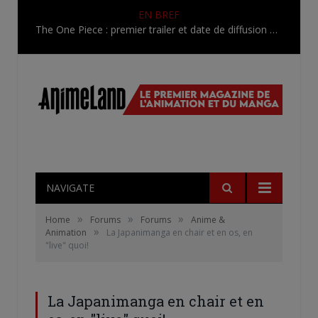
EN BREF
The One Piece : premier trailer et date de diffusion pour la version de WIT Studio !
NAVIGATE
»
»
»
Home
Forums
Forums
Anime &
»
Animation
La Japanimanga en chair et en os, en
"live" quoi!
La Japanimanga en chair et en