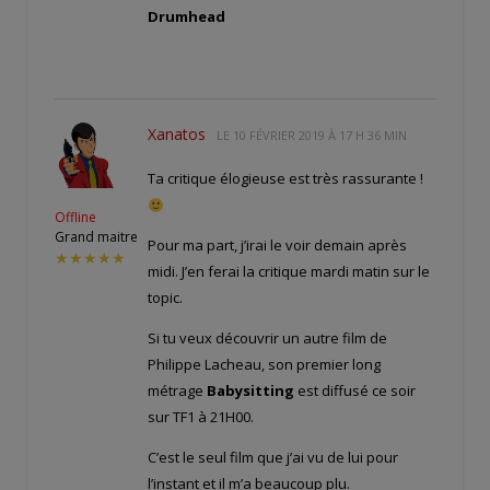
Drumhead
Xanatos
LE
10 FÉVRIER 2019 À 17 H 36 MIN
Ta critique élogieuse est très rassurante !
Offline
Grand maitre
Pour ma part, j’irai le voir demain après
★★★★★
midi. J’en ferai la critique mardi matin sur le
topic.
Si tu veux découvrir un autre film de
Philippe Lacheau, son premier long
métrage
Babysitting
est diffusé ce soir
sur TF1 à 21H00.
C’est le seul film que j’ai vu de lui pour
l’instant et il m’a beaucoup plu.