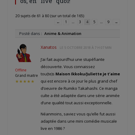
os, en "live" quoi!
20 sujets de 61 à 80 (sur un total de 165)
←
1
…
3
4
5
…
9
→
Posté dans :
Anime & Animation
Xanatos
LE
5 OCTOBRE 2018 À 7 H 07 MIN
J’ai fait aujourd’hui une stupéfiante
découverte. Vous connaissez
Offline
tou(te)s
Maison Ikkoku/Juliette je t’aime
Grand maitre
qui est encore à ce jour le plus grand chef
★★★★★
d’oeuvre de Rumiko Takahashi. Ce manga
culte a été adaptée dans une série animée
d’une qualité tout aussi exceptionnelle.
Néanmoins, saviez vous qu’elle fut aussi
adaptée dans une mini comédie musicale
live en 1986 ?