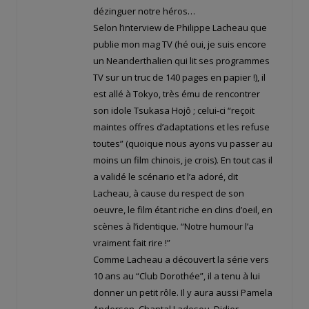
dézinguer notre héros…
Selon l’interview de Philippe Lacheau que
publie mon mag TV (hé oui, je suis encore
un Neanderthalien qui lit ses programmes
TV sur un truc de 140 pages en papier !), il
est allé à Tokyo, très ému de rencontrer
son idole Tsukasa Hojô ; celui-ci “reçoit
maintes offres d’adaptations et les refuse
toutes” (quoique nous ayons vu passer au
moins un film chinois, je crois). En tout cas il
a validé le scénario et l’a adoré, dit
Lacheau, à cause du respect de son
oeuvre, le film étant riche en clins d’oeil, en
scènes à l’identique. “Notre humour l’a
vraiment fait rire !”
Comme Lacheau a découvert la série vers
10 ans au “Club Dorothée”, il a tenu à lui
donner un petit rôle. Il y aura aussi Pamela