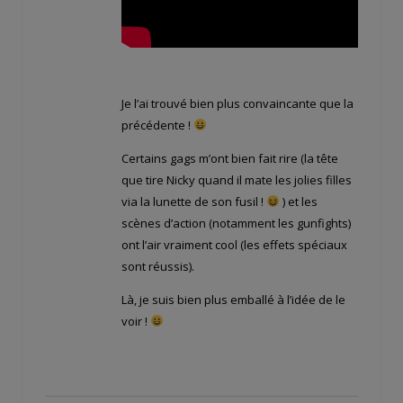
Je l’ai trouvé bien plus convaincante que la
précédente !
Certains gags m’ont bien fait rire (la tête
que tire Nicky quand il mate les jolies filles
via la lunette de son fusil !
) et les
scènes d’action (notamment les gunfights)
ont l’air vraiment cool (les effets spéciaux
sont réussis).
Là, je suis bien plus emballé à l’idée de le
voir !