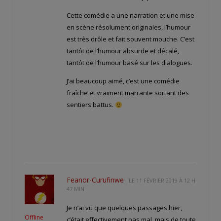
Cette comédie a une narration et une mise
en scène résolument originales, l’humour
est très drôle et fait souvent mouche. C’est
tantôt de l’humour absurde et décalé,
tantôt de l’humour basé sur les dialogues.
J’ai beaucoup aimé, c’est une comédie
fraîche et vraiment marrante sortant des
sentiers battus.
Feanor-Curufinwe
LE
11 FÉVRIER 2019 À 12 H
47 MIN
Je n’ai vu que quelques passages hier,
Offline
c’était effectivement pas mal, mais de toute