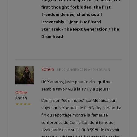
first thought forbidden, the first
freedom denied, chains us all
irrevocably." -Jean-Luc Picard
Star Trek - The Next Generation / The
Drumhead
Sotelo
LE
29 JANVIER 2019 À 19 H 03 MIN
Hé Xanatos, juste pour te dire qu’il me
semble t’avoir vu à la TV il y a 2 jours !
Offline
Ancien
L’émission “66 minutes” sur M6 faisait un
★★★★
sujet sur Lacheau et le film Nicky Larson. La
fin du reportage montre la fameuse
conférence du Comic Con dont tu nous
avait parlé et je suis sûr à 99 % de t’y avoir
reconnu ! N’hésite pas à regarder le replay