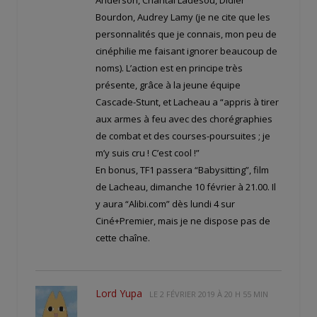
Anderson, Chantal Ladesou, Didier
Bourdon, Audrey Lamy (je ne cite que les
personnalités que je connais, mon peu de
cinéphilie me faisant ignorer beaucoup de
noms). L’action est en principe très
présente, grâce à la jeune équipe
Cascade-Stunt, et Lacheau a “appris à tirer
aux armes à feu avec des chorégraphies
de combat et des courses-poursuites ; je
m’y suis cru ! C’est cool !”
En bonus, TF1 passera “Babysitting”, film
de Lacheau, dimanche 10 février à 21.00. Il
y aura “Alibi.com” dès lundi 4 sur
Ciné+Premier, mais je ne dispose pas de
cette chaîne.
Lord Yupa
LE
2 FÉVRIER 2019 À 20 H 55 MIN