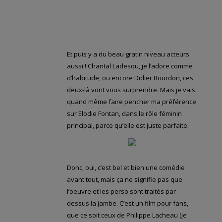
Et puis y a du beau gratin niveau acteurs
aussi ! Chantal Ladesou, je l’adore comme
d’habitude, ou encore Didier Bourdon, ces
deux-là vont vous surprendre. Mais je vais
quand même faire pencher ma préférence
sur Elodie Fontan, dans le rôle féminin
principal, parce qu’elle est juste parfaite.
Donc, oui, c’est bel et bien une comédie
avant tout, mais ça ne signifie pas que
l’oeuvre et les perso sont traités par-
dessus la jambe. C’est un film pour fans,
que ce soit ceux de Philippe Lacheau (je