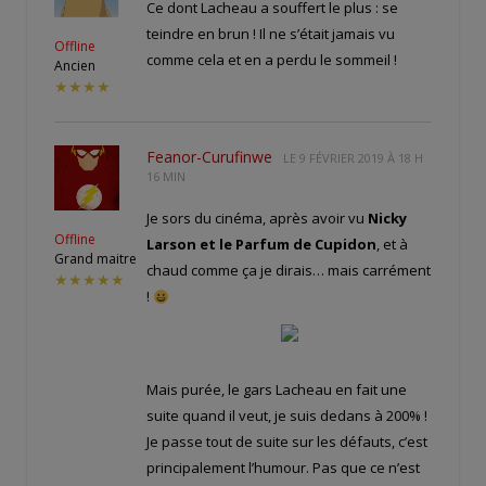
Ce dont Lacheau a souffert le plus : se
teindre en brun ! Il ne s’était jamais vu
Offline
comme cela et en a perdu le sommeil !
Ancien
★★★★
Feanor-Curufinwe
LE
9 FÉVRIER 2019 À 18 H
16 MIN
Je sors du cinéma, après avoir vu
Nicky
Offline
Larson et le Parfum de Cupidon
, et à
Grand maitre
chaud comme ça je dirais… mais carrément
★★★★★
!
Mais purée, le gars Lacheau en fait une
suite quand il veut, je suis dedans à 200% !
Je passe tout de suite sur les défauts, c’est
principalement l’humour. Pas que ce n’est