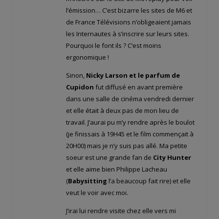
l’émission… C’est bizarre les sites de M6 et
de France Télévisions n’obligeaient jamais
les Internautes à s’inscrire sur leurs sites.
Pourquoi le font ils ? C’est moins
ergonomique !
Sinon,
Nicky Larson et le parfum de
Cupidon
fut diffusé en avant première
dans une salle de cinéma vendredi dernier
et elle était à deux pas de mon lieu de
travail. J’aurai pu m’y rendre après le boulot
(je finissais à 19H45 et le film commençait à
20H00) mais je n’y suis pas allé. Ma petite
soeur est une grande fan de
City Hunter
et elle aime bien Philippe Lacheau
(
Babysitting
l’a beaucoup fait rire) et elle
veut le voir avec moi.
J’irai lui rendre visite chez elle vers mi