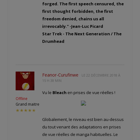
forged. The first speech censured, the
first thought forbidden, the first
freedom denied, chains us all
irrevocably." -Jean-Luc Picard
Star Trek - The Next Generation / The
Drumhead
Feanor-Curufinwe
LE
22 DÉCEMBRE 2018 À
15 H 38 MIN
Vu le
Bleach
en prises de vue réelles !
Offline
Grand maitre
★★★★★
Globalement, le niveau est bien au-dessus
du tout venant des adaptations en prises
de vue réelles de manga habituelles. Le