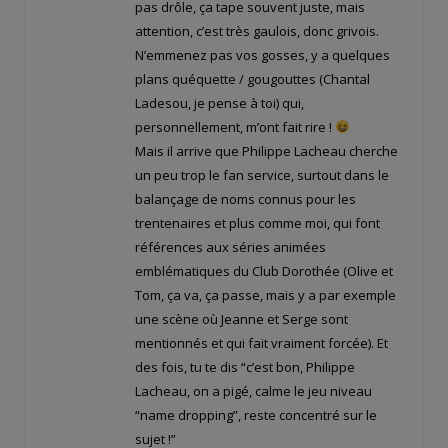
pas drôle, ça tape souvent juste, mais
attention, c’est très gaulois, donc grivois.
N’emmenez pas vos gosses, y a quelques
plans quéquette / gougouttes (Chantal
Ladesou, je pense à toi) qui,
personnellement, m’ont fait rire !
Mais il arrive que Philippe Lacheau cherche
un peu trop le fan service, surtout dans le
balançage de noms connus pour les
trentenaires et plus comme moi, qui font
références aux séries animées
emblématiques du Club Dorothée (Olive et
Tom, ça va, ça passe, mais y a par exemple
une scène où Jeanne et Serge sont
mentionnés et qui fait vraiment forcée). Et
des fois, tu te dis “c’est bon, Philippe
Lacheau, on a pigé, calme le jeu niveau
“name dropping”, reste concentré sur le
sujet !”