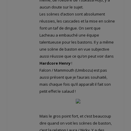
aucun doute sur le sujet.
Les scènes d’action sont absolument
réussies, les cascades et la mise en scène
font un taf de dingue. On sent que
Lacheau a embauché une équipe
talentueuse pour les bastons. Il y a même
une scène de baston en vue subjective
aussi réussie que ce qu’on peut voir dans
Hardcore Henry
!
Falcon / Mammouth (Umibozu) est pas
aussi présent que je l’aurais souhaité,
mais chaque fois qu’il apparaît il fait son
petit effet le salaud !
Mais le gros point fort, et c’est beaucoup
dire quand on voit les scènes de baston,
c’est la relation Laura / Nicky. Y a des