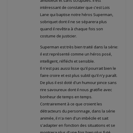
ambitieux et sans scrupules. Il est
intéressant de constater que c'est Loïs
Lane qui baptise notre héros Superman,
sobriquet dont il ne se séparera plus
quand il revêtira à chaque fois son
costume de justicier.
Superman est très bien traité dans la série:
il est représenté comme un héros posé,
intelligent, réfléchi et sensible.
Il n'est pas aussi lisse qu'il pourrait bien le
faire croire et est plus subtil qu'il n'y paraît.
De plus il est doté d'un humour pince sans
rire savoureux dont il nous gratifie avec
bonheur de temps en temps.
Contrairement à ce que croient les
détracteurs du personnage, dans la série
animée, il n'a rien d'un imbécile et sait
s'adapter en fonction des situations et se
montrera plus d'une fois bien plus futé