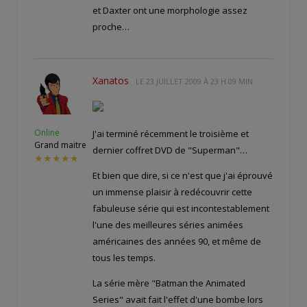
et Daxter ont une morphologie assez
proche…
Xanatos
LE
23 JUILLET 2009 À 23 H 09 MIN
Online
J'ai terminé récemment le troisième et
Grand maitre
dernier coffret DVD de "Superman"…
★★★★★
Et bien que dire, si ce n'est que j'ai éprouvé
un immense plaisir à redécouvrir cette
fabuleuse série qui est incontestablement
l'une des meilleures séries animées
américaines des années 90, et même de
tous les temps.
La série mère "Batman the Animated
Series" avait fait l'effet d'une bombe lors