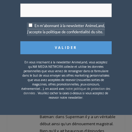
splendide, la qualité d'animation était
parfois aléatoire selon les épisodes:
certains avaient une animation correcte
tandis que pour d'autres elle était
En m'abonnant à la newsletter AnimeLand,
exceptionnelle, comme par exemple le
j'accepte la politique de confidentialité du site.
double épisode introductif de Gueule
d'Argile: le premier avait une animation
acceptable, l'autre avait une animation
parfaite.
En vous inscrivant à la newsletter AnimeLand, vous acceptez
qu'AM MEDIA NETWORK collecte et utilise les données
Rien de tout cela dans Superman:
personnelles que vous venez de renseigner dans ce formulaire
dans le but de vous envoyer ses offres marketing personnalisées
l'animation est sensationnelle sur
que vous avez acceptées de recevoir (nouvelles sorties de
l'ensemble des épisodes et ne subit
magazines, offres promotionnelles, jeux-concours,
événementiel...), en accord avec
notre politique de protection des
aucune fluctuation, et les graphismes sont
données
. Veuillez cocher la cases ci-dessus si vous acceptez de
recevoir notre newsletter.
homogènes sur tous les épisodes.
Autre différence majeure par rapport à
Batman: dans Superman il y a un véritable
début ainsi qu'un dénouement magistral.
Bien qu'il y ait beaucoup d'épisodes