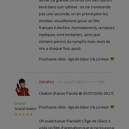
tient dans son rythme : on ne s'emmerde
pas une seconde, on en prend plein les
mirettes visuellement (pour un film
francais il dechire, honnetement), certaines
repliques sont tordantes, ainsi que
certains persos (la nympho mais mort de
rire a chaque fois, quoi).
Prochaine cible :
Age de Glace 3
&
La Haut
.
Xanatos
LE
3 JUILLET 2009 À 11 H 17 MIN
Citation (Kaiser Panda @ 03/07/2009, 09:27)
Online
Prochaine cible :
Age de Glace 3
&
La Haut
.
Grand maitre
★★★★★
Oh ouiiiii Kaiser Panda!!! L'Âge de Glace 3,
voilà un film d'animation que je ne louperai