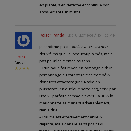
en plante, s'en détache et continue son
show errant ! un must !
Kaiser Panda
LE
3 JUILLET 2009 À 10 H 27 MIN
Je confirme pour
Coraline
&
Les Lascars
:
deux films que j'ai beaucoup aimés, mais
Offline
pas pour les memes raisons.
Ancien
– L'un nous fait rever, en compagnie d'un
★★★★
personnage au caractere tres trempé &
donc tres attachant (une Nadia en
puissance, en quelque sorte ^^°), servi par
une VF parfaite comme dit W21. La 3D & la
marionnette se marient admirablement,
rien a dire.
– L'autre est effectivement debile &
dejanté, mais dans le sens positif du
terme. La grande force du film des
Lascars