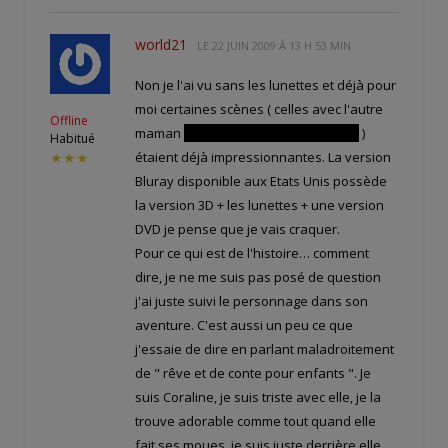
world21
LE
22 JUIN 2009 À 13 H 53 MIN
Non je l'ai vu sans les lunettes et déjà pour
moi certaines scènes ( celles avec l'autre
Offline
maman
sous sa véritable apparence
)
Habitué
étaient déjà impressionnantes. La version
★★★
Bluray disponible aux Etats Unis possède
la version 3D + les lunettes + une version
DVD je pense que je vais craquer.
Pour ce qui est de l'histoire… comment
dire, je ne me suis pas posé de question
j'ai juste suivi le personnage dans son
aventure. C'est aussi un peu ce que
j'essaie de dire en parlant maladroitement
de " rêve et de conte pour enfants ". Je
suis Coraline, je suis triste avec elle, je la
trouve adorable comme tout quand elle
fait ses moues, je suis juste derrière elle