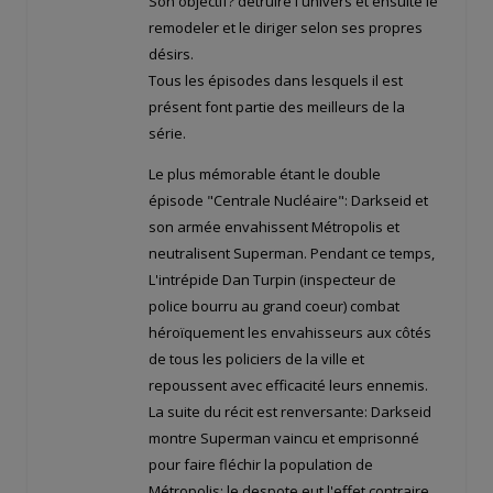
Son objectif? détruire l'univers et ensuite le
remodeler et le diriger selon ses propres
désirs.
Tous les épisodes dans lesquels il est
présent font partie des meilleurs de la
série.
Le plus mémorable étant le double
épisode "Centrale Nucléaire": Darkseid et
son armée envahissent Métropolis et
neutralisent Superman. Pendant ce temps,
L'intrépide Dan Turpin (inspecteur de
police bourru au grand coeur) combat
héroïquement les envahisseurs aux côtés
de tous les policiers de la ville et
repoussent avec efficacité leurs ennemis.
La suite du récit est renversante: Darkseid
montre Superman vaincu et emprisonné
pour faire fléchir la population de
Métropolis: le despote eut l'effet contraire