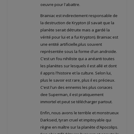
oeuvre pour l'abattre.
Brainiac est indirectement responsable de
la destruction de Krypton (il savait que la
planète serait détruite mais a gardé la
vérité pour lui et a fui Krypton). Brainiac est
une entité artificielle,plus souvent
représentée sous la forme d'un androïde.
C'est un fou nihiliste qui a anéanti toutes
les planètes sur lesquels il est allé et dont
il appris l'histoire et la culture. Selon lui,
plus le savoir est rare, plus il es précieux.
C'est l'un des ennemis les plus coriaces
dee Superman, il est pratiquement
immortel et peut se télécharger partout.
Enfin, nous avons le terrible et monstrueux
Darkseid, tyran cruel et impitoyable qui
règne en maître sur la planète d'Apocolips.