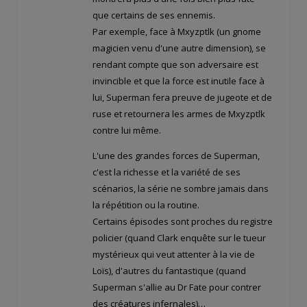
que certains de ses ennemis.
Par exemple, face à Mxyzptlk (un gnome
magicien venu d'une autre dimension), se
rendant compte que son adversaire est
invincible et que la force est inutile face à
lui, Superman fera preuve de jugeote et de
ruse et retournera les armes de Mxyzptlk
contre lui même.
L'une des grandes forces de Superman,
c'est la richesse et la variété de ses
scénarios, la série ne sombre jamais dans
la répétition ou la routine.
Certains épisodes sont proches du registre
policier (quand Clark enquête sur le tueur
mystérieux qui veut attenter à la vie de
Loïs), d'autres du fantastique (quand
Superman s'allie au Dr Fate pour contrer
des créatures infernales)…