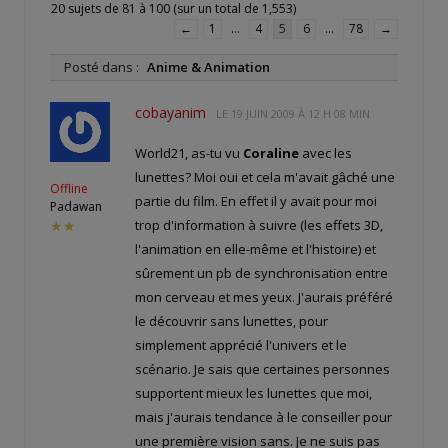
20 sujets de 81 à 100 (sur un total de 1,553)
←
1
…
4
5
6
…
78
→
Posté dans :
Anime & Animation
cobayanim
LE
19 JUIN 2009 À 12 H 08 MIN
World21, as-tu vu
Coraline
avec les
lunettes? Moi oui et cela m'avait gâché une
Offline
partie du film. En effet il y avait pour moi
Padawan
trop d'information à suivre (les effets 3D,
★★
l'animation en elle-même et l'histoire) et
sûrement un pb de synchronisation entre
mon cerveau et mes yeux. J'aurais préféré
le découvrir sans lunettes, pour
simplement apprécié l'univers et le
scénario. Je sais que certaines personnes
supportent mieux les lunettes que moi,
mais j'aurais tendance à le conseiller pour
une première vision sans. Je ne suis pas