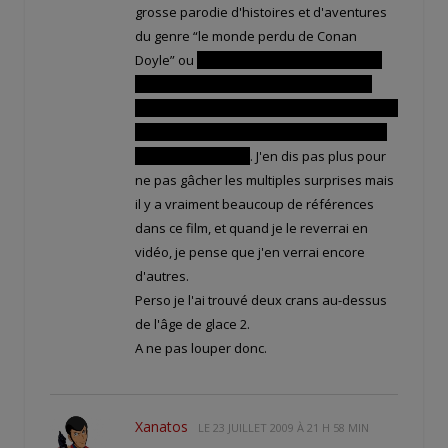
grosse parodie d'histoires et d'aventures
du genre “le monde perdu de Conan
Doyle” ou
“voyage au centre de la terre”,
“Jurassik Parc” ou encore, plus débile…
“l'empire contre attaque”, avec l'attaque de
l'empire de la forteresse des rebelles sur
la planète de glace
. J'en dis pas plus pour
ne pas gâcher les multiples surprises mais
il y a vraiment beaucoup de références
dans ce film, et quand je le reverrai en
vidéo, je pense que j'en verrai encore
d'autres.
Perso je l'ai trouvé deux crans au-dessus
de l'âge de glace 2.
A ne pas louper donc.
Xanatos
LE
23 JUILLET 2009 À 21 H 58 MIN