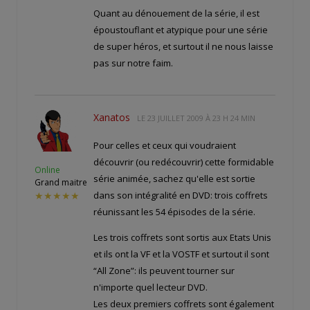
Quant au dénouement de la série, il est
époustouflant et atypique pour une série
de super héros, et surtout il ne nous laisse
pas sur notre faim.
Xanatos
LE
23 JUILLET 2009 À 23 H 24 MIN
Pour celles et ceux qui voudraient
découvrir (ou redécouvrir) cette formidable
Online
série animée, sachez qu'elle est sortie
Grand maitre
dans son intégralité en DVD: trois coffrets
★★★★★
réunissant les 54 épisodes de la série.
Les trois coffrets sont sortis aux Etats Unis
et ils ont la VF et la VOSTF et surtout il sont
“All Zone”: ils peuvent tourner sur
n'importe quel lecteur DVD.
Les deux premiers coffrets sont également