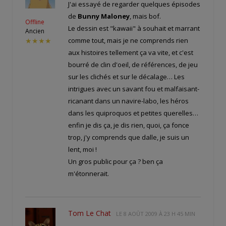
J'ai essayé de regarder quelques épisodes
de
Bunny Maloney
, mais bof.
Offline
Le dessin est "kawaii" à souhait et marrant
Ancien
comme tout, mais je ne comprends rien
★★★★
aux histoires tellement ça va vite, et c'est
bourré de clin d'oeil, de références, de jeu
sur les clichés et sur le décalage… Les
intrigues avec un savant fou et malfaisant-
ricanant dans un navire-labo, les héros
dans les quiproquos et petites querelles…
enfin je dis ça, je dis rien, quoi, ça fonce
trop, j'y comprends que dalle, je suis un
lent, moi !
Un gros public pour ça ? ben ça
m'étonnerait.
Tom Le Chat
LE
8 AOÛT 2009 À 23 H 45 MIN