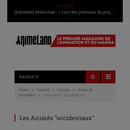
EN BREF
[Entretien] Mokochan : « Lors des prémices du projet, il était déjà demandé de suivre au mieux le manga originel.»
NAVIGATE
»
»
»
Home
Forums
Forums
Anime &
»
Animation
Les Animés "occidentaux"
Les Animés "occidentaux"