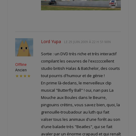
Lord Yupa
LE
29 JUIN 2009 À 22 H 51 MIN
Sortie : un DVD très riche et très interactif
compilant les oeuvres de l'excccccellent
Offline
studio british Halas & Batchelor, des courts
Ancien
tout pourris d'humour et de génie !
★★★★
En prime là-dedans, le merveilleux clip
musical "Butterfly Ball" ! oui, nan pas La
Mouche aux Boules dans le Beurre,
pingouins crétins, vous savez bien, quoi, la
grenouille-troubadour au luth qui fait
valser tous les animaux d'une forêt au son
d'une balade très "Beatles", qui se fait
avaler par un énorme crapaud et qui renaît