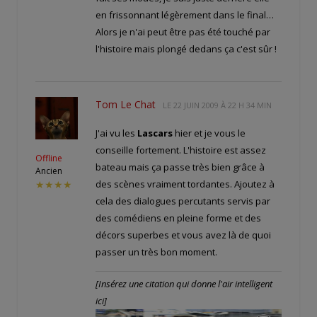
en frissonnant légèrement dans le final…
Alors je n'ai peut être pas été touché par
l'histoire mais plongé dedans ça c'est sûr !
Tom Le Chat
LE
22 JUIN 2009 À 22 H 34 MIN
J'ai vu les
Lascars
hier et je vous le
conseille fortement. L'histoire est assez
Offline
bateau mais ça passe très bien grâce à
Ancien
des scènes vraiment tordantes. Ajoutez à
★★★★
cela des dialogues percutants servis par
des comédiens en pleine forme et des
décors superbes et vous avez là de quoi
passer un très bon moment.
[Insérez une citation qui donne l'air intelligent
ici]