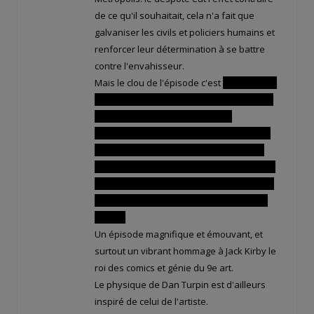
de ce qu'il souhaitait, cela n'a fait que
galvaniser les civils et policiers humains et
renforcer leur détermination à se battre
contre l'envahisseur.
Mais le clou de l'épisode c'est
Darkseid qui
tue froidement le pauvre Dan Turpin sous
les yeux de Superman assistant
impuissant à la tragédie!!! Une conclusion
inattendue et poignante et du jamais vu
pour une série animée américaine: c'est la
première fois que l'on voit un personnage
récurrent et gentil tué, et même pas hors
champ!
Un épisode magnifique et émouvant, et
surtout un vibrant hommage à Jack Kirby le
roi des comics et génie du 9e art.
Le physique de Dan Turpin est d'ailleurs
inspiré de celui de l'artiste.