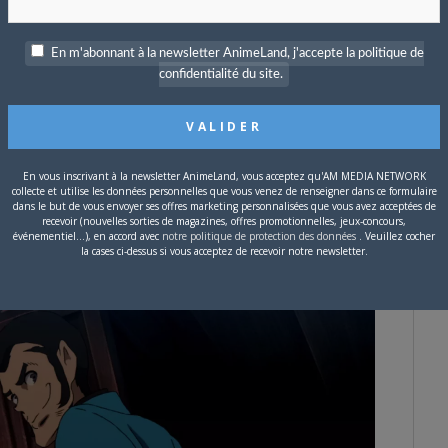
En m'abonnant à la newsletter AnimeLand, j'accepte la politique de
confidentialité du site.
 l’affiche, je ne louperai pour rien au monde !
nce en VOSTFR :
En vous inscrivant à la newsletter AnimeLand, vous acceptez qu'AM MEDIA NETWORK
atus/1923293705022091484?t=lJKaDvkHkcg5PZyNw-w_yA&s=19
collecte et utilise les données personnelles que vous venez de renseigner dans ce formulaire
dans le but de vous envoyer ses offres marketing personnalisées que vous avez acceptées de
recevoir (nouvelles sorties de magazines, offres promotionnelles, jeux-concours,
événementiel...), en accord avec
notre politique de protection des données
. Veuillez cocher
la cases ci-dessus si vous acceptez de recevoir notre newsletter.
#545386