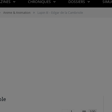
ZINES
CHRONIQUES
DOSSIERS
SIMU
»
»
Anime & Animation
Lupin III – Edgar de la Cambriole
ole
←
1
…
99
100