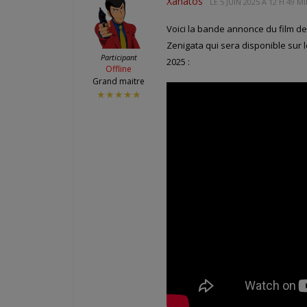
Xanatos
LE
5 JUIN 2025 À 12 H 49 M
Voici la bande annonce du film d
Zenigata qui sera disponible sur l
Participant
2025 :
Offline
Grand maitre
★★★★★