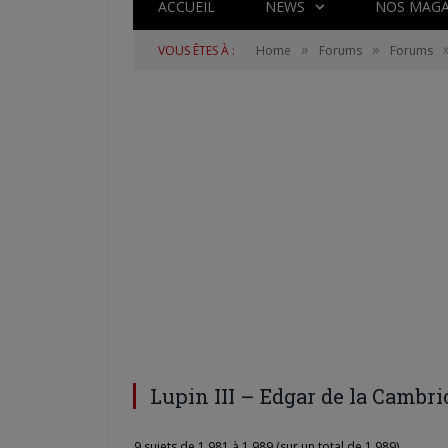
ACCUEIL
NEWS
NOS MAGA
»
»
VOUS ÊTES À :
Home
Forums
Forums
Lupin III – Edgar de la Cambri
9 sujets de 1,981 à 1,989 (sur un total de 1,989)