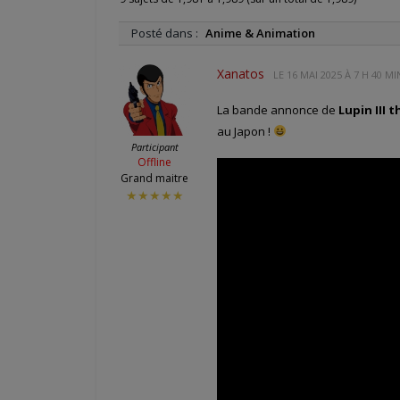
Posté dans :
Anime & Animation
Xanatos
LE
16 MAI 2025 À 7 H 40 MI
La bande annonce de
Lupin III 
au Japon !
Participant
Offline
Grand maitre
★★★★★