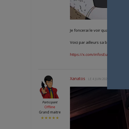
Je foncerai le voir quand il sera à
Voici par ailleurs sa bande anno
https://x.com/infosEurozoom/st
Xanatos
LE
4 JUIN 2025 À 9 H 43 MIN
Participant
Offline
Grand maitre
★★★★★