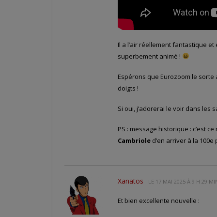
Il a l’air réellement fantastique 
superbement animé !
Espérons que Eurozoom le sorte
doigts !
Si oui, j’adorerai le voir dans le
PS : message historique : c’est c
Cambriole
d’en arriver à la 100e
Xanatos
LE
17 MAI 2025 À 9 H 29 MI
Et bien excellente nouvelle :