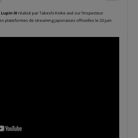
IN
e
Lupin III
réalisé par Takeshi Koike axé sur l’inspecteur
es plateformes de streaming japonaises officielles le 20 juin