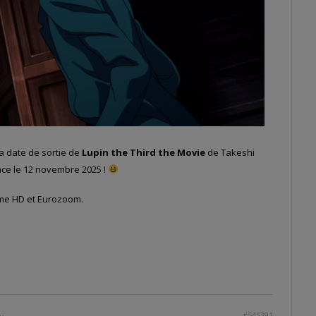
la date de sortie de
Lupin the Third the Movie
de Takeshi
ance le 12 novembre 2025 !
ime HD et Eurozoom.
#545391