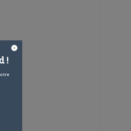
 !
votre