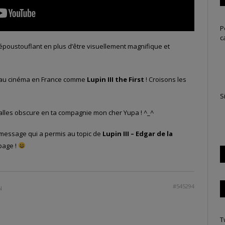
P
c
et époustouflant en plus d’être visuellement magnifique et
 au cinéma en France comme
Lupin III the First
! Croisons les
S
s salles obscure en ta compagnie mon cher Yupa ! ^_^
e message qui a permis au topic de
Lupin III – Edgar de la
 page !
#545294
N
T