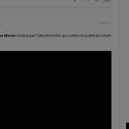
#545291
N
the Movie
réalisé par Takeshi Koike qui sortira en Juillet prochain