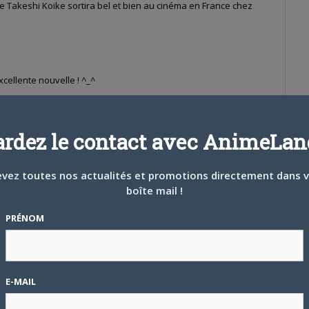
e Takeshi Koike sortira bel et bien au cinéma en France chez
cellente nouvelle ! ^_^
ardez le contact avec AnimeLand
vez toutes nos actualités et promotions directement dans 
boîte mail !
PRÉNOM
E-MAIL