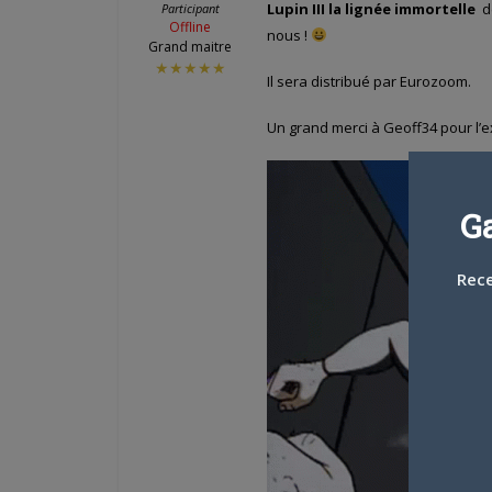
Lupin III la lignée immortelle
d
Participant
Offline
nous !
Grand maitre
★★★★★
Il sera distribué par Eurozoom.
Un grand merci à Geoff34 pour l’ex
G
Rece